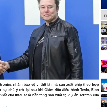
T
tronics nhằm bảo vệ vị thế là nhà sản xuất chip theo hợp
t sự chú ý trở lại sau khi Giám đốc điều hành Tesla, Elon
nhất của Intel sẽ là nền tảng sản xuất tại dự án Terafab của