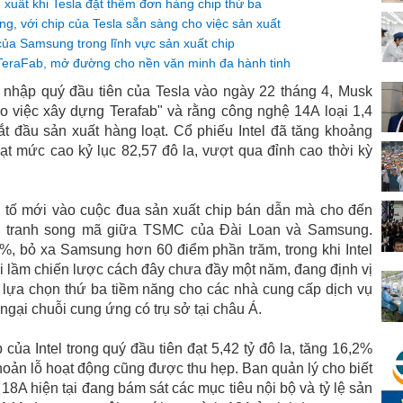
xuất khi Tesla đặt thêm đơn hàng chip thứ ba
g, với chip của Tesla sẵn sàng cho việc sản xuất
của Samsung trong lĩnh vực sản xuất chip
 TeraFab, mở đường cho nền văn minh đa hành tinh
 nhập quý đầu tiên của Tesla vào ngày 22 tháng 4, Musk
cho việc xây dựng Terafab" và rằng công nghệ 14A loại 1,4
ắt đầu sản xuất hàng loạt. Cổ phiếu Intel đã tăng khoảng
đạt mức cao kỷ lục 82,57 đô la, vượt qua đỉnh cao thời kỳ
 tố mới vào cuộc đua sản xuất chip bán dẫn mà cho đến
h tranh song mã giữa TSMC của Đài Loan và Samsung.
, bỏ xa Samsung hơn 60 điểm phần trăm, trong khi Intel
ai lầm chiến lược cách đây chưa đầy một năm, đang định vị
lựa chọn thứ ba tiềm năng cho các nhà cung cấp dịch vụ
gại chuỗi cung ứng có trụ sở tại châu Á.
ủa Intel trong quý đầu tiên đạt 5,42 tỷ đô la, tăng 16,2%
hoản lỗ hoạt động cũng được thu hẹp. Ban quản lý cho biết
h 18A hiện tại đang bám sát các mục tiêu nội bộ và tỷ lệ sản