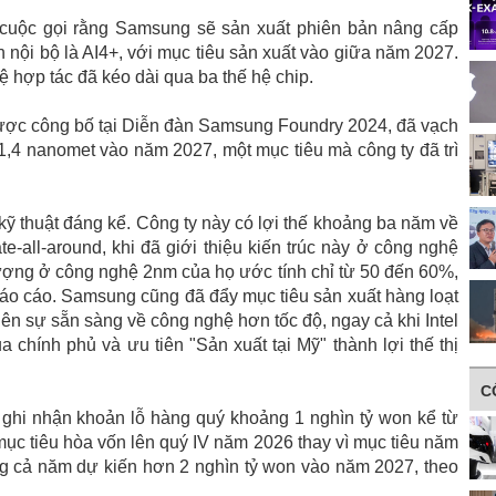
cuộc gọi rằng Samsung sẽ sản xuất phiên bản nâng cấp
tên nội bộ là AI4+, với mục tiêu sản xuất vào giữa năm 2027.
hợp tác đã kéo dài qua ba thế hệ chip.
được công bố tại Diễn đàn Samsung Foundry 2024, đã vạch
 1,4 nanomet vào năm 2027, một mục tiêu mà công ty đã trì
ỹ thuật đáng kể. Công ty này có lợi thế khoảng ba năm về
-all-around, khi đã giới thiệu kiến ​​trúc này ở công nghệ
lượng ở công nghệ 2nm của họ ước tính chỉ từ 50 đến 60%,
o cáo. Samsung cũng đã đẩy mục tiêu sản xuất hàng loạt
n sự sẵn sàng về công nghệ hơn tốc độ, ngay cả khi Intel
 chính phủ và ưu tiên "Sản xuất tại Mỹ" thành lợi thế thị
C
 ghi nhận khoản lỗ hàng quý khoảng 1 nghìn tỷ won kể từ
ục tiêu hòa vốn lên quý IV năm 2026 thay vì mục tiêu năm
g cả năm dự kiến ​​hơn 2 nghìn tỷ won vào năm 2027, theo