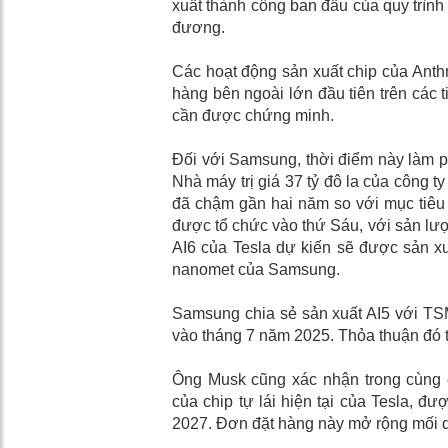
xuất thành công ban đầu của quy trình 
đương.
Các hoạt động sản xuất chip của Anth
hàng bên ngoài lớn đầu tiên trên các 
cần được chứng minh.
Đối với Samsung, thời điểm này làm phứ
Nhà máy trị giá 37 tỷ đô la của công t
đã chậm gần hai năm so với mục tiêu 
được tổ chức vào thứ Sáu, với sản lượn
AI6 của Tesla dự kiến ​​sẽ được sản x
nanomet của Samsung.
Samsung chia sẻ sản xuất AI5 với T
vào tháng 7 năm 2025. Thỏa thuận đó tr
Ông Musk cũng xác nhận trong cùng 
của chip tự lái hiện tại của Tesla, đư
2027. Đơn đặt hàng này mở rộng mối qu