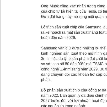
Ông Musk cũng xác nhận trong cùng 
của chip tự lái hiện tại của Tesla, có 
Đơn đặt hàng này mở rộng mối quan hệ 
Lộ trình sản xuất chip của Samsung, 
ra kế hoạch ra mắt sản xuất hàng loạt
hoãn đến năm 2029.
Samsung vẫn giữ được những lợi thế k
kinh nghiệm sản xuất theo mô hình gate
3nm, mặc dù tỷ lệ sản phẩm đạt chất 
so với con số 80 đến 90% mà TSMC bá
công nghệ 1.4nm sang năm 2029, ưu tiê
đang chuyển đổi các khoản trợ cấp của
phần.
Bộ phận sản xuất chip của công ty đã
năm 2022. Ban quản lý đã điều chỉnh m
2027 trước đó, với lợi nhuận hoạt độn
các nguồn tin trong ngành.