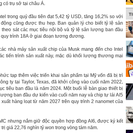
có trụ sở tại châu Á.
T
tel trong quý đầu tiên đạt 5,42 tỷ USD, tăng 16,2% so với
 động cũng được thu hẹp. Ban quản lý cho biết tỷ lệ sản
g theo sát các mục tiêu nội bộ và tỷ lệ sản lượng ban đầu
i quy trình 18A ở giai đoạn tương đương.
 các nhà máy sản xuất chip của Musk mang đến cho Intel
ác tiến trình sản xuất này, mặc dù khối lượng thương mại
ức tạp thêm việc triển khai sản phẩm tại Mỹ vốn đã bị trì
ông ty tại Taylor, Texas, đã khởi công vào cuối năm 2022,
 tiêu ban đầu là năm 2024. Một buổi lễ bàn giao thiết bị
ượng ban đầu dự kiến ​​vào cuối năm nay và chip tự lái AI5
n xuất hàng loạt từ năm 2027 trên quy trình 2 nanomet của
SMC nhưng nắm giữ độc quyền hợp đồng AI6, được ký kết
trị giá 22,76 nghìn tỷ won trong vòng tám năm.