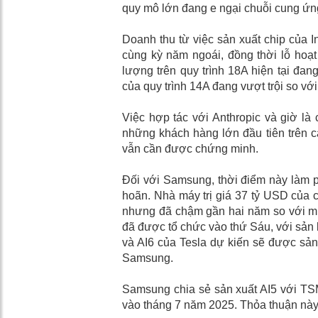
quy mô lớn đang e ngại chuỗi cung ứng 
Doanh thu từ việc sản xuất chip của In
cùng kỳ năm ngoái, đồng thời lỗ hoạt
lượng trên quy trình 18A hiện tại đan
của quy trình 14A đang vượt trội so vớ
Việc hợp tác với Anthropic và giờ là
những khách hàng lớn đầu tiên trên c
vẫn cần được chứng minh.
Đối với Samsung, thời điểm này làm ph
hoãn. Nhà máy trị giá 37 tỷ USD của c
nhưng đã chậm gần hai năm so với mục
đã được tổ chức vào thứ Sáu, với sản l
và AI6 của Tesla dự kiến ​​sẽ được sả
Samsung.
Samsung chia sẻ sản xuất AI5 với T
vào tháng 7 năm 2025. Thỏa thuận này 