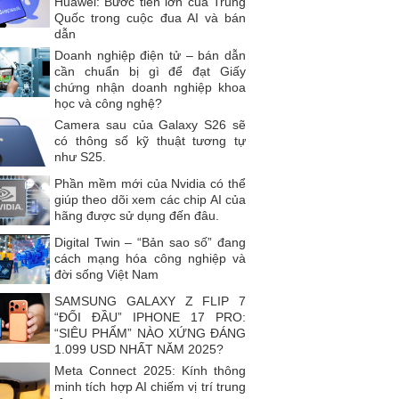
Huawei: Bước tiến lớn của Trung
Quốc trong cuộc đua AI và bán
dẫn
Doanh nghiệp điện tử – bán dẫn
cần chuẩn bị gì để đạt Giấy
chứng nhận doanh nghiệp khoa
học và công nghệ?
Camera sau của Galaxy S26 sẽ
có thông số kỹ thuật tương tự
như S25.
Phần mềm mới của Nvidia có thể
giúp theo dõi xem các chip AI của
hãng được sử dụng đến đâu.
Digital Twin – “Bản sao số” đang
cách mạng hóa công nghiệp và
đời sống Việt Nam
SAMSUNG GALAXY Z FLIP 7
“ĐỐI ĐẦU” IPHONE 17 PRO:
“SIÊU PHẨM” NÀO XỨNG ĐÁNG
1.099 USD NHẤT NĂM 2025?
Meta Connect 2025: Kính thông
minh tích hợp AI chiếm vị trí trung