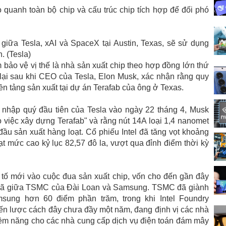
quanh toàn bộ chip và cấu trúc chip tích hợp để đối phó
 giữa Tesla, xAI và SpaceX tại Austin, Texas, sẽ sử dụng
. (Tesla)
bảo vệ vị thế là nhà sản xuất chip theo hợp đồng lớn thứ
ở lại sau khi CEO của Tesla, Elon Musk, xác nhận rằng quy
 nền tảng sản xuất tại dự án Terafab của ông ở Texas.
 nhập quý đầu tiên của Tesla vào ngày 22 tháng 4, Musk
cho việc xây dựng Terafab" và rằng nút 14A loại 1,4 nanomet
 đầu sản xuất hàng loạt. Cổ phiếu Intel đã tăng vọt khoảng
ạt mức cao kỷ lục 82,57 đô la, vượt qua đỉnh điểm thời kỳ
tố mới vào cuộc đua sản xuất chip, vốn cho đến gần đây
mã giữa TSMC của Đài Loan và Samsung. TSMC đã giành
ung hơn 60 điểm phần trăm, trong khi Intel Foundry
hiến lược cách đây chưa đầy một năm, đang định vị các nhà
iềm năng cho các nhà cung cấp dịch vụ điện toán đám mây