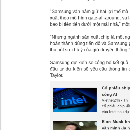
"Samsung vẫn nắm giữ hai lợi thế mà k
xuất theo mô hình gate-all-around, và 
bao bì tiên tiến dưới một mái nhà," m
"Nhưng ngành sản xuất chip là một ng
hoàn thành đúng tiến độ và Samsung gi
thu hút sự chú ý của giới truyền thông.
Samsung dự kiến ​​sẽ công bố kết quả 
đầu tư dự kiến ​​sẽ yêu cầu thông ti
Taylor.
Cổ phiếu chip
sóng AI
Vietnet24h - Thị
cổ phiếu chip đ
của Intel sau d
Elon Musk kh
văn minh đa h