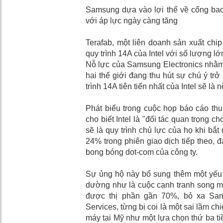
Samsung dựa vào lợi thế về cổng bao 
với áp lực ngày càng tăng
Terafab, một liên doanh sản xuất chip
quy trình 14A của Intel với số lượng lớn
Nỗ lực của Samsung Electronics nhằm 
hai thế giới đang thu hút sự chú ý tr
trình 14A tiên tiến nhất của Intel sẽ là
Phát biểu trong cuộc họp báo cáo thu
cho biết Intel là "đối tác quan trọng 
sẽ là quy trình chủ lực của họ khi bắt
24% trong phiên giao dịch tiếp theo, đ
bong bóng dot-com của công ty.
Sự ủng hộ này bổ sung thêm một yếu 
dường như là cuộc cạnh tranh song 
được thị phần gần 70%, bỏ xa Sams
Services, từng bị coi là một sai lầm c
máy tại Mỹ như một lựa chọn thứ ba t