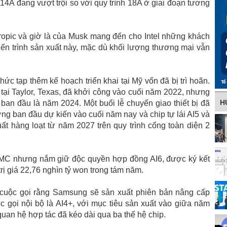
14A đang vượt trội so với quy trình 18A ở giai đoạn tương
ropic và giờ là của Musk mang đến cho Intel những khách
tiến trình sản xuất này, mặc dù khối lượng thương mại vẫn
c tạp thêm kế hoạch triển khai tại Mỹ vốn đã bị trì hoãn.
y tại Taylor, Texas, đã khởi công vào cuối năm 2022, nhưng
H
ban đầu là năm 2024. Một buổi lễ chuyển giao thiết bị đã
g ban đầu dự kiến ​​vào cuối năm nay và chip tự lái AI5 và
uất hàng loạt từ năm 2027 trên quy trình cổng toàn diện 2
SMC nhưng nắm giữ độc quyền hợp đồng AI6, được ký kết
ị giá 22,76 nghìn tỷ won trong tám năm.
cuộc gọi rằng Samsung sẽ sản xuất phiên bản nâng cấp
ợc gọi nội bộ là AI4+, với mục tiêu sản xuất vào giữa năm
an hệ hợp tác đã kéo dài qua ba thế hệ chip.