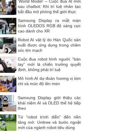
'World Model' – Cuộc đua AI mới
sau chatbot: Khi trí tuệ nhân tạo
bắt đầu mô phỏng thế giới thực
Samsung Display ra mắt màn
hình OLEDOS RGB độ sáng cực
cao dành cho XR
Robot AI vật lý do Hàn Quốc sản
xuất được ứng dụng trong chăm
sóc tim mạch
Cuộc đua robot hình người: “bàn
tay” mới là chiến trường quyết
định, không phải trí tuệ
Mô hình AI dự đoán hương vị kim
chi và mức độ lên men
Samsung Display giới thiệu các
khái niệm AI và OLED thế hệ tiếp
theo
Từ “robot trình diễn” đến nền
tảng mở: Unitree và bước ngoặt
mới của ngành robot tiêu dùng