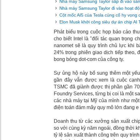
Nhà máy Samsung Taylor sắp đi vào sản 
Nhà máy Samsung Taylor đi vào hoạt độn
Cột mốc AI5 của Tesla củng cố hy vọng 
Elon Musk khởi công siêu dự án chip AI
Phát biểu trong cuộc họp báo cáo thu
cho biết Intel là "đối tác quan trọng 
nanomet sẽ là quy trình chủ lực khi b
24% trong phiên giao dịch tiếp theo, 
bong bóng dot-com của công ty.
Sự ủng hộ này bổ sung thêm một yếu
gần đây vẫn được xem là cuộc cạn
TSMC đã giành được thị phần gần 70%
Foundry Services, từng bị coi là một s
các nhà máy tại Mỹ của mình như một 
điện toán đám mây quy mô lớn đang e n
Doanh thu từ các xưởng sản xuất chip c
so với cùng kỳ năm ngoái, đồng thời k
tỷ lệ sản xuất thành công trên quy trìn