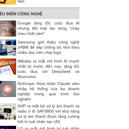
tâm
IÊU ĐIỂM CÔNG NGHỆ
Google tăng tốc cuộc đua AI
nhưng đối mặt làn sóng "chảy
máu chất xám"
Samsung giới thiệu công nghệ
zHBM để xếp chồng bộ nhớ theo
chiều dọc trên chip logic
Alibaba ra mắt mô hình AI mạnh
nhất từ trước đến nay, tăng tốc
cuộc đua với DeepSeek và
Moonshot
Anthropic thừa nhận Claude xâm
nhập hệ thống của ba doanh
nghiệp trong quá trình thử
nghiệm
NXP ra mắt bộ xử lý âm thanh và
radio ô tô SAF9800 với khả năng
xử lý âm thanh được tăng cường
bởi trí tuệ nhân tạo (AI)
LG ra mắt mô hình trí tuệ nhân