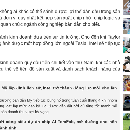
hông ai khác có thể sánh được: lợi thế dẫn đầu trong sản
là đơn vị duy nhất kết hợp sản xuất chip nhớ, chip logic và
ột quan chức ngành công nghiệp bán dẫn cho biết.
ành kinh doanh dựa trên sự tin tưởng. Cho đến khi Taylor
ành được một hợp đồng lớn ngoài Tesla, Intel sẽ tiếp tục
"
kinh doanh quý đầu tiên chi tiết vào thứ Năm, khi các nhà
n cụ thể về tiến độ sản xuất và danh sách khách hàng của
 Mỹ lập đỉnh lịch sử, Intel trở thành động lực mới cho làn
 trường bán dẫn Mỹ tiếp tục bùng nổ trong tuần cuối tháng 4 khi nhóm
ồng loạt lập mức cao kỷ lục, được dẫn dắt bởi cú tăng tốc mạnh mẽ
ự báo doanh thu vượt kỳ vọng.
ởi công siêu dự án chip AI TeraFab, mở đường cho nền
ành tinh