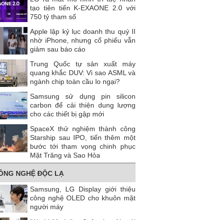
tạo tiên tiến K-EXAONE 2.0 với
750 tỷ tham số
Apple lập kỷ lục doanh thu quý II
nhờ iPhone, nhưng cổ phiếu vẫn
giảm sau báo cáo
Trung Quốc tự sản xuất máy
quang khắc DUV: Vì sao ASML và
ngành chip toàn cầu lo ngại?
Samsung sử dụng pin silicon
carbon để cải thiện dung lượng
cho các thiết bị gập mới
SpaceX thử nghiệm thành công
Starship sau IPO, tiến thêm một
bước tới tham vọng chinh phục
Mặt Trăng và Sao Hỏa
ÔNG NGHỆ ĐỘC LẠ
Samsung, LG Display giới thiệu
công nghệ OLED cho khuôn mặt
người máy