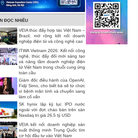
IN ĐỌC NHIỀU
VEIA thúc đẩy hợp tác Việt Nam –
Brazil, mở rộng kết nối doanh
nghiệp điện tử và công nghệ cao
ITWA Vietnam 2026: Kết nối công
nghệ, thúc đẩy đổi mới sáng tạo
và nâng tầm doanh nghiệp điện
tử Việt Nam trong chuỗi cung ứng
toàn cầu
Giám đốc điều hành của OpenAI,
Fidji Simo, cho biết bà sẽ từ chức
vì bệnh mãn tính và chuyển sang
làm cố vấn
SK hynix lập kỷ lục IPO nước
ngoài với đợt chào bán trên sàn
Nasdaq trị giá 26,5 tỷ USD
VEIA kết nối doanh nghiệp sản
xuất thông minh Trung Quốc tìm
cơ hội đầu tư vào Việt Nam