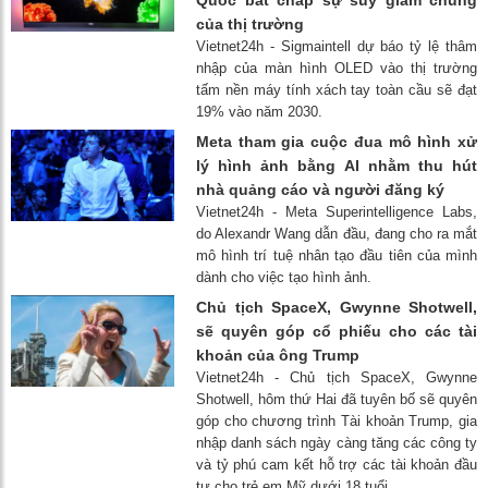
của thị trường
Vietnet24h - Sigmaintell dự báo tỷ lệ thâm
nhập của màn hình OLED vào thị trường
tấm nền máy tính xách tay toàn cầu sẽ đạt
19% vào năm 2030.
Meta tham gia cuộc đua mô hình xử
lý hình ảnh bằng AI nhằm thu hút
nhà quảng cáo và người đăng ký
Vietnet24h - Meta Superintelligence Labs,
do Alexandr Wang dẫn đầu, đang cho ra mắt
mô hình trí tuệ nhân tạo đầu tiên của mình
dành cho việc tạo hình ảnh.
Chủ tịch SpaceX, Gwynne Shotwell,
sẽ quyên góp cổ phiếu cho các tài
khoản của ông Trump
Vietnet24h - Chủ tịch SpaceX, Gwynne
Shotwell, hôm thứ Hai đã tuyên bố sẽ quyên
góp cho chương trình Tài khoản Trump, gia
nhập danh sách ngày càng tăng các công ty
và tỷ phú cam kết hỗ trợ các tài khoản đầu
tư cho trẻ em Mỹ dưới 18 tuổi.