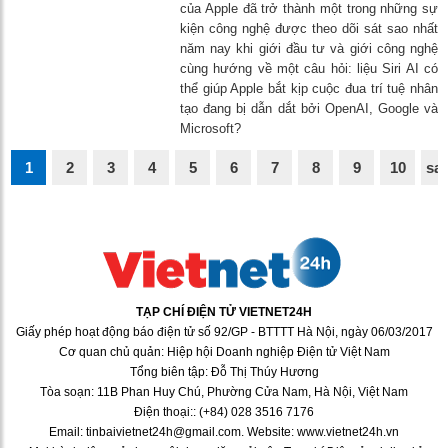
của Apple đã trở thành một trong những sự
kiện công nghệ được theo dõi sát sao nhất
năm nay khi giới đầu tư và giới công nghệ
cùng hướng về một câu hỏi: liệu Siri AI có
thể giúp Apple bắt kịp cuộc đua trí tuệ nhân
tạo đang bị dẫn dắt bởi OpenAI, Google và
Microsoft?
1
2
3
4
5
6
7
8
9
10
sa
TẠP CHÍ ĐIỆN TỬ VIETNET24H
Giấy phép hoạt động báo điện tử số 92/GP - BTTTT Hà Nội, ngày 06/03/2017
Cơ quan chủ quản: Hiệp hội Doanh nghiệp Điện tử Việt Nam
Tổng biên tập: Đỗ Thị Thúy Hương
Tòa soạn: 11B Phan Huy Chú, Phường Cửa Nam, Hà Nội, Việt Nam
Điện thoại:: (+84) 028 3516 7176
Email: tinbaivietnet24h@gmail.com. Website: www.vietnet24h.vn