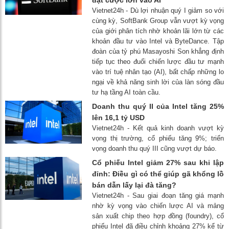
Vietnet24h - Dù lợi nhuận quý I giảm so với
cùng kỳ, SoftBank Group vẫn vượt kỳ vọng
của giới phân tích nhờ khoản lãi lớn từ các
khoản đầu tư vào Intel và ByteDance. Tập
đoàn của tỷ phú Masayoshi Son khẳng định
tiếp tục theo đuổi chiến lược đầu tư mạnh
vào trí tuệ nhân tạo (AI), bất chấp những lo
ngại về khả năng sinh lời của làn sóng đầu
tư hạ tầng AI toàn cầu.
Doanh thu quý II của Intel tăng 25%
lên 16,1 tỷ USD
Vietnet24h - Kết quả kinh doanh vượt kỳ
vọng thị trường, cổ phiếu tăng 9%; triển
vọng doanh thu quý III cũng vượt dự báo.
Cổ phiếu Intel giảm 27% sau khi lập
đỉnh: Điều gì có thể giúp gã khổng lồ
bán dẫn lấy lại đà tăng?
Vietnet24h - Sau giai đoạn tăng giá mạnh
nhờ kỳ vọng vào chiến lược AI và mảng
sản xuất chip theo hợp đồng (foundry), cổ
phiếu Intel đã điều chỉnh khoảng 27% kể từ