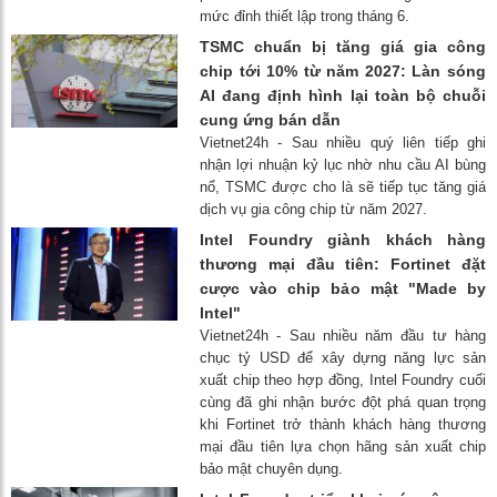
mức đỉnh thiết lập trong tháng 6.
TSMC chuẩn bị tăng giá gia công
chip tới 10% từ năm 2027: Làn sóng
AI đang định hình lại toàn bộ chuỗi
cung ứng bán dẫn
Vietnet24h - Sau nhiều quý liên tiếp ghi
nhận lợi nhuận kỷ lục nhờ nhu cầu AI bùng
nổ, TSMC được cho là sẽ tiếp tục tăng giá
dịch vụ gia công chip từ năm 2027.
Intel Foundry giành khách hàng
thương mại đầu tiên: Fortinet đặt
cược vào chip bảo mật "Made by
Intel"
Vietnet24h - Sau nhiều năm đầu tư hàng
chục tỷ USD để xây dựng năng lực sản
xuất chip theo hợp đồng, Intel Foundry cuối
cùng đã ghi nhận bước đột phá quan trọng
khi Fortinet trở thành khách hàng thương
mại đầu tiên lựa chọn hãng sản xuất chip
bảo mật chuyên dụng.