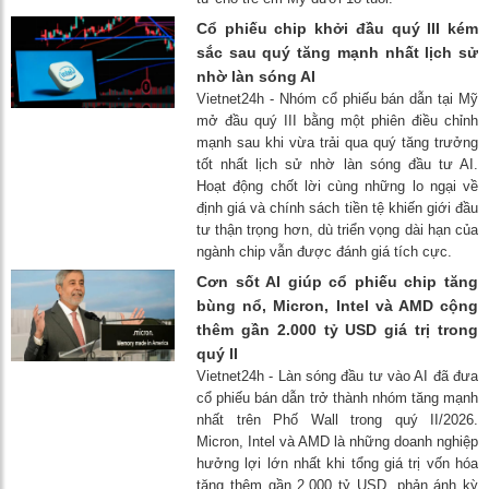
Cổ phiếu chip khởi đầu quý III kém
sắc sau quý tăng mạnh nhất lịch sử
nhờ làn sóng AI
Vietnet24h - Nhóm cổ phiếu bán dẫn tại Mỹ
mở đầu quý III bằng một phiên điều chỉnh
mạnh sau khi vừa trải qua quý tăng trưởng
tốt nhất lịch sử nhờ làn sóng đầu tư AI.
Hoạt động chốt lời cùng những lo ngại về
định giá và chính sách tiền tệ khiến giới đầu
tư thận trọng hơn, dù triển vọng dài hạn của
ngành chip vẫn được đánh giá tích cực.
Cơn sốt AI giúp cổ phiếu chip tăng
bùng nổ, Micron, Intel và AMD cộng
thêm gần 2.000 tỷ USD giá trị trong
quý II
Vietnet24h - Làn sóng đầu tư vào AI đã đưa
cổ phiếu bán dẫn trở thành nhóm tăng mạnh
nhất trên Phố Wall trong quý II/2026.
Micron, Intel và AMD là những doanh nghiệp
hưởng lợi lớn nhất khi tổng giá trị vốn hóa
tăng thêm gần 2.000 tỷ USD, phản ánh kỳ