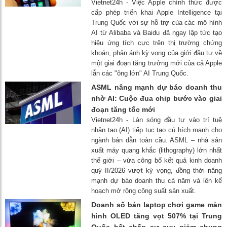
Vietnet24h - Việc Apple chính thức được
cấp phép triển khai Apple Intelligence tại
Trung Quốc với sự hỗ trợ của các mô hình
AI từ Alibaba và Baidu đã ngay lập tức tạo
hiệu ứng tích cực trên thị trường chứng
khoán, phản ánh kỳ vọng của giới đầu tư về
một giai đoạn tăng trưởng mới của cả Apple
lẫn các "ông lớn" AI Trung Quốc.
ASML nâng mạnh dự báo doanh thu
nhờ AI: Cuộc đua chip bước vào giai
đoạn tăng tốc mới
Vietnet24h - Làn sóng đầu tư vào trí tuệ
nhân tạo (AI) tiếp tục tạo cú hích mạnh cho
ngành bán dẫn toàn cầu. ASML – nhà sản
xuất máy quang khắc (lithography) lớn nhất
thế giới – vừa công bố kết quả kinh doanh
quý II/2026 vượt kỳ vọng, đồng thời nâng
mạnh dự báo doanh thu cả năm và lên kế
hoạch mở rộng công suất sản xuất.
Doanh số bán laptop chơi game màn
hình OLED tăng vọt 507% tại Trung
Quốc bất chấp sự suy giảm chung