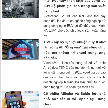
Intel Foundry triển khai các công cụ
EUV độ phân giải cao trong sản xuất
hàng loạt
Vietnet24h - ASML cho biết động thái này
đánh dấu lần đầu tiên ngành công nghiệp sử
dụng công nghệ EUV có độ khẩu cao (High-
NA EUV) cho các chip logic sản xuất hàng
loạt.
TSMC lập kỷ lục lợi nhuận quý II nhờ
làn sóng AI: "Ông vua" gia công chip
tiếp tục thống trị chuỗi cung ứng
bán dẫn
Vietnet24h - Nhu cầu bùng nổ đối với chip
AI đã đưa TSMC tiếp tục lập kỷ lục mới về
lợi nhuận trong quý II/2026, vượt xa dự báo
của giới phân tích và củng cố vị thế là
doanh nghiệp hưởng lợi lớn nhất từ cuộc
cách mạng trí tuệ nhân tạo toàn cầu.
Cổ phiếu Alibaba và Baidu bứt phá
nhờ hợp tác AI với Apple tại Trung
Quốc