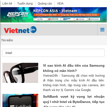
Liên hệ
Tuyển dụng
Quảng cáo
VEIA
Tìm kiếm
Vì sao kính AI đầu tiên của Samsung
không có màn hình?
Vietnet24h - Samsung đã chọn một hướng
đi thận trọng cho mẫu kính AI đầu tiên:
không màn hình, tập trung vào camera, âm
thanh và trợ lý Gemini của Google.
SoftBank vượt kỳ vọng lợi nhuận
quý I nhờ Intel và ByteDance, tiếp tục
đặt cược lớn vào AI