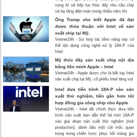
vọng AI sẽ tiếp tục thúc đẩy nhu cầu chip
và hạ tầng điện toán trong nhiều năm tới.
Ông Trump cho biết Apple đã đạt
được thỏa thuận với Intel về sản
xuất chip tại Mỹ.
Vietnet24h - Sự hợp tác tiềm năng này có
thể tận dụng công nghệ xử lý 18A-P của
Intel.
Mỹ thúc đẩy sản xuất chip nội địa
bằng liên minh Apple – Intel
Vietnet24h - Apple được cho là bắt tay Intel
sản xuất chip tại Mỹ, cổ phiếu Intel tăng vọt
Intel đưa tiến trình 18A-P vào sản
xuất thử nghiệm, tiến gần hơn tới
hợp đồng gia công chip cho Apple
Vietnet24h - Intel đã chính thức đưa tiến
trình sản xuất bán dẫn thế hệ mới 18A-P
vào giai đoạn sản xuất thử nghiệm (risk
production), đánh dấu một cột mốc quan
trọng trong chiến lược phục hồi mảng gia