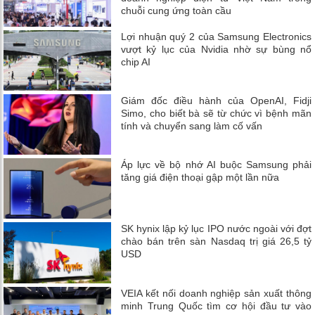
chuỗi cung ứng toàn cầu
Lợi nhuận quý 2 của Samsung Electronics
vượt kỷ lục của Nvidia nhờ sự bùng nổ
chip AI
Giám đốc điều hành của OpenAI, Fidji
Simo, cho biết bà sẽ từ chức vì bệnh mãn
tính và chuyển sang làm cố vấn
Áp lực về bộ nhớ AI buộc Samsung phải
tăng giá điện thoại gập một lần nữa
SK hynix lập kỷ lục IPO nước ngoài với đợt
chào bán trên sàn Nasdaq trị giá 26,5 tỷ
USD
VEIA kết nối doanh nghiệp sản xuất thông
minh Trung Quốc tìm cơ hội đầu tư vào