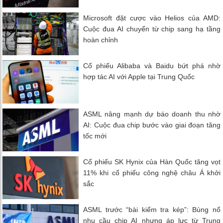
Microsoft đặt cược vào Helios của AMD:
Cuộc đua AI chuyển từ chip sang hạ tầng
hoàn chỉnh
Cổ phiếu Alibaba và Baidu bứt phá nhờ
hợp tác AI với Apple tại Trung Quốc
ASML nâng mạnh dự báo doanh thu nhờ
AI: Cuộc đua chip bước vào giai đoạn tăng
tốc mới
Cổ phiếu SK Hynix của Hàn Quốc tăng vọt
11% khi cổ phiếu công nghệ châu Á khởi
sắc
ASML trước “bài kiểm tra kép”: Bùng nổ
nhu cầu chip AI nhưng áp lực từ Trung