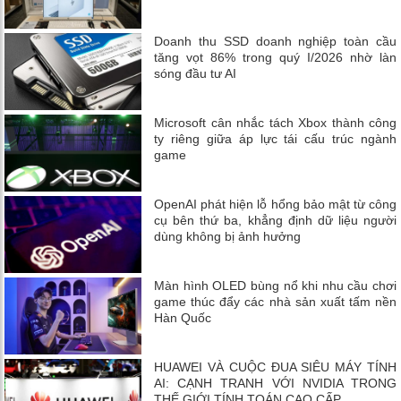
Doanh thu SSD doanh nghiệp toàn cầu
tăng vọt 86% trong quý I/2026 nhờ làn
sóng đầu tư AI
Microsoft cân nhắc tách Xbox thành công
ty riêng giữa áp lực tái cấu trúc ngành
game
OpenAI phát hiện lỗ hổng bảo mật từ công
cụ bên thứ ba, khẳng định dữ liệu người
dùng không bị ảnh hưởng
Màn hình OLED bùng nổ khi nhu cầu chơi
game thúc đẩy các nhà sản xuất tấm nền
Hàn Quốc
HUAWEI VÀ CUỘC ĐUA SIÊU MÁY TÍNH
AI: CẠNH TRANH VỚI NVIDIA TRONG
THẾ GIỚI TÍNH TOÁN CAO CẤP