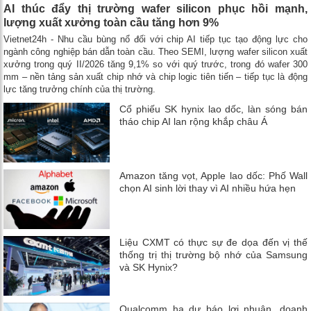
AI thúc đẩy thị trường wafer silicon phục hồi mạnh,
lượng xuất xưởng toàn cầu tăng hơn 9%
Vietnet24h - Nhu cầu bùng nổ đối với chip AI tiếp tục tạo động lực cho
ngành công nghiệp bán dẫn toàn cầu. Theo SEMI, lượng wafer silicon xuất
xưởng trong quý II/2026 tăng 9,1% so với quý trước, trong đó wafer 300
mm – nền tảng sản xuất chip nhớ và chip logic tiên tiến – tiếp tục là động
lực tăng trưởng chính của thị trường.
Cổ phiếu SK hynix lao dốc, làn sóng bán
tháo chip AI lan rộng khắp châu Á
Amazon tăng vọt, Apple lao dốc: Phố Wall
chọn AI sinh lời thay vì AI nhiều hứa hẹn
Liệu CXMT có thực sự đe dọa đến vị thế
thống trị thị trường bộ nhớ của Samsung
và SK Hynix?
Qualcomm hạ dự báo lợi nhuận, doanh