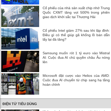
Cổ phiếu của nhà sản xuất chip nhớ Trung
Quốc CXMT tăng vọt 500% trong phiên
giao dịch khởi sắc tại Thượng Hải
Cổ phiếu Intel giảm 27% sau khi lập đỉnh:
Điều gì có thể giúp gã khổng lồ bán dẫn
lấy lại đà tăng?
Samsung muốn rót 1 tỷ euro vào Mistral
AI: Cuộc đua AI chủ quyền châu Âu nóng
lên
Microsoft đặt cược vào Helios của AMD:
Cuộc đua AI chuyển từ chip sang hạ tầng
hoàn chỉnh
ĐIỆN TỬ TIÊU DÙNG