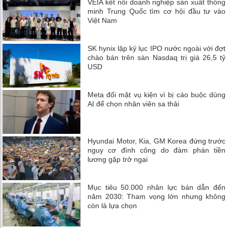
VEIA kết nối doanh nghiệp sản xuất thông
minh Trung Quốc tìm cơ hội đầu tư vào
Việt Nam
SK hynix lập kỷ lục IPO nước ngoài với đợt
chào bán trên sàn Nasdaq trị giá 26,5 tỷ
USD
Meta đối mặt vụ kiện vì bị cáo buộc dùng
AI để chọn nhân viên sa thải
Hyundai Motor, Kia, GM Korea đứng trước
nguy cơ đình công do đàm phán tiền
lương gặp trở ngại
Mục tiêu 50.000 nhân lực bán dẫn đến
năm 2030: Tham vọng lớn nhưng không
còn là lựa chọn