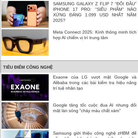
SAMSUNG GALAXY Z FLIP 7 “ĐỐI ĐẦU”
IPHONE 17 PRO: “SIÊU PHẨM” NÀO
XỨNG ĐÁNG 1.099 USD NHẤT NĂM
2025?
Meta Connect 2025: Kính thông minh tích
hợp AI chiếm vị trí trung tâm
TIÊU ĐIỂM CÔNG NGHỆ
Exaone của LG vượt mặt Google và
Alibaba trong các bài kiểm tra hiệu năng
trí tuệ nhân tạo
Google tăng tốc cuộc đua AI nhưng đối
mặt làn sóng "chảy máu chất xám"
Samsung giới thiệu công nghệ zHBM để