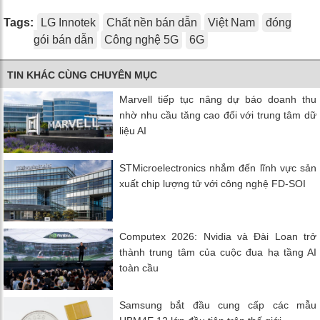
Tags:
LG Innotek
Chất nền bán dẫn
Việt Nam
đóng
gói bán dẫn
Công nghệ 5G
6G
TIN KHÁC CÙNG CHUYÊN MỤC
Marvell tiếp tục nâng dự báo doanh thu
nhờ nhu cầu tăng cao đối với trung tâm dữ
liệu AI
STMicroelectronics nhắm đến lĩnh vực sản
xuất chip lượng tử với công nghệ FD-SOI
Computex 2026: Nvidia và Đài Loan trở
thành trung tâm của cuộc đua hạ tầng AI
toàn cầu
Samsung bắt đầu cung cấp các mẫu