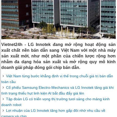
Vietnet24h - LG Innotek đang mở rộng hoạt động sản
xuất chất nền bán dẫn sang Việt Nam với một nhà máy
sản xuất mới, như một phần của chiến lược rộng hơn
nhằm đa dạng hóa sản xuất và mở rộng quy mô kinh
doanh giải pháp đóng gói chip bán dẫn.
Việt Nam từng bước khẳng định vị thế trong chuỗi giá trị bán dẫn
toàn cầu
Cổ phiếu Samsung Electro-Mechanics và LG Innotek tăng giá khi
tình trạng thiếu hụt linh kiện AI bắt đầu đẩy giá lên
Tập đoàn LG có triển vọng thị trường tươi sáng cho mảng kinh
doanh robot
Lợi nhuận của LG Innotek tăng hơn gấp đôi nhờ nhu cầu về
camera và chip