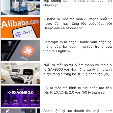
xếp chồng bộ nhớ theo chiều dọc trên
chip logic
Alibaba ra mắt mô hình AI mạnh nhất từ
trước đến nay, tăng tốc cuộc đua với
DeepSeek và Moonshot
Anthropic thừa nhận Claude xâm nhập hệ
thống của ba doanh nghiệp trong quá
trình thử nghiệm
NXP ra mắt bộ xử lý âm thanh và radio ô
tô SAF9800 với khả năng xử lý âm thanh
được tăng cường bởi trí tuệ nhân tạo (AI)
LG ra mắt mô hình trí tuệ nhân tạo tiên
tiến K-EXAONE 2.0 với 750 tỷ tham số
Apple lập kỷ lục doanh thu quý II nhờ