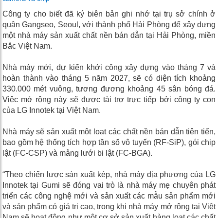
Công ty cho biết đã ký biên bản ghi nhớ tại trụ sở chính ở
quận Gangseo, Seoul, với thành phố Hải Phòng để xây dựng
một nhà máy sản xuất chất nền bán dẫn tại Hải Phòng, miền
Bắc Việt Nam.
Nhà máy mới, dự kiến ​​khởi công xây dựng vào tháng 7 và
hoàn thành vào tháng 5 năm 2027, sẽ có diện tích khoảng
330.000 mét vuông, tương đương khoảng 45 sân bóng đá.
Việc mở rộng này sẽ được tài trợ trực tiếp bởi công ty con
của LG Innotek tại Việt Nam.
Nhà máy sẽ sản xuất một loạt các chất nền bán dẫn tiên tiến,
bao gồm hệ thống tích hợp tần số vô tuyến (RF-SiP), gói chip
lật (FC-CSP) và mảng lưới bi lật (FC-BGA).
“Theo chiến lược sản xuất kép, nhà máy địa phương của LG
Innotek tại Gumi sẽ đóng vai trò là nhà máy mẹ chuyên phát
triển các công nghệ mới và sản xuất các mẫu sản phẩm mới
và sản phẩm có giá trị cao, trong khi nhà máy mở rộng tại Việt
Nam sẽ hoạt động như một cơ sở sản xuất hàng loạt các chất