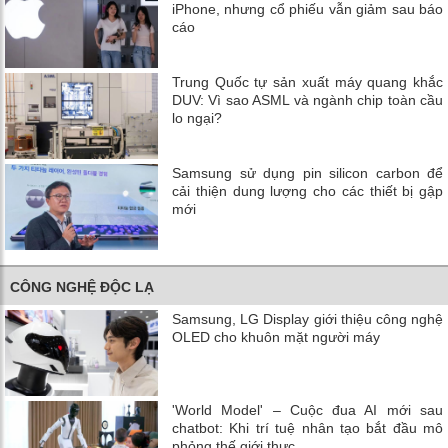
iPhone, nhưng cổ phiếu vẫn giảm sau báo
cáo
Trung Quốc tự sản xuất máy quang khắc
DUV: Vì sao ASML và ngành chip toàn cầu
lo ngại?
Samsung sử dụng pin silicon carbon để
cải thiện dung lượng cho các thiết bị gập
mới
CÔNG NGHỆ ĐỘC LẠ
Samsung, LG Display giới thiệu công nghệ
OLED cho khuôn mặt người máy
'World Model' – Cuộc đua AI mới sau
chatbot: Khi trí tuệ nhân tạo bắt đầu mô
phỏng thế giới thực