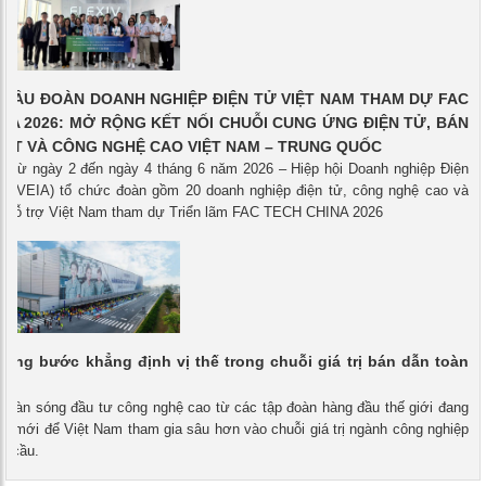
 ĐẦU ĐOÀN DOANH NGHIỆP ĐIỆN TỬ VIỆT NAM THAM DỰ FAC
NA 2026: MỞ RỘNG KẾT NỐI CHUỖI CUNG ỨNG ĐIỆN TỬ, BÁN
BOT VÀ CÔNG NGHỆ CAO VIỆT NAM – TRUNG QUỐC
 - Từ ngày 2 đến ngày 4 tháng 6 năm 2026 – Hiệp hội Doanh nghiệp Điện
m (VEIA) tổ chức đoàn gồm 20 doanh nghiệp điện tử, công nghệ cao và
p hỗ trợ Việt Nam tham dự Triển lãm FAC TECH CHINA 2026
từng bước khẳng định vị thế trong chuỗi giá trị bán dẫn toàn
- Làn sóng đầu tư công nghệ cao từ các tập đoàn hàng đầu thế giới đang
i mới để Việt Nam tham gia sâu hơn vào chuỗi giá trị ngành công nghiệp
n cầu.