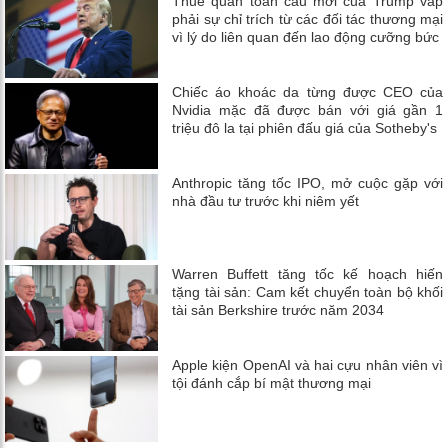
Thuế quan toàn cầu mới của Trump vấp
phải sự chỉ trích từ các đối tác thương mại
vì lý do liên quan đến lao động cưỡng bức
Chiếc áo khoác da từng được CEO của
Nvidia mặc đã được bán với giá gần 1
triệu đô la tại phiên đấu giá của Sotheby's
Anthropic tăng tốc IPO, mở cuộc gặp với
nhà đầu tư trước khi niêm yết
Warren Buffett tăng tốc kế hoạch hiến
tặng tài sản: Cam kết chuyển toàn bộ khối
tài sản Berkshire trước năm 2034
Apple kiện OpenAI và hai cựu nhân viên vì
tội đánh cắp bí mật thương mại