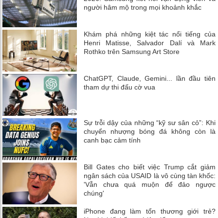
người hâm mộ trong mọi khoảnh khắc
Khám phá những kiệt tác nổi tiếng của
Henri Matisse, Salvador Dalí và Mark
Rothko trên Samsung Art Store
ChatGPT, Claude, Gemini... lần đầu tiên
tham dự thi đấu cờ vua
Sự trỗi dậy của những “kỹ sư sân cỏ”: Khi
chuyển nhượng bóng đá không còn là
canh bạc cảm tính
Bill Gates cho biết việc Trump cắt giảm
ngân sách của USAID là vô cùng tàn khốc:
'Vẫn chưa quá muộn để đảo ngược
chúng'
iPhone đang làm tổn thương giới trẻ?