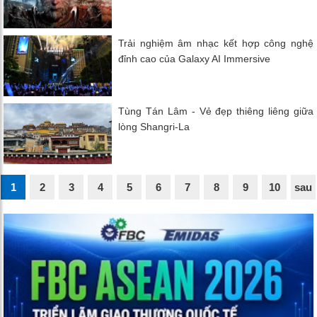
Trải nghiệm âm nhạc kết hợp công nghệ
đỉnh cao của Galaxy AI Immersive
Tùng Tán Lâm - Vẻ đẹp thiêng liêng giữa
lòng Shangri-La
1
2
3
4
5
6
7
8
9
10
sau