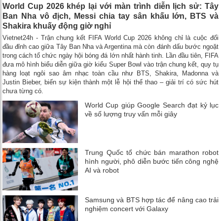
World Cup 2026 khép lại với màn trình diễn lịch sử: Tây
Ban Nha vô địch, Messi chia tay sân khấu lớn, BTS và
Shakira khuấy động giờ nghỉ
Vietnet24h - Trận chung kết FIFA World Cup 2026 không chỉ là cuộc đối
đầu đỉnh cao giữa Tây Ban Nha và Argentina mà còn đánh dấu bước ngoặt
trong cách tổ chức ngày hội bóng đá lớn nhất hành tinh. Lần đầu tiên, FIFA
đưa mô hình biểu diễn giữa giờ kiểu Super Bowl vào trận chung kết, quy tụ
hàng loạt ngôi sao âm nhạc toàn cầu như BTS, Shakira, Madonna và
Justin Bieber, biến sự kiện thành một lễ hội thể thao – giải trí có sức hút
chưa từng có.
World Cup giúp Google Search đạt kỷ lục
về số lượng truy vấn mỗi giây
Trung Quốc tổ chức bán marathon robot
hình người, phô diễn bước tiến công nghệ
AI và robot
Samsung và BTS hợp tác để nâng cao trải
nghiệm concert với Galaxy