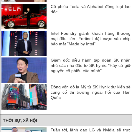
Cổ phiếu Tesla và Alphabet đồng loạt lao
dốc
Intel Foundry giành khách hàng thương
mại đầu tiên: Fortinet đặt cược vào chip
bảo mật "Made by Intel"
Giám đốc điều hành tập đoàn SK nhắn
nhủ các nhà đầu tư SK hynix: "Hãy cứ giữ
nguyên cổ phiếu của mình"
Dòng vốn đô la Mỹ từ SK Hynix dự kiến ​​sẽ
củng cố thị trường ngoại hối của Hàn
Quốc
THỜI SỰ, XÃ HỘI
Tuần tới, lãnh đạo LG và Nvidia sẽ trực