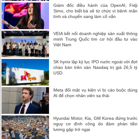
Giám đốc điều hành của OpenAI, Fidji
Simo, cho biết bà sẽ từ chức vì bệnh mãn
tính và chuyển sang làm cố vấn
VEIA kết nối doanh nghiệp sản xuất thông
minh Trung Quốc tìm cơ hội đầu tư vào
Việt Nam
SK hynix lập kỷ lục IPO nước ngoài với đợt
chào bán trên sàn Nasdaq trị giá 26,5 tỷ
USD
Meta đối mặt vụ kiện vì bị cáo buộc dùng
AI để chọn nhân viên sa thải
Hyundai Motor, Kia, GM Korea đứng trước
nguy cơ đình công do đàm phán tiền
lương gặp trở ngại