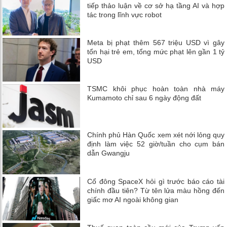
tiếp thảo luận về cơ sở hạ tầng AI và hợp
tác trong lĩnh vực robot
Meta bị phạt thêm 567 triệu USD vì gây
tổn hại trẻ em, tổng mức phạt lên gần 1 tỷ
USD
TSMC khôi phục hoàn toàn nhà máy
Kumamoto chỉ sau 6 ngày động đất
Chính phủ Hàn Quốc xem xét nới lỏng quy
định làm việc 52 giờ/tuần cho cụm bán
dẫn Gwangju
Cổ đông SpaceX hỏi gì trước báo cáo tài
chính đầu tiên? Từ tên lửa màu hồng đến
giấc mơ AI ngoài không gian