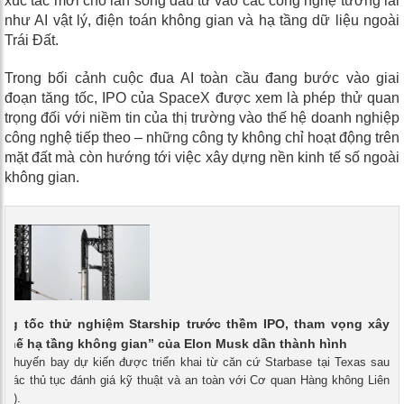
xúc tác mới cho làn sóng đầu tư vào các công nghệ tương lai
như AI vật lý, điện toán không gian và hạ tầng dữ liệu ngoài
Trái Đất.
Trong bối cảnh cuộc đua AI toàn cầu đang bước vào giai
đoạn tăng tốc, IPO của SpaceX được xem là phép thử quan
trọng đối với niềm tin của thị trường vào thế hệ doanh nghiệp
công nghệ tiếp theo – những công ty không chỉ hoạt động trên
mặt đất mà còn hướng tới việc xây dựng nền kinh tế số ngoài
không gian.
ăng tốc thử nghiệm Starship trước thềm IPO, tham vọng xây
chế hạ tầng không gian” của Elon Musk dần thành hình
 - chuyến bay dự kiến được triển khai từ căn cứ Starbase tại Texas sau
t các thủ tục đánh giá kỹ thuật và an toàn với Cơ quan Hàng không Liên
AA).