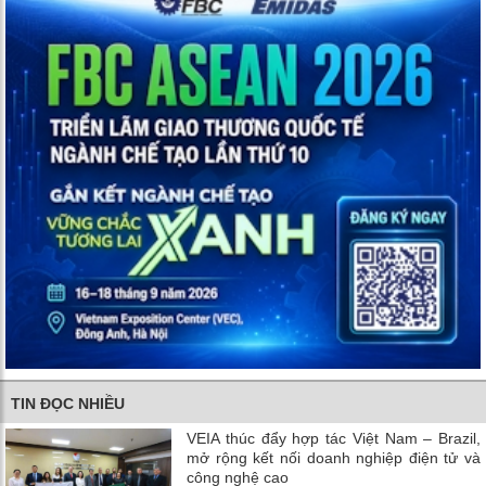
TIN ĐỌC NHIỀU
VEIA thúc đẩy hợp tác Việt Nam – Brazil,
mở rộng kết nối doanh nghiệp điện tử và
công nghệ cao