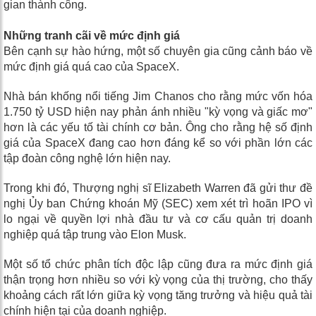
gian thành công.
Những tranh cãi về mức định giá
Bên cạnh sự hào hứng, một số chuyên gia cũng cảnh báo về
mức định giá quá cao của SpaceX.
Nhà bán khống nổi tiếng Jim Chanos cho rằng mức vốn hóa
1.750 tỷ USD hiện nay phản ánh nhiều "kỳ vọng và giấc mơ"
hơn là các yếu tố tài chính cơ bản. Ông cho rằng hệ số định
giá của SpaceX đang cao hơn đáng kể so với phần lớn các
tập đoàn công nghệ lớn hiện nay.
Trong khi đó, Thượng nghị sĩ Elizabeth Warren đã gửi thư đề
nghị Ủy ban Chứng khoán Mỹ (SEC) xem xét trì hoãn IPO vì
lo ngại về quyền lợi nhà đầu tư và cơ cấu quản trị doanh
nghiệp quá tập trung vào Elon Musk.
Một số tổ chức phân tích độc lập cũng đưa ra mức định giá
thận trọng hơn nhiều so với kỳ vọng của thị trường, cho thấy
khoảng cách rất lớn giữa kỳ vọng tăng trưởng và hiệu quả tài
chính hiện tại của doanh nghiệp.