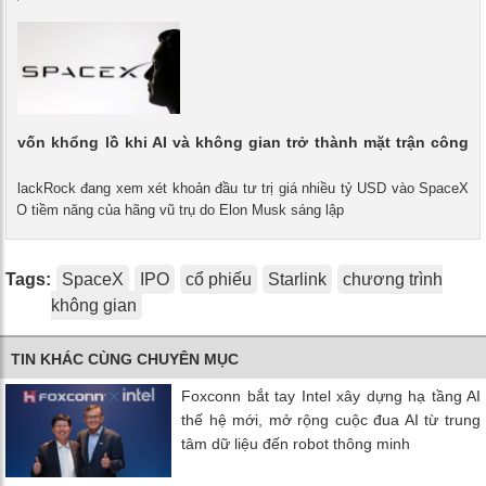
t vốn khổng lồ khi AI và không gian trở thành mặt trận công
 - BlackRock đang xem xét khoản đầu tư trị giá nhiều tỷ USD vào SpaceX
 IPO tiềm năng của hãng vũ trụ do Elon Musk sáng lập
Tags:
SpaceX
IPO
cổ phiếu
Starlink
chương trình
không gian
TIN KHÁC CÙNG CHUYÊN MỤC
Foxconn bắt tay Intel xây dựng hạ tầng AI
thế hệ mới, mở rộng cuộc đua AI từ trung
tâm dữ liệu đến robot thông minh