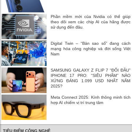
Phần mềm mới của Nvidia có thể giúp
theo dõi xem các chip AI của hãng được
sử dụng đến đâu.
Digital Twin – “Bản sao số” đang cách
mạng hóa công nghiệp và đời sống Việt
Nam
SAMSUNG GALAXY Z FLIP 7 “ĐỐI ĐẦU”
IPHONE 17 PRO: “SIÊU PHẨM” NÀO
XỨNG ĐÁNG 1.099 USD NHẤT NĂM
2025?
Meta Connect 2025: Kính thông minh tích
hợp AI chiếm vị trí trung tâm
TIÊU ĐIỂM CÔNG NGHỆ