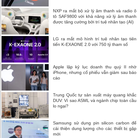
NXP ra mắt bộ xử lý âm thanh và radio ô
tô SAF9800 với khả năng xử lý âm thanh
được tăng cường bởi trí tuệ nhân tạo (AI)
LG ra mắt mô hình trí tuệ nhân tạo tiên
tiến K-EXAONE 2.0 với 750 tỷ tham số
Apple lập kỷ lục doanh thu quý II nhờ
iPhone, nhưng cổ phiếu vẫn giảm sau báo
cáo
Trung Quốc tự sản xuất máy quang khắc
DUV: Vì sao ASML và ngành chip toàn cầu
lo ngại?
Samsung sử dụng pin silicon carbon để
cải thiện dung lượng cho các thiết bị gập
mới