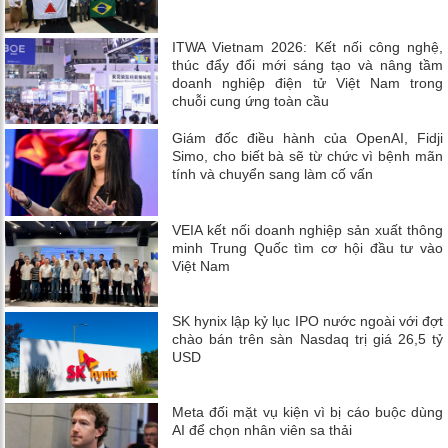
ITWA Vietnam 2026: Kết nối công nghệ,
thúc đẩy đổi mới sáng tạo và nâng tầm
doanh nghiệp điện tử Việt Nam trong
chuỗi cung ứng toàn cầu
Giám đốc điều hành của OpenAI, Fidji
Simo, cho biết bà sẽ từ chức vì bệnh mãn
tính và chuyển sang làm cố vấn
VEIA kết nối doanh nghiệp sản xuất thông
minh Trung Quốc tìm cơ hội đầu tư vào
Việt Nam
SK hynix lập kỷ lục IPO nước ngoài với đợt
chào bán trên sàn Nasdaq trị giá 26,5 tỷ
USD
Meta đối mặt vụ kiện vì bị cáo buộc dùng
AI để chọn nhân viên sa thải