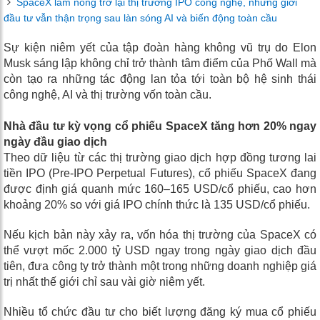
SpaceX làm nóng trở lại thị trường IPO công nghệ, nhưng giới
đầu tư vẫn thận trọng sau làn sóng AI và biến động toàn cầu
Sự kiện niêm yết của tập đoàn hàng không vũ trụ do Elon
Musk sáng lập không chỉ trở thành tâm điểm của Phố Wall mà
còn tạo ra những tác động lan tỏa tới toàn bộ hệ sinh thái
công nghệ, AI và thị trường vốn toàn cầu.
Nhà đầu tư kỳ vọng cổ phiếu SpaceX tăng hơn 20% ngay
ngày đầu giao dịch
Theo dữ liệu từ các thị trường giao dịch hợp đồng tương lai
tiền IPO (Pre-IPO Perpetual Futures), cổ phiếu SpaceX đang
được định giá quanh mức 160–165 USD/cổ phiếu, cao hơn
khoảng 20% so với giá IPO chính thức là 135 USD/cổ phiếu.
Nếu kịch bản này xảy ra, vốn hóa thị trường của SpaceX có
thể vượt mốc 2.000 tỷ USD ngay trong ngày giao dịch đầu
tiên, đưa công ty trở thành một trong những doanh nghiệp giá
trị nhất thế giới chỉ sau vài giờ niêm yết.
Nhiều tổ chức đầu tư cho biết lượng đăng ký mua cổ phiếu