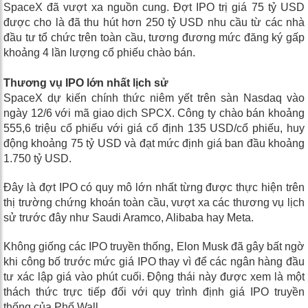
SpaceX đã vượt xa nguồn cung. Đợt IPO trị giá 75 tỷ USD
được cho là đã thu hút hơn 250 tỷ USD nhu cầu từ các nhà
đầu tư tổ chức trên toàn cầu, tương đương mức đăng ký gấp
khoảng 4 lần lượng cổ phiếu chào bán.
Thương vụ IPO lớn nhất lịch sử
SpaceX dự kiến chính thức niêm yết trên sàn Nasdaq vào
ngày 12/6 với mã giao dịch SPCX. Công ty chào bán khoảng
555,6 triệu cổ phiếu với giá cố định 135 USD/cổ phiếu, huy
động khoảng 75 tỷ USD và đạt mức định giá ban đầu khoảng
1.750 tỷ USD.
Đây là đợt IPO có quy mô lớn nhất từng được thực hiện trên
thị trường chứng khoán toàn cầu, vượt xa các thương vụ lịch
sử trước đây như Saudi Aramco, Alibaba hay Meta.
Không giống các IPO truyền thống, Elon Musk đã gây bất ngờ
khi công bố trước mức giá IPO thay vì để các ngân hàng đầu
tư xác lập giá vào phút cuối. Động thái này được xem là một
thách thức trực tiếp đối với quy trình định giá IPO truyền
thống của Phố Wall.