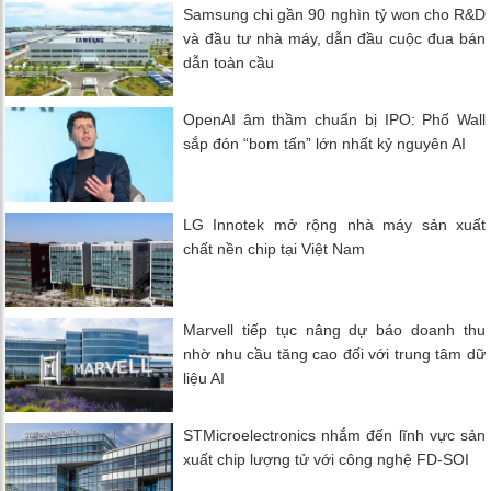
Samsung chi gần 90 nghìn tỷ won cho R&D
và đầu tư nhà máy, dẫn đầu cuộc đua bán
dẫn toàn cầu
OpenAI âm thầm chuẩn bị IPO: Phố Wall
sắp đón “bom tấn” lớn nhất kỷ nguyên AI
LG Innotek mở rộng nhà máy sản xuất
chất nền chip tại Việt Nam
Marvell tiếp tục nâng dự báo doanh thu
nhờ nhu cầu tăng cao đối với trung tâm dữ
liệu AI
STMicroelectronics nhắm đến lĩnh vực sản
xuất chip lượng tử với công nghệ FD-SOI