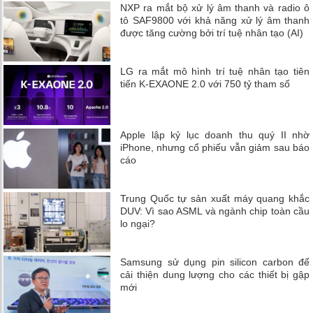
NXP ra mắt bộ xử lý âm thanh và radio ô
tô SAF9800 với khả năng xử lý âm thanh
được tăng cường bởi trí tuệ nhân tạo (AI)
LG ra mắt mô hình trí tuệ nhân tạo tiên
tiến K-EXAONE 2.0 với 750 tỷ tham số
Apple lập kỷ lục doanh thu quý II nhờ
iPhone, nhưng cổ phiếu vẫn giảm sau báo
cáo
Trung Quốc tự sản xuất máy quang khắc
DUV: Vì sao ASML và ngành chip toàn cầu
lo ngại?
Samsung sử dụng pin silicon carbon để
cải thiện dung lượng cho các thiết bị gập
mới