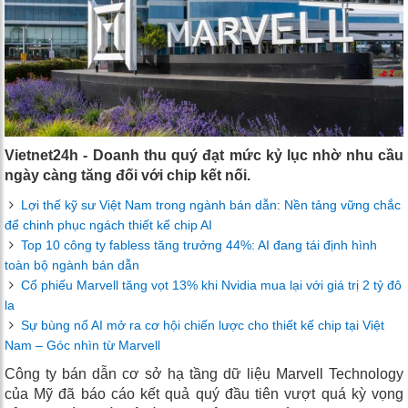
Vietnet24h - Doanh thu quý đạt mức kỷ lục nhờ nhu cầu
ngày càng tăng đối với chip kết nối.
Lợi thế kỹ sư Việt Nam trong ngành bán dẫn: Nền tảng vững chắc
để chinh phục ngách thiết kế chip AI
Top 10 công ty fabless tăng trưởng 44%: AI đang tái định hình
toàn bộ ngành bán dẫn
Cổ phiếu Marvell tăng vọt 13% khi Nvidia mua lại với giá trị 2 tỷ đô
la
Sự bùng nổ AI mở ra cơ hội chiến lược cho thiết kế chip tại Việt
Nam – Góc nhìn từ Marvell
Công ty bán dẫn cơ sở hạ tầng dữ liệu Marvell Technology
của Mỹ đã báo cáo kết quả quý đầu tiên vượt quá kỳ vọng