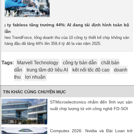
ng ty fabless tăng trưởng 44%: AI đang tái định hình toàn bộ
n dẫn
- Theo TrendForce, tổng doanh thu của 10 công ty thiết kế chip không sản
ss) hàng đầu đã tăng 44% lên 359,4 tỷ đô la vào năm 2025.
Tags:
Marvell Technology
công ty bán dẫn
chất bán
dẫn
trung tâm dữ liệu AI
kêt nối tốc độ cao
doanh
thu
lợi nhuận
TIN KHÁC CÙNG CHUYÊN MỤC
STMicroelectronics nhắm đến lĩnh vực sản
xuất chip lượng tử với công nghệ FD-SOI
Computex 2026: Nvidia và Đài Loan trở