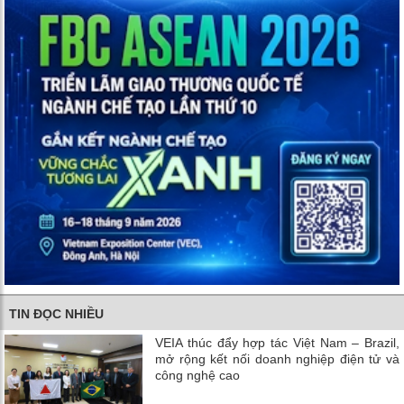
TIN ĐỌC NHIỀU
VEIA thúc đẩy hợp tác Việt Nam – Brazil,
mở rộng kết nối doanh nghiệp điện tử và
công nghệ cao