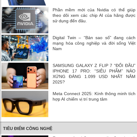
Phần mềm mới của Nvidia có thể giúp
theo dõi xem các chip AI của hãng được
sử dụng đến đâu.
Digital Twin – “Bản sao số” đang cách
mạng hóa công nghiệp và đời sống Việt
Nam
SAMSUNG GALAXY Z FLIP 7 “ĐỐI ĐẦU”
IPHONE 17 PRO: “SIÊU PHẨM” NÀO
XỨNG ĐÁNG 1.099 USD NHẤT NĂM
2025?
Meta Connect 2025: Kính thông minh tích
hợp AI chiếm vị trí trung tâm
TIÊU ĐIỂM CÔNG NGHỆ