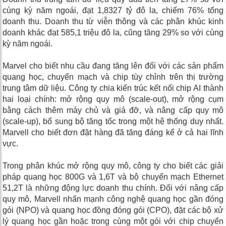
cùng kỳ năm ngoái, đạt 1,8327 tỷ đô la, chiếm 76% tổng
doanh thu. Doanh thu từ viễn thông và các phân khúc kinh
doanh khác đạt 585,1 triệu đô la, cũng tăng 29% so với cùng
kỳ năm ngoái.
Marvel cho biết nhu cầu đang tăng lên đối với các sản phẩm
quang học, chuyển mạch và chip tùy chỉnh trên thị trường
trung tâm dữ liệu. Công ty chia kiến ​​trúc kết nối chip AI thành
hai loại chính: mở rộng quy mô (scale-out), mở rộng cụm
bằng cách thêm máy chủ và giá đỡ, và nâng cấp quy mô
(scale-up), bổ sung bộ tăng tốc trong một hệ thống duy nhất.
Marvell cho biết đơn đặt hàng đã tăng đáng kể ở cả hai lĩnh
vực.
Trong phân khúc mở rộng quy mô, công ty cho biết các giải
pháp quang học 800G và 1,6T và bộ chuyển mạch Ethernet
51,2T là những động lực doanh thu chính. Đối với nâng cấp
quy mô, Marvell nhấn mạnh công nghệ quang học gần đóng
gói (NPO) và quang học đồng đóng gói (CPO), đặt các bộ xử
lý quang học gần hoặc trong cùng một gói với chip chuyển