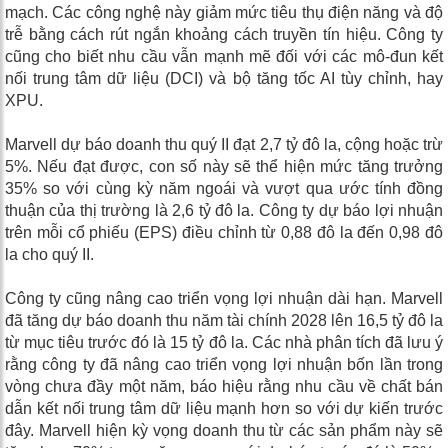
mạch. Các công nghệ này giảm mức tiêu thụ điện năng và độ
trễ bằng cách rút ngắn khoảng cách truyền tín hiệu. Công ty
cũng cho biết nhu cầu vẫn mạnh mẽ đối với các mô-đun kết
nối trung tâm dữ liệu (DCI) và bộ tăng tốc AI tùy chỉnh, hay
XPU.
Marvell dự báo doanh thu quý II đạt 2,7 tỷ đô la, cộng hoặc trừ
5%. Nếu đạt được, con số này sẽ thể hiện mức tăng trưởng
35% so với cùng kỳ năm ngoái và vượt qua ước tính đồng
thuận của thị trường là 2,6 tỷ đô la. Công ty dự báo lợi nhuận
trên mỗi cổ phiếu (EPS) điều chỉnh từ 0,88 đô la đến 0,98 đô
la cho quý II.
Công ty cũng nâng cao triển vọng lợi nhuận dài hạn. Marvell
đã tăng dự báo doanh thu năm tài chính 2028 lên 16,5 tỷ đô la
từ mục tiêu trước đó là 15 tỷ đô la. Các nhà phân tích đã lưu ý
rằng công ty đã nâng cao triển vọng lợi nhuận bốn lần trong
vòng chưa đầy một năm, báo hiệu rằng nhu cầu về chất bán
dẫn kết nối trung tâm dữ liệu mạnh hơn so với dự kiến ​​trước
đây. Marvell hiện kỳ ​​vọng doanh thu từ các sản phẩm này sẽ