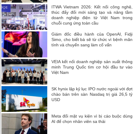
ITWA Vietnam 2026: Kết nối công nghệ,
thúc đẩy đổi mới sáng tạo và nâng tầm
doanh nghiệp điện tử Việt Nam trong
chuỗi cung ứng toàn cầu
Giám đốc điều hành của OpenAI, Fidji
Simo, cho biết bà sẽ từ chức vì bệnh mãn
tính và chuyển sang làm cố vấn
VEIA kết nối doanh nghiệp sản xuất thông
minh Trung Quốc tìm cơ hội đầu tư vào
Việt Nam
SK hynix lập kỷ lục IPO nước ngoài với đợt
chào bán trên sàn Nasdaq trị giá 26,5 tỷ
USD
Meta đối mặt vụ kiện vì bị cáo buộc dùng
AI để chọn nhân viên sa thải