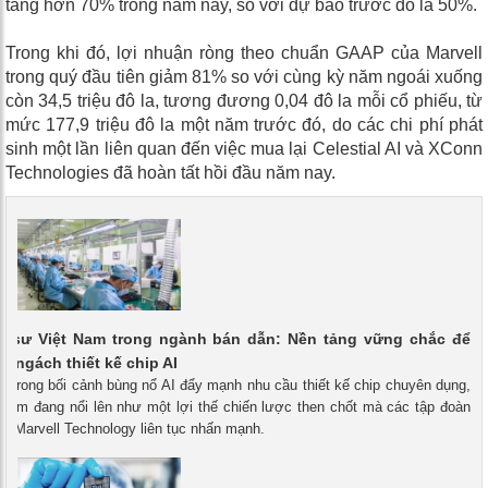
tăng hơn 70% trong năm nay, so với dự báo trước đó là 50%.
Trong khi đó, lợi nhuận ròng theo chuẩn GAAP của Marvell
trong quý đầu tiên giảm 81% so với cùng kỳ năm ngoái xuống
còn 34,5 triệu đô la, tương đương 0,04 đô la mỗi cổ phiếu, từ
mức 177,9 triệu đô la một năm trước đó, do các chi phí phát
sinh một lần liên quan đến việc mua lại Celestial AI và XConn
Technologies đã hoàn tất hồi đầu năm nay.
kỹ sư Việt Nam trong ngành bán dẫn: Nền tảng vững chắc để
c ngách thiết kế chip AI
- Trong bối cảnh bùng nổ AI đẩy mạnh nhu cầu thiết kế chip chuyên dụng,
 Nam đang nổi lên như một lợi thế chiến lược then chốt mà các tập đoàn
ư Marvell Technology liên tục nhấn mạnh.