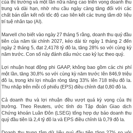
của thị trường và một lần nữa nâng cao triển vọng doanh thu
trung và dài hạn, nhờ nhu cầu ngày càng tăng đối với các
chất bán dẫn kết nối tốc độ cao liên kết các trung tâm dữ liệu
trí tuệ nhân tạo (AI).
Marvell cho biết vào ngày 27 tháng 5 rằng, doanh thu quý đầu
tiên của năm tài chính 2027, kéo dài từ ngày 1 tháng 2 đến
ngày 2 tháng 5, đạt 2,4178 tỷ đô la, tăng 28% so với cùng kỳ
năm trước. Con số này đánh dấu mức cao kỷ lục theo quý.
Lợi nhuận hoạt động phi GAAP, không bao gồm các chi phí
một lần, tăng 30,8% so với cùng kỳ năm trước lên 846,9 triệu
đô la, trong khi lợi nhuận ròng tăng 33% lên 718 triệu đô la.
Thu nhập trên mỗi cổ phiếu (EPS) điều chỉnh đạt 0,80 đô la.
Cả doanh thu và lợi nhuận đều vượt quá kỳ vọng của thị
trường. Theo Reuters, ước tính do Tập đoàn Giao dịch
Chứng khoán Luân Đôn (LSEG) tổng hợp dự báo doanh thu
quý đầu tiên là 2,4 tỷ đô la và EPS điều chỉnh là 0,79 đô la.
Doanh thu trung tâm dữ liệu quý đầu tiên tăng 27% so với