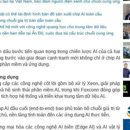
 tạo tại Việt Nam, bảo đảm nguồn điện xanh cho chuỗi cung ứng
ặt có thể tái định hình bản đồ sản xuất chip AI toàn cầu
ng chuỗi giá trị bán dẫn toàn cầu
hế hệ mới với công nghệ quang học cho trung tâm dữ liệu
ệu nền bán dẫn tại Ấn Độ, cuộc đua tái cấu trúc chuỗi cung ứng
dấu bước tiến quan trọng trong chiến lược AI của cả hai
ng bước vào giai đoạn cạnh tranh mới không chỉ ở chip AI
g, phần mềm và ứng dụng.
 ứng dụng
g cấp các công nghệ cốt lõi gồm bộ xử lý Xeon, giải pháp
 và hệ sinh thái phần mềm AI, trong khi Foxconn đóng góp
ích hợp hệ thống và triển khai trung tâm dữ liệu AI.
p AI đầu cuối (end-to-end) bao phủ toàn bộ chuỗi giá trị từ
chủ, nền tảng tính toán đến các ứng dụng AI thực tiễn.
ng mại hóa các công nghệ AI biên (Edge AI) và AI vật lý