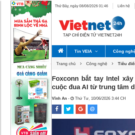
Thứ Bảy, ngày 08/08/2026 01:46
Liên hệ
Tin VEIA
Công ngh
Trang chủ
Công nghệ
Tiêu đi
Foxconn bắt tay Intel xâ
cuộc đua AI từ trung tâm d
Vĩnh An
-
Thứ Tư, 10/06/2026 3:44 CH