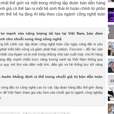
n nhất thế giới và một trong những tập đoàn bán dẫn hàng
nh giá có thể tạo ra một hệ sinh thái AI hoàn chỉnh từ phần
h thế hệ hạ tầng AI tiếp theo của ngành công nghệ toàn
tư mạnh vào năng lượng tái tạo tại Việt Nam, bảo đảm
anh cho chuỗi cung ứng công nghệ
ong bối cảnh các tập đoàn công nghệ toàn cầu ngày càng đặt ra yêu
phát triển bền vững và giảm phát thải carbon, Foxconn – đối tác sản
n nhất của Apple và là một trong những nhà sản xuất máy chủ AI hàng
đang đẩy mạnh chiến lược năng lượng xanh tại Việt Nam thông qua
ư quy mô lớn vào điện mặt trời, điện gió và hệ thống lưu trữ năng
 bước khẳng định vị thế trong chuỗi giá trị bán dẫn toàn
C
n sóng đầu tư công nghệ cao từ các tập đoàn hàng đầu thế giới đang
i để Việt Nam tham gia sâu hơn vào chuỗi giá trị ngành công nghiệp
u.