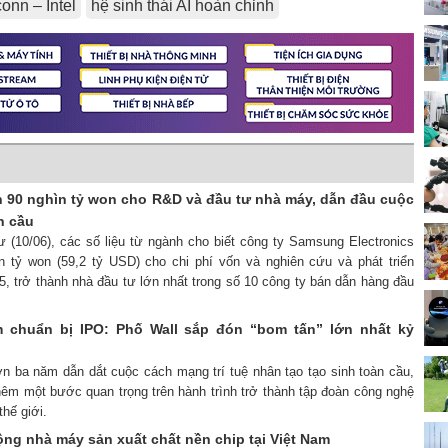
onn – Intel
hệ sinh thái AI hoàn chỉnh
 90 nghìn tỷ won cho R&D và đầu tư nhà máy, dẫn đầu cuộc
n cầu
ư (10/06), các số liệu từ ngành cho biết công ty Samsung Electronics
n tỷ won (59,2 tỷ USD) cho chi phí vốn và nghiên cứu và phát triển
, trở thành nhà đầu tư lớn nhất trong số 10 công ty bán dẫn hàng đầu
 chuẩn bị IPO: Phố Wall sắp đón “bom tấn” lớn nhất kỷ
ơn ba năm dẫn dắt cuộc cách mạng trí tuệ nhân tạo tạo sinh toàn cầu,
hêm một bước quan trọng trên hành trình trở thành tập đoàn công nghệ
hế giới.
ng nhà máy sản xuất chất nền chip tại Việt Nam