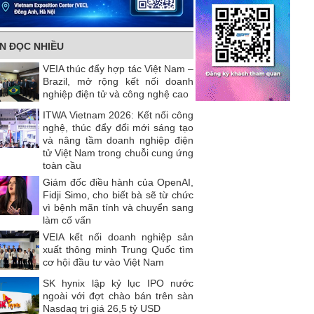
IN ĐỌC NHIỀU
VEIA thúc đẩy hợp tác Việt Nam –
Brazil, mở rộng kết nối doanh
nghiệp điện tử và công nghệ cao
ITWA Vietnam 2026: Kết nối công
nghệ, thúc đẩy đổi mới sáng tạo
và nâng tầm doanh nghiệp điện
tử Việt Nam trong chuỗi cung ứng
toàn cầu
Giám đốc điều hành của OpenAI,
Fidji Simo, cho biết bà sẽ từ chức
vì bệnh mãn tính và chuyển sang
làm cố vấn
VEIA kết nối doanh nghiệp sản
xuất thông minh Trung Quốc tìm
cơ hội đầu tư vào Việt Nam
SK hynix lập kỷ lục IPO nước
ngoài với đợt chào bán trên sàn
Nasdaq trị giá 26,5 tỷ USD