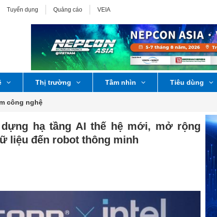
Tuyển dụng
Quảng cáo
VEIA
ệ
Thị trường
Tầm nhìn
Tiêu dùng
ểm công nghệ
y dựng hạ tầng AI thế hệ mới, mở rộng
ữ liệu đến robot thông minh