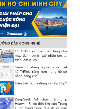
ƯỚNG DẪN CÔNG NGHỆ
LG CNS giới thiệu nền tảng nhà
máy tích hợp trí tuệ nhân tạo tại
triển lãm ở Mỹ
Samsung đang nghiên cứu thiết
kế TriFold rộng hơn trong hồ sơ
bằng sáng chế
Hiểu thể nào là đúng về Start Up?
DeepSeek V4 chạy trên chip
Huawei: Bước tiến lớn của Trung
Quốc trong cuộc đua AI và bán