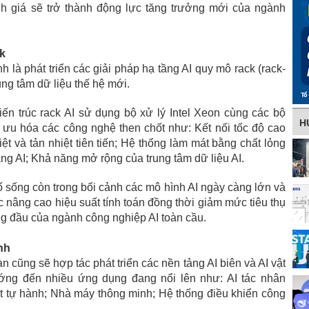
nh giá sẽ trở thành động lực tăng trưởng mới của ngành
ck
h là phát triển các giải pháp hạ tầng AI quy mô rack (rack-
rung tâm dữ liệu thế hệ mới.
iến trúc rack AI sử dụng bộ xử lý Intel Xeon cùng các bộ
H
i ưu hóa các công nghệ then chốt như: Kết nối tốc độ cao
ệt và tản nhiệt tiên tiến; Hệ thống làm mát bằng chất lỏng
ng AI; Khả năng mở rộng của trung tâm dữ liệu AI.
 sống còn trong bối cảnh các mô hình AI ngày càng lớn và
c nâng cao hiệu suất tính toán đồng thời giảm mức tiêu thụ
ng đầu của ngành công nghiệp AI toàn cầu.
nh
n cũng sẽ hợp tác phát triển các nền tảng AI biên và AI vật
ướng đến nhiều ứng dụng đang nổi lên như: AI tác nhân
bot tự hành; Nhà máy thông minh; Hệ thống điều khiển công