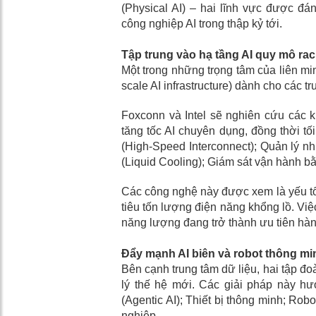
(Physical AI) – hai lĩnh vực được đá
công nghiệp AI trong thập kỷ tới.
Tập trung vào hạ tầng AI quy mô ra
Một trong những trọng tâm của liên min
scale AI infrastructure) dành cho các t
Foxconn và Intel sẽ nghiên cứu các k
tăng tốc AI chuyên dụng, đồng thời tố
(High-Speed Interconnect); Quản lý nhi
(Liquid Cooling); Giám sát vận hành bằ
Các công nghệ này được xem là yếu tố
tiêu tốn lượng điện năng khổng lồ. Việ
năng lượng đang trở thành ưu tiên hà
Đẩy mạnh AI biên và robot thông mi
Bên cạnh trung tâm dữ liệu, hai tập đoà
lý thế hệ mới. Các giải pháp này h
(Agentic AI); Thiết bị thông minh; Ro
nghiệp.