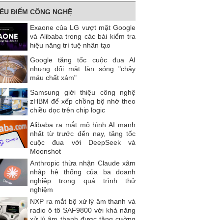
IÊU ĐIỂM CÔNG NGHỆ
Exaone của LG vượt mặt Google
và Alibaba trong các bài kiểm tra
hiệu năng trí tuệ nhân tạo
Google tăng tốc cuộc đua AI
nhưng đối mặt làn sóng "chảy
máu chất xám"
Samsung giới thiệu công nghệ
zHBM để xếp chồng bộ nhớ theo
chiều dọc trên chip logic
Alibaba ra mắt mô hình AI mạnh
nhất từ trước đến nay, tăng tốc
cuộc đua với DeepSeek và
Moonshot
Anthropic thừa nhận Claude xâm
nhập hệ thống của ba doanh
nghiệp trong quá trình thử
nghiệm
NXP ra mắt bộ xử lý âm thanh và
radio ô tô SAF9800 với khả năng
xử lý âm thanh được tăng cường