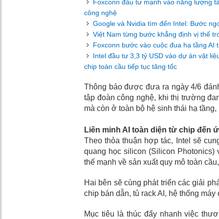
Foxconn đầu tư mạnh vào năng lượng tái
công nghệ
Google và Nvidia tìm đến Intel: Bước ngo
Việt Nam từng bước khẳng định vị thế tro
Foxconn bước vào cuộc đua hạ tầng AI t
Intel đầu tư 3,3 tỷ USD vào dự án vật li
chip toàn cầu tiếp tục tăng tốc
Thông báo được đưa ra ngày 4/6 đánh 
tập đoàn công nghệ, khi thị trường đa
mà còn ở toàn bộ hệ sinh thái hạ tần
Liên minh AI toàn diện từ chip đến
Theo thỏa thuận hợp tác, Intel sẽ cun
quang học silicon (Silicon Photonics)
thế mạnh về sản xuất quy mô toàn cầu, t
Hai bên sẽ cùng phát triển các giải phá
chip bán dẫn, tủ rack AI, hệ thống máy 
Mục tiêu là thúc đẩy nhanh việc thươ