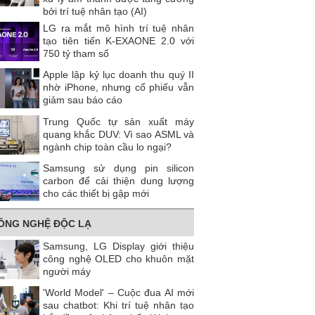
bởi trí tuệ nhân tạo (AI)
LG ra mắt mô hình trí tuệ nhân
tạo tiên tiến K-EXAONE 2.0 với
750 tỷ tham số
Apple lập kỷ lục doanh thu quý II
nhờ iPhone, nhưng cổ phiếu vẫn
giảm sau báo cáo
Trung Quốc tự sản xuất máy
quang khắc DUV: Vì sao ASML và
ngành chip toàn cầu lo ngại?
Samsung sử dụng pin silicon
carbon để cải thiện dung lượng
cho các thiết bị gập mới
ÔNG NGHỆ ĐỘC LẠ
Samsung, LG Display giới thiệu
công nghệ OLED cho khuôn mặt
người máy
'World Model' – Cuộc đua AI mới
sau chatbot: Khi trí tuệ nhân tạo