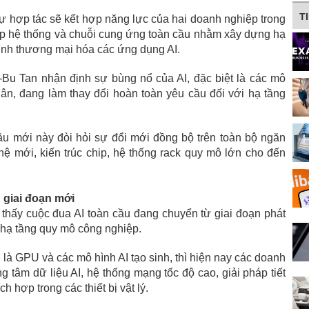
T
ự hợp tác sẽ kết hợp năng lực của hai doanh nghiệp trong
 hợp hệ thống và chuỗi cung ứng toàn cầu nhằm xây dựng hạ
rình thương mại hóa các ứng dụng AI.
p-Bu Tan nhận định sự bùng nổ của AI, đặc biệt là các mô
hân, đang làm thay đổi hoàn toàn yêu cầu đối với hạ tầng
u mới này đòi hỏi sự đổi mới đồng bộ trên toàn bộ ngăn
 hệ mới, kiến trúc chip, hệ thống rack quy mô lớn cho đến
 giai đoạn mới
 thấy cuộc đua AI toàn cầu đang chuyển từ giai đoạn phát
 hạ tầng quy mô công nghiệp.
 là GPU và các mô hình AI tạo sinh, thì hiện nay các doanh
 tâm dữ liệu AI, hệ thống mạng tốc độ cao, giải pháp tiết
h hợp trong các thiết bị vật lý.