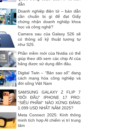
dẫn
Doanh nghiệp điện tử – bán dẫn
cần chuẩn bị gì để đạt Giấy
chứng nhận doanh nghiệp khoa
học và công nghệ?
Camera sau của Galaxy S26 sẽ
có thông số kỹ thuật tương tự
như S25.
Phần mềm mới của Nvidia có thể
giúp theo dõi xem các chip AI của
hãng được sử dụng đến đâu.
Digital Twin – “Bản sao số” đang
cách mạng hóa công nghiệp và
đời sống Việt Nam
SAMSUNG GALAXY Z FLIP 7
“ĐỐI ĐẦU” IPHONE 17 PRO:
“SIÊU PHẨM” NÀO XỨNG ĐÁNG
1.099 USD NHẤT NĂM 2025?
Meta Connect 2025: Kính thông
minh tích hợp AI chiếm vị trí trung
tâm