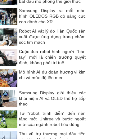
bắt đầu mô phỏng thế giới thực
Samsung Display ra mắt màn
hình OLEDOS RGB độ sáng cực
cao dành cho XR
Robot AI vật lý do Hàn Quốc sản
xuất được ứng dụng trong chăm
sóc tim mạch
Cuộc đua robot hình người: “bàn
tay” mới là chiến trường quyết
định, không phải trí tuệ
Mô hình AI dự đoán hương vị kim
chi và mức độ lên men
Samsung Display giới thiệu các
khái niệm AI và OLED thế hệ tiếp
theo
Từ “robot trình diễn” đến nền
tảng mở: Unitree và bước ngoặt
mới của ngành robot tiêu dùng
Tàu vũ trụ thương mại đầu tiên