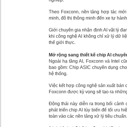
Theo Foxconn, nền tảng hợp tác mới 
minh, đô thị thông minh đến xe tự hành
Giới chuyên gia nhận định AI vật lý đa
khi công nghệ AI không chỉ xử lý dữ liệ
thế giới thực.
Mở rộng sang thiết kế chip AI chuy
Ngoài hạ tầng AI, Foxconn và Intel cũ
bao gồm: Chip ASIC chuyên dụng cho AI
hệ thống.
Việc kết hợp công nghệ sản xuất bán dẫ
Foxconn được kỳ vọng sẽ tạo ra những 
Động thái này diễn ra trong bối cản
phát triển chip AI tùy biến để tối ưu 
toàn vào các nền tảng xử lý tiêu chuẩn