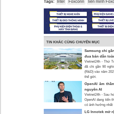
Tags:
Intel
Foxconn
liên minh Foxc
TIN KHÁC CÙNG CHUYÊN MỤC
Samsung chi gần
đua bán dẫn toà
Vietnet24h - Thứ T
đã chi gần 90 nghì
(R&D) vào năm 2025
thế giới.
OpenAI âm thầm
nguyên AI
Vietnet24h - Sau h
OpenAI đang tiến t
có ảnh hưởng nhất t
LG Innotek mở rộ