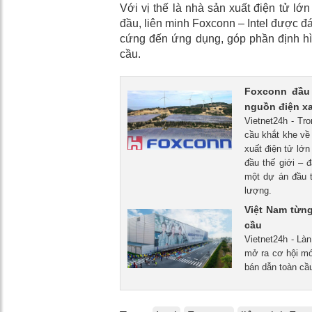
Với vị thế là nhà sản xuất điện tử lớ
đầu, liên minh Foxconn – Intel được đá
cứng đến ứng dụng, góp phần định hìn
cầu.
Foxconn đầu 
nguồn điện x
Vietnet24h - Tr
cầu khắt khe về 
xuất điện tử lớ
đầu thế giới – 
một dự án đầu t
lượng.
Việt Nam từng
cầu
Vietnet24h - Là
mở ra cơ hội mớ
bán dẫn toàn cầ