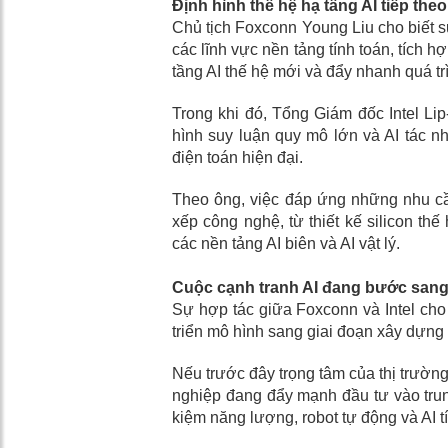
Định hình thế hệ hạ tầng AI tiếp theo
Chủ tịch Foxconn Young Liu cho biết s
các lĩnh vực nền tảng tính toán, tích
tầng AI thế hệ mới và đẩy nhanh quá t
Trong khi đó, Tổng Giám đốc Intel Li
hình suy luận quy mô lớn và AI tác n
điện toán hiện đại.
Theo ông, việc đáp ứng những nhu cầ
xếp công nghệ, từ thiết kế silicon thế
các nền tảng AI biên và AI vật lý.
Cuộc cạnh tranh AI đang bước sang
Sự hợp tác giữa Foxconn và Intel cho
triển mô hình sang giai đoạn xây dựng
Nếu trước đây trọng tâm của thị trường
nghiệp đang đẩy mạnh đầu tư vào trung
kiệm năng lượng, robot tự động và AI tíc