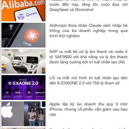
trước đến nay, tăng tốc cuộc đua với
DeepSeek và Moonshot
Anthropic thừa nhận Claude xâm nhập hệ
thống của ba doanh nghiệp trong quá
trình thử nghiệm
NXP ra mắt bộ xử lý âm thanh và radio ô
tô SAF9800 với khả năng xử lý âm thanh
được tăng cường bởi trí tuệ nhân tạo (AI)
LG ra mắt mô hình trí tuệ nhân tạo tiên
tiến K-EXAONE 2.0 với 750 tỷ tham số
Apple lập kỷ lục doanh thu quý II nhờ
iPhone, nhưng cổ phiếu vẫn giảm sau báo
cáo