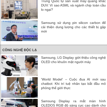
Trung Quốc tự sản xuất máy quang khắc
DUV: Vì sao ASML và ngành chip toàn cầu
lo ngại?
Samsung sử dụng pin silicon carbon để
cải thiện dung lượng cho các thiết bị gập
mới
CÔNG NGHỆ ĐỘC LẠ
Samsung, LG Display giới thiệu công nghệ
OLED cho khuôn mặt người máy
'World Model' – Cuộc đua AI mới sau
chatbot: Khi trí tuệ nhân tạo bắt đầu mô
phỏng thế giới thực
Samsung Display ra mắt màn hình
OLEDOS RGB độ sáng cực cao dành cho