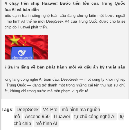
 V4 chạy trên chip Huawei: Bước tiến lớn của Trung Quốc
c đua AI và bán dẫn
 - Cuộc cạnh tranh công nghệ toàn cầu đang chứng kiến một bước ngoặt
 khi mô hình AI thế hệ mới DeepSeek V4 của Trung Quốc được cho là sẽ
ên chip do Huawei phát triển.
: Giữa im lặng về bản phát hành mới và dấu ấn kỹ thuật sâu
- Trong làng công nghệ AI toàn cầu, DeepSeek — một công ty khởi nghiệp
âu, Trung Quốc — đang trở thành một trong những cái tên thu hút sự chú
hất, không chỉ trong nước mà trên phạm vi quốc tế.
Tags:
DeepSeek
V4-Pro
mô hình mã nguồn
mở
Ascend 950
Huawei
tự chủ công nghệ AI
tự
chủ chip
mô hình AI