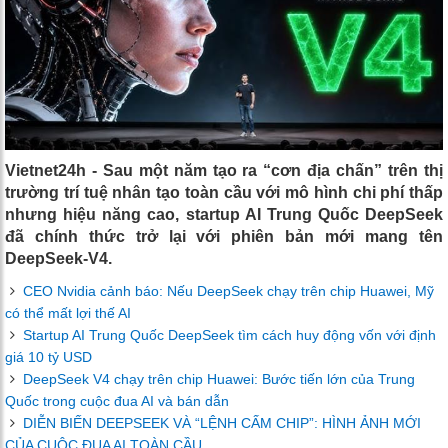
Vietnet24h - Sau một năm tạo ra “cơn địa chấn” trên thị
trường trí tuệ nhân tạo toàn cầu với mô hình chi phí thấp
nhưng hiệu năng cao, startup AI Trung Quốc DeepSeek
đã chính thức trở lại với phiên bản mới mang tên
DeepSeek-V4.
CEO Nvidia cảnh báo: Nếu DeepSeek chạy trên chip Huawei, Mỹ
có thể mất lợi thế AI
Startup AI Trung Quốc DeepSeek tìm cách huy động vốn với định
giá 10 tỷ USD
DeepSeek V4 chạy trên chip Huawei: Bước tiến lớn của Trung
Quốc trong cuộc đua AI và bán dẫn
DIỄN BIẾN DEEPSEEK VÀ “LỆNH CẤM CHIP”: HÌNH ẢNH MỚI
CỦA CUỘC ĐUA AI TOÀN CẦU