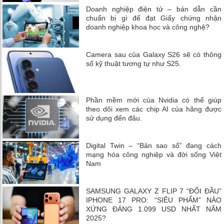
Doanh nghiệp điện tử – bán dẫn cần
chuẩn bị gì để đạt Giấy chứng nhận
doanh nghiệp khoa học và công nghệ?
Camera sau của Galaxy S26 sẽ có thông
số kỹ thuật tương tự như S25.
Phần mềm mới của Nvidia có thể giúp
theo dõi xem các chip AI của hãng được
sử dụng đến đâu.
Digital Twin – “Bản sao số” đang cách
mạng hóa công nghiệp và đời sống Việt
Nam
SAMSUNG GALAXY Z FLIP 7 “ĐỐI ĐẦU”
IPHONE 17 PRO: “SIÊU PHẨM” NÀO
XỨNG ĐÁNG 1.099 USD NHẤT NĂM
2025?