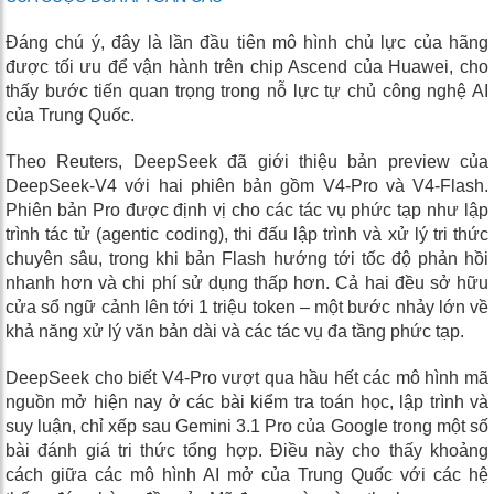
Đáng chú ý, đây là lần đầu tiên mô hình chủ lực của hãng
được tối ưu để vận hành trên chip Ascend của Huawei, cho
thấy bước tiến quan trọng trong nỗ lực tự chủ công nghệ AI
của Trung Quốc.
Theo Reuters, DeepSeek đã giới thiệu bản preview của
DeepSeek-V4 với hai phiên bản gồm V4-Pro và V4-Flash.
Phiên bản Pro được định vị cho các tác vụ phức tạp như lập
trình tác tử (agentic coding), thi đấu lập trình và xử lý tri thức
chuyên sâu, trong khi bản Flash hướng tới tốc độ phản hồi
nhanh hơn và chi phí sử dụng thấp hơn. Cả hai đều sở hữu
cửa sổ ngữ cảnh lên tới 1 triệu token – một bước nhảy lớn về
khả năng xử lý văn bản dài và các tác vụ đa tầng phức tạp.
DeepSeek cho biết V4-Pro vượt qua hầu hết các mô hình mã
nguồn mở hiện nay ở các bài kiểm tra toán học, lập trình và
suy luận, chỉ xếp sau Gemini 3.1 Pro của Google trong một số
bài đánh giá tri thức tổng hợp. Điều này cho thấy khoảng
cách giữa các mô hình AI mở của Trung Quốc với các hệ