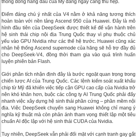
thống đóng hàng đầu của Mỹ đang ngày càng thu hẹp.
Điểm đáng chú ý nhất của V4 nằm ở khả năng tương thích
hoàn toàn với nền tảng Ascend 950 của Huawei. Đây là mô
hình đầu tiên của DeepSeek được thiết kế để vận hành trên
hệ sinh thái chip nội địa Trung Quốc thay vì phụ thuộc chủ
yếu vào GPU Nvidia như các thế hệ trước. Huawei cũng xác
nhận hệ thống Ascend supernode của hãng sẽ hỗ trợ đầy đủ
cho DeepSeek-V4, đồng thời tham gia vào quá trình huấn
luyện phiên bản Flash.
Giới phân tích nhận định đây là bước ngoặt quan trọng trong
chiến lược AI của Trung Quốc. Các lệnh kiểm soát xuất khẩu
chip từ Mỹ đã khiến việc tiếp cận GPU cao cấp của Nvidia trở
nên khó khăn hơn, buộc các công ty AI Trung Quốc phải đẩy
nhanh việc xây dựng hệ sinh thái phần cứng – phần mềm nội
địa. Việc DeepSeek chuyển sang Huawei không chỉ mang ý
nghĩa kỹ thuật mà còn phản ánh tham vọng thiết lập một tiêu
chuẩn AI độc lập với hệ sinh thái CUDA của Nvidia.
Tuy nhiên, DeepSeek vẫn phải đối mặt với cạnh tranh gay gắt