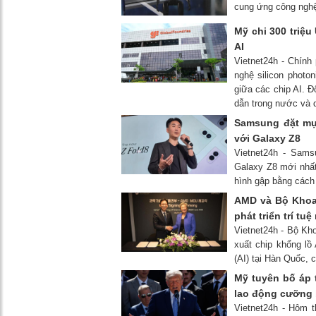
cung ứng công nghệ
Mỹ chi 300 triệu
AI
Vietnet24h - Chính
nghệ silicon photo
giữa các chip AI. Đ
dẫn trong nước và d
Samsung đặt mục
với Galaxy Z8
Vietnet24h - Sams
Galaxy Z8 mới nhất
hình gập bằng cách 
AMD và Bộ Khoa 
phát triển trí tu
Vietnet24h - Bộ Kh
xuất chip khổng lồ
(AI) tại Hàn Quốc, 
Mỹ tuyên bố áp 
lao động cưỡng
Vietnet24h - Hôm 