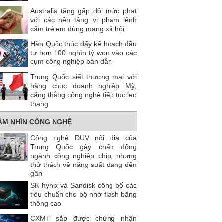
Australia tăng gấp đôi mức phạt
với các nền tảng vi phạm lệnh
cấm trẻ em dùng mạng xã hội
Hàn Quốc thúc đẩy kế hoạch đầu
tư hơn 100 nghìn tỷ won vào các
cụm công nghiệp bán dẫn
Trung Quốc siết thương mại với
hàng chục doanh nghiệp Mỹ,
căng thẳng công nghệ tiếp tục leo
thang
ẦM NHÌN CÔNG NGHỆ
Công nghệ DUV nội địa của
Trung Quốc gây chấn động
ngành công nghiệp chip, nhưng
thử thách về năng suất đang đến
gần
SK hynix và Sandisk công bố các
tiêu chuẩn cho bộ nhớ flash băng
thông cao
CXMT sắp được chứng nhận