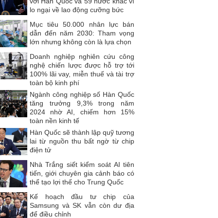
với Hàn Quốc và 59 nước khác vì
lo ngại về lao động cưỡng bức
Mục tiêu 50.000 nhân lực bán
dẫn đến năm 2030: Tham vọng
lớn nhưng không còn là lựa chọn
Doanh nghiệp nghiên cứu công
nghệ chiến lược được hỗ trợ tới
100% lãi vay, miễn thuế và tài trợ
toàn bộ kinh phí
Ngành công nghiệp số Hàn Quốc
tăng trưởng 9,3% trong năm
2024 nhờ AI, chiếm hơn 15%
toàn nền kinh tế
Hàn Quốc sẽ thành lập quỹ tương
lai từ nguồn thu bất ngờ từ chip
điện tử
Nhà Trắng siết kiểm soát AI tiên
tiến, giới chuyên gia cảnh báo có
thể tạo lợi thế cho Trung Quốc
Kế hoạch đầu tư chip của
Samsung và SK vẫn còn dư địa
để điều chỉnh