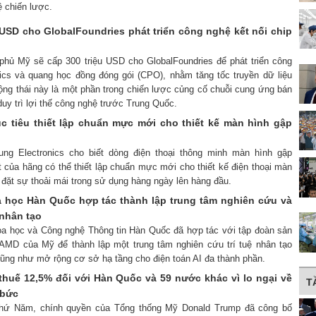
 chiến lược.
 USD cho GlobalFoundries phát triển công nghệ kết nối chip
 phủ Mỹ sẽ cấp 300 triệu USD cho GlobalFoundries để phát triển công
nics và quang học đồng đóng gói (CPO), nhằm tăng tốc truyền dữ liệu
ộng thái này là một phần trong chiến lược củng cố chuỗi cung ứng bán
uy trì lợi thế công nghệ trước Trung Quốc.
 tiêu thiết lập chuẩn mực mới cho thiết kế màn hình gập
ung Electronics cho biết dòng điện thoại thông minh màn hình gập
 của hãng có thể thiết lập chuẩn mực mới cho thiết kế điện thoại màn
đặt sự thoải mái trong sử dụng hàng ngày lên hàng đầu.
học Hàn Quốc hợp tác thành lập trung tâm nghiên cứu và
ệ nhân tạo
oa học và Công nghệ Thông tin Hàn Quốc đã hợp tác với tập đoàn sản
 AMD của Mỹ để thành lập một trung tâm nghiên cứu trí tuệ nhân tạo
cũng như mở rộng cơ sở hạ tầng cho điện toán AI đa thành phần.
thuế 12,5% đối với Hàn Quốc và 59 nước khác vì lo ngại về
T
 bức
thứ Năm, chính quyền của Tổng thống Mỹ Donald Trump đã công bố