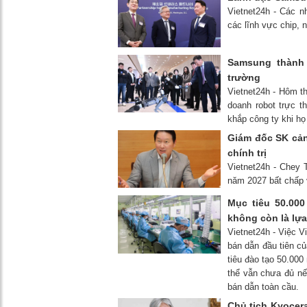
Vietnet24h - Các n
các lĩnh vực chip,
Samsung thành 
trường
Vietnet24h - Hôm t
doanh robot trực t
khắp công ty khi họ
Giám đốc SK cản
chính trị
Vietnet24h - Chey
năm 2027 bất chấp 
Mục tiêu 50.00
không còn là lự
Vietnet24h - Việc V
bán dẫn đầu tiên củ
tiêu đào tạo 50.000
thể vẫn chưa đủ nế
bán dẫn toàn cầu.
Chủ tịch Kyocera