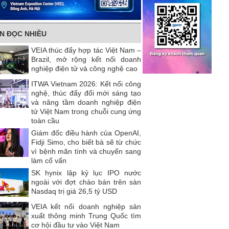
IN ĐỌC NHIỀU
VEIA thúc đẩy hợp tác Việt Nam –
Brazil, mở rộng kết nối doanh
nghiệp điện tử và công nghệ cao
ITWA Vietnam 2026: Kết nối công
nghệ, thúc đẩy đổi mới sáng tạo
và nâng tầm doanh nghiệp điện
tử Việt Nam trong chuỗi cung ứng
toàn cầu
Giám đốc điều hành của OpenAI,
Fidji Simo, cho biết bà sẽ từ chức
vì bệnh mãn tính và chuyển sang
làm cố vấn
SK hynix lập kỷ lục IPO nước
ngoài với đợt chào bán trên sàn
Nasdaq trị giá 26,5 tỷ USD
VEIA kết nối doanh nghiệp sản
xuất thông minh Trung Quốc tìm
cơ hội đầu tư vào Việt Nam