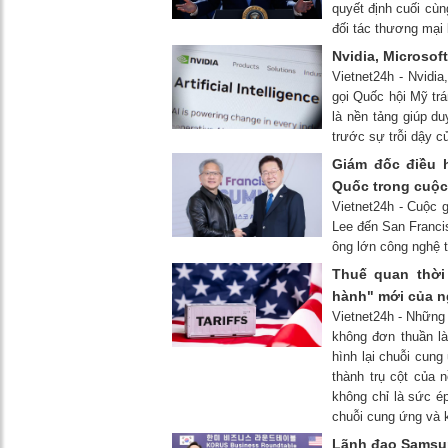
quyết định cuối cùn
đối tác thương mại
Nvidia, Microsof
Vietnet24h - Nvidi
gọi Quốc hội Mỹ tr
là nền tảng giúp du
trước sự trỗi dậy c
Giám đốc điều 
Quốc trong cuộc
Vietnet24h - Cuộc g
Lee đến San Francis
ông lớn công nghệ 
Thuế quan thời
hành" mới của n
Vietnet24h - Những
không đơn thuần l
hình lại chuỗi cung
thành trụ cột của 
không chỉ là sức ép
chuỗi cung ứng và 
Lãnh đạo Samsun