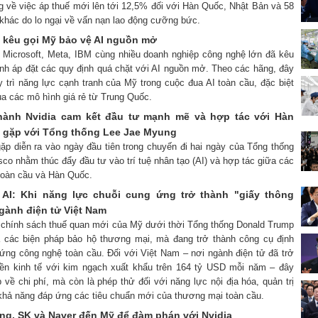
g về việc áp thuế mới lên tới 12,5% đối với Hàn Quốc, Nhật Bản và 58
 khác do lo ngại về vấn nạn lao động cưỡng bức.
t kêu gọi Mỹ bảo vệ AI nguồn mở
a, Microsoft, Meta, IBM cùng nhiều doanh nghiệp công nghệ lớn đã kêu
ánh áp đặt các quy định quá chặt với AI nguồn mở. Theo các hãng, đây
y trì năng lực cạnh tranh của Mỹ trong cuộc đua AI toàn cầu, đặc biệt
ủa các mô hình giá rẻ từ Trung Quốc.
hành Nvidia cam kết đầu tư mạnh mẽ và hợp tác với Hàn
 gặp với Tổng thống Lee Jae Myung
ặp diễn ra vào ngày đầu tiên trong chuyến đi hai ngày của Tổng thống
co nhằm thúc đẩy đầu tư vào trí tuệ nhân tạo (AI) và hợp tác giữa các
toàn cầu và Hàn Quốc.
 AI: Khi năng lực chuỗi cung ứng trở thành "giấy thông
gành điện tử Việt Nam
 chính sách thuế quan mới của Mỹ dưới thời Tổng thống Donald Trump
à các biện pháp bảo hộ thương mại, mà đang trở thành công cụ định
 ứng công nghệ toàn cầu. Đối với Việt Nam – nơi ngành điện tử đã trở
nền kinh tế với kim ngạch xuất khẩu trên 164 tỷ USD mỗi năm – đây
 về chi phí, mà còn là phép thử đối với năng lực nội địa hóa, quản trị
khả năng đáp ứng các tiêu chuẩn mới của thương mại toàn cầu.
g, SK và Naver đến Mỹ để đàm phán với Nvidia