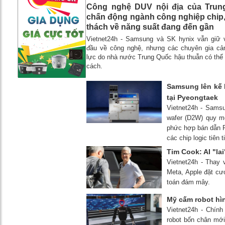
Công nghệ DUV nội địa của Trun
chấn động ngành công nghiệp chip
thách về năng suất đang đến gần
Vietnet24h - Samsung và SK hynix vẫn giữ v
đầu về công nghệ, nhưng các chuyên gia cả
lực do nhà nước Trung Quốc hậu thuẫn có thể
cách.
Samsung lên kế 
tại Pyeongtaek
Vietnet24h - Samsu
wafer (D2W) quy mô
phức hợp bán dẫn P
các chip logic tiên t
Tim Cook: AI "la
Vietnet24h - Thay
Meta, Apple đặt cượ
toán đám mây.
Mỹ cấm robot hì
Vietnet24h - Chín
robot bốn chân mới