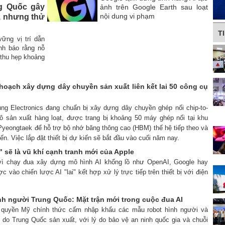
g Quốc gây
ảnh trên Google Earth sau loạt
nội dung vi phạm
, nhưng thử
T
ững vị trí dẫn
nh báo rằng nỗ
 thu hẹp khoảng
hoạch xây dựng dây chuyền sản xuất liên kết lai 50 công cụ
ng Electronics đang chuẩn bị xây dựng dây chuyền ghép nối chip-to-
 sản xuất hàng loạt, được trang bị khoảng 50 máy ghép nối tại khu
yeongtaek để hỗ trợ bộ nhớ băng thông cao (HBM) thế hệ tiếp theo và
iến. Việc lắp đặt thiết bị dự kiến ​​sẽ bắt đầu vào cuối năm nay.
i" sẽ là vũ khí cạnh tranh mới của Apple
 vì chạy đua xây dựng mô hình AI khổng lồ như OpenAI, Google hay
c vào chiến lược AI "lai" kết hợp xử lý trực tiếp trên thiết bị với điện
nh người Trung Quốc: Mặt trận mới trong cuộc đua AI
h quyền Mỹ chính thức cấm nhập khẩu các mẫu robot hình người và
 do Trung Quốc sản xuất, với lý do bảo vệ an ninh quốc gia và chuỗi