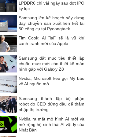
LPDDR6 chỉ vài ngày sau đợt IPO
kỷ lục
Samsung lên kế hoạch xây dựng
dây chuyền sản xuất liên kết lai
50 công cụ tại Pyeongtaek
Tim Cook: AI "lai" sẽ là vũ khí
cạnh tranh mới của Apple
Samsung đặt mục tiêu thiết lập
chuẩn mực mới cho thiết kế màn
hình gập với Galaxy Z8
Nvidia, Microsoft kêu gọi Mỹ bảo
vệ AI nguồn mở
Samsung thành lập bộ phận
robot do CEO đứng đầu để thâm
nhập thị trường
Nvidia ra mắt mô hình AI mới và
mở rộng hệ sinh thái AI vật lý của
Nhật Bản