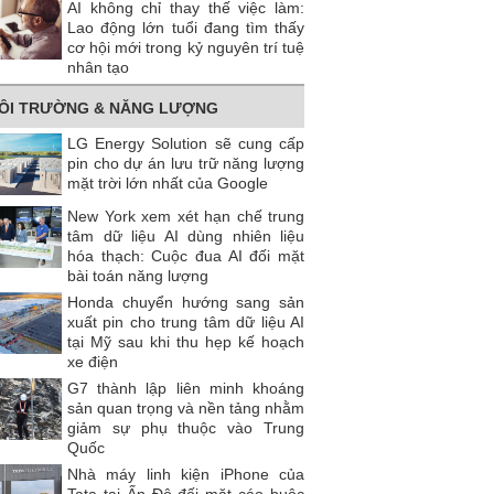
AI không chỉ thay thế việc làm:
Lao động lớn tuổi đang tìm thấy
cơ hội mới trong kỷ nguyên trí tuệ
nhân tạo
ÔI TRƯỜNG & NĂNG LƯỢNG
LG Energy Solution sẽ cung cấp
pin cho dự án lưu trữ năng lượng
mặt trời lớn nhất của Google
New York xem xét hạn chế trung
tâm dữ liệu AI dùng nhiên liệu
hóa thạch: Cuộc đua AI đối mặt
bài toán năng lượng
Honda chuyển hướng sang sản
xuất pin cho trung tâm dữ liệu AI
tại Mỹ sau khi thu hẹp kế hoạch
xe điện
G7 thành lập liên minh khoáng
sản quan trọng và nền tảng nhằm
giảm sự phụ thuộc vào Trung
Quốc
Nhà máy linh kiện iPhone của
Tata tại Ấn Độ đối mặt cáo buộc