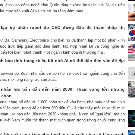
hà lãnh đạo công nghệ Hàn Quốc tăng cường hợp tác với Nvidia trên
 nhà máy sản xuất AI và cơ sở hạ tầng đám mây.
lập bộ phận robot do CEO đứng đầu để thâm nhập thị
hứ Ba, Samsung Electronics cho biết họ đã thành lập một bộ phận kinh
huộc trực tiếp giám đốc điều hành, tập hợp nhân tài và công nghệ từ
 tiến tới biến robot thành một ngành kinh doanh thương mại.
h báo tình trạng thiếu bộ nhớ AI có thể dẫn đến vấn đề địa
 Tae-won dự đoán nhu cầu về bộ nhớ sẽ vượt xa nguồn cung cho đến
T
việc mở rộng năng lực sản xuất.
0 nhân lực bán dẫn đến năm 2030: Tham vọng lớn nhưng
a chọn
iettel công bố cần tới 1.000 nhân sự để vận hành nhà máy chế tạo chip
a Việt Nam, trong đó có hơn 300 tiến sĩ, đã cho thấy một thực tế: mục
 nhân lực bán dẫn đến năm 2030 không phải là con số "quá lớn", mà có
u Việt Nam muốn trở thành mắt xích quan trọng trong chuỗi cung ứng
: Nhu cầu linh kiện cho thiết bị sản xuất chip sẽ tăng mạnh