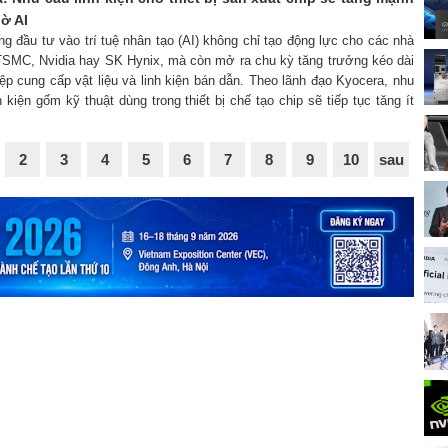
ờ AI
ng đầu tư vào trí tuệ nhân tạo (AI) không chỉ tạo động lực cho các nhà
TSMC, Nvidia hay SK Hynix, mà còn mở ra chu kỳ tăng trưởng kéo dài
p cung cấp vật liệu và linh kiện bán dẫn. Theo lãnh đạo Kyocera, nhu
h kiện gốm kỹ thuật dùng trong thiết bị chế tạo chip sẽ tiếp tục tăng ít
2
3
4
5
6
7
8
9
10
sau