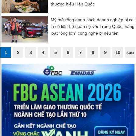
thương hiệu Hàn Quốc
Mỹ mở rộng danh sách doanh nghiệp bị coi
là có liên hệ quân sự với Trung Quốc, hàng
loạt “ông lớn” công nghệ bị nêu tên
1
2
3
4
5
6
7
8
9
10
sau