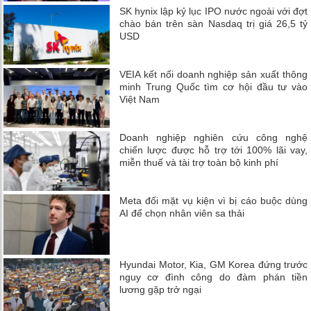
SK hynix lập kỷ lục IPO nước ngoài với đợt
chào bán trên sàn Nasdaq trị giá 26,5 tỷ
USD
VEIA kết nối doanh nghiệp sản xuất thông
minh Trung Quốc tìm cơ hội đầu tư vào
Việt Nam
Doanh nghiệp nghiên cứu công nghệ
chiến lược được hỗ trợ tới 100% lãi vay,
miễn thuế và tài trợ toàn bộ kinh phí
Meta đối mặt vụ kiện vì bị cáo buộc dùng
AI để chọn nhân viên sa thải
Hyundai Motor, Kia, GM Korea đứng trước
nguy cơ đình công do đàm phán tiền
lương gặp trở ngại