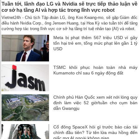
Tuần tới, lãnh đạo LG và Nvidia sẽ trực tiếp thảo luận về
cơ sở hạ tầng AI và hợp tác trong lĩnh vực robot
Vietnet24h - Chủ tịch Tập đoàn LG, ông Koo Kwang-mo, sẽ gặp Giám đốc
điều hành Nvidia Corp., ông Jensen Huang, tại Hoa Kỳ vào tuần tới để tăng
cường hợp tác trong lĩnh vực cơ sở hạ tầng trí tuệ nhân tạo (AI) và robot.
Meta bị phạt thêm 567 triệu USD vì gây
tổn hại trẻ em, tổng mức phạt lên gần 1 tỷ
USD
TSMC khôi phục hoàn toàn nhà máy
Kumamoto chỉ sau 6 ngày động đất
Chính phủ Hàn Quốc xem xét nới lỏng quy
định làm việc 52 giờ/tuần cho cụm bán
dẫn Gwangju
Cổ đông SpaceX hỏi gì trước báo cáo tài
chính đầu tiên? Từ tên lửa màu hồng đến
giấc mơ AI ngoài không gian