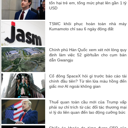
tổn hại trẻ em, tổng mức phạt lên gần 1 tỷ
USD
TSMC khôi phục hoàn toàn nhà máy
Kumamoto chỉ sau 6 ngày động đất
Chính phủ Hàn Quốc xem xét nới lỏng quy
định làm việc 52 giờ/tuần cho cụm bán
dẫn Gwangju
Cổ đông SpaceX hỏi gì trước báo cáo tài
chính đầu tiên? Từ tên lửa màu hồng đến
giấc mơ AI ngoài không gian
Thuế quan toàn cầu mới của Trump vấp
phải sự chỉ trích từ các đối tác thương mại
vì lý do liên quan đến lao động cưỡng bức
Chiếc áo khoác da từng được CEO của