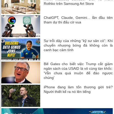
Rothko trên Samsung Art Store
ChatGPT, Claude, Gemini... lần đầu tiên
tham dự thi đấu cờ vua
Sự trỗi dậy của những “kỹ sư sân cỏ”: Khi
chuyển nhượng bóng đá không còn là
canh bạc cảm tính
Bill Gates cho biết việc Trump cắt giảm
ngân sách của USAID là vô cùng tàn khốc:
'Vẫn chưa quá muộn để đảo ngược
chúng'
iPhone đang làm tổn thương giới trẻ?
Người thiết kế ra nó lên tiếng