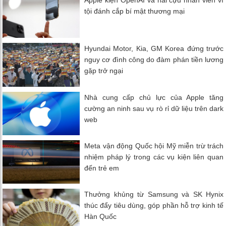
Apple kiện OpenAI và hai cựu nhân viên vì
tội đánh cắp bí mật thương mại
Hyundai Motor, Kia, GM Korea đứng trước
nguy cơ đình công do đàm phán tiền lương
gặp trở ngại
Nhà cung cấp chủ lực của Apple tăng
cường an ninh sau vụ rò rỉ dữ liệu trên dark
web
Meta vận động Quốc hội Mỹ miễn trừ trách
nhiệm pháp lý trong các vụ kiện liên quan
đến trẻ em
Thưởng khủng từ Samsung và SK Hynix
thúc đẩy tiêu dùng, góp phần hỗ trợ kinh tế
Hàn Quốc