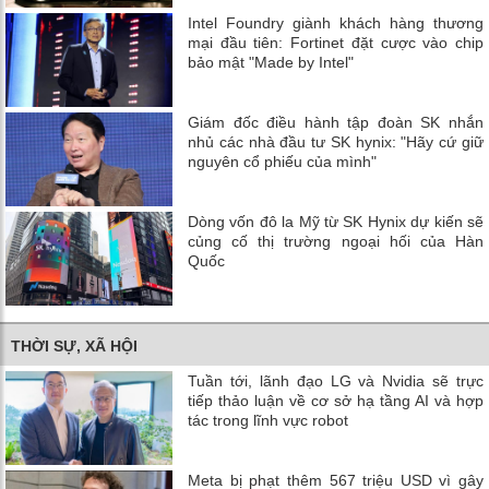
Intel Foundry giành khách hàng thương
mại đầu tiên: Fortinet đặt cược vào chip
bảo mật "Made by Intel"
Giám đốc điều hành tập đoàn SK nhắn
nhủ các nhà đầu tư SK hynix: "Hãy cứ giữ
nguyên cổ phiếu của mình"
Dòng vốn đô la Mỹ từ SK Hynix dự kiến ​​sẽ
củng cố thị trường ngoại hối của Hàn
Quốc
THỜI SỰ, XÃ HỘI
Tuần tới, lãnh đạo LG và Nvidia sẽ trực
tiếp thảo luận về cơ sở hạ tầng AI và hợp
tác trong lĩnh vực robot
Meta bị phạt thêm 567 triệu USD vì gây