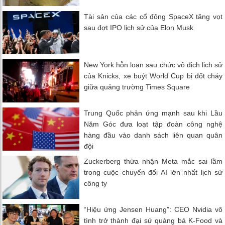
Tài sản của các cổ đông SpaceX tăng vọt
sau đợt IPO lịch sử của Elon Musk
New York hỗn loạn sau chức vô địch lịch sử
của Knicks, xe buýt World Cup bị đốt cháy
giữa quảng trường Times Square
Trung Quốc phản ứng mạnh sau khi Lầu
Năm Góc đưa loạt tập đoàn công nghệ
hàng đầu vào danh sách liên quan quân
đội
Zuckerberg thừa nhận Meta mắc sai lầm
trong cuộc chuyển đổi AI lớn nhất lịch sử
công ty
“Hiệu ứng Jensen Huang”: CEO Nvidia vô
tình trở thành đại sứ quảng bá K-Food và