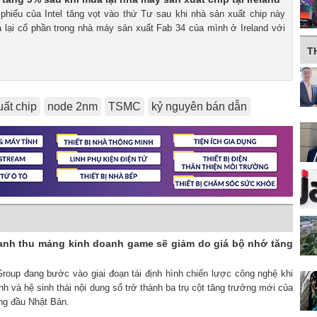
 phiếu của Intel tăng vọt vào thứ Tư sau khi nhà sản xuất chip này
 lại cổ phần trong nhà máy sản xuất Fab 34 của mình ở Ireland với
T
uất chip
node 2nm
TSMC
kỷ nguyên bán dẫn
nh thu mảng kinh doanh game sẽ giảm do giá bộ nhớ tăng
Group đang bước vào giai đoạn tái định hình chiến lược công nghệ khi
nh và hệ sinh thái nội dung số trở thành ba trụ cột tăng trưởng mới của
àng đầu Nhật Bản.