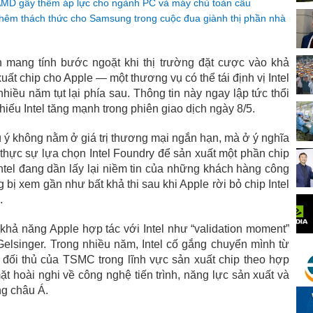
AMD gây thêm áp lực cho ngành PC và máy chủ toàn cầu
 thêm thách thức cho Samsung trong cuộc đua giành thị phần nhà
h mang tính bước ngoặt khi thị trường đặt cược vào khả
t chip cho Apple — một thương vụ có thể tái định vị Intel
iều năm tụt lại phía sau. Thông tin này ngay lập tức thổi
hiếu Intel tăng mạnh trong phiên giao dịch ngày 8/5.
ú ý không nằm ở giá trị thương mại ngắn hạn, mà ở ý nghĩa
thực sự lựa chọn Intel Foundry để sản xuất một phần chip
 Intel đang dần lấy lại niềm tin của những khách hàng công
 bị xem gần như bất khả thi sau khi Apple rời bỏ chip Intel
.
khả năng Apple hợp tác với Intel như “validation moment”
lsinger. Trong nhiều năm, Intel cố gắng chuyển mình từ
đối thủ của TSMC trong lĩnh vực sản xuất chip theo hợp
mặt hoài nghi về công nghệ tiến trình, năng lực sản xuất và
ng châu Á.