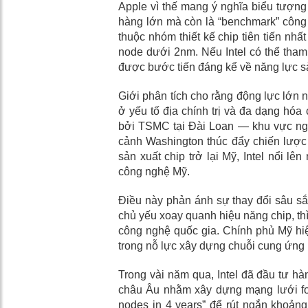
Apple vì thế mang ý nghĩa biểu tượng
hàng lớn mà còn là “benchmark” công 
thuộc nhóm thiết kế chip tiên tiến nhất
node dưới 2nm. Nếu Intel có thể tham
được bước tiến đáng kể về năng lực sản
Giới phân tích cho rằng động lực lớn 
ở yếu tố địa chính trị và đa dạng hó
bởi TSMC tại Đài Loan — khu vực ngà
cảnh Washington thúc đẩy chiến lược
sản xuất chip trở lại Mỹ, Intel nổi l
công nghệ Mỹ.
Điều này phản ánh sự thay đổi sâu sắ
chủ yếu xoay quanh hiệu năng chip, thì
công nghệ quốc gia. Chính phủ Mỹ hiện
trong nỗ lực xây dựng chuỗi cung ứng
Trong vài năm qua, Intel đã đầu tư hà
châu Âu nhằm xây dựng mạng lưới fou
nodes in 4 years” để rút ngắn khoả