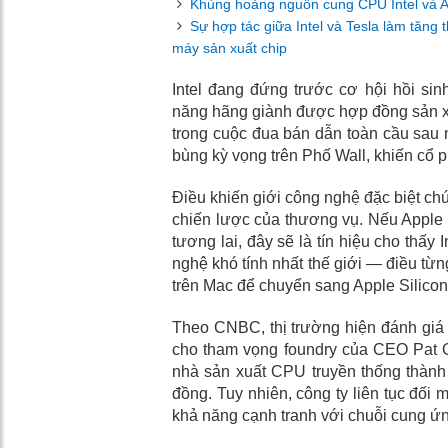
Khủng hoảng nguồn cung CPU Intel và 
Sự hợp tác giữa Intel và Tesla làm tăng
máy sản xuất chip
Intel đang đứng trước cơ hội hồi sin
năng hãng giành được hợp đồng sản xuấ
trong cuộc đua bán dẫn toàn cầu sau nh
bùng kỳ vọng trên Phố Wall, khiến cổ p
Điều khiến giới công nghệ đặc biệt ch
chiến lược của thương vụ. Nếu Apple 
tương lai, đây sẽ là tín hiệu cho thấy
nghệ khó tính nhất thế giới — điều từng
trên Mac để chuyển sang Apple Silicon
Theo CNBC, thị trường hiện đánh giá 
cho tham vọng foundry của CEO Pat Ge
nhà sản xuất CPU truyền thống thành 
đồng. Tuy nhiên, công ty liên tục đối 
khả năng cạnh tranh với chuỗi cung ứ