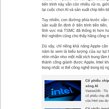
tiến trình này vẫn còn nhiều rủi ro, giớ
lại cuộc chơi AI và sản xuất chip tiên ti
Tuy nhiên, con đường phía trước vẫn 
sản xuất ổn định ở tiến trình tiên ti
lĩnh vực mà TSMC đã thống trị hơn ha
thử nghiệm cũng cho thấy hãng công ng
Dù vậy, chỉ riêng khả năng Apple cân 
năm bị xem là biểu tượng của sự tụt h
nhìn nhận như một mắt xích trung tâm t
thành công giành được Apple, Intel kh
trọng nhất: vị thế công nghệ trong kỷ 
Cổ phiếu chip
sóng AI
Vietnet24h - Thị
cổ phiếu chip đ
của Intel sau d
Cổ phiếu Intel