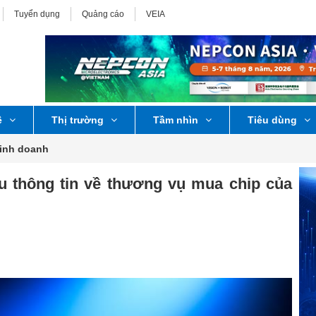
Tuyển dụng
Quảng cáo
VEIA
ệ
Thị trường
Tầm nhìn
Tiêu dùng
Kinh doanh
au thông tin về thương vụ mua chip của