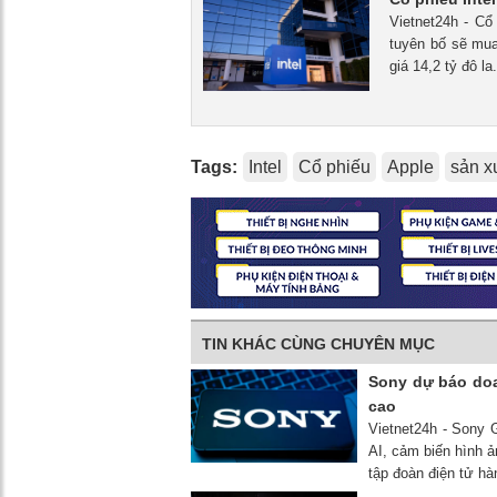
Vietnet24h - Cổ
tuyên bố sẽ mua
giá 14,2 tỷ đô la.
Tags:
Intel
Cổ phiếu
Apple
sản x
TIN KHÁC CÙNG CHUYÊN MỤC
Sony dự báo doa
cao
Vietnet24h - Sony 
AI, cảm biến hình ả
tập đoàn điện tử h