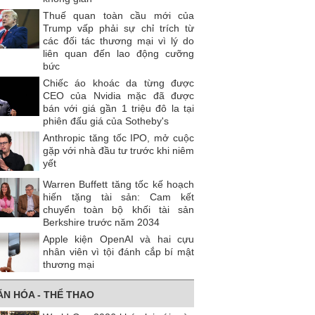
Thuế quan toàn cầu mới của
Trump vấp phải sự chỉ trích từ
các đối tác thương mại vì lý do
liên quan đến lao động cưỡng
bức
Chiếc áo khoác da từng được
CEO của Nvidia mặc đã được
bán với giá gần 1 triệu đô la tại
phiên đấu giá của Sotheby's
Anthropic tăng tốc IPO, mở cuộc
gặp với nhà đầu tư trước khi niêm
yết
Warren Buffett tăng tốc kế hoạch
hiến tặng tài sản: Cam kết
chuyển toàn bộ khối tài sản
Berkshire trước năm 2034
Apple kiện OpenAI và hai cựu
nhân viên vì tội đánh cắp bí mật
thương mại
ĂN HÓA - THỂ THAO