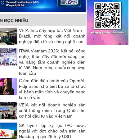
IN ĐỌC NHIỀU
VEIA thúc đẩy hợp tác Việt Nam –
Brazil, mở rộng kết nối doanh
nghiệp điện tử và công nghệ cao
ITWA Vietnam 2026: Kết nối công
nghệ, thúc đẩy đổi mới sáng tạo
và nâng tầm doanh nghiệp điện
tử Việt Nam trong chuỗi cung ứng
toàn cầu
Giám đốc điều hành của OpenAI,
Fidji Simo, cho biết bà sẽ từ chức
vì bệnh mãn tính và chuyển sang
làm cố vấn
VEIA kết nối doanh nghiệp sản
xuất thông minh Trung Quốc tìm
cơ hội đầu tư vào Việt Nam
SK hynix lập kỷ lục IPO nước
ngoài với đợt chào bán trên sàn
Nasdaq trị giá 26,5 tỷ USD