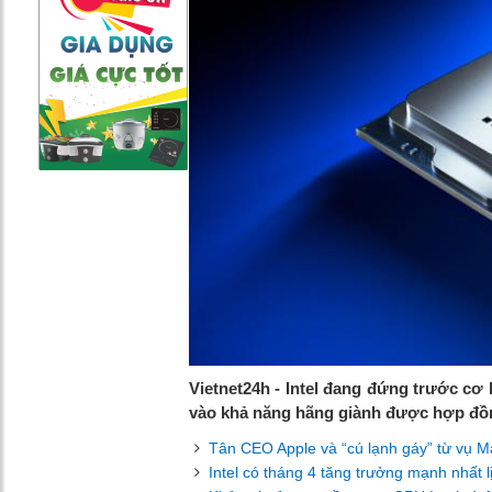
Vietnet24h - Intel đang đứng trước cơ 
vào khả năng hãng giành được hợp đồn
Tân CEO Apple và “cú lạnh gáy” từ vụ Ma
Intel có tháng 4 tăng trưởng mạnh nhất 