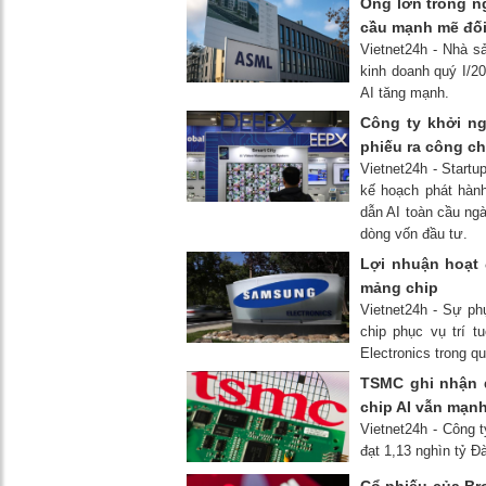
Ông lớn trong 
cầu mạnh mẽ đối 
Vietnet24h - Nhà s
kinh doanh quý I/2
AI tăng mạnh.
Công ty khởi n
phiếu ra công c
Vietnet24h - Start
kế hoạch phát hành
dẫn AI toàn cầu ng
dòng vốn đầu tư.
Lợi nhuận hoạt
mảng chip
Vietnet24h - Sự ph
chip phục vụ trí 
Electronics trong q
TSMC ghi nhận 
chip AI vẫn mạn
Vietnet24h - Công 
đạt 1,13 nghìn tỷ Đ