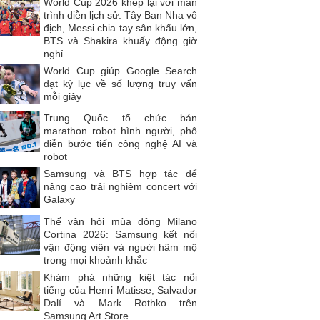
World Cup 2026 khép lại với màn
trình diễn lịch sử: Tây Ban Nha vô
địch, Messi chia tay sân khấu lớn,
BTS và Shakira khuấy động giờ
nghỉ
World Cup giúp Google Search
đạt kỷ lục về số lượng truy vấn
mỗi giây
Trung Quốc tổ chức bán
marathon robot hình người, phô
diễn bước tiến công nghệ AI và
robot
Samsung và BTS hợp tác để
nâng cao trải nghiệm concert với
Galaxy
Thế vận hội mùa đông Milano
Cortina 2026: Samsung kết nối
vận động viên và người hâm mộ
trong mọi khoảnh khắc
Khám phá những kiệt tác nổi
tiếng của Henri Matisse, Salvador
Dalí và Mark Rothko trên
Samsung Art Store