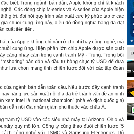
 đặc biệt. Trong ngành bán dẫn, Apple không chỉ là khách
nghệ. Các dòng chip M-series và A-series của Apple hiện
 thế giới, đòi hỏi quy trình sản xuất cực kỳ phức tạp ở các
 gia chuỗi cung ứng này, điều đó đồng nghĩa hãng đã đạt
 xuất tiên tiến.
nhất của Apple không chỉ nằm ở chi phí hay công nghệ, mà
a chuỗi cung ứng. Hiện phần lớn chip Apple được sản xuất
T
y càng nhạy cảm trong cạnh tranh Mỹ - Trung. Trong bối
 “reshoring” bán dẫn và đầu tư hàng chục tỷ USD để đưa
ên như lựa chọn mang tính chiến lược đối với các tập đoàn
c của ngành bán dẫn toàn cầu. Nếu trước đây cạnh tranh
 nay năng lực sản xuất nội địa đã trở thành vấn đề an ninh
 xem Intel là “national champion” (nhà vô địch quốc gia)
 bán dẫn nội địa nhằm giảm phụ thuộc vào châu Á.
ng trăm tỷ USD vào các siêu nhà máy tại Arizona, Ohio và
ndry quy mô lớn. Công ty cũng theo đuổi chiến lược “5
ng cách công nghệ với TSMC và Samsung Electronics. Dù