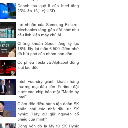
Doanh thu quý II của Intel tăng
25% lên 16,1 tỷ USD
Lợi nhuận của Samsung Electro-
Mechanics tăng gấp đôi nhờ nhu
cầu linh kiện máy chủ AI
Chứng khoán Seoul tăng kỷ lục
18%, lấy lại mốc 6.500 điểm nhờ
đà bứt phá của nhóm bán dẫn
Cổ phiếu Tesla và Alphabet đồng
loạt lao dốc
Intel Foundry giành khách hàng
thương mại đầu tiên: Fortinet đặt
cược vào chip bảo mật "Made by
Intel"
Giám đốc điều hành tập đoàn SK
nhắn nhủ các nhà đầu tư SK
hynix: "Hãy cứ giữ nguyên cổ
phiếu của mình"
Dòng vốn đô la Mỹ từ SK Hynix