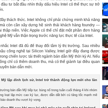
i đầu tư bắt đầu nhìn thấy dấu hiệu Intel có thể thực sự trở
ến.
đầy thách thức. Intel không chỉ phải chứng minh khả năng
ến, mà còn cần xây dựng hệ sinh thái khách hàng foundry —
i thập niên. Việc Apple có thể chỉ đặt một phần đơn hàng
hệ Mỹ vẫn thận trọng trước năng lực thực tế của Intel.
nhắc Intel đã đủ để thay đổi tâm lý thị trường. Sau nhiều
ậu công nghệ tại Silicon Valley, Intel giờ đây đang được
rong chiến lược tái thiết ngành bán dẫn Mỹ thời kỳ AI. Nếu
ông chỉ có thêm doanh thu, mà có thể giành lại điều quan
nguyên bán dẫn mới.
 Mỹ lập đỉnh lịch sử, Intel trở thành động lực mới cho làn
 trường bán dẫn Mỹ tiếp tục bùng nổ trong tuần cuối tháng 4 khi nhóm
ồng loạt lập mức cao kỷ lục, được dẫn dắt bởi cú tăng tốc mạnh mẽ
ự báo doanh thu vượt kỳ vọng.
 tăng 9% sau khi mua lại nhà máy sản xuất chip tại Ireland