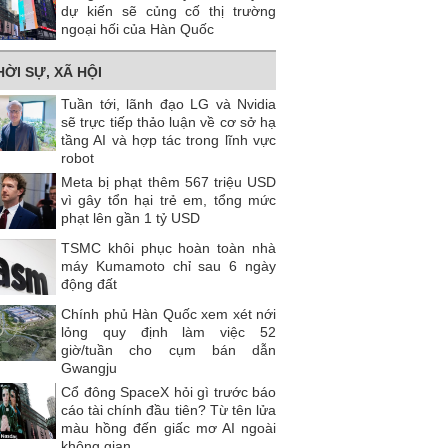
dự kiến ​​sẽ củng cố thị trường
ngoại hối của Hàn Quốc
HỜI SỰ, XÃ HỘI
Tuần tới, lãnh đạo LG và Nvidia
sẽ trực tiếp thảo luận về cơ sở hạ
tầng AI và hợp tác trong lĩnh vực
robot
Meta bị phạt thêm 567 triệu USD
vì gây tổn hại trẻ em, tổng mức
phạt lên gần 1 tỷ USD
TSMC khôi phục hoàn toàn nhà
máy Kumamoto chỉ sau 6 ngày
động đất
Chính phủ Hàn Quốc xem xét nới
lỏng quy định làm việc 52
giờ/tuần cho cụm bán dẫn
Gwangju
Cổ đông SpaceX hỏi gì trước báo
cáo tài chính đầu tiên? Từ tên lửa
màu hồng đến giấc mơ AI ngoài
không gian