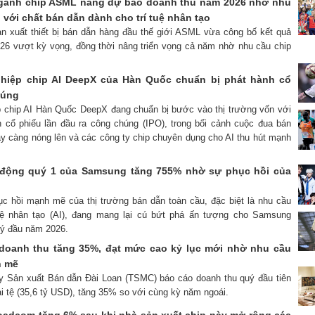
ngành chip ASML nâng dự báo doanh thu năm 2026 nhờ nhu
với chất bán dẫn dành cho trí tuệ nhân tạo
ản xuất thiết bị bán dẫn hàng đầu thế giới ASML vừa công bố kết quả
026 vượt kỳ vọng, đồng thời nâng triển vọng cả năm nhờ nhu cầu chip
ghiệp chip AI DeepX của Hàn Quốc chuẩn bị phát hành cổ
húng
up chip AI Hàn Quốc DeepX đang chuẩn bị bước vào thị trường vốn với
 cổ phiếu lần đầu ra công chúng (IPO), trong bối cảnh cuộc đua bán
ày càng nóng lên và các công ty chip chuyên dụng cho AI thu hút mạnh
 động quý 1 của Samsung tăng 755% nhờ sự phục hồi của
ục hồi mạnh mẽ của thị trường bán dẫn toàn cầu, đặc biệt là nhu cầu
tuệ nhân tạo (AI), đang mang lại cú bứt phá ấn tượng cho Samsung
uý đầu năm 2026.
doanh thu tăng 35%, đạt mức cao kỷ lục mới nhờ nhu cầu
h mẽ
ty Sản xuất Bán dẫn Đài Loan (TSMC) báo cáo doanh thu quý đầu tiên
ài tệ (35,6 tỷ USD), tăng 35% so với cùng kỳ năm ngoái.