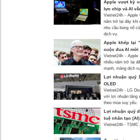
Apple vượt kỳ 
lực chip và AI vẫ
Vietnet24h - Apple
năm trở lại đây khi
nhu cầu bùng nổ c
dịch vụ.
Apple khép lại
cuộc đua AI mới
Vietnet24h - Appl
nhiều năm trở lại đ
mạnh, mảng dịch vụ 
Lợi nhuận quý 1
OLED
Vietnet24h - LG Dis
với lợi nhuận tăng
theo mùa suy yếu.
Lợi nhuận quý đ
tuệ nhân tạo (AI
Vietnet24h - TSMC 