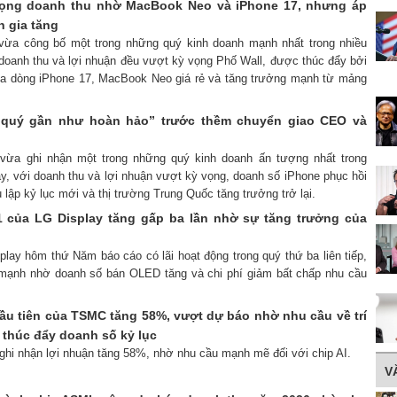
vọng doanh thu nhờ MacBook Neo và iPhone 17, nhưng áp
n gia tăng
 vừa công bố một trong những quý kinh doanh mạnh nhất trong nhiều
 doanh thu và lợi nhuận đều vượt kỳ vọng Phố Wall, được thúc đẩy bởi
ủa dòng iPhone 17, MacBook Neo giá rẻ và tăng trưởng mạnh từ mảng
 “quý gần như hoàn hảo” trước thềm chuyển giao CEO và
e vừa ghi nhận một trong những quý kinh doanh ấn tượng nhất trong
ây, với doanh thu và lợi nhuận vượt kỳ vọng, doanh số iPhone phục hồi
lập kỷ lục mới và thị trường Trung Quốc tăng trưởng trở lại.
 của LG Display tăng gấp ba lần nhờ sự tăng trưởng của
play hôm thứ Năm báo cáo có lãi hoạt động trong quý thứ ba liên tiếp,
 mạnh nhờ doanh số bán OLED tăng và chi phí giảm bất chấp nhu cầu
ầu tiên của TSMC tăng 58%, vượt dự báo nhờ nhu cầu về trí
) thúc đẩy doanh số kỷ lục
ghi nhận lợi nhuận tăng 58%, nhờ nhu cầu mạnh mẽ đối với chip AI.
V