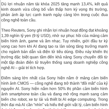
Dù lợi nhuận năm tài khóa 2025 tăng mạnh 13,4%, kết quả
kinh doanh vừa công bố vẫn thấp hơn kỳ vọng thị trường,
phản ánh áp lực cạnh tranh ngày càng lớn trong cuộc đua
công nghệ toàn cầu.
Theo Reuters, Sony ghi nhận lợi nhuận hoạt động đạt khoảng
1,39 nghìn tỷ yen (9 tỷ USD), nhờ sự phục hồi của mảng cảm
biến hình ảnh, game và âm nhạc. Tuy nhiên, giới đầu tư kỳ
vọng cao hơn khi AI đang tạo ra làn sóng tăng trưởng mạnh
cho ngành bán dẫn và điện tử tiêu dùng. Điều này khiến thị
trường đặc biệt quan tâm đến khả năng Sony chuyển đổi từ
một tập đoàn điện tử truyền thống sang doanh nghiệp công
nghệ AI – giải trí tích hợp.
Điểm sáng lớn nhất của Sony hiện nằm ở mảng cảm biến
hình ảnh CMOS — công nghệ đang trở thành “đôi mắt” của kỷ
nguyên AI. Sony hiện nắm hơn 50% thị phần cảm biến hình
ảnh smartphone toàn cầu và đang mở rộng mạnh sang cảm
biến cho robot, xe tự lái và thiết bị AI edge computing. Trong
thời đại mà AI cần “nhìn” và hiểu thế giới vật lý, cảm biến hình