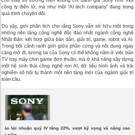
cho thấy thị trường hiện không chỉ đánh giá Sony như một
công ty điện tử, mà như một “AI tech company” đang trong
quá trình chuyển đổi.
Dù vậy, giới phân tích cho rằng Sony vẫn sở hữu một trong
những nền tảng công nghệ độc đáo nhất ngành công nghệ
Nhật Bản: kết hợp giữa bán dẫn, giải trí, game, robot và AI.
Trong bối cảnh ranh giới giữa phần cứng và nội dung ngày
càng mờ đi, tương lai của Sony có thể không nằm ở việc bán
TV hay máy chơi game đơn thuần, mà ở khả năng xây dựng
một hệ sinh thái công nghệ nơi AI, dữ liệu hình ảnh và trải
nghiệm số hội tụ thành một nền tảng mới của ngành giải trí
toàn cầu.
 cáo lợi nhuận quý IV tăng 22%, vượt kỳ vọng và nâng cao
g cả năm