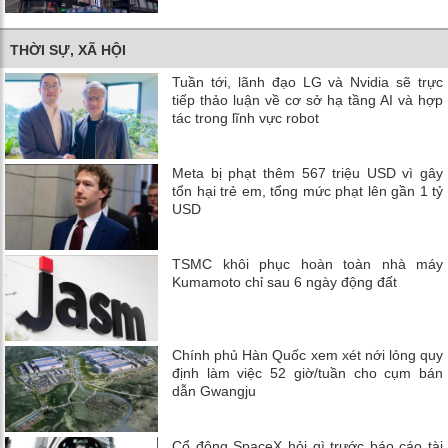
THỜI SỰ, XÃ HỘI
Tuần tới, lãnh đạo LG và Nvidia sẽ trực
tiếp thảo luận về cơ sở hạ tầng AI và hợp
tác trong lĩnh vực robot
Meta bị phạt thêm 567 triệu USD vì gây
tổn hại trẻ em, tổng mức phạt lên gần 1 tỷ
USD
TSMC khôi phục hoàn toàn nhà máy
Kumamoto chỉ sau 6 ngày động đất
Chính phủ Hàn Quốc xem xét nới lỏng quy
định làm việc 52 giờ/tuần cho cụm bán
dẫn Gwangju
Cổ đông SpaceX hỏi gì trước báo cáo tài