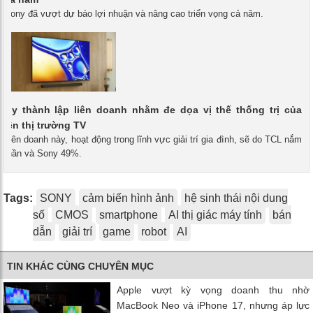
- Sony đã vượt dự báo lợi nhuận và nâng cao triển vọng cả năm.
ony thành lập liên doanh nhằm đe dọa vị thế thống trị của
rên thị trường TV
- Liên doanh này, hoạt động trong lĩnh vực giải trí gia đình, sẽ do TCL nắm
 phần và Sony 49%.
Tags:
SONY
cảm biến hình ảnh
hệ sinh thái nội dung
số
CMOS
smartphone
AI thị giác máy tính
bán
dẫn
giải trí
game
robot
AI
TIN KHÁC CÙNG CHUYÊN MỤC
Apple vượt kỳ vọng doanh thu nhờ
MacBook Neo và iPhone 17, nhưng áp lực