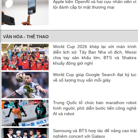
Apple kiện OpenAI và hai cựu nhân viên vì
tội đánh cắp bí mật thương mại
VĂN HÓA - THỂ THAO
World Cup 2026 khép lại với màn trình
diễn lịch sử: Tây Ban Nha vô địch, Messi
chia tay sân khấu lớn, BTS và Shakira
khuấy động giờ nghỉ
World Cup giúp Google Search đạt kỷ lục
về số lượng truy vấn mỗi giây
Trung Quốc tổ chức bán marathon robot
hình người, phô diễn bước tiến công nghệ
AI và robot
Samsung và BTS hợp tác để nâng cao trải
nghiệm concert với Galaxy