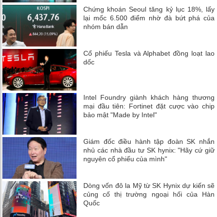
Chứng khoán Seoul tăng kỷ lục 18%, lấy
lại mốc 6.500 điểm nhờ đà bứt phá của
nhóm bán dẫn
Cổ phiếu Tesla và Alphabet đồng loạt lao
dốc
Intel Foundry giành khách hàng thương
mại đầu tiên: Fortinet đặt cược vào chip
bảo mật "Made by Intel"
Giám đốc điều hành tập đoàn SK nhắn
nhủ các nhà đầu tư SK hynix: "Hãy cứ giữ
nguyên cổ phiếu của mình"
Dòng vốn đô la Mỹ từ SK Hynix dự kiến ​​sẽ
củng cố thị trường ngoại hối của Hàn
Quốc