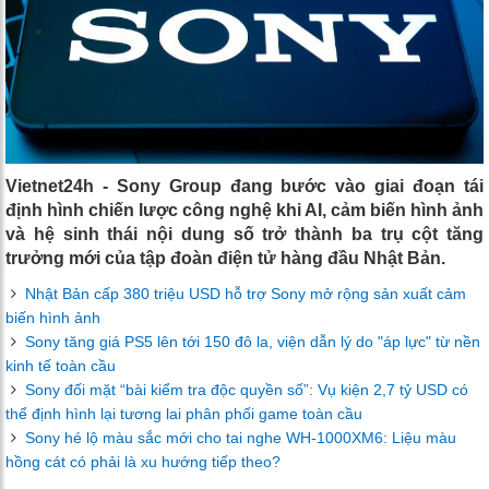
Vietnet24h - Sony Group đang bước vào giai đoạn tái
định hình chiến lược công nghệ khi AI, cảm biến hình ảnh
và hệ sinh thái nội dung số trở thành ba trụ cột tăng
trưởng mới của tập đoàn điện tử hàng đầu Nhật Bản.
Nhật Bản cấp 380 triệu USD hỗ trợ Sony mở rộng sản xuất cảm
biến hình ảnh
Sony tăng giá PS5 lên tới 150 đô la, viện dẫn lý do "áp lực" từ nền
kinh tế toàn cầu
Sony đối mặt “bài kiểm tra độc quyền số”: Vụ kiện 2,7 tỷ USD có
thể định hình lại tương lai phân phối game toàn cầu
Sony hé lộ màu sắc mới cho tai nghe WH-1000XM6: Liệu màu
hồng cát có phải là xu hướng tiếp theo?