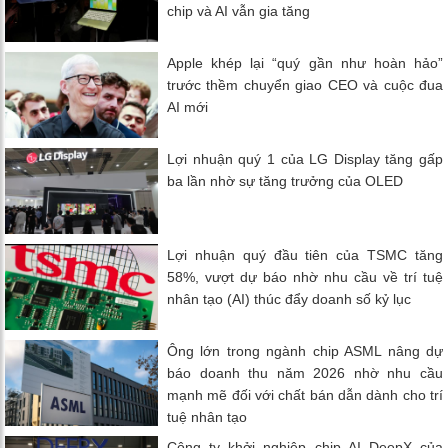
chip và AI vẫn gia tăng
Apple khép lại “quý gần như hoàn hảo”
trước thềm chuyển giao CEO và cuộc đua
AI mới
Lợi nhuận quý 1 của LG Display tăng gấp
ba lần nhờ sự tăng trưởng của OLED
Lợi nhuận quý đầu tiên của TSMC tăng
58%, vượt dự báo nhờ nhu cầu về trí tuệ
nhân tạo (AI) thúc đẩy doanh số kỷ lục
Ông lớn trong ngành chip ASML nâng dự
báo doanh thu năm 2026 nhờ nhu cầu
mạnh mẽ đối với chất bán dẫn dành cho trí
tuệ nhân tạo
Công ty khởi nghiệp chip AI DeepX của