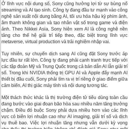
Ở lĩnh vực nội dung số, Sony cũng hưởng lợi từ sự bùng nổ
streaming và AI tạo sinh. Công ty đang đầu tư mạnh vào công
nghệ sản xuất nội dung bằng AI, tối ưu hóa hậu kỳ phim ảnh,
âm thanh không gian và tạo nhân vật số trong game và điện
ảnh. Theo Nikkei Asia, Sony hiện xem AI là công nghệ nền
tảng cho thế hệ giải trí tiếp theo, đặc biệt trong lĩnh vực
metaverse, virtual production và trải nghiệm nhập vai.
Tuy nhiên, sự chuyển dịch sang AI cũng đặt Sony trước áp
lực đầu tư rất lớn. Công ty đang phải cạnh tranh trực tiếp với
các tập đoàn Mỹ và Trung Quốc trong cả bán dẫn AI lẫn giải trí
số. Trong khi NVIDIA thống trị GPU AI và Apple đẩy mạnh AI
thiết bị đầu cuối, Sony phải tìm ra vị trí riêng ở giao điểm giữa
cảm biến, AI thị giác máy tính và nội dung tương tác.
Một thách thức khác là thị trường điện tử tiêu dùng toàn cầu
đang bước vào giai đoạn bão hòa sau nhiều năm tăng trưởng
chậm. Điều đó buộc Sony phải dựa nhiều hơn vào các lĩnh
vực có biên lợi nhuận cao như AI imaging, giải trí số và dịch
vụ thuê bao. Việc lợi nhuận tăng nhưng vẫn dưới kỳ vọng