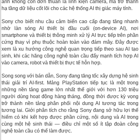
ảnh không còn đơn thuần là linh kiện camera, mà trở thành
hạ tầng dữ liệu cốt lõi cho các hệ thống AI thị giác máy tính.
Sony cho biết nhu cầu cảm biến cao cấp đang tăng nhanh
nhờ làn sóng AI thiết bị đầu cuối (on-device AI), nơi
smartphone và thiết bị thông minh xử lý AI trực tiếp trên phần
cứng thay vì phụ thuộc hoàn toàn vào đám mây. Đây được
xem là xu hướng công nghệ quan trọng tiếp theo sau AI tạo
sinh, khi các hãng công nghệ toàn cầu đẩy mạnh tích hợp AI
vào camera, robot và thiết bị thực tế hỗn hợp.
Song song với bán dẫn, Sony đang tăng tốc xây dựng hệ sinh
thái giải trí AI-first. Mảng PlayStation tiếp tục là một trong
những nền tảng game lớn nhất thế giới với hơn 130 triệu
người dùng hoạt động hàng tháng, đồng thời được kỳ vọng
trở thành nền tảng phân phối nội dung AI tương tác trong
tương lai. Giới phân tích cho rằng Sony đang sở hữu lợi thế
hiếm có khi kết hợp được phần cứng, nội dung và AI trong
cùng một hệ sinh thái — điều chỉ một số ít tập đoàn công
nghệ toàn cầu có thể làm được.