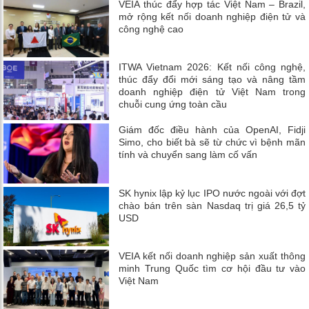
VEIA thúc đẩy hợp tác Việt Nam – Brazil,
mở rộng kết nối doanh nghiệp điện tử và
công nghệ cao
ITWA Vietnam 2026: Kết nối công nghệ,
thúc đẩy đổi mới sáng tạo và nâng tầm
doanh nghiệp điện tử Việt Nam trong
chuỗi cung ứng toàn cầu
Giám đốc điều hành của OpenAI, Fidji
Simo, cho biết bà sẽ từ chức vì bệnh mãn
tính và chuyển sang làm cố vấn
SK hynix lập kỷ lục IPO nước ngoài với đợt
chào bán trên sàn Nasdaq trị giá 26,5 tỷ
USD
VEIA kết nối doanh nghiệp sản xuất thông
minh Trung Quốc tìm cơ hội đầu tư vào
Việt Nam