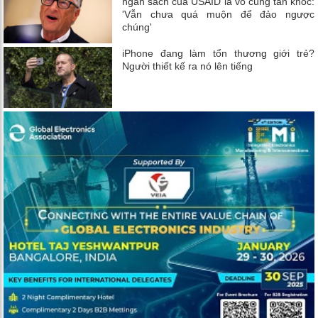
ngân sách của USAID là vô cùng tàn khốc:
'Vẫn chưa quá muộn để đảo ngược
chúng'
iPhone đang làm tổn thương giới trẻ?
Người thiết kế ra nó lên tiếng