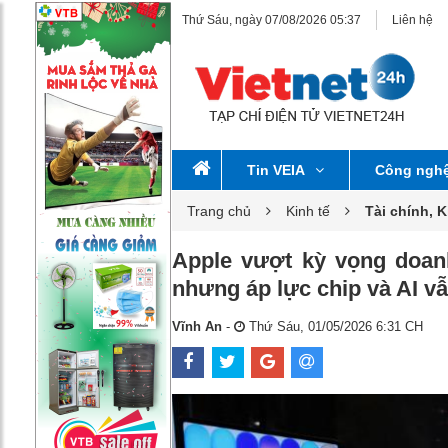
Thứ Sáu, ngày 07/08/2026 05:37
Liên hệ
Tin VEIA
Công ngh
Trang chủ
Kinh tế
Tài chính, 
Apple vượt kỳ vọng doan
nhưng áp lực chip và AI vẫ
Vĩnh An
-
Thứ Sáu, 01/05/2026 6:31 CH