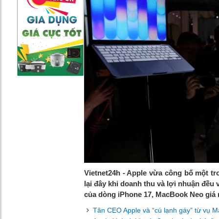
Vietnet24h - Apple vừa công bố một t
lại đây khi doanh thu và lợi nhuận đều
của dòng iPhone 17, MacBook Neo giá 
Tân CEO Apple và “cú lạnh gáy” từ vụ Ma