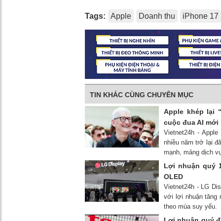
Tags:
Apple
Doanh thu
iPhone 17
TIN KHÁC CÙNG CHUYÊN MỤC
Apple khép lại
cuộc đua AI mới
Vietnet24h - Appl
nhiều năm trở lại đ
mạnh, mảng dịch vụ 
Lợi nhuận quý 1
OLED
Vietnet24h - LG Dis
với lợi nhuận tăng
theo mùa suy yếu.
Lợi nhuận quý đ