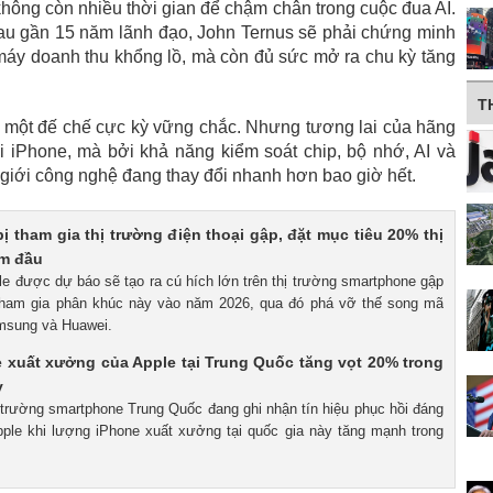
không còn nhiều thời gian để chậm chân trong cuộc đua AI.
au gần 15 năm lãnh đạo, John Ternus sẽ phải chứng minh
 máy doanh thu khổng lồ, mà còn đủ sức mở ra chu kỳ tăng
T
à một đế chế cực kỳ vững chắc. Nhưng tương lai của hãng
 iPhone, mà bởi khả năng kiểm soát chip, bộ nhớ, AI và
 giới công nghệ đang thay đổi nhanh hơn bao giờ hết.
ị tham gia thị trường điện thoại gập, đặt mục tiêu 20% thị
m đầu
le được dự báo sẽ tạo ra cú hích lớn trên thị trường smartphone gập
 tham gia phân khúc này vào năm 2026, qua đó phá vỡ thế song mã
msung và Huawei.
 xuất xưởng của Apple tại Trung Quốc tăng vọt 20% trong
y
ị trường smartphone Trung Quốc đang ghi nhận tín hiệu phục hồi đáng
pple khi lượng iPhone xuất xưởng tại quốc gia này tăng mạnh trong