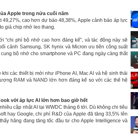
 của Apple trong nửa cuối năm
t 49,27%, cao hơn dự báo 48,38%, Apple cảnh báo áp lực
do giá chip nhớ leo thang.
ới “chi phí bộ nhớ cao hơn đáng kể”, và tác động này sẽ
bối cảnh Samsung, SK hynix và Micron ưu tiên công suất
cung bộ nhớ cho smartphone và PC đang ngày càng thắt
 khi các thiết bị mới như iPhone AI, Mac AI và hệ sinh thái
g lượng RAM và NAND lớn hơn đáng kể so với các thế hệ
ook với áp lực AI lớn hơn bao giờ hết
hiều cập nhật AI tại WWDC tháng 6 tới. Dù không chi tiêu
ft hay Google, chi phí R&D của Apple đã tăng 33,5% lên
thấy hãng đang tăng tốc đầu tư cho Apple Intelligence và