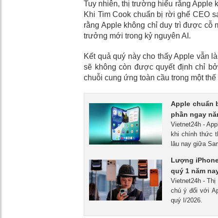
Tuy nhiên, thị trường hiểu rằng Apple 
Khi Tim Cook chuẩn bị rời ghế CEO s
rằng Apple không chỉ duy trì được cỗ
trưởng mới trong kỷ nguyên AI.
Kết quả quý này cho thấy Apple vẫn l
sẽ không còn được quyết định chỉ bởi
chuỗi cung ứng toàn cầu trong một thế
Apple chuẩn b
phần ngay nă
Vietnet24h - App
khi chính thức
lâu nay giữa Sa
Lượng iPhone
quý 1 năm na
Vietnet24h - Th
chú ý đối với A
quý I/2026.