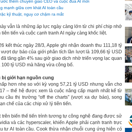
trước thềm chuyển giao CEO và cuộc đua AI mới
ăng mạnh giữa cơn khát AI toàn cầu
trặc kỹ thuật, nguy cơ chậm ra mắt
này vẫn là những áp lực ngày càng lớn từ chi phí chip nhớ
tiên tiến và cuộc cạnh tranh AI ngày càng khốc liệt.
26 kết thúc ngày 28/3, Apple ghi nhận doanh thu 111,18 tỷ
vượt dự báo của giới phân tích lần lượt là 109,66 tỷ USD
đã tăng gần 4% sau giờ giao dịch nhờ triển vọng lạc quan
giá 100 tỷ USD mà hãng vừa công bố.
ù bị giới hạn nguồn cung
thấp hơn nhẹ so với kỳ vọng 57,21 tỷ USD nhưng vẫn cho
 17 – thế hệ được xem là cuộc nâng cấp mạnh nhất kể từ
cầu thị trường “off the charts” (vượt xa dự báo), song
n chế của các chip xử lý tiên tiến.
trên biến thể tiến trình tương tự công nghệ đang được sử
idia và các hyperscaler, khiến Apple phải cạnh tranh trực
ầu tư AI toàn cầu. Cook thừa nhận chuỗi cung ứng hiện có