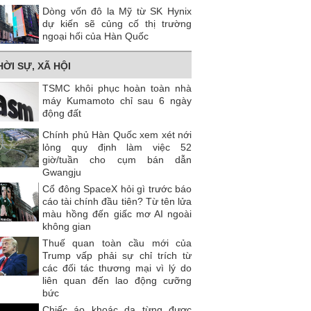
Dòng vốn đô la Mỹ từ SK Hynix
dự kiến ​​sẽ củng cố thị trường
ngoại hối của Hàn Quốc
HỜI SỰ, XÃ HỘI
TSMC khôi phục hoàn toàn nhà
máy Kumamoto chỉ sau 6 ngày
động đất
Chính phủ Hàn Quốc xem xét nới
lỏng quy định làm việc 52
giờ/tuần cho cụm bán dẫn
Gwangju
Cổ đông SpaceX hỏi gì trước báo
cáo tài chính đầu tiên? Từ tên lửa
màu hồng đến giấc mơ AI ngoài
không gian
Thuế quan toàn cầu mới của
Trump vấp phải sự chỉ trích từ
các đối tác thương mại vì lý do
liên quan đến lao động cưỡng
bức
Chiếc áo khoác da từng được