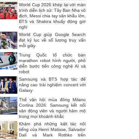
World Cup 2026 khép lại với màn
trình diễn lịch sử: Tây Ban Nha vô
địch, Messi chia tay sân khấu lớn,
BTS và Shakira khuấy động giờ
nghỉ
World Cup giúp Google Search
đạt kỷ lục về số lượng truy vấn
mỗi giây
Trung Quốc tổ chức bán
marathon robot hình người, phô
diễn bước tiến công nghệ AI và
robot
Samsung và BTS hợp tác để
nâng cao trải nghiệm concert với
Galaxy
Thế vận hội mùa đông Milano
Cortina 2026: Samsung kết nối
vận động viên và người hâm mộ
trong mọi khoảnh khắc
Khám phá những kiệt tác nổi
tiếng của Henri Matisse, Salvador
Dalí và Mark Rothko trên