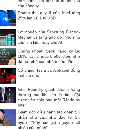
thời nâng cao dự báo doanh thu
của công ty
Doanh thu quý II của Intel tăng
25% lên 16,1 tỷ USD
Lợi nhuận của Samsung Electro-
Mechanics tăng gấp đôi nhờ nhu
cầu linh kiện máy chủ AI
Chứng khoán Seoul tăng kỷ lục
18%, lấy lại mốc 6.500 điểm nhờ
đà bứt phá của nhóm bán dẫn
Cổ phiếu Tesla và Alphabet đồng
loạt lao dốc
Intel Foundry giành khách hàng
thương mại đầu tiên: Fortinet đặt
cược vào chip bảo mật "Made by
Intel"
Giám đốc điều hành tập đoàn SK
nhắn nhủ các nhà đầu tư SK
hynix: "Hãy cứ giữ nguyên cổ
phiếu của mình"