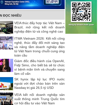
IN ĐỌC NHIỀU
VEIA thúc đẩy hợp tác Việt Nam –
Brazil, mở rộng kết nối doanh
nghiệp điện tử và công nghệ cao
ITWA Vietnam 2026: Kết nối công
nghệ, thúc đẩy đổi mới sáng tạo
và nâng tầm doanh nghiệp điện
tử Việt Nam trong chuỗi cung ứng
toàn cầu
Giám đốc điều hành của OpenAI,
Fidji Simo, cho biết bà sẽ từ chức
vì bệnh mãn tính và chuyển sang
làm cố vấn
SK hynix lập kỷ lục IPO nước
ngoài với đợt chào bán trên sàn
Nasdaq trị giá 26,5 tỷ USD
VEIA kết nối doanh nghiệp sản
xuất thông minh Trung Quốc tìm
cơ hội đầu tư vào Việt Nam