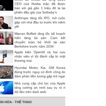
CEO của Nvidia mặc đã được
bán với giá gần 1 triệu đô la tại
phiên đấu giá của Sotheby's
Anthropic tăng tốc IPO, mở cuộc
gặp với nhà đầu tư trước khi niêm
yết
Warren Buffett tăng tốc kế hoạch
hiến tặng tài sản: Cam kết
chuyển toàn bộ khối tài sản
Berkshire trước năm 2034
Apple kiện OpenAI và hai cựu
nhân viên vì tội đánh cắp bí mật
thương mại
Hyundai Motor, Kia, GM Korea
đứng trước nguy cơ đình công do
đàm phán tiền lương gặp trở ngại
Nhà cung cấp chủ lực của Apple
tăng cường an ninh sau vụ rò rỉ
dữ liệu trên dark web
ĂN HÓA - THỂ THAO