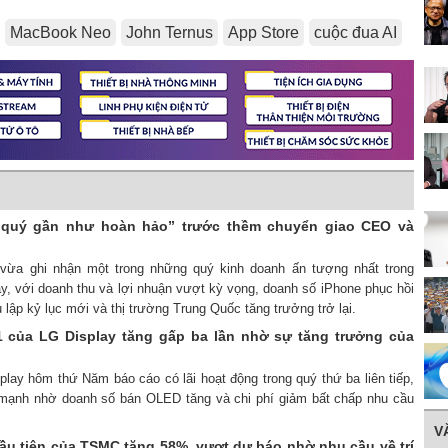
MacBook Neo
John Ternus
App Store
cuộc đua AI
 “quý gần như hoàn hảo” trước thềm chuyển giao CEO và
e vừa ghi nhận một trong những quý kinh doanh ấn tượng nhất trong
ây, với doanh thu và lợi nhuận vượt kỳ vọng, doanh số iPhone phục hồi
lập kỷ lục mới và thị trường Trung Quốc tăng trưởng trở lại.
 của LG Display tăng gấp ba lần nhờ sự tăng trưởng của
play hôm thứ Năm báo cáo có lãi hoạt động trong quý thứ ba liên tiếp,
 mạnh nhờ doanh số bán OLED tăng và chi phí giảm bất chấp nhu cầu
V
ầu tiên của TSMC tăng 58%, vượt dự báo nhờ nhu cầu về trí