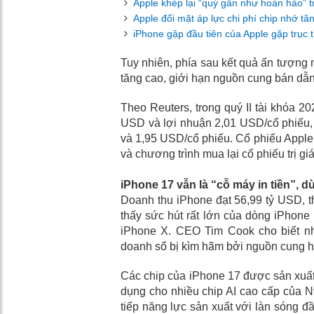
Apple khép lại “quý gần như hoàn hảo” 
Apple đối mặt áp lực chi phí chip nhớ t
iPhone gập đầu tiên của Apple gặp trục 
Tuy nhiên, phía sau kết quả ấn tượng 
tăng cao, giới hạn nguồn cung bán dẫn 
Theo Reuters, trong quý II tài khóa 20
USD và lợi nhuận 2,01 USD/cổ phiếu, 
và 1,95 USD/cổ phiếu. Cổ phiếu Apple 
và chương trình mua lại cổ phiếu trị 
iPhone 17 vẫn là “cỗ máy in tiền”, d
Doanh thu iPhone đạt 56,99 tỷ USD, 
thấy sức hút rất lớn của dòng iPhone
iPhone X. CEO Tim Cook cho biết nhu 
doanh số bị kìm hãm bởi nguồn cung hạ
Các chip của iPhone 17 được sản xuất 
dụng cho nhiều chip AI cao cấp của Nv
tiếp năng lực sản xuất với làn sóng đ