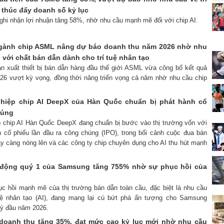
) thúc đẩy doanh số kỷ lục
ghi nhận lợi nhuận tăng 58%, nhờ nhu cầu mạnh mẽ đối với chip AI.
ngành chip ASML nâng dự báo doanh thu năm 2026 nhờ nhu
với chất bán dẫn dành cho trí tuệ nhân tạo
ản xuất thiết bị bán dẫn hàng đầu thế giới ASML vừa công bố kết quả
026 vượt kỳ vọng, đồng thời nâng triển vọng cả năm nhờ nhu cầu chip
ghiệp chip AI DeepX của Hàn Quốc chuẩn bị phát hành cổ
húng
up chip AI Hàn Quốc DeepX đang chuẩn bị bước vào thị trường vốn với
 cổ phiếu lần đầu ra công chúng (IPO), trong bối cảnh cuộc đua bán
ày càng nóng lên và các công ty chip chuyên dụng cho AI thu hút mạnh
 động quý 1 của Samsung tăng 755% nhờ sự phục hồi của
ục hồi mạnh mẽ của thị trường bán dẫn toàn cầu, đặc biệt là nhu cầu
tuệ nhân tạo (AI), đang mang lại cú bứt phá ấn tượng cho Samsung
uý đầu năm 2026.
doanh thu tăng 35%, đạt mức cao kỷ lục mới nhờ nhu cầu