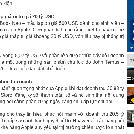
nh kiện.
giá rẻ trị giá 20 tỷ USD
Book Neo – mẫu laptop giá 500 USD dành cho sinh viên –
i của Apple. Giới phân tích cho rằng thiết bị này có thể
giá thấp trị giá khoảng 20 tỷ USD, vốn lâu nay bị thống trị
ỳ vọng 8,02 tỷ USD và phần lớn được thúc đẩy bởi doanh
T
à một trong những sản phẩm chủ lực do John Ternus –
 – trực tiếp dẫn dắt phát triển.
 phục hồi mạnh
nhuận” quan trọng nhất của Apple khi đạt doanh thu 30,98 tỷ
tore, đăng ký số, thanh toán số và hệ sinh thái nội dung
rong bối cảnh phần cứng ngày càng chịu áp lực chi phí.
ng cho thấy tín hiệu phục hồi mạnh với doanh thu 20,5 tỷ
t chấp sự cạnh tranh quyết liệt từ Huawei và các hãng nội
 khả năng Apple suy yếu tại thị trường chiến lược lớn nhất