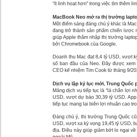
“ít linh hoạt hơn” trong việc tìm thêm li
MacBook Neo mở ra thị trường laptop 
Một điểm sáng đáng chú ý khác là Mac
đang trở thành sản phẩm chiến lược mớ
giúp Apple thâm nhập thị trường laptop 
bởi Chromebook của Google.
Doanh thu Mac đạt 8,4 tỷ USD, vượt k
số ban đầu của Neo. Đây được xem l
CEO kế nhiệm Tim Cook từ tháng 9/2026
Dịch vụ lập kỷ lục mới, Trung Quốc
Mảng dịch vụ tiếp tục là “lá chắn lợi 
USD, vượt dự báo 30,39 tỷ USD. App S
tiếp tục mang lại biên lợi nhuận cao t
Đáng chú ý, thị trường Trung Quốc cũ
USD, vượt xa kỳ vọng 19,45 tỷ USD, bấ
địa. Điều này giúp giảm bớt lo ngại về
ngoài Mỹ.