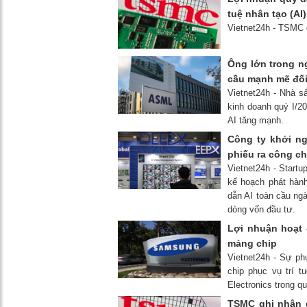
tuệ nhân tạo (AI
Vietnet24h - TSMC 
Ông lớn trong 
cầu mạnh mẽ đối 
Vietnet24h - Nhà s
kinh doanh quý I/2
AI tăng mạnh.
Công ty khởi n
phiếu ra công c
Vietnet24h - Start
kế hoạch phát hành
dẫn AI toàn cầu ng
dòng vốn đầu tư.
Lợi nhuận hoạt
mảng chip
Vietnet24h - Sự ph
chip phục vụ trí 
Electronics trong q
TSMC ghi nhận 