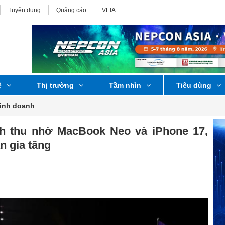
Tuyển dụng
Quảng cáo
VEIA
ệ
Thị trường
Tầm nhìn
Tiêu dùng
Kinh doanh
h thu nhờ MacBook Neo và iPhone 17,
n gia tăng