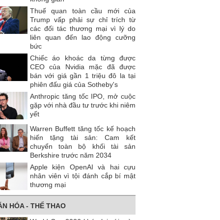
Thuế quan toàn cầu mới của
Trump vấp phải sự chỉ trích từ
các đối tác thương mại vì lý do
liên quan đến lao động cưỡng
bức
Chiếc áo khoác da từng được
CEO của Nvidia mặc đã được
bán với giá gần 1 triệu đô la tại
phiên đấu giá của Sotheby's
Anthropic tăng tốc IPO, mở cuộc
gặp với nhà đầu tư trước khi niêm
yết
Warren Buffett tăng tốc kế hoạch
hiến tặng tài sản: Cam kết
chuyển toàn bộ khối tài sản
Berkshire trước năm 2034
Apple kiện OpenAI và hai cựu
nhân viên vì tội đánh cắp bí mật
thương mại
ĂN HÓA - THỂ THAO