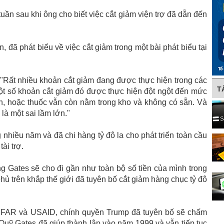
ần sau khi ông cho biết việc cắt giảm viện trợ đã dẫn đến
, đã phát biểu về việc cắt giảm trong một bài phát biểu tại
 "Rất nhiều khoản cắt giảm đang được thực hiện trong các
T
Một số khoản cắt giảm đó được thực hiện đột ngột đến mức
n, hoặc thuốc vẫn còn nằm trong kho và không có sẵn. Và
là một sai lầm lớn."
nhiều năm và đã chi hàng tỷ đô la cho phát triển toàn cầu
ài trợ.
g Gates sẽ cho đi gần như toàn bộ số tiền của mình trong
 phủ trên khắp thế giới đã tuyên bố cắt giảm hàng chục tỷ đô
PFAR và USAID, chính quyền Trump đã tuyên bố sẽ chấm
Quỹ Gates đã giúp thành lập vào năm 1999 và vẫn tiếp tục