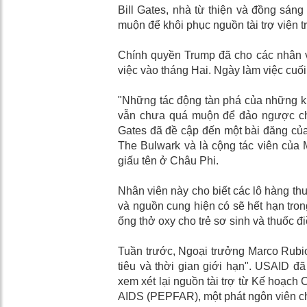
Bill Gates, nhà từ thiện và đồng sáng
muộn để khôi phục nguồn tài trợ viện 
Chính quyền Trump đã cho các nhân v
việc vào tháng Hai. Ngày làm việc cuố
"Những tác động tàn phá của những 
vẫn chưa quá muộn để đảo ngược chún
Gates đã đề cập đến một bài đăng của S
The Bulwark và là cộng tác viên của 
giấu tên ở Châu Phi.
Nhân viên này cho biết các lô hàng thu
và nguồn cung hiện có sẽ hết hạn trong
ống thở oxy cho trẻ sơ sinh và thuốc đi
Tuần trước, Ngoại trưởng Marco Rubio 
tiêu và thời gian giới hạn". USAID 
xem xét lại nguồn tài trợ từ Kế hoạc
AIDS (PEPFAR), một phát ngôn viên ch