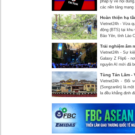
pháp lý về nội dung
các nền tảng mạng 
Hoàn thiện hạ tầ
Vietnet24h - Vừa q
động (BTS) tại khu
Bảo Yên, tỉnh Lào C
Trải nghiệm âm 
Vietnet24h - Sự ki
Galaxy Z Flip6 - nơ
nguyên AI mới đã b
Tùng Tán Lâm - V
Vietnet24h - Đối 
(Songzanlin) là mộ
la đều khẳng định đ