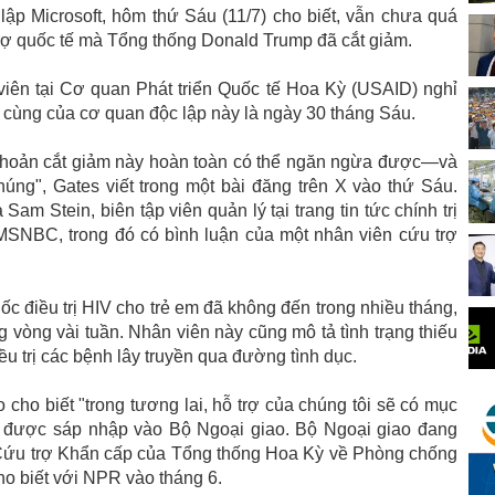
 lập Microsoft, hôm thứ Sáu (11/7) cho biết, vẫn chưa quá
trợ quốc tế mà Tổng thống Donald Trump đã cắt giảm.
iên tại Cơ quan Phát triển Quốc tế Hoa Kỳ (USAID) nghỉ
i cùng của cơ quan độc lập này là ngày 30 tháng Sáu.
khoản cắt giảm này hoàn toàn có thể ngăn ngừa được—và
g", Gates viết trong một bài đăng trên X vào thứ Sáu.
am Stein, biên tập viên quản lý tại trang tin tức chính trị
MSNBC, trong đó có bình luận của một nhân viên cứu trợ
ốc điều trị HIV cho trẻ em đã không đến trong nhiều tháng,
 vòng vài tuần. Nhân viên này cũng mô tả tình trạng thiếu
ều trị các bệnh lây truyền qua đường tình dục.
cho biết "trong tương lai, hỗ trợ của chúng tôi sẽ có mục
đã được sáp nhập vào Bộ Ngoại giao. Bộ Ngoại giao đang
h Cứu trợ Khẩn cấp của Tổng thống Hoa Kỳ về Phòng chống
o biết với NPR vào tháng 6.