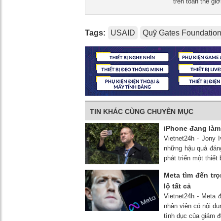
trên toàn thế giới
Tags:
USAID
Quỹ Gates Foundatio
TIN KHÁC CÙNG CHUYÊN MỤC
iPhone đang làm 
Vietnet24h - Jony 
những hậu quả đán
phát triển một thiết
Meta tìm đến tr
lộ tất cả
Vietnet24h - Meta 
nhân viên có nội d
tình dục của giám đ