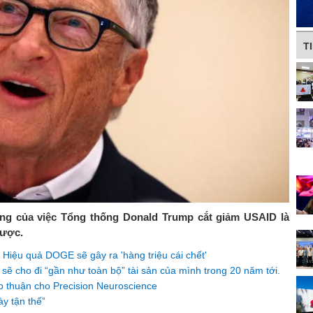
T
 động của việc Tổng thống Donald Trump cắt giảm USAID là
được.
 Hiệu quả DOGE sẽ gây ra 'hàng triệu cái chết'
 sẽ cho đi “gần như toàn bộ” tài sản của mình trong 20 năm tới.
 thuận cho Precision Neuroscience
ày tận thế”