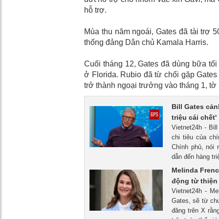
hỗ trợ.
Mùa thu năm ngoái, Gates đã tài trợ 50
thống đảng Dân chủ Kamala Harris.
Cuối tháng 12, Gates đã dùng bữa tối
ở Florida. Rubio đã từ chối gặp Gate
trở thành ngoại trưởng vào tháng 1, tờ
Bill Gates cả
triệu cái chết'
Vietnet24h - Bi
chi tiêu của c
Chính phủ, nói 
dẫn đến hàng tri
Melinda Frenc
động từ thiện 
Vietnet24h - Me
Gates, sẽ từ chứ
đăng trên X rằn