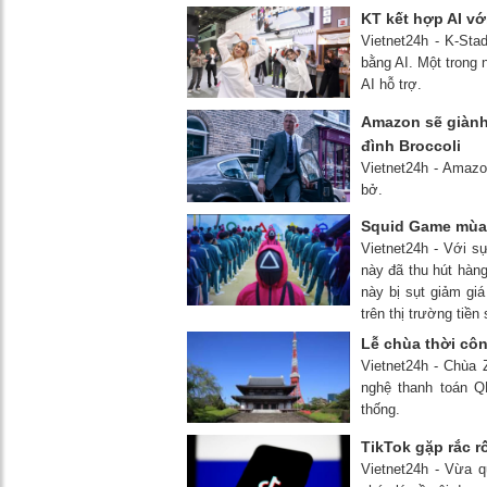
KT kết hợp AI vớ
Vietnet24h - K-St
bằng AI. Một trong 
AI hỗ trợ.
Amazon sẽ giành
đình Broccoli
Vietnet24h - Amaz
bở.
Squid Game mùa 
Vietnet24h - Với s
này đã thu hút hàng
này bị sụt giảm giá
trên thị trường tiền 
Lễ chùa thời cô
Vietnet24h - Chùa Z
nghệ thanh toán QR
thống.
TikTok gặp rắc r
Vietnet24h - Vừa q