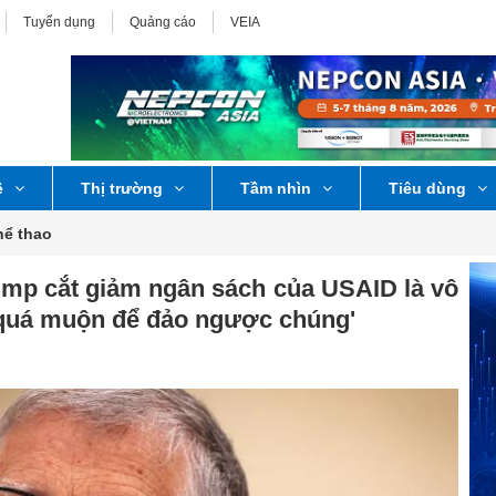
Tuyển dụng
Quảng cáo
VEIA
ệ
Thị trường
Tầm nhìn
Tiêu dùng
hể thao
rump cắt giảm ngân sách của USAID là vô
 quá muộn để đảo ngược chúng'