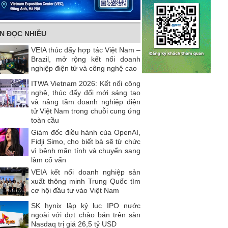
IN ĐỌC NHIỀU
VEIA thúc đẩy hợp tác Việt Nam –
Brazil, mở rộng kết nối doanh
nghiệp điện tử và công nghệ cao
ITWA Vietnam 2026: Kết nối công
nghệ, thúc đẩy đổi mới sáng tạo
và nâng tầm doanh nghiệp điện
tử Việt Nam trong chuỗi cung ứng
toàn cầu
Giám đốc điều hành của OpenAI,
Fidji Simo, cho biết bà sẽ từ chức
vì bệnh mãn tính và chuyển sang
làm cố vấn
VEIA kết nối doanh nghiệp sản
xuất thông minh Trung Quốc tìm
cơ hội đầu tư vào Việt Nam
SK hynix lập kỷ lục IPO nước
ngoài với đợt chào bán trên sàn
Nasdaq trị giá 26,5 tỷ USD