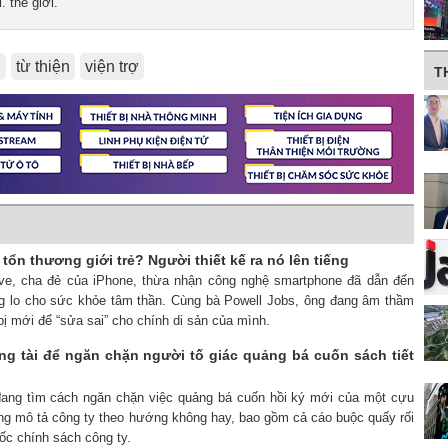
. thế giới.
n
từ thiện
viện trợ
T
tổn thương giới trẻ? Người thiết kế ra nó lên tiếng
Ive, cha đẻ của iPhone, thừa nhận công nghệ smartphone đã dẫn đến
g lo cho sức khỏe tâm thần. Cùng bà Powell Jobs, ông đang âm thầm
 bị mới để “sửa sai” cho chính di sản của mình.
ọng tài để ngăn chặn người tố giác quảng bá cuốn sách tiết
đang tìm cách ngăn chặn việc quảng bá cuốn hồi ký mới của một cựu
ung mô tả công ty theo hướng không hay, bao gồm cả cáo buộc quấy rối
ốc chính sách công ty.