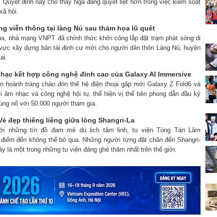
. Quyết định này cho thấy Nga đang quyết liệt hơn trong việc kiểm soát
xã hội.
ng viễn thông tại làng Nủ sau thảm họa lũ quét
ua, nhà mạng VNPT đã chính thức khởi công lắp đặt trạm phát sóng di
 vực xây dựng bản tái định cư mới cho người dân thôn Làng Nủ, huyện
ai.
nhạc kết hợp công nghệ đỉnh cao của Galaxy AI Immersive
ện hoành tráng chào đón thế hệ điện thoại gập mới Galaxy Z Fold6 và
i âm nhạc và công nghệ hội tụ, thể hiện vị thế tiên phong dẫn đầu kỷ
ùng nổ với 50.000 người tham gia.
ẻ đẹp thiêng liêng giữa lòng Shangri-La
với những tín đồ đam mê du lịch tâm linh, tu viện Tùng Tán Lâm
t điểm đến không thể bỏ qua. Những người từng đặt chân đến Shangri-
ây là một trong những tu viện đáng ghé thăm nhất trên thế giới.