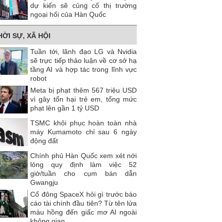
dự kiến ​​sẽ củng cố thị trường
ngoại hối của Hàn Quốc
HỜI SỰ, XÃ HỘI
Tuần tới, lãnh đạo LG và Nvidia
sẽ trực tiếp thảo luận về cơ sở hạ
tầng AI và hợp tác trong lĩnh vực
robot
Meta bị phạt thêm 567 triệu USD
vì gây tổn hại trẻ em, tổng mức
phạt lên gần 1 tỷ USD
TSMC khôi phục hoàn toàn nhà
máy Kumamoto chỉ sau 6 ngày
động đất
Chính phủ Hàn Quốc xem xét nới
lỏng quy định làm việc 52
giờ/tuần cho cụm bán dẫn
Gwangju
Cổ đông SpaceX hỏi gì trước báo
cáo tài chính đầu tiên? Từ tên lửa
màu hồng đến giấc mơ AI ngoài
không gian