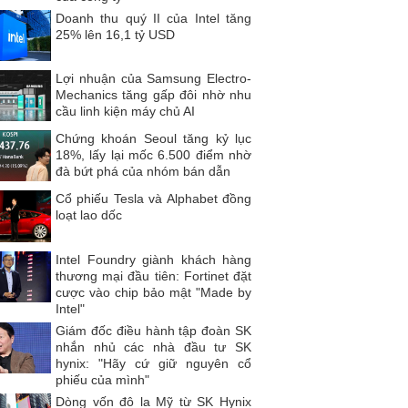
Doanh thu quý II của Intel tăng
25% lên 16,1 tỷ USD
Lợi nhuận của Samsung Electro-
Mechanics tăng gấp đôi nhờ nhu
cầu linh kiện máy chủ AI
Chứng khoán Seoul tăng kỷ lục
18%, lấy lại mốc 6.500 điểm nhờ
đà bứt phá của nhóm bán dẫn
Cổ phiếu Tesla và Alphabet đồng
loạt lao dốc
Intel Foundry giành khách hàng
thương mại đầu tiên: Fortinet đặt
cược vào chip bảo mật "Made by
Intel"
Giám đốc điều hành tập đoàn SK
nhắn nhủ các nhà đầu tư SK
hynix: "Hãy cứ giữ nguyên cổ
phiếu của mình"
Dòng vốn đô la Mỹ từ SK Hynix