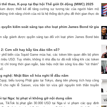
i thể thao, K-pop tại Đại hội Thế giới Di động (MWC) 2025
adium được thiết kế để tăng cường sự tương tác của người hâm mộ
những tính năng chính của nó là hệ thống dịch phụ đề thời gian thực do
 quyền kiểm soát sáng tạo cho loạt phim James Bond từ gia
on sắp giành được quyền sáng tạo đối với loạt phim James Bond béo
2: Cơn sốt hay bẫy lừa đảo tiền số?
ự phổ biến của Squid Game mùa hai, các token liên quan đến bộ phim
 triệu USD. Tuy nhiên, không ít nhà đầu tư đã mất trắng khi các token
 trị chỉ trong thời gian ngắn, báo hiệu một làn sóng lừa đảo "rút thảm"
số.
ng nghệ: Nhật Bản số hóa nghi lễ đầu năm
ojoji, biểu tượng Phật giáo tại Tokyo, đang tiên phong tích hợp công
 cho nghi lễ Saisen, vừa tiện lợi vừa giữ nguyên tinh thần truyền
ối tại Nga: bị phạt vì không gỡ nội dung cấm
V
ua, TikTok bị phạt gần 30.000 USD tại Nga vì vi phạm các quy định