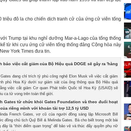
 triệu đô la cho chiến dịch tranh cử của ứng cử viên tổng
 với Trump tại khu nghỉ dưỡng Mar-a-Lago của tổng thống
s kể từ khi cựu ứng cử viên tổng thống đảng Cộng hòa này
 New York Times đưa tin.
nh báo việc cắt giảm của Bộ Hiệu quả DOGE sẽ gây ra 'hàng
ll Gates đang chỉ trích tỷ phú công nghệ Elon Musk về việc cắt giảm
hính phủ Hoa Kỳ dưới sự giám sát của ông thông qua Bộ Hiệu quả
rằng việc cắt giảm Cơ quan Phát triển Quốc tế Hoa Kỳ (USAID) sẽ
ệu ca tử vong trên toàn thế giới.
h Gates từ chức khỏi Gates Foundation và theo đuổi hoạt
của riêng mình với khoản tài trợ 12,5 tỷ USD
linda French Gates, vợ cũ của người đồng sáng lập Microsoft Bill
c đồng chủ tịch Quỹ Bill & Melinda Gates. Bà cho biết trong một bài
g đây là “thời điểm quan trọng” để bảo vệ và thúc đẩy quyền phụ nữ