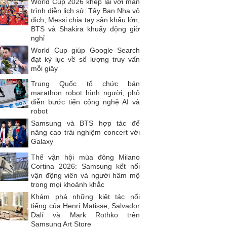
World Cup 2026 khép lại với màn
trình diễn lịch sử: Tây Ban Nha vô
địch, Messi chia tay sân khấu lớn,
BTS và Shakira khuấy động giờ
nghỉ
World Cup giúp Google Search
đạt kỷ lục về số lượng truy vấn
mỗi giây
Trung Quốc tổ chức bán
marathon robot hình người, phô
diễn bước tiến công nghệ AI và
robot
Samsung và BTS hợp tác để
nâng cao trải nghiệm concert với
Galaxy
Thế vận hội mùa đông Milano
Cortina 2026: Samsung kết nối
vận động viên và người hâm mộ
trong mọi khoảnh khắc
Khám phá những kiệt tác nổi
tiếng của Henri Matisse, Salvador
Dalí và Mark Rothko trên
Samsung Art Store