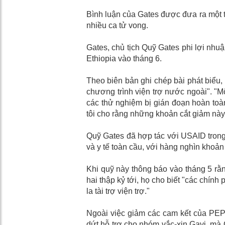
Bình luận của Gates được đưa ra một tu
nhiều ca tử vong.
Gates, chủ tịch Quỹ Gates phi lợi nhuận
Ethiopia vào tháng 6.
Theo biên bản ghi chép bài phát biểu,
chương trình viện trợ nước ngoài". "
các thử nghiệm bị gián đoạn hoàn toà
tôi cho rằng những khoản cắt giảm này 
Quỹ Gates đã hợp tác với USAID trong 
và y tế toàn cầu, với hàng nghìn khoản t
Khi quỹ này thông báo vào tháng 5 rằn
hai thập kỷ tới, họ cho biết "các chính
la tài trợ viện trợ."
Ngoài việc giảm các cam kết của PE
dứt hỗ trợ cho nhóm vắc-xin Gavi, mà 