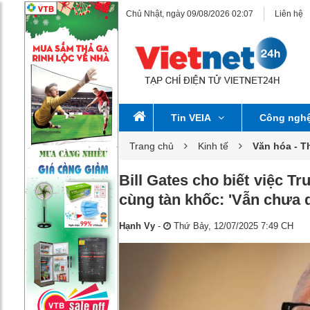
Chủ Nhật, ngày 09/08/2026 02:07
Liên hệ
Tin VEIA
Công ngh
Trang chủ
Kinh tế
Văn hóa - T
Bill Gates cho biết việc T
cùng tàn khốc: 'Vẫn chưa
Hạnh Vy
-
Thứ Bảy, 12/07/2025 7:49 CH