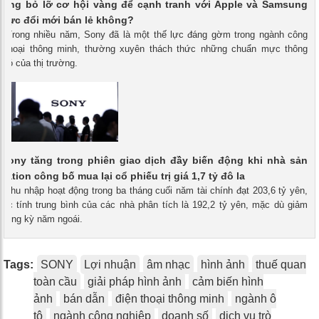
đang bỏ lỡ cơ hội vàng để cạnh tranh với Apple và Samsung
h vực đổi mới bán lẻ không?
 - Trong nhiều năm, Sony đã là một thế lực đáng gờm trong ngành công
n thoại thông minh, thường xuyên thách thức những chuẩn mực thông
có của thị trường.
 Sony tăng trong phiên giao dịch đầy biến động khi nhà sản
tation công bố mua lại cổ phiếu trị giá 1,7 tỷ đô la
- Thu nhập hoạt động trong ba tháng cuối năm tài chính đạt 203,6 tỷ yên,
ớc tính trung bình của các nhà phân tích là 192,2 tỷ yên, mặc dù giảm
 cùng kỳ năm ngoái.
Tags:
SONY
Lợi nhuận
âm nhạc
hình ảnh
thuế quan
toàn cầu
giải pháp hình ảnh
cảm biến hình
ảnh
bán dẫn
điện thoại thông minh
ngành ô
tô
ngành công nghiệp
doanh số
dịch vụ trò