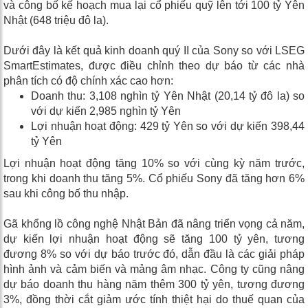
và công bố kế hoạch mua lại cổ phiếu quỹ lên tới 100 tỷ Yên
Nhật (648 triệu đô la).
Dưới đây là kết quả kinh doanh quý II của Sony so với LSEG
SmartEstimates, được điều chỉnh theo dự báo từ các nhà
phân tích có độ chính xác cao hơn:
Doanh thu: 3,108 nghìn tỷ Yên Nhật (20,14 tỷ đô la) so
với dự kiến ​​2,985 nghìn tỷ Yên
Lợi nhuận hoạt động: 429 tỷ Yên so với dự kiến ​​398,44
tỷ Yên
Lợi nhuận hoạt động tăng 10% so với cùng kỳ năm trước,
trong khi doanh thu tăng 5%. Cổ phiếu Sony đã tăng hơn 6%
sau khi công bố thu nhập.
Gã khổng lồ công nghệ Nhật Bản đã nâng triển vọng cả năm,
dự kiến ​​lợi nhuận hoạt động sẽ tăng 100 tỷ yên, tương
đương 8% so với dự báo trước đó, dẫn đầu là các giải pháp
hình ảnh và cảm biến và mảng âm nhạc. Công ty cũng nâng
dự báo doanh thu hàng năm thêm 300 tỷ yên, tương đương
3%, đồng thời cắt giảm ước tính thiệt hại do thuế quan của