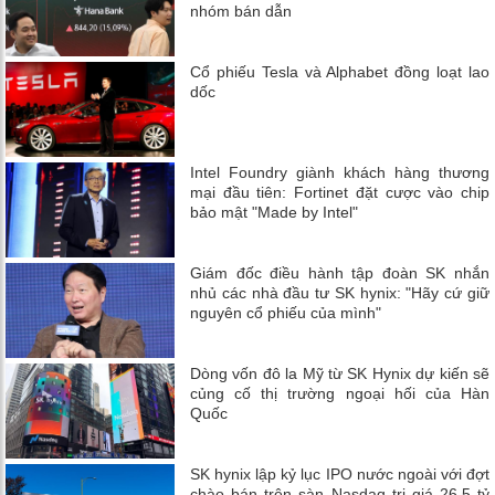
nhóm bán dẫn
Cổ phiếu Tesla và Alphabet đồng loạt lao
dốc
Intel Foundry giành khách hàng thương
mại đầu tiên: Fortinet đặt cược vào chip
bảo mật "Made by Intel"
Giám đốc điều hành tập đoàn SK nhắn
nhủ các nhà đầu tư SK hynix: "Hãy cứ giữ
nguyên cổ phiếu của mình"
Dòng vốn đô la Mỹ từ SK Hynix dự kiến ​​sẽ
củng cố thị trường ngoại hối của Hàn
Quốc
SK hynix lập kỷ lục IPO nước ngoài với đợt
chào bán trên sàn Nasdaq trị giá 26,5 tỷ