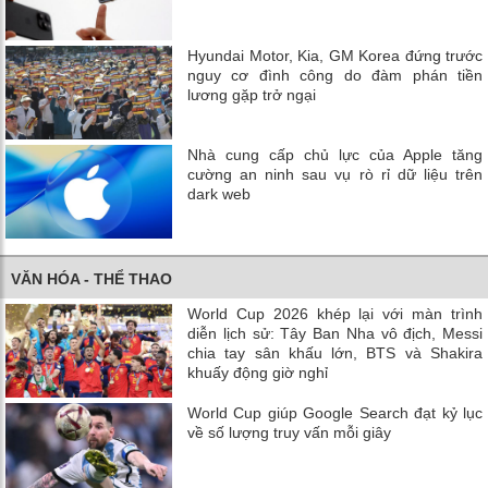
Hyundai Motor, Kia, GM Korea đứng trước
nguy cơ đình công do đàm phán tiền
lương gặp trở ngại
Nhà cung cấp chủ lực của Apple tăng
cường an ninh sau vụ rò rỉ dữ liệu trên
dark web
VĂN HÓA - THỂ THAO
World Cup 2026 khép lại với màn trình
diễn lịch sử: Tây Ban Nha vô địch, Messi
chia tay sân khấu lớn, BTS và Shakira
khuấy động giờ nghỉ
World Cup giúp Google Search đạt kỷ lục
về số lượng truy vấn mỗi giây