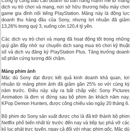
Công ty cũng báo cáo doanh số bán hàng mạnh mẽ từ mảng
dịch vụ trò chơi và mạng, nơi sở hữu thương hiệu máy chơi
game gia đình nổi tiếng PlayStation. Mảng này là động lực
doanh thu hàng đầu của Sony, nhưng lợi nhuận đã giảm
13,26% trong quý 3, xuống còn 120,4 tỷ yên.
Các dịch vụ trò chơi và mạng đã hoạt động tốt trong những
quý gần đây nhờ sự chuyển dịch sang mua trò chơi kỹ thuật
số và dịch vụ đăng ký PlayStation Plus. Tăng trưởng doanh
số phần cứng tương đối chậm.
Mảng phim ảnh
Mặc dù Sony đạt được kết quả kinh doanh khả quan, lợi
nhuận từ mảng phim ảnh đã giảm gần 25% so với cùng kỳ
năm trước. Điều này xảy ra bất chấp việc Sony Pictures
Animation là đơn vị đứng sau bộ phim ăn khách năm nay,
KPop Demon Hunters, được công chiếu vào ngày 20 tháng 6.
Bộ phim do Sony sản xuất được cho là đã trở thành bộ phim
Netflix phổ biến nhất từ ​​trước đến nay và tiếp tục phá vỡ các
kỷ lục phát trực tuyến, ngay cả đối với nhạc phim gốc. Mặc dù