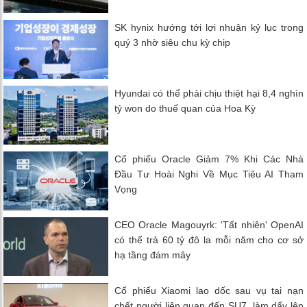
SK hynix hướng tới lợi nhuận kỷ lục trong
quý 3 nhờ siêu chu kỳ chip
Hyundai có thể phải chịu thiệt hại 8,4 nghìn
tỷ won do thuế quan của Hoa Kỳ
Cổ phiếu Oracle Giảm 7% Khi Các Nhà
Đầu Tư Hoài Nghi Về Mục Tiêu AI Tham
Vọng
CEO Oracle Magouyrk: 'Tất nhiên' OpenAI
có thể trả 60 tỷ đô la mỗi năm cho cơ sở
hạ tầng đám mây
Cổ phiếu Xiaomi lao dốc sau vụ tai nạn
chết người liên quan đến SU7, làm dấy lên