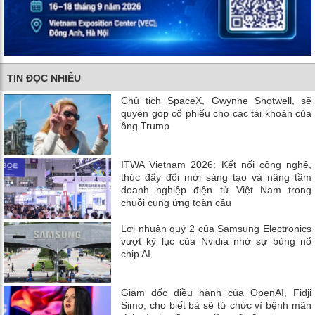
TIN ĐỌC NHIỀU
Chủ tịch SpaceX, Gwynne Shotwell, sẽ
quyên góp cổ phiếu cho các tài khoản của
ông Trump
ITWA Vietnam 2026: Kết nối công nghệ,
thúc đẩy đổi mới sáng tạo và nâng tầm
doanh nghiệp điện tử Việt Nam trong
chuỗi cung ứng toàn cầu
Lợi nhuận quý 2 của Samsung Electronics
vượt kỷ lục của Nvidia nhờ sự bùng nổ
chip AI
Giám đốc điều hành của OpenAI, Fidji
Simo, cho biết bà sẽ từ chức vì bệnh mãn