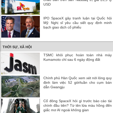
USD
IPO SpaceX gây tranh luận tại Quốc hội
Mỹ: Nghị sĩ yêu cầu siết quy định minh
bạch giao dịch cổ phiếu
THỜI SỰ, XÃ HỘI
TSMC khôi phục hoàn toàn nhà máy
Kumamoto chỉ sau 6 ngày động đất
Chính phủ Hàn Quốc xem xét nới lỏng quy
định làm việc 52 giờ/tuần cho cụm bán
dẫn Gwangju
Cổ đông SpaceX hỏi gì trước báo cáo tài
chính đầu tiên? Từ tên lửa màu hồng đến
giấc mơ AI ngoài không gian