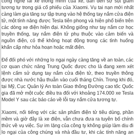
công nghệ lái xe thông minh của xe, dẫn đến sự sụt giảm
tương tự trong giá cổ phiếu của Xiaomi. Vụ tai nạn mới nhất
càng làm gia tăng sự tập trung vào hệ thống tay nắm cửa điện
tử, một tính năng được Tesla tiên phong và hiện phổ biến trên
các dòng xe điện hiện đại. Không giống như tay nắm cơ học
truyền thống, tay nắm điện tử phụ thuộc vào cảm biến và
nguồn điện, có thể không hoạt động trong các tình huống
khẩn cấp như hỏa hoạn hoặc mất điện.
Để đối phó với những lo ngại ngày càng tăng về an toàn, các
cơ quan chức năng Trung Quốc được cho là đang xem xét
lệnh cấm sử dụng tay nắm cửa điện tử, theo truyền thông
được nhà nước hậu thuẫn vào cuối tháng Chín. Trong khi đó,
tại Mỹ, Cục Quản lý An toàn Giao thông Đường cao tốc Quốc
gia đã mở một cuộc điều tra đối với khoảng 174.000 xe Tesla
Model Y sau các báo cáo về lỗi tay nắm cửa tương tự.
Xiaomi, nổi tiếng với các sản phẩm điện tử tiêu dùng, phần
mềm và giờ đây là xe điện, vẫn chưa đưa ra tuyên bố chính
thức về vụ việc. Sự im lặng của công ty không giúp làm dịu đi
lo ngại của công chúng và nhà đầu tư, khi các tính năng an