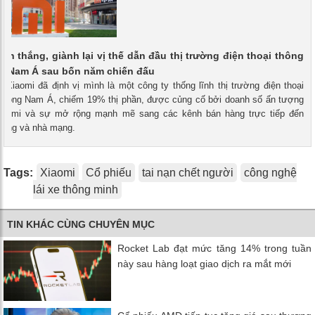
iến thắng, giành lại vị thế dẫn đầu thị trường điện thoại thông
g Nam Á sau bốn năm chiến đấu
- Xiaomi đã định vị mình là một công ty thống lĩnh thị trường điện thoại
 Đông Nam Á, chiếm 19% thị phần, được củng cố bởi doanh số ấn tượng
Redmi và sự mở rộng mạnh mẽ sang các kênh bán hàng trực tiếp đến
 dùng và nhà mạng.
Tags:
Xiaomi
Cổ phiếu
tai nạn chết người
công nghệ
lái xe thông minh
TIN KHÁC CÙNG CHUYÊN MỤC
Rocket Lab đạt mức tăng 14% trong tuần
này sau hàng loạt giao dịch ra mắt mới