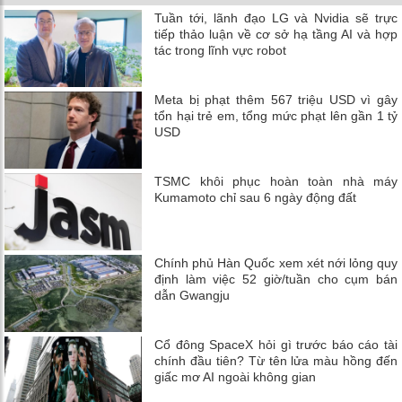
Tuần tới, lãnh đạo LG và Nvidia sẽ trực
tiếp thảo luận về cơ sở hạ tầng AI và hợp
tác trong lĩnh vực robot
Meta bị phạt thêm 567 triệu USD vì gây
tổn hại trẻ em, tổng mức phạt lên gần 1 tỷ
USD
TSMC khôi phục hoàn toàn nhà máy
Kumamoto chỉ sau 6 ngày động đất
Chính phủ Hàn Quốc xem xét nới lỏng quy
định làm việc 52 giờ/tuần cho cụm bán
dẫn Gwangju
Cổ đông SpaceX hỏi gì trước báo cáo tài
chính đầu tiên? Từ tên lửa màu hồng đến
giấc mơ AI ngoài không gian