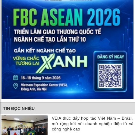
TIN ĐỌC NHIỀU
VEIA thúc đẩy hợp tác Việt Nam – Brazil,
mở rộng kết nối doanh nghiệp điện tử và
công nghệ cao