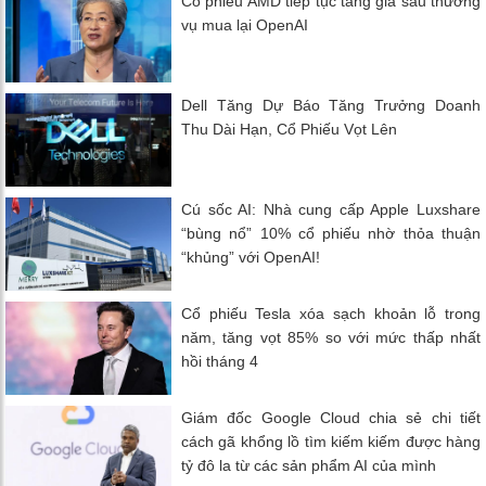
Cổ phiếu AMD tiếp tục tăng giá sau thương
vụ mua lại OpenAI
Dell Tăng Dự Báo Tăng Trưởng Doanh
Thu Dài Hạn, Cổ Phiếu Vọt Lên
Cú sốc AI: Nhà cung cấp Apple Luxshare
“bùng nổ” 10% cổ phiếu nhờ thỏa thuận
“khủng” với OpenAI!
Cổ phiếu Tesla xóa sạch khoản lỗ trong
năm, tăng vọt 85% so với mức thấp nhất
hồi tháng 4
Giám đốc Google Cloud chia sẻ chi tiết
cách gã khổng lồ tìm kiếm kiếm được hàng
tỷ đô la từ các sản phẩm AI của mình