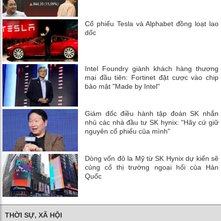
Cổ phiếu Tesla và Alphabet đồng loạt lao
dốc
Intel Foundry giành khách hàng thương
mại đầu tiên: Fortinet đặt cược vào chip
bảo mật "Made by Intel"
Giám đốc điều hành tập đoàn SK nhắn
nhủ các nhà đầu tư SK hynix: "Hãy cứ giữ
nguyên cổ phiếu của mình"
Dòng vốn đô la Mỹ từ SK Hynix dự kiến ​​sẽ
củng cố thị trường ngoại hối của Hàn
Quốc
THỜI SỰ, XÃ HỘI