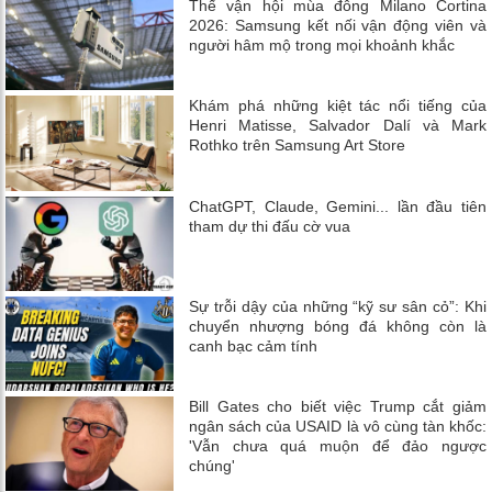
Thế vận hội mùa đông Milano Cortina
2026: Samsung kết nối vận động viên và
người hâm mộ trong mọi khoảnh khắc
Khám phá những kiệt tác nổi tiếng của
Henri Matisse, Salvador Dalí và Mark
Rothko trên Samsung Art Store
ChatGPT, Claude, Gemini... lần đầu tiên
tham dự thi đấu cờ vua
Sự trỗi dậy của những “kỹ sư sân cỏ”: Khi
chuyển nhượng bóng đá không còn là
canh bạc cảm tính
Bill Gates cho biết việc Trump cắt giảm
ngân sách của USAID là vô cùng tàn khốc:
'Vẫn chưa quá muộn để đảo ngược
chúng'