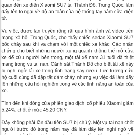
quan đến xe điện Xiaomi SU7 tại Thành Đô, Trung Quốc, làm
dấy lên lo ngại về độ an toàn của hệ thống tay nắm cửa điện
tử.
Vụ việc, được lan truyền rộng rãi qua hình ảnh và video trên
mạng xã hội Trung Quốc, cho thấy chiếc sedan Xiaomi SU7
bốc cháy sau khi va chạm với một chiếc xe khác. Các nhân
chứng cho biết những người xung quanh không thể mở cửa
xe để cứu người bên trong, một tài xế nam 31 tuổi đã thiệt
mạng trong vụ tai nạn. Cảnh sát Thành Đô cho biết tài xế này
bị nghi ngờ lái xe trong tình trạng say rượu. Lực lượng cứu
hộ cuối cùng đã dập tắt đám cháy, nhưng vụ việc đã làm dấy
lên những câu hỏi nghiêm trọng về các tính năng an toàn của
xe.
Tính đến khi đóng cửa phiên giao dịch, cổ phiếu Xiaomi giảm
5,24%, chốt ở mức 45,20 CNY.
Đây không phải lần đầu tiên SU7 bị chú ý. Một vụ tai nạn chết
người trước đó trong năm nay đã làm dấy lên nghi ngờ về