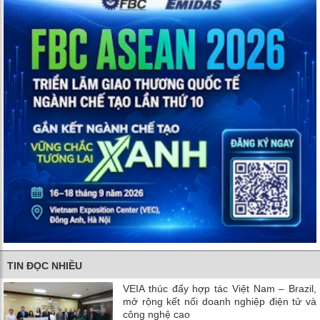
TIN ĐỌC NHIỀU
VEIA thúc đẩy hợp tác Việt Nam – Brazil,
mở rộng kết nối doanh nghiệp điện tử và
công nghệ cao