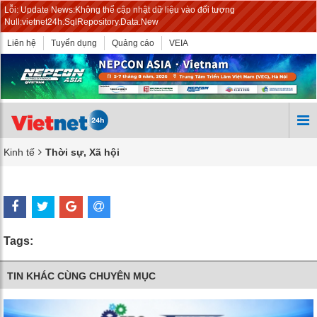
Lỗi: Update News:Không thể cập nhật dữ liệu vào đối tượng
Null:vietnet24h.SqlRepository.Data.New
Liên hệ
Tuyển dụng
Quảng cáo
VEIA
Kinh tế
Thời sự, Xã hội
Tags:
TIN KHÁC CÙNG CHUYÊN MỤC