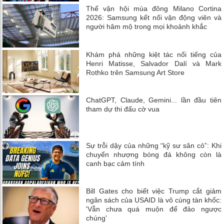
Thế vận hội mùa đông Milano Cortina
2026: Samsung kết nối vận động viên và
người hâm mộ trong mọi khoảnh khắc
Khám phá những kiệt tác nổi tiếng của
Henri Matisse, Salvador Dalí và Mark
Rothko trên Samsung Art Store
ChatGPT, Claude, Gemini... lần đầu tiên
tham dự thi đấu cờ vua
Sự trỗi dậy của những “kỹ sư sân cỏ”: Khi
chuyển nhượng bóng đá không còn là
canh bạc cảm tính
Bill Gates cho biết việc Trump cắt giảm
ngân sách của USAID là vô cùng tàn khốc:
'Vẫn chưa quá muộn để đảo ngược
chúng'