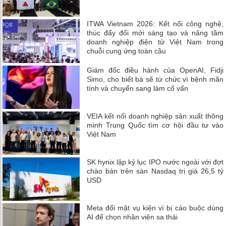
ITWA Vietnam 2026: Kết nối công nghệ,
thúc đẩy đổi mới sáng tạo và nâng tầm
doanh nghiệp điện tử Việt Nam trong
chuỗi cung ứng toàn cầu
Giám đốc điều hành của OpenAI, Fidji
Simo, cho biết bà sẽ từ chức vì bệnh mãn
tính và chuyển sang làm cố vấn
VEIA kết nối doanh nghiệp sản xuất thông
minh Trung Quốc tìm cơ hội đầu tư vào
Việt Nam
SK hynix lập kỷ lục IPO nước ngoài với đợt
chào bán trên sàn Nasdaq trị giá 26,5 tỷ
USD
Meta đối mặt vụ kiện vì bị cáo buộc dùng
AI để chọn nhân viên sa thải