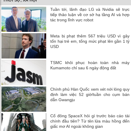
Tuần tới, lãnh đạo LG và Nvidia sẽ trực
tiếp thảo luận về cơ sở hạ tầng AI và hợp
tác trong lĩnh vực robot
Meta bị phạt thêm 567 triệu USD vì gây
tổn hại trẻ em, tổng mức phạt lên gần 1 tỷ
USD
TSMC khôi phục hoàn toàn nhà máy
Kumamoto chỉ sau 6 ngày động đất
Chính phủ Hàn Quốc xem xét nới lỏng quy
định làm việc 52 giờ/tuần cho cụm bán
dẫn Gwangju
Cổ đông SpaceX hỏi gì trước báo cáo tài
chính đầu tiên? Từ tên lửa màu hồng đến
giấc mơ AI ngoài không gian