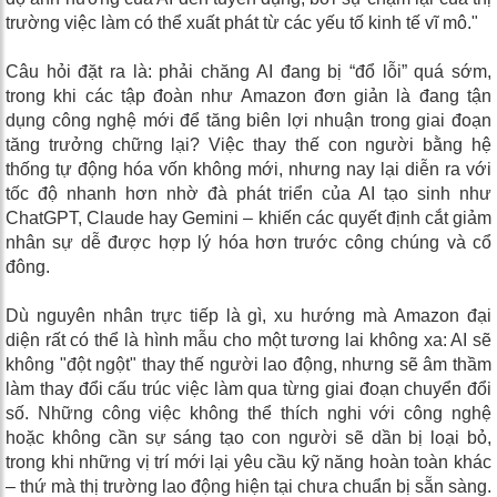
trường việc làm có thể xuất phát từ các yếu tố kinh tế vĩ mô."
Câu hỏi đặt ra là: phải chăng AI đang bị “đổ lỗi” quá sớm,
trong khi các tập đoàn như Amazon đơn giản là đang tận
dụng công nghệ mới để tăng biên lợi nhuận trong giai đoạn
tăng trưởng chững lại? Việc thay thế con người bằng hệ
thống tự động hóa vốn không mới, nhưng nay lại diễn ra với
tốc độ nhanh hơn nhờ đà phát triển của AI tạo sinh như
ChatGPT, Claude hay Gemini – khiến các quyết định cắt giảm
nhân sự dễ được hợp lý hóa hơn trước công chúng và cổ
đông.
Dù nguyên nhân trực tiếp là gì, xu hướng mà Amazon đại
diện rất có thể là hình mẫu cho một tương lai không xa: AI sẽ
không "đột ngột" thay thế người lao động, nhưng sẽ âm thầm
làm thay đổi cấu trúc việc làm qua từng giai đoạn chuyển đổi
số. Những công việc không thể thích nghi với công nghệ
hoặc không cần sự sáng tạo con người sẽ dần bị loại bỏ,
trong khi những vị trí mới lại yêu cầu kỹ năng hoàn toàn khác
– thứ mà thị trường lao động hiện tại chưa chuẩn bị sẵn sàng.