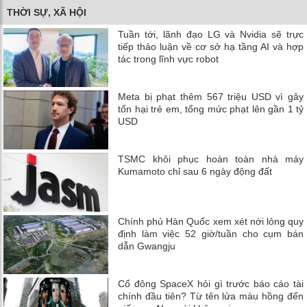
THỜI SỰ, XÃ HỘI
Tuần tới, lãnh đạo LG và Nvidia sẽ trực
tiếp thảo luận về cơ sở hạ tầng AI và hợp
tác trong lĩnh vực robot
Meta bị phạt thêm 567 triệu USD vì gây
tổn hại trẻ em, tổng mức phạt lên gần 1 tỷ
USD
TSMC khôi phục hoàn toàn nhà máy
Kumamoto chỉ sau 6 ngày động đất
Chính phủ Hàn Quốc xem xét nới lỏng quy
định làm việc 52 giờ/tuần cho cụm bán
dẫn Gwangju
Cổ đông SpaceX hỏi gì trước báo cáo tài
chính đầu tiên? Từ tên lửa màu hồng đến