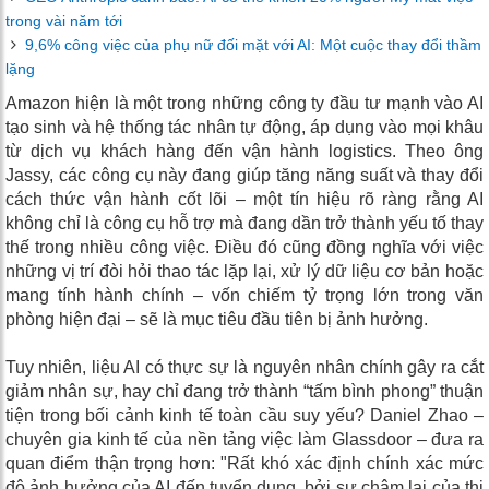
trong vài năm tới
9,6% công việc của phụ nữ đối mặt với AI: Một cuộc thay đổi thầm
lặng
Amazon hiện là một trong những công ty đầu tư mạnh vào AI
tạo sinh và hệ thống tác nhân tự động, áp dụng vào mọi khâu
từ dịch vụ khách hàng đến vận hành logistics. Theo ông
Jassy, các công cụ này đang giúp tăng năng suất và thay đổi
cách thức vận hành cốt lõi – một tín hiệu rõ ràng rằng AI
không chỉ là công cụ hỗ trợ mà đang dần trở thành yếu tố thay
thế trong nhiều công việc. Điều đó cũng đồng nghĩa với việc
những vị trí đòi hỏi thao tác lặp lại, xử lý dữ liệu cơ bản hoặc
mang tính hành chính – vốn chiếm tỷ trọng lớn trong văn
phòng hiện đại – sẽ là mục tiêu đầu tiên bị ảnh hưởng.
Tuy nhiên, liệu AI có thực sự là nguyên nhân chính gây ra cắt
giảm nhân sự, hay chỉ đang trở thành “tấm bình phong” thuận
tiện trong bối cảnh kinh tế toàn cầu suy yếu? Daniel Zhao –
chuyên gia kinh tế của nền tảng việc làm Glassdoor – đưa ra
quan điểm thận trọng hơn: "Rất khó xác định chính xác mức
độ ảnh hưởng của AI đến tuyển dụng, bởi sự chậm lại của thị