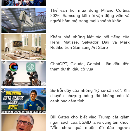
Thế vận hội mùa đông Milano Cortina
2026: Samsung kết nối vận động viên và
người hâm mộ trong mọi khoảnh khắc
Khám phá những kiệt tác nổi tiếng của
Henri Matisse, Salvador Dalí và Mark
Rothko trên Samsung Art Store
ChatGPT, Claude, Gemini... lần đầu tiên
tham dự thi đấu cờ vua
Sự trỗi dậy của những “kỹ sư sân cỏ”: Khi
chuyển nhượng bóng đá không còn là
canh bạc cảm tính
Bill Gates cho biết việc Trump cắt giảm
ngân sách của USAID là vô cùng tàn khốc:
'Vẫn chưa quá muộn để đảo ngược