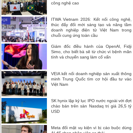
công nghệ cao
ITWA Vietnam 2026: Kết nối công nghệ,
thúc đẩy đổi mới sáng tạo và nâng tầm
doanh nghiệp điện tử Việt Nam trong
chuỗi cung ứng toàn cầu
Giám đốc điều hành của OpenAI, Fidji
Simo, cho biết bà sẽ từ chức vì bệnh mãn
tính và chuyển sang làm cố vấn
VEIA kết nối doanh nghiệp sản xuất thông
minh Trung Quốc tìm cơ hội đầu tư vào
Việt Nam
SK hynix lập kỷ lục IPO nước ngoài với đợt
chào bán trên sàn Nasdaq trị giá 26,5 tỷ
USD
Meta đối mặt vụ kiện vì bị cáo buộc dùng
AI để chọn nhân viên sa thải