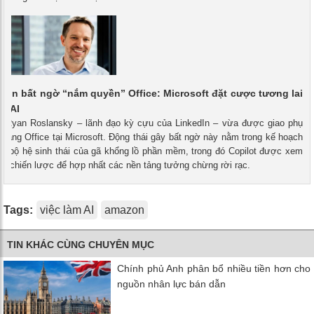
dIn bất ngờ “nắm quyền” Office: Microsoft đặt cược tương lai
ot AI
 - Ryan Roslansky – lãnh đạo kỳ cựu của LinkedIn – vừa được giao phụ
mảng Office tại Microsoft. Động thái gây bất ngờ này nằm trong kế hoạch
àn bộ hệ sinh thái của gã khổng lồ phần mềm, trong đó Copilot được xem
p chiến lược để hợp nhất các nền tảng tưởng chừng rời rạc.
Tags:
việc làm AI
amazon
TIN KHÁC CÙNG CHUYÊN MỤC
Chính phủ Anh phân bổ nhiều tiền hơn cho
nguồn nhân lực bán dẫn