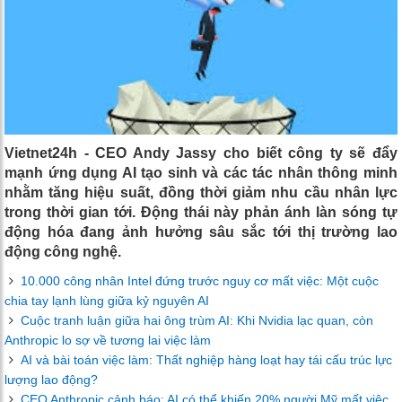
Vietnet24h - CEO Andy Jassy cho biết công ty sẽ đẩy
mạnh ứng dụng AI tạo sinh và các tác nhân thông minh
nhằm tăng hiệu suất, đồng thời giảm nhu cầu nhân lực
trong thời gian tới. Động thái này phản ánh làn sóng tự
động hóa đang ảnh hưởng sâu sắc tới thị trường lao
động công nghệ.
10.000 công nhân Intel đứng trước nguy cơ mất việc: Một cuộc
chia tay lạnh lùng giữa kỷ nguyên AI
Cuộc tranh luận giữa hai ông trùm AI: Khi Nvidia lạc quan, còn
Anthropic lo sợ về tương lai việc làm
AI và bài toán việc làm: Thất nghiệp hàng loạt hay tái cấu trúc lực
lượng lao động?
CEO Anthropic cảnh báo: AI có thể khiến 20% người Mỹ mất việc