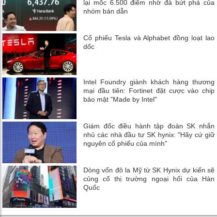
lại mốc 6.500 điểm nhờ đà bứt phá của
nhóm bán dẫn
Cổ phiếu Tesla và Alphabet đồng loạt lao
dốc
Intel Foundry giành khách hàng thương
mại đầu tiên: Fortinet đặt cược vào chip
bảo mật "Made by Intel"
Giám đốc điều hành tập đoàn SK nhắn
nhủ các nhà đầu tư SK hynix: "Hãy cứ giữ
nguyên cổ phiếu của mình"
Dòng vốn đô la Mỹ từ SK Hynix dự kiến ​​sẽ
củng cố thị trường ngoại hối của Hàn
Quốc