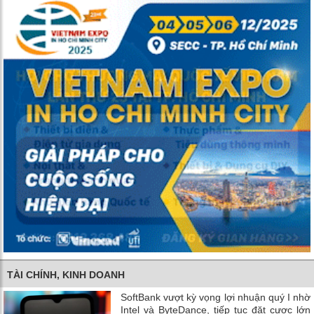
TÀI CHÍNH, KINH DOANH
SoftBank vượt kỳ vọng lợi nhuận quý I nhờ
Intel và ByteDance, tiếp tục đặt cược lớn