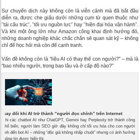
Sự chuyển dịch này không còn là viễn cảnh mà đã bắt đầu
diễn ra, được che giấu dưới những cụm từ quen thuộc như
"tái cấu trúc", "tối ưu nguồn lực" hay "hiện đại hóa vận hành".
Và khi một ông lớn như Amazon công khai định hướng đó,
những doanh nghiệp khác chắc chắn sẽ quan sát kỹ – không
chỉ để học hỏi mà còn để cạnh tranh.
Vấn đề không còn là “liệu AI có thay thế con người?” – mà là
“bao nhiêu người, trong bao lâu và ở cấp độ nào?”
thay đổi khi AI trở thành “người đọc chính” trên Internet
- Khi các chatbot AI như ChatGPT, Gemini hay Perplexity trở thành công
m phổ biến, người làm SEO giờ đây không chỉ tối ưu hóa cho con người
 tính đến bot AI – những “độc giả không nhấp chuột” nhưng có ảnh hưởng
h thông tin được hiển thị.