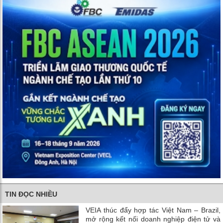
TIN ĐỌC NHIỀU
VEIA thúc đẩy hợp tác Việt Nam – Brazil,
mở rộng kết nối doanh nghiệp điện tử và