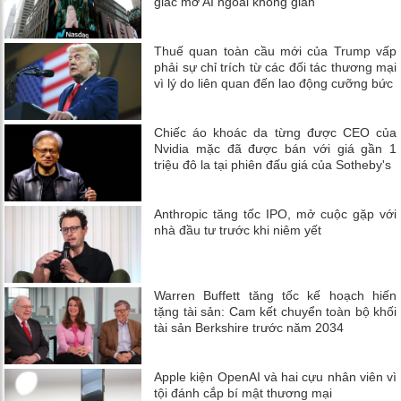
giấc mơ AI ngoài không gian
Thuế quan toàn cầu mới của Trump vấp
phải sự chỉ trích từ các đối tác thương mại
vì lý do liên quan đến lao động cưỡng bức
Chiếc áo khoác da từng được CEO của
Nvidia mặc đã được bán với giá gần 1
triệu đô la tại phiên đấu giá của Sotheby's
Anthropic tăng tốc IPO, mở cuộc gặp với
nhà đầu tư trước khi niêm yết
Warren Buffett tăng tốc kế hoạch hiến
tặng tài sản: Cam kết chuyển toàn bộ khối
tài sản Berkshire trước năm 2034
Apple kiện OpenAI và hai cựu nhân viên vì
tội đánh cắp bí mật thương mại