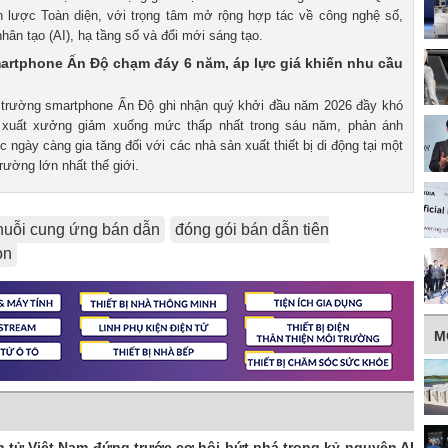
n lược Toàn diện, với trọng tâm mở rộng hợp tác về công nghệ số,
 nhân tạo (AI), hạ tầng số và đổi mới sáng tạo.
artphone Ấn Độ chạm đáy 6 năm, áp lực giá khiến nhu cầu
ị trường smartphone Ấn Độ ghi nhận quý khởi đầu năm 2026 đầy khó
 xuất xưởng giảm xuống mức thấp nhất trong sáu năm, phản ánh
 ngày càng gia tăng đối với các nhà sản xuất thiết bị di động tại một
trường lớn nhất thế giới.
huỗi cung ứng bán dẫn
đóng gói bán dẫn tiên
on
M
n tử Việt Nam đứng trước cơ hội bứt phá trong kỷ nguyên AI