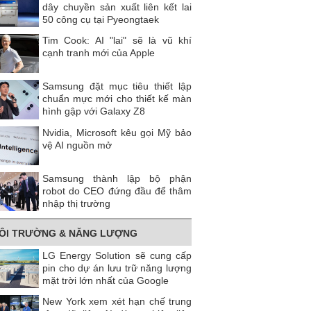
dây chuyền sản xuất liên kết lai
50 công cụ tại Pyeongtaek
Tim Cook: AI "lai" sẽ là vũ khí
cạnh tranh mới của Apple
Samsung đặt mục tiêu thiết lập
chuẩn mực mới cho thiết kế màn
hình gập với Galaxy Z8
Nvidia, Microsoft kêu gọi Mỹ bảo
vệ AI nguồn mở
Samsung thành lập bộ phận
robot do CEO đứng đầu để thâm
nhập thị trường
ÔI TRƯỜNG & NĂNG LƯỢNG
LG Energy Solution sẽ cung cấp
pin cho dự án lưu trữ năng lượng
mặt trời lớn nhất của Google
New York xem xét hạn chế trung