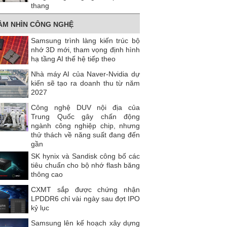
thang
ẦM NHÌN CÔNG NGHỆ
Samsung trình làng kiến trúc bộ
nhớ 3D mới, tham vọng định hình
hạ tầng AI thế hệ tiếp theo
Nhà máy AI của Naver-Nvidia dự
kiến ​​sẽ tạo ra doanh thu từ năm
2027
Công nghệ DUV nội địa của
Trung Quốc gây chấn động
ngành công nghiệp chip, nhưng
thử thách về năng suất đang đến
gần
SK hynix và Sandisk công bố các
tiêu chuẩn cho bộ nhớ flash băng
thông cao
CXMT sắp được chứng nhận
LPDDR6 chỉ vài ngày sau đợt IPO
kỷ lục
Samsung lên kế hoạch xây dựng