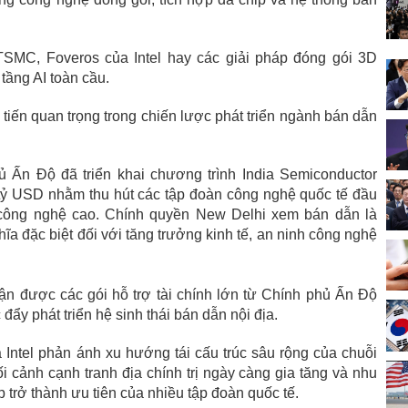
C, Foveros của Intel hay các giải pháp đóng gói 3D
 tầng AI toàn cầu.
tiến quan trọng trong chiến lược phát triển ngành bán dẫn
 Ấn Độ đã triển khai chương trình India Semiconductor
tỷ USD nhằm thu hút các tập đoàn công nghệ quốc tế đầu
à công nghệ cao. Chính quyền New Delhi xem bán dẫn là
a đặc biệt đối với tăng trưởng kinh tế, an ninh công nghệ
ận được các gói hỗ trợ tài chính lớn từ Chính phủ Ấn Độ
ẩy phát triển hệ sinh thái bán dẫn nội địa.
 Intel phản ánh xu hướng tái cấu trúc sâu rộng của chuỗi
 cảnh cạnh tranh địa chính trị ngày càng gia tăng và nhu
 trở thành ưu tiên của nhiều tập đoàn quốc tế.