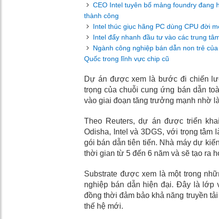
CEO Intel tuyên bố mảng foundry đang hồ
thành công
Intel thúc giục hãng PC dùng CPU đời mới
Intel đẩy nhanh đầu tư vào các trung t
Ngành công nghiệp bán dẫn non trẻ của 
Quốc trong lĩnh vực chip cũ
Dự án được xem là bước đi chiến lư
trọng của chuỗi cung ứng bán dẫn to
vào giai đoạn tăng trưởng mạnh nhờ l
Theo Reuters, dự án được triển kha
Odisha, Intel và 3DGS, với trọng tâm 
gói bán dẫn tiên tiến. Nhà máy dự ki
thời gian từ 5 đến 6 năm và sẽ tạo ra 
Substrate được xem là một trong nhữ
nghiệp bán dẫn hiện đại. Đây là lớp vậ
đồng thời đảm bảo khả năng truyền tải 
thế hệ mới.