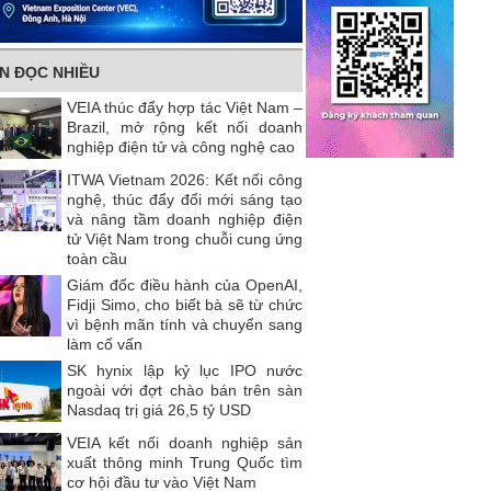
IN ĐỌC NHIỀU
VEIA thúc đẩy hợp tác Việt Nam –
Brazil, mở rộng kết nối doanh
nghiệp điện tử và công nghệ cao
ITWA Vietnam 2026: Kết nối công
nghệ, thúc đẩy đổi mới sáng tạo
và nâng tầm doanh nghiệp điện
tử Việt Nam trong chuỗi cung ứng
toàn cầu
Giám đốc điều hành của OpenAI,
Fidji Simo, cho biết bà sẽ từ chức
vì bệnh mãn tính và chuyển sang
làm cố vấn
SK hynix lập kỷ lục IPO nước
ngoài với đợt chào bán trên sàn
Nasdaq trị giá 26,5 tỷ USD
VEIA kết nối doanh nghiệp sản
xuất thông minh Trung Quốc tìm
cơ hội đầu tư vào Việt Nam