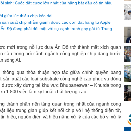
i sinh: Cuộc đặt cược lớn nhất của hãng bắt đầu có tín hiệu
 giữa lúc thiếu chip kéo dài
âm sản xuất chip nhằm giành được các đơn đặt hàng từ Apple
Ấn Độ đang phải đối mặt với sự cạnh tranh gay gắt từ Trung
ợc mới trong nỗ lực đưa Ấn Độ trở thành mắt xích quan
àn cầu trong bối cảnh ngành công nghiệp chip đang bước
àn sóng AI.
i thông qua thỏa thuận hợp tác giữa chính quyền bang
là sản xuất các loại substrate công nghệ cao phục vụ đóng
ến được xây dựng tại khu vực Bhubaneswar – Khurda trong
hơn 1.800 việc làm kỹ thuật chất lượng cao.
ng thành phần nền tảng quan trọng nhất của ngành công
t liệu trung gian giúp kết nối chip với hệ thống điện tử,
tín hiệu, nguồn điện và hiệu năng xử lý của các bộ vi xử lý