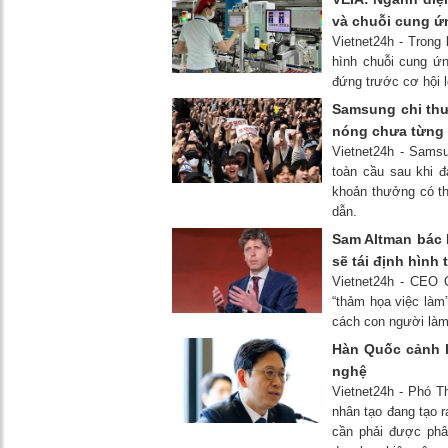
và chuỗi cung ứ
Vietnet24h - Trong 
hình chuỗi cung ứ
đứng trước cơ hội lớ
Samsung chi thư
nóng chưa từng 
Vietnet24h - Sams
toàn cầu sau khi 
khoản thưởng có th
dẫn.
Sam Altman bác b
sẽ tái định hình 
Vietnet24h - CEO 
“thảm họa việc làm”
cách con người làm 
Hàn Quốc cảnh b
nghệ
Vietnet24h - Phó 
nhân tạo đang tạo r
cần phải được phâ