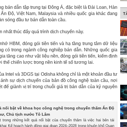
 bán dẫn tập trung tại Đông Á, đặc biệt là Đài Loan, Hàn
 Ấn Độ, Việt Nam, Malaysia và nhiều quốc gia khác đang
T
àn sóng đầu tư bán dẫn toàn cầu.
n nhất thúc đẩy quá trình dịch chuyển này.
nhớ HBM, đóng gói tiên tiến và hạ tầng trung tâm dữ liệu
ng có trong ngành công nghiệp bán dẫn. Những quốc gia
ia tăng cao như vật liệu nền, đóng gói tiên tiến, kiểm định
 thế chiến lược trong nền kinh tế số tương lai.
ủa Intel và 3DGS tại Odisha không chỉ là một khoản đầu tư
ánh sự dịch chuyển của bản đồ công nghệ toàn cầu, nơi
t để giành vị trí trong chuỗi giá trị bán dẫn của kỷ nguyên
ả nổi bật về khoa học công nghệ trong chuyến thăm Ấn Độ
hư, Chủ tịch nước Tô Lâm
t trong những kết quả nổi bật của chuyến thăm là việc hai bên tái
n khai Kế hoạch hành động giai đoạn 2024–2028 trong khuôn khổ Quan