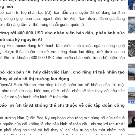
ng mới
bối cảnh trí tuệ nhân tạo (AI), bán dẫn và chuyển đổi số đang tái định
ng công nghệ toàn cầu, ngành điện tử Việt Nam được đánh giá đang
n để nâng tầm vị thế trong chuỗi giá trị quốc tế.
ởng tới 400.000 USD cho nhân viên bán dẫn, phản ánh sức
có của kỷ nguyên AI
ung Electronics đang trở thành tâm điểm chú ý của ngành công nghệ
đạt được thỏa thuận lịch sử với công đoàn lao động, mở đường cho
ể lên tới khoảng 400.000 USD cho nhiều nhân viên trong bộ phận bán
ỏ kịch bản “AI hủy diệt việc làm”, cho rằng trí tuệ nhân tạo
thay vì xóa sổ thị trường lao động
OpenAI Sam Altman cho rằng trí tuệ nhân tạo sẽ không dẫn tới một
 như nhiều lo ngại hiện nay, dù AI chắc chắn sẽ làm thay đổi sâu sắc
việc và vận hành nền kinh tế toàn cầu.
áo lợi ích từ AI không thể chỉ thuộc về các tập đoàn công
Thủ tướng Hàn Quốc Bae Kyung-hoon cho rằng sự bùng nổ của trí tuệ
a nguồn của cải khổng lồ cho nền kinh tế toàn cầu, nhưng lợi ích từ AI
n phối rộng hơn tới xã hội thay vì chỉ tập trung vào một nhóm nhỏ