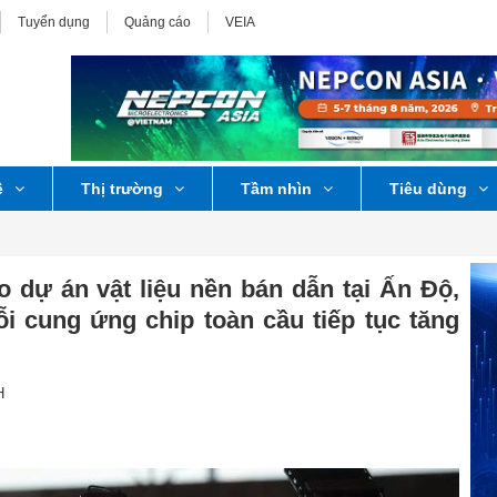
Tuyển dụng
Quảng cáo
VEIA
ệ
Thị trường
Tầm nhìn
Tiêu dùng
o dự án vật liệu nền bán dẫn tại Ấn Độ,
ỗi cung ứng chip toàn cầu tiếp tục tăng
H