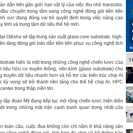
 dẫn tiến gần giới hạn vật lý của việc thu nhỏ transistor,
đầu chuyển trọng tâm sang công nghệ đóng gói tiên tiến
ĩnh vực đang đóng vai trò quyết định trong việc nâng cao
y tính và trung tâm dữ liệu thế hệ mới.
ại Odisha sẽ tập trung sản xuất glass-core substrate, high-
nền tảng đóng gói bán dẫn tiên tiến phục vụ công nghệ tích
T
ubstrate hiện là một trong những công nghệ chiến lược của
 liệu hữu cơ truyền thống, nền kính (glass substrate) cho
 truyền dữ liệu nhanh hơn và hỗ trợ các kiến trúc chip AI
 kỳ vọng sẽ trở thành nền tảng cho thế hệ chip AI, HPC
enter trong thập niên tới.
ấy tập đoàn Mỹ đang tiếp tục mở rộng chiến lược hiện diện
một trong những mặt trận cạnh tranh quan trọng nhất của
ên toàn cầu, cuộc đua không còn chỉ nằm ở khả năng sản
ang công nghệ đóng gói, tích hợp đa chip và hệ thống bán