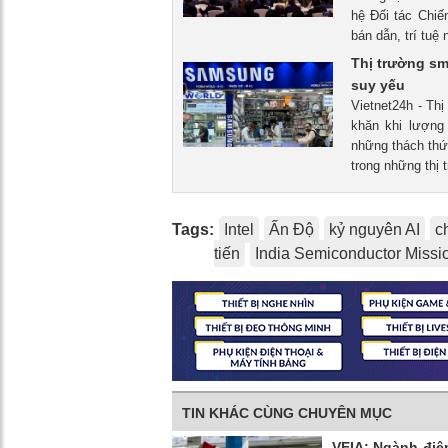
hệ Đối tác Chiế
bán dẫn, trí tuệ
Thị trường sm
suy yếu
Vietnet24h - Th
khăn khi lượng
những thách thức
trong những thị 
Tags:
Intel
Ấn Độ
kỷ nguyên AI
c
tiến
India Semiconductor Missi
TIN KHÁC CÙNG CHUYÊN MỤC
VEIA: Ngành điệ