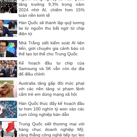
tăng trưởng 9,3% trong năm
2024 nhờ AI, chiếm hơn 15%
toàn nền kinh tế
Hàn Quốc sẽ thành lập quỹ tương
lai từ nguồn thu bất ngờ từ chip
điện tử
Nhà Trắng siết kiểm soát AI tiên
tiến, giới chuyên gia cảnh báo có
thể tạo lợi thế cho Trung Quốc
Kế hoạch đầu tư chip của
Samsung và SK vẫn còn dư địa
để điều chỉnh
Australia tăng gấp đôi mức phạt
với các nền tảng vi phạm lệnh
cấm trẻ em dùng mạng xã hội
Hàn Quốc thúc đẩy kế hoạch đầu
tư hơn 100 nghìn tỷ won vào các
cụm công nghiệp bán dẫn
Trung Quốc siết thương mại với
hàng chục doanh nghiệp Mỹ,
căng thẳng công nghệ tiếp tục leo