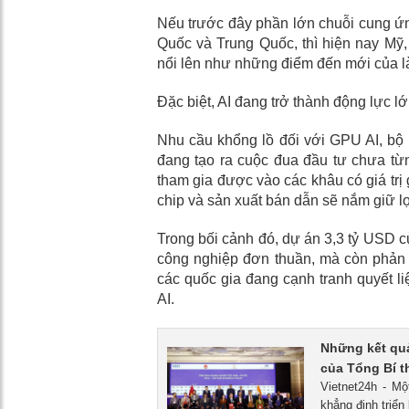
Nếu trước đây phần lớn chuỗi cung ứng
Quốc và Trung Quốc, thì hiện nay Mỹ,
nổi lên như những điểm đến mới của l
Đặc biệt, AI đang trở thành động lực lớ
Nhu cầu khổng lồ đối với GPU AI, bộ 
đang tạo ra cuộc đua đầu tư chưa từ
tham gia được vào các khâu có giá trị g
chip và sản xuất bán dẫn sẽ nắm giữ lợi
Trong bối cảnh đó, dự án 3,3 tỷ USD c
công nghiệp đơn thuần, mà còn phản 
các quốc gia đang cạnh tranh quyết liệ
AI.
Những kết qu
của Tổng Bí t
Vietnet24h - Mộ
khẳng định triể