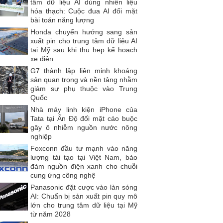
tâm dữ liệu AI dùng nhiên liệu
hóa thạch: Cuộc đua AI đối mặt
bài toán năng lượng
Honda chuyển hướng sang sản
xuất pin cho trung tâm dữ liệu AI
tại Mỹ sau khi thu hẹp kế hoạch
xe điện
G7 thành lập liên minh khoáng
sản quan trọng và nền tảng nhằm
giảm sự phụ thuộc vào Trung
Quốc
Nhà máy linh kiện iPhone của
Tata tại Ấn Độ đối mặt cáo buộc
gây ô nhiễm nguồn nước nông
nghiệp
Foxconn đầu tư mạnh vào năng
lượng tái tạo tại Việt Nam, bảo
đảm nguồn điện xanh cho chuỗi
cung ứng công nghệ
Panasonic đặt cược vào làn sóng
AI: Chuẩn bị sản xuất pin quy mô
lớn cho trung tâm dữ liệu tại Mỹ
từ năm 2028