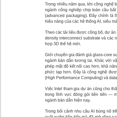
Trong nhiều năm qua, khi công nghệ bán
ngành công nghiệp chip toàn cầu bắt 
(advanced packaging). Đây chính là l
hiệu năng của các hệ thống AI, siêu má
Theo các tài liệu được công bố, dự án t
density interconnect substrate và các 
hợp 3D thế hệ mới.
Giới chuyên gia đánh giá glass-core s
ngành bán dẫn tương lai. Khác với vật
phép mật độ kết nối cao hơn, khả năng
phức tạp hơn. Đây là công nghệ được
(High Performance Computing) và datac
Việc Intel tham gia dự án cũng cho th
trong lĩnh vực đóng gói tiên tiến — 
ngành bán dẫn hiện nay.
Trong bối cảnh nhu cầu AI bùng nổ tr
xuất wafer tiên tiến mà đã mở rộng s