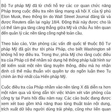
Bộ Tư pháp Mỹ đã từ chối hỗ trợ các cơ quan chức năng
Pháp trong cuộc điều tra nền tảng mạng xã hội X của tỷ phú
Elon Musk, theo thông tin do Wall Street Journal đăng tải và
được Reuters dẫn lại ngày 18/4. Động thái này được cho là
có thể làm gia tăng căng thẳng giữa Mỹ và châu Âu liên quan
đến quản lý các nền tảng công nghệ toàn cầu.
Theo báo cáo, Văn phòng các vấn đề quốc tế thuộc Bộ Tư
pháp Mỹ đã gửi thư tới phía Pháp, cho biết Washington sẽ
không hỗ trợ điều tra. Trong thư, phía Mỹ cho rằng cuộc điều
tra của Pháp có thể nhằm sử dụng hệ thống pháp luật hình sự
để kiểm soát một nền tảng truyền thông, điều mà họ nhận
định có thể mâu thuẫn với quyền tự do ngôn luận theo Tu
chính án thứ nhất của Hiến pháp Mỹ.
Cuộc điều tra của Pháp nhằm vào nền tảng X đã diễn ra hơn
một năm qua và từng dẫn tới việc khám xét văn phòng của
công ty tại Paris hồi đầu năm nay. Các cáo buộc đang được
xem xét bao gồm khả năng thao túng thuật toán nội dung,
trích xuất dữ liệu người dùng trái phép, cũng như liên quan