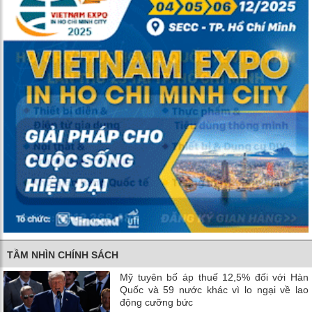
TẦM NHÌN CHÍNH SÁCH
Mỹ tuyên bố áp thuế 12,5% đối với Hàn
Quốc và 59 nước khác vì lo ngại về lao
động cưỡng bức