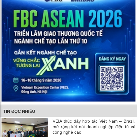
TIN ĐỌC NHIỀU
VEIA thúc đẩy hợp tác Việt Nam – Brazil,
mở rộng kết nối doanh nghiệp điện tử và
công nghệ cao