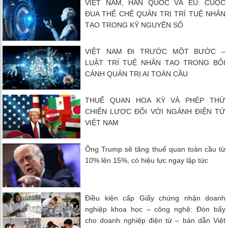
VIỆT NAM, HÀN QUỐC VÀ EU: CUỘC
ĐUA THỂ CHẾ QUẢN TRỊ TRÍ TUỆ NHÂN
TẠO TRONG KỶ NGUYÊN SỐ
VIỆT NAM ĐI TRƯỚC MỘT BƯỚC –
LUẬT TRÍ TUỆ NHÂN TẠO TRONG BỐI
CẢNH QUẢN TRỊ AI TOÀN CẦU
THUẾ QUAN HOA KỲ VÀ PHÉP THỬ
CHIẾN LƯỢC ĐỐI VỚI NGÀNH ĐIỆN TỬ
VIỆT NAM
Ông Trump sẽ tăng thuế quan toàn cầu từ
10% lên 15%, có hiệu lực ngay lập tức
Điều kiện cấp Giấy chứng nhận doanh
nghiệp khoa học – công nghệ: Đòn bẩy
cho doanh nghiệp điện tử – bán dẫn Việt