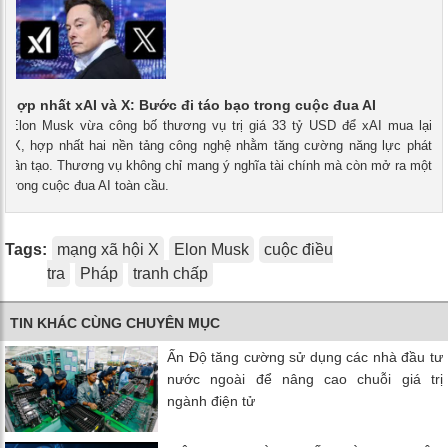
 hợp nhất xAI và X: Bước đi táo bạo trong cuộc đua AI
 - Elon Musk vừa công bố thương vụ trị giá 33 tỷ USD để xAI mua lại
i X, hợp nhất hai nền tảng công nghệ nhằm tăng cường năng lực phát
uệ nhân tạo. Thương vụ không chỉ mang ý nghĩa tài chính mà còn mở ra một
 trong cuộc đua AI toàn cầu.
Tags:
mạng xã hội X
Elon Musk
cuộc điều
tra
Pháp
tranh chấp
TIN KHÁC CÙNG CHUYÊN MỤC
Ấn Độ tăng cường sử dụng các nhà đầu tư
nước ngoài để nâng cao chuỗi giá trị
ngành điện tử