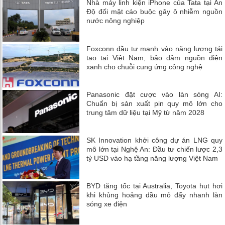
Nhà máy linh kiện iPhone của Tata tại Ấn
Độ đối mặt cáo buộc gây ô nhiễm nguồn
nước nông nghiệp
Foxconn đầu tư mạnh vào năng lượng tái
tạo tại Việt Nam, bảo đảm nguồn điện
xanh cho chuỗi cung ứng công nghệ
Panasonic đặt cược vào làn sóng AI:
Chuẩn bị sản xuất pin quy mô lớn cho
trung tâm dữ liệu tại Mỹ từ năm 2028
SK Innovation khởi công dự án LNG quy
mô lớn tại Nghệ An: Đầu tư chiến lược 2,3
tỷ USD vào hạ tầng năng lượng Việt Nam
BYD tăng tốc tại Australia, Toyota hụt hơi
khi khủng hoảng dầu mỏ đẩy nhanh làn
sóng xe điện