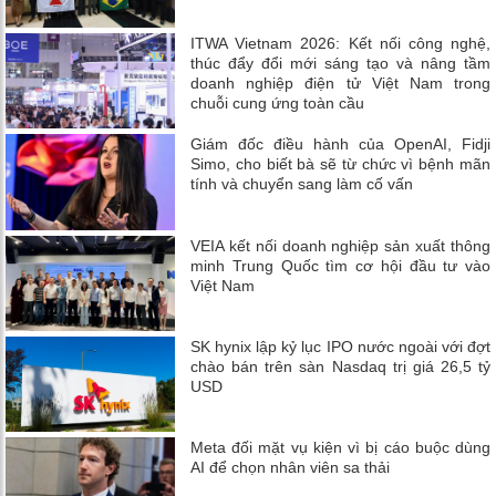
ITWA Vietnam 2026: Kết nối công nghệ,
thúc đẩy đổi mới sáng tạo và nâng tầm
doanh nghiệp điện tử Việt Nam trong
chuỗi cung ứng toàn cầu
Giám đốc điều hành của OpenAI, Fidji
Simo, cho biết bà sẽ từ chức vì bệnh mãn
tính và chuyển sang làm cố vấn
VEIA kết nối doanh nghiệp sản xuất thông
minh Trung Quốc tìm cơ hội đầu tư vào
Việt Nam
SK hynix lập kỷ lục IPO nước ngoài với đợt
chào bán trên sàn Nasdaq trị giá 26,5 tỷ
USD
Meta đối mặt vụ kiện vì bị cáo buộc dùng
AI để chọn nhân viên sa thải