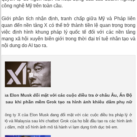
công nghệ Mỹ trên toàn cầu.
Giới phân tích nhận định, tranh chấp giữa Mỹ và Pháp liên
quan đến nền tảng X có thể trở thành tiền lệ quan trọng trong
việc định hình khung pháp lý quốc tế đối với các nền tảng
mạng xã hội xuyên biên giới trong thời đại trí tuệ nhân tạo và
nội dung do AI tạo ra.
 của Elon Musk đối mặt với các cuộc điều tra ở châu Âu, Ấn Độ
sia sau khi phần mềm Grok tạo ra hình ảnh khiêu dâm phụ nữ
- Công ty X của Elon Musk đang đối mặt với các cuộc điều tra pháp lý ở
 Độ và Malaysia sau khi chatbot Grok của họ bắt đầu tạo ra các hình ảnh
iêu dâm, một số hình ảnh mô tả hành vi lạm dụng tình dục trẻ em.