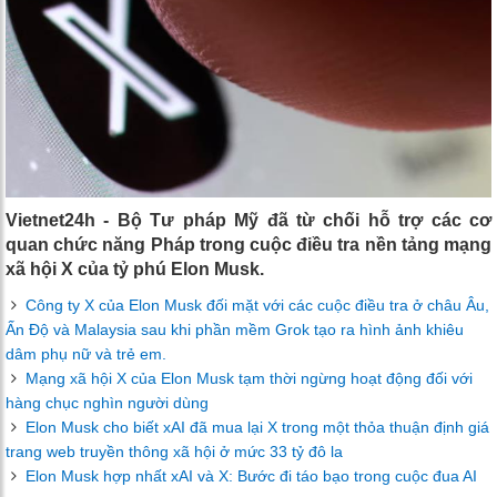
Vietnet24h - Bộ Tư pháp Mỹ đã từ chối hỗ trợ các cơ
quan chức năng Pháp trong cuộc điều tra nền tảng mạng
xã hội X của tỷ phú Elon Musk.
Công ty X của Elon Musk đối mặt với các cuộc điều tra ở châu Âu,
Ấn Độ và Malaysia sau khi phần mềm Grok tạo ra hình ảnh khiêu
dâm phụ nữ và trẻ em.
Mạng xã hội X của Elon Musk tạm thời ngừng hoạt động đối với
hàng chục nghìn người dùng
Elon Musk cho biết xAI đã mua lại X trong một thỏa thuận định giá
trang web truyền thông xã hội ở mức 33 tỷ đô la
Elon Musk hợp nhất xAI và X: Bước đi táo bạo trong cuộc đua AI