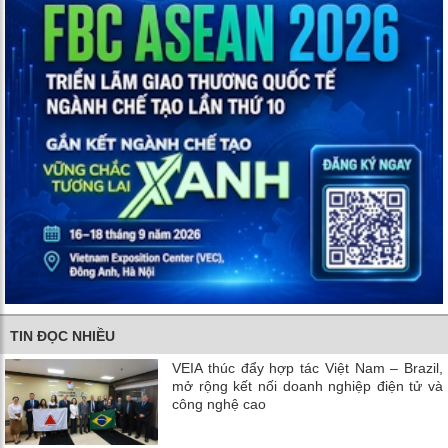
TIN ĐỌC NHIỀU
VEIA thúc đẩy hợp tác Việt Nam – Brazil,
mở rộng kết nối doanh nghiệp điện tử và
công nghệ cao