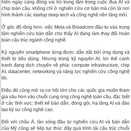
hiện ngày càng đóng vai trò trung tâm trong cuộc đua AI và
chip toàn cầu, không chỉ ở nghiên cứu cơ bản mà còn là nơi
hình thành các startup deep-tech và công nghệ nền tảng mới.
Ở góc độ rộng hơn, việc Meta và Broadcom đầu tư vào trung
tâm nghiên cứu bán dẫn cho thấy AI đang làm thay đổi hoàn
toàn cấu trúc ngành công nghệ.
Kỷ nguyên smartphone từng được dẫn dắt bởi ứng dụng và
thiết bị tiêu dùng. Nhưng trong kỷ nguyên AI, lợi thế cạnh
tranh đang dịch chuyển về phía: compute infrastructure, chip
AI, datacenter, networking và năng lực nghiên cứu công nghệ
lõi.
Điều đó cũng mở ra cơ hội lớn cho các quốc gia muốn tham
gia sâu hơn vào chuỗi cung ứng công nghệ toàn cầu, đặc biệt
ở các lĩnh vực: thiết kế bán dẫn, đóng gói, hạ tầng AI và đào
tạo kỹ sư công nghệ cao.
Đối với châu Á, làn sóng đầu tư nghiên cứu AI và bán dẫn
của Mỹ cũng sẽ tiếp tục thúc đẩy quá trình tái cấu trúc chuỗi