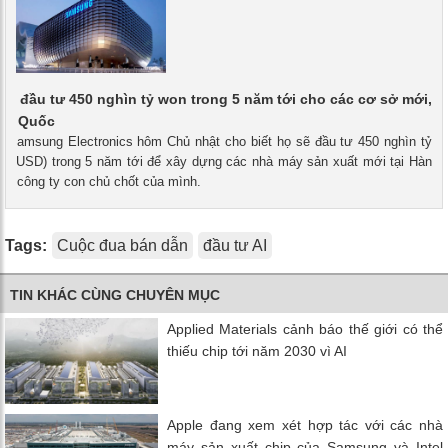
ẽ đầu tư 450 nghìn tỷ won trong 5 năm tới cho các cơ sở mới,
Hàn Quốc
 - Samsung Electronics hôm Chủ nhật cho biết họ sẽ đầu tư 450 nghìn tỷ
 tỷ USD) trong 5 năm tới để xây dựng các nhà máy sản xuất mới tại Hàn
ác công ty con chủ chốt của mình.
Tags:
Cuộc đua bán dẫn
đầu tư AI
TIN KHÁC CÙNG CHUYÊN MỤC
Applied Materials cảnh báo thế giới có thể
thiếu chip tới năm 2030 vì AI
Apple đang xem xét hợp tác với các nhà
máy sản xuất chip của Samsung và Intel