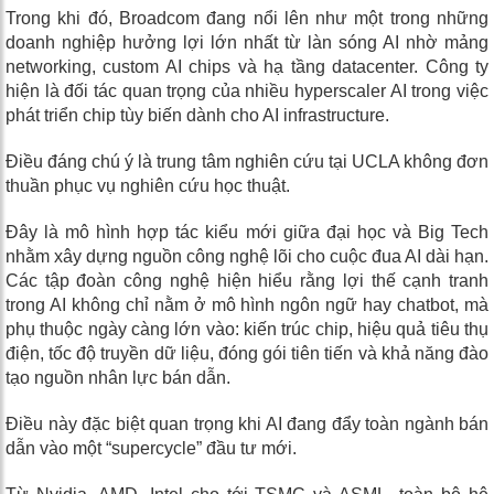
Trong khi đó, Broadcom đang nổi lên như một trong những
doanh nghiệp hưởng lợi lớn nhất từ làn sóng AI nhờ mảng
networking, custom AI chips và hạ tầng datacenter. Công ty
hiện là đối tác quan trọng của nhiều hyperscaler AI trong việc
phát triển chip tùy biến dành cho AI infrastructure.
Điều đáng chú ý là trung tâm nghiên cứu tại UCLA không đơn
thuần phục vụ nghiên cứu học thuật.
Đây là mô hình hợp tác kiểu mới giữa đại học và Big Tech
nhằm xây dựng nguồn công nghệ lõi cho cuộc đua AI dài hạn.
Các tập đoàn công nghệ hiện hiểu rằng lợi thế cạnh tranh
trong AI không chỉ nằm ở mô hình ngôn ngữ hay chatbot, mà
phụ thuộc ngày càng lớn vào: kiến trúc chip, hiệu quả tiêu thụ
điện, tốc độ truyền dữ liệu, đóng gói tiên tiến và khả năng đào
tạo nguồn nhân lực bán dẫn.
Điều này đặc biệt quan trọng khi AI đang đẩy toàn ngành bán
dẫn vào một “supercycle” đầu tư mới.