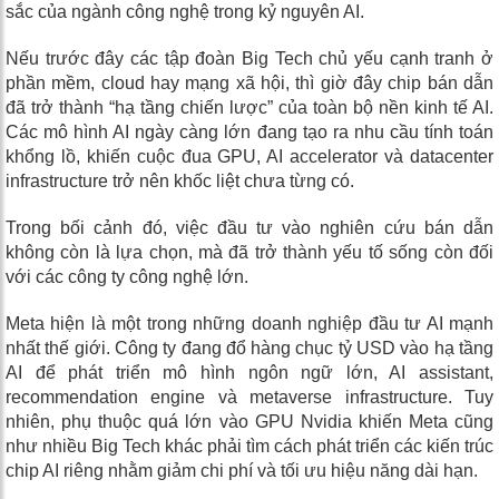
sắc của ngành công nghệ trong kỷ nguyên AI.
Nếu trước đây các tập đoàn Big Tech chủ yếu cạnh tranh ở
phần mềm, cloud hay mạng xã hội, thì giờ đây chip bán dẫn
đã trở thành “hạ tầng chiến lược” của toàn bộ nền kinh tế AI.
Các mô hình AI ngày càng lớn đang tạo ra nhu cầu tính toán
khổng lồ, khiến cuộc đua GPU, AI accelerator và datacenter
infrastructure trở nên khốc liệt chưa từng có.
Trong bối cảnh đó, việc đầu tư vào nghiên cứu bán dẫn
không còn là lựa chọn, mà đã trở thành yếu tố sống còn đối
với các công ty công nghệ lớn.
Meta hiện là một trong những doanh nghiệp đầu tư AI mạnh
nhất thế giới. Công ty đang đổ hàng chục tỷ USD vào hạ tầng
AI để phát triển mô hình ngôn ngữ lớn, AI assistant,
recommendation engine và metaverse infrastructure. Tuy
nhiên, phụ thuộc quá lớn vào GPU Nvidia khiến Meta cũng
như nhiều Big Tech khác phải tìm cách phát triển các kiến trúc
chip AI riêng nhằm giảm chi phí và tối ưu hiệu năng dài hạn.