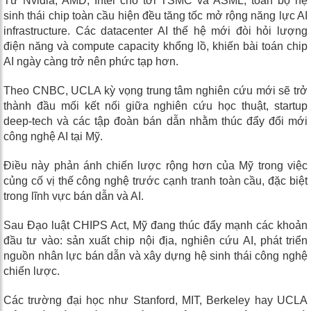
Từ Nvidia, AMD, Intel cho tới TSMC và ASML, toàn bộ hệ
sinh thái chip toàn cầu hiện đều tăng tốc mở rộng năng lực AI
infrastructure. Các datacenter AI thế hệ mới đòi hỏi lượng
điện năng và compute capacity khổng lồ, khiến bài toán chip
AI ngày càng trở nên phức tạp hơn.
Theo CNBC, UCLA kỳ vọng trung tâm nghiên cứu mới sẽ trở
thành đầu mối kết nối giữa nghiên cứu học thuật, startup
deep-tech và các tập đoàn bán dẫn nhằm thúc đẩy đổi mới
công nghệ AI tại Mỹ.
Điều này phản ánh chiến lược rộng hơn của Mỹ trong việc
củng cố vị thế công nghệ trước cạnh tranh toàn cầu, đặc biệt
trong lĩnh vực bán dẫn và AI.
Sau Đạo luật CHIPS Act, Mỹ đang thúc đẩy mạnh các khoản
đầu tư vào: sản xuất chip nội địa, nghiên cứu AI, phát triển
nguồn nhân lực bán dẫn và xây dựng hệ sinh thái công nghệ
chiến lược.
Các trường đại học như Stanford, MIT, Berkeley hay UCLA