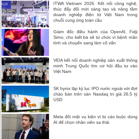
ITWA Vietnam 2026: Kết nối công nghệ,
thúc đẩy đổi mới sáng tạo và nâng tầm
doanh nghiệp điện tử Việt Nam trong
chuỗi cung ứng toàn cầu
Giám đốc điều hành của OpenAI, Fidji
Simo, cho biết bà sẽ từ chức vì bệnh mãn
tính và chuyển sang làm cố vấn
VEIA kết nối doanh nghiệp sản xuất thông
minh Trung Quốc tìm cơ hội đầu tư vào
Việt Nam
SK hynix lập kỷ lục IPO nước ngoài với đợt
chào bán trên sàn Nasdaq trị giá 26,5 tỷ
USD
Meta đối mặt vụ kiện vì bị cáo buộc dùng
AI để chọn nhân viên sa thải