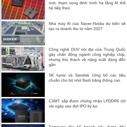
mới, tham vọng định hình hạ tầng AI thế
hệ tiếp theo
Nhà máy AI của Naver-Nvidia dự kiến ​​sẽ
tạo ra doanh thu từ năm 2027
Công nghệ DUV nội địa của Trung Quốc
gây chấn động ngành công nghiệp chip,
nhưng thử thách về năng suất đang đến
gần
SK hynix và Sandisk công bố các tiêu
chuẩn cho bộ nhớ flash băng thông cao
CXMT sắp được chứng nhận LPDDR6 chỉ
vài ngày sau đợt IPO kỷ lục
Samsung lên kế hoạch xây dựng dây