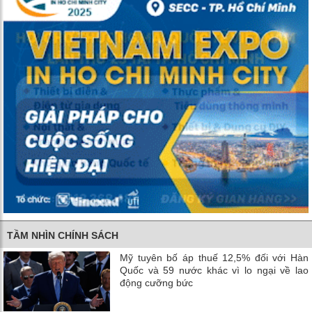
TẦM NHÌN CHÍNH SÁCH
Mỹ tuyên bố áp thuế 12,5% đối với Hàn
Quốc và 59 nước khác vì lo ngại về lao
động cưỡng bức