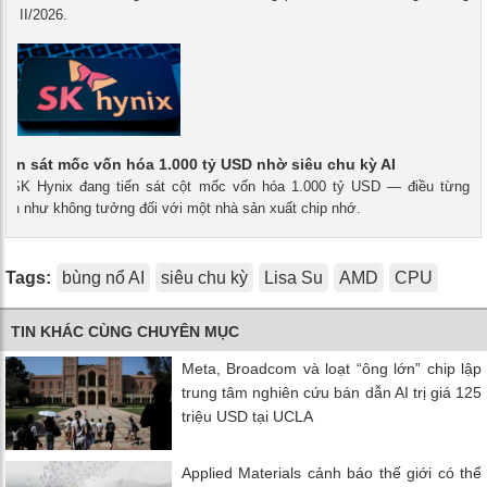
uý II/2026.
tiến sát mốc vốn hóa 1.000 tỷ USD nhờ siêu chu kỳ AI
 - SK Hynix đang tiến sát cột mốc vốn hóa 1.000 tỷ USD — điều từng
ần như không tưởng đối với một nhà sản xuất chip nhớ.
Tags:
bùng nổ AI
siêu chu kỳ
Lisa Su
AMD
CPU
TIN KHÁC CÙNG CHUYÊN MỤC
Meta, Broadcom và loạt “ông lớn” chip lập
trung tâm nghiên cứu bán dẫn AI trị giá 125
triệu USD tại UCLA
Applied Materials cảnh báo thế giới có thể