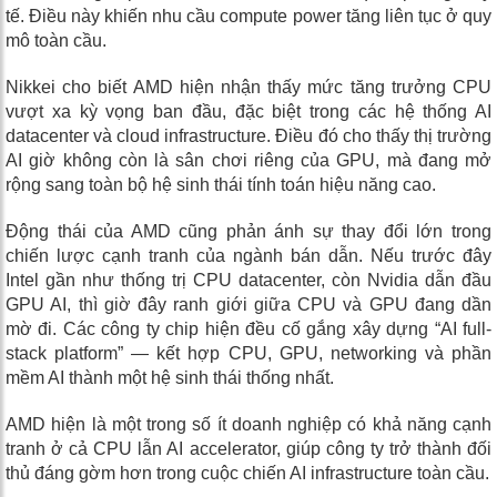
tế. Điều này khiến nhu cầu compute power tăng liên tục ở quy
mô toàn cầu.
Nikkei cho biết AMD hiện nhận thấy mức tăng trưởng CPU
vượt xa kỳ vọng ban đầu, đặc biệt trong các hệ thống AI
datacenter và cloud infrastructure. Điều đó cho thấy thị trường
AI giờ không còn là sân chơi riêng của GPU, mà đang mở
rộng sang toàn bộ hệ sinh thái tính toán hiệu năng cao.
Động thái của AMD cũng phản ánh sự thay đổi lớn trong
chiến lược cạnh tranh của ngành bán dẫn. Nếu trước đây
Intel gần như thống trị CPU datacenter, còn Nvidia dẫn đầu
GPU AI, thì giờ đây ranh giới giữa CPU và GPU đang dần
mờ đi. Các công ty chip hiện đều cố gắng xây dựng “AI full-
stack platform” — kết hợp CPU, GPU, networking và phần
mềm AI thành một hệ sinh thái thống nhất.
AMD hiện là một trong số ít doanh nghiệp có khả năng cạnh
tranh ở cả CPU lẫn AI accelerator, giúp công ty trở thành đối
thủ đáng gờm hơn trong cuộc chiến AI infrastructure toàn cầu.