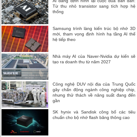
AI đang định hình lại cuộc đua bán dẫn:
Từ thu nhỏ transistor sang tích hợp hệ
thống
Samsung trình làng kiến trúc bộ nhớ 3D
mới, tham vọng định hình hạ tầng AI thế
hệ tiếp theo
Nhà máy AI của Naver-Nvidia dự kiến ​​sẽ
tạo ra doanh thu từ năm 2027
Công nghệ DUV nội địa của Trung Quốc
gây chấn động ngành công nghiệp chip,
nhưng thử thách về năng suất đang đến
gần
SK hynix và Sandisk công bố các tiêu
chuẩn cho bộ nhớ flash băng thông cao