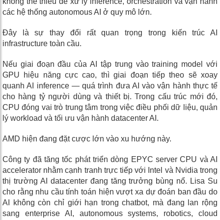
không thể thiếu để xử lý inference, orchestration và vận hành
các hệ thống autonomous AI ở quy mô lớn.
Đây là sự thay đổi rất quan trọng trong kiến trúc AI
infrastructure toàn cầu.
Nếu giai đoạn đầu của AI tập trung vào training model với
GPU hiệu năng cực cao, thì giai đoạn tiếp theo sẽ xoay
quanh AI inference — quá trình đưa AI vào vận hành thực tế
cho hàng tỷ người dùng và thiết bị. Trong cấu trúc mới đó,
CPU đóng vai trò trung tâm trong việc điều phối dữ liệu, quản
lý workload và tối ưu vận hành datacenter AI.
AMD hiện đang đặt cược lớn vào xu hướng này.
Công ty đã tăng tốc phát triển dòng EPYC server CPU và AI
accelerator nhằm cạnh tranh trực tiếp với Intel và Nvidia trong
thị trường AI datacenter đang tăng trưởng bùng nổ. Lisa Su
cho rằng nhu cầu tính toán hiện vượt xa dự đoán ban đầu do
AI không còn chỉ giới hạn trong chatbot, mà đang lan rộng
sang enterprise AI, autonomous systems, robotics, cloud