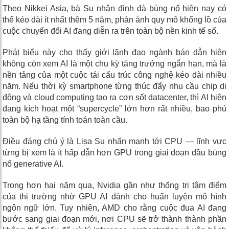
Theo Nikkei Asia, bà Su nhận định đà bùng nổ hiện nay có
thể kéo dài ít nhất thêm 5 năm, phản ánh quy mô khổng lồ của
cuộc chuyển đổi AI đang diễn ra trên toàn bộ nền kinh tế số.
Phát biểu này cho thấy giới lãnh đạo ngành bán dẫn hiện
không còn xem AI là một chu kỳ tăng trưởng ngắn hạn, mà là
nền tảng của một cuộc tái cấu trúc công nghệ kéo dài nhiều
năm. Nếu thời kỳ smartphone từng thúc đẩy nhu cầu chip di
động và cloud computing tạo ra cơn sốt datacenter, thì AI hiện
đang kích hoạt một “supercycle” lớn hơn rất nhiều, bao phủ
toàn bộ hạ tầng tính toán toàn cầu.
Điều đáng chú ý là Lisa Su nhấn mạnh tới CPU — lĩnh vực
từng bị xem là ít hấp dẫn hơn GPU trong giai đoạn đầu bùng
nổ generative AI.
Trong hơn hai năm qua, Nvidia gần như thống trị tâm điểm
của thị trường nhờ GPU AI dành cho huấn luyện mô hình
ngôn ngữ lớn. Tuy nhiên, AMD cho rằng cuộc đua AI đang
bước sang giai đoạn mới, nơi CPU sẽ trở thành thành phần