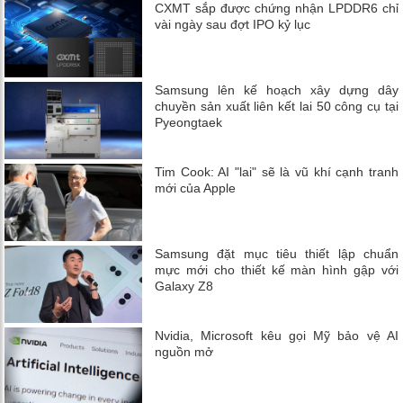
CXMT sắp được chứng nhận LPDDR6 chỉ
vài ngày sau đợt IPO kỷ lục
Samsung lên kế hoạch xây dựng dây
chuyền sản xuất liên kết lai 50 công cụ tại
Pyeongtaek
Tim Cook: AI "lai" sẽ là vũ khí cạnh tranh
mới của Apple
Samsung đặt mục tiêu thiết lập chuẩn
mực mới cho thiết kế màn hình gập với
Galaxy Z8
Nvidia, Microsoft kêu gọi Mỹ bảo vệ AI
nguồn mở