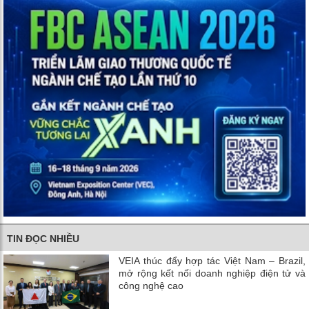
TIN ĐỌC NHIỀU
VEIA thúc đẩy hợp tác Việt Nam – Brazil,
mở rộng kết nối doanh nghiệp điện tử và
công nghệ cao