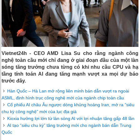
Vietnet24h - CEO AMD Lisa Su cho rằng ngành công
nghệ toàn cầu mới chỉ đang ở giai đoạn đầu của một làn
sóng tăng trưởng chưa từng có khi nhu cầu CPU và hạ
tầng tính toán AI đang tăng mạnh vượt xa mọi dự báo
trước đây.
Hàn Quốc – Hà Lan mở rộng liên minh bán dẫn vượt ra ngoài
ASML, định hình trục công nghệ mới của ngành chip toàn cầu
Cổ phiếu AI châu Âu ngược dòng khủng hoảng Iran, mở ra “siêu
chu kỳ công nghệ” mới của lục địa già
Kioxia hưởng lợi lớn từ làn sóng AI với lợi nhuận tăng gấp 48 lần
AI tạo “siêu chu kỳ” tăng trưởng mới cho ngành bán dẫn Trung
Quốc