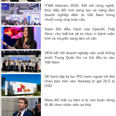
ITWA Vietnam 2026: Kết nối công nghệ,
thúc đẩy đổi mới sáng tạo và nâng tầm
doanh nghiệp điện tử Việt Nam trong
chuỗi cung ứng toàn cầu
Giám đốc điều hành của OpenAI, Fidji
Simo, cho biết bà sẽ từ chức vì bệnh mãn
tính và chuyển sang làm cố vấn
VEIA kết nối doanh nghiệp sản xuất thông
minh Trung Quốc tìm cơ hội đầu tư vào
Việt Nam
SK hynix lập kỷ lục IPO nước ngoài với đợt
chào bán trên sàn Nasdaq trị giá 26,5 tỷ
USD
Meta đối mặt vụ kiện vì bị cáo buộc dùng
AI để chọn nhân viên sa thải