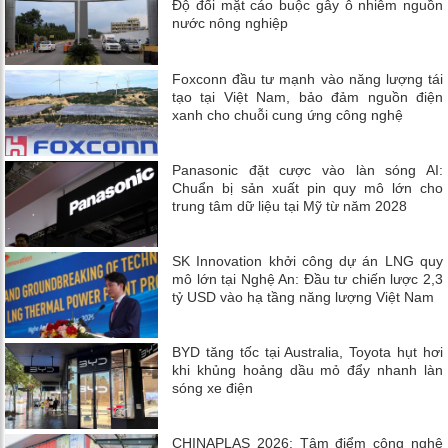
Độ đối mặt cáo buộc gây ô nhiễm nguồn
nước nông nghiệp
Foxconn đầu tư mạnh vào năng lượng tái
tạo tại Việt Nam, bảo đảm nguồn điện
xanh cho chuỗi cung ứng công nghệ
Panasonic đặt cược vào làn sóng AI:
Chuẩn bị sản xuất pin quy mô lớn cho
trung tâm dữ liệu tại Mỹ từ năm 2028
SK Innovation khởi công dự án LNG quy
mô lớn tại Nghệ An: Đầu tư chiến lược 2,3
tỷ USD vào hạ tầng năng lượng Việt Nam
BYD tăng tốc tại Australia, Toyota hụt hơi
khi khủng hoảng dầu mỏ đẩy nhanh làn
sóng xe điện
CHINAPLAS 2026: Tâm điểm công nghệ