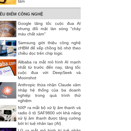
tâm
IÊU ĐIỂM CÔNG NGHỆ
Google tăng tốc cuộc đua AI
nhưng đối mặt làn sóng "chảy
máu chất xám"
Samsung giới thiệu công nghệ
zHBM để xếp chồng bộ nhớ theo
chiều dọc trên chip logic
Alibaba ra mắt mô hình AI mạnh
nhất từ trước đến nay, tăng tốc
cuộc đua với DeepSeek và
Moonshot
Anthropic thừa nhận Claude xâm
nhập hệ thống của ba doanh
nghiệp trong quá trình thử
nghiệm
NXP ra mắt bộ xử lý âm thanh và
radio ô tô SAF9800 với khả năng
xử lý âm thanh được tăng cường
bởi trí tuệ nhân tạo (AI)
LG ra mắt mô hình trí tuệ nhân