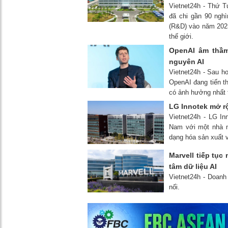
Vietnet24h - Thứ T
đã chi gần 90 nghì
(R&D) vào năm 2025
thế giới.
OpenAI âm thầm
nguyên AI
Vietnet24h - Sau h
OpenAI đang tiến t
có ảnh hưởng nhất t
LG Innotek mở rộ
Vietnet24h - LG I
Nam với một nhà m
dạng hóa sản xuất 
Marvell tiếp tụ
tâm dữ liệu AI
Vietnet24h - Doanh
nối.