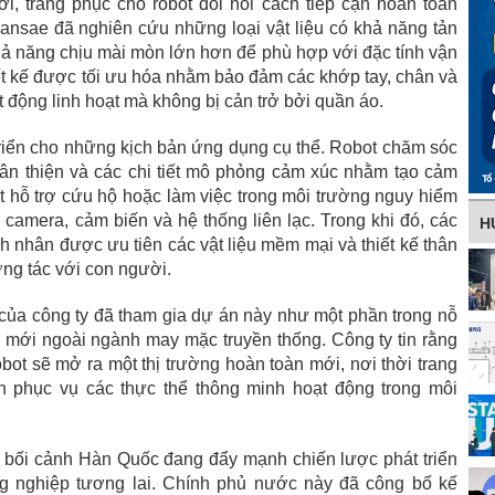
, trang phục cho robot đòi hỏi cách tiếp cận hoàn toàn
Hansae đã nghiên cứu những loại vật liệu có khả năng tản
khả năng chịu mài mòn lớn hơn để phù hợp với đặc tính vận
iết kế được tối ưu hóa nhằm bảo đảm các khớp tay, chân và
t động linh hoạt mà không bị cản trở bởi quần áo.
riển cho những kịch bản ứng dụng cụ thể. Robot chăm sóc
thân thiện và các chi tiết mô phỏng cảm xúc nhằm tạo cảm
t hỗ trợ cứu hộ hoặc làm việc trong môi trường nguy hiểm
o camera, cảm biến và hệ thống liên lạc. Trong khi đó, các
H
h nhân được ưu tiên các vật liệu mềm mại và thiết kế thân
ơng tác với con người.
 của công ty đã tham gia dự án này như một phần trong nỗ
g mới ngoài ngành may mặc truyền thống. Công ty tin rằng
bot sẽ mở ra một thị trường hoàn toàn mới, nơi thời trang
 phục vụ các thực thể thông minh hoạt động trong môi
 bối cảnh Hàn Quốc đang đẩy mạnh chiến lược phát triển
g nghiệp tương lai. Chính phủ nước này đã công bố kế