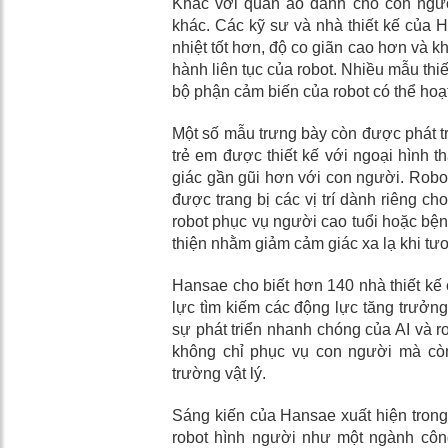
Khác với quần áo dành cho con người
khác. Các kỹ sư và nhà thiết kế của 
nhiệt tốt hơn, độ co giãn cao hơn và 
hành liên tục của robot. Nhiều mẫu th
bộ phận cảm biến của robot có thể hoạ
Một số mẫu trưng bày còn được phát t
trẻ em được thiết kế với ngoại hình 
giác gần gũi hơn với con người. Robo
được trang bị các vị trí dành riêng ch
robot phục vụ người cao tuổi hoặc bện
thiện nhằm giảm cảm giác xa lạ khi tư
Hansae cho biết hơn 140 nhà thiết kế
lực tìm kiếm các động lực tăng trưởn
sự phát triển nhanh chóng của AI và ro
không chỉ phục vụ con người mà còn
trường vật lý.
Sáng kiến của Hansae xuất hiện trong
robot hình người như một ngành côn