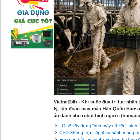
Vietnet24h - Khi cuộc đua trí tuệ nhân
lý, tập đoàn may mặc Hàn Quốc Hansae
áo dành cho robot hình người (humano
LG sẽ xây dựng "nhà máy dữ liệu" hình 
CEO XPeng trực tiếp điều hành mảng robo
Foxconn bắt tay Intel xây dựng hạ tầng A