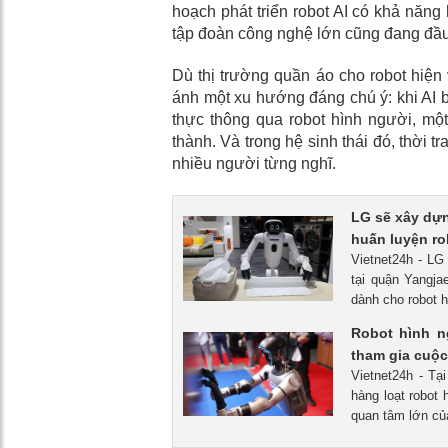
hoạch phát triển robot AI có khả năn
tập đoàn công nghệ lớn cũng đang đầu 
Dù thị trường quần áo cho robot hiện
ánh một xu hướng đáng chú ý: khi AI b
thực thông qua robot hình người, mộ
thành. Và trong hệ sinh thái đó, thời 
nhiều người từng nghĩ.
LG sẽ xây dựn
huấn luyện ro
Vietnet24h - LG
tại quận Yangja
dành cho robot 
Robot hình n
tham gia cuộc
Vietnet24h - Tạ
hàng loạt robot
quan tâm lớn của