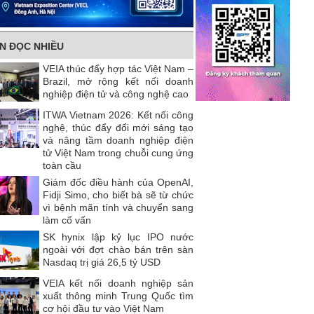
IN ĐỌC NHIỀU
VEIA thúc đẩy hợp tác Việt Nam –
Brazil, mở rộng kết nối doanh
nghiệp điện tử và công nghệ cao
ITWA Vietnam 2026: Kết nối công
nghệ, thúc đẩy đổi mới sáng tạo
và nâng tầm doanh nghiệp điện
tử Việt Nam trong chuỗi cung ứng
toàn cầu
Giám đốc điều hành của OpenAI,
Fidji Simo, cho biết bà sẽ từ chức
vì bệnh mãn tính và chuyển sang
làm cố vấn
SK hynix lập kỷ lục IPO nước
ngoài với đợt chào bán trên sàn
Nasdaq trị giá 26,5 tỷ USD
VEIA kết nối doanh nghiệp sản
xuất thông minh Trung Quốc tìm
cơ hội đầu tư vào Việt Nam