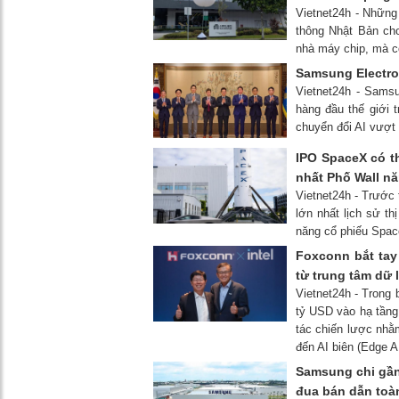
Vietnet24h - Những 
thông Nhật Bản cho
nhà máy chip, mà cò
Samsung Electro
Vietnet24h - Samsun
hàng đầu thế giới 
chuyển đổi AI vượt 
IPO SpaceX có t
nhất Phố Wall n
Vietnet24h - Trước
lớn nhất lịch sử t
năng cổ phiếu Space
Foxconn bắt tay
từ trung tâm dữ 
Vietnet24h - Trong 
tỷ USD vào hạ tầng 
tác chiến lược nhằm
đến AI biên (Edge A
Samsung chi gần
đua bán dẫn toà