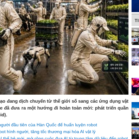
T
 tạo đang dịch chuyển từ thế giới số sang các ứng dụng vật
 đã đưa ra một hướng đi hoàn toàn mới: phát triển quần
id).
người đầu tiên của Hàn Quốc để huấn luyện robot
t hình người, tăng tốc thương mại hóa AI vật lý
I thế hệ mới, mở rộng cuộc đua AI từ trung tâm dữ liệu đến robot