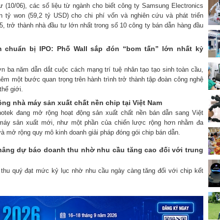
ư (10/06), các số liệu từ ngành cho biết công ty Samsung Electronics
n tỷ won (59,2 tỷ USD) cho chi phí vốn và nghiên cứu và phát triển
, trở thành nhà đầu tư lớn nhất trong số 10 công ty bán dẫn hàng đầu
 chuẩn bị IPO: Phố Wall sắp đón “bom tấn” lớn nhất kỷ
ơn ba năm dẫn dắt cuộc cách mạng trí tuệ nhân tạo tạo sinh toàn cầu,
hêm một bước quan trọng trên hành trình trở thành tập đoàn công nghệ
hế giới.
ng nhà máy sản xuất chất nền chip tại Việt Nam
nnotek đang mở rộng hoạt động sản xuất chất nền bán dẫn sang Việt
áy sản xuất mới, như một phần của chiến lược rộng hơn nhằm đa
và mở rộng quy mô kinh doanh giải pháp đóng gói chip bán dẫn.
c nâng dự báo doanh thu nhờ nhu cầu tăng cao đối với trung
 thu quý đạt mức kỷ lục nhờ nhu cầu ngày càng tăng đối với chip kết