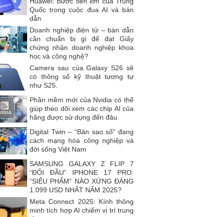
Huawei: Bước tiến lớn của Trung
Quốc trong cuộc đua AI và bán
dẫn
Doanh nghiệp điện tử – bán dẫn
cần chuẩn bị gì để đạt Giấy
chứng nhận doanh nghiệp khoa
học và công nghệ?
Camera sau của Galaxy S26 sẽ
có thông số kỹ thuật tương tự
như S25.
Phần mềm mới của Nvidia có thể
giúp theo dõi xem các chip AI của
hãng được sử dụng đến đâu.
Digital Twin – “Bản sao số” đang
cách mạng hóa công nghiệp và
đời sống Việt Nam
SAMSUNG GALAXY Z FLIP 7
“ĐỐI ĐẦU” IPHONE 17 PRO:
“SIÊU PHẨM” NÀO XỨNG ĐÁNG
1.099 USD NHẤT NĂM 2025?
Meta Connect 2025: Kính thông
minh tích hợp AI chiếm vị trí trung