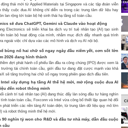
động thái mới từ Applied Materials tại Singapore và các tập đoàn viễn
 thấy cuộc đua AI không chỉ diễn ra trong các trung tâm dữ liệu hay
n lan rộng tới toàn bộ hệ sinh thái hạ tầng số toàn cầu.
nics sẽ đưa ChatGPT, Gemini và Claude vào hoạt động
g Electronics sẽ triển khai ba dịch vụ trí tuệ nhân tạo (AI) tạo sinh
trên toàn bộ hoạt động của mình, nhằm mục đích đẩy nhanh quá trình
ra ngoài việc chỉ dựa vào các mô hình và dịch vụ AI nội bộ.
hể bùng nổ hai chữ số ngay ngày đầu niêm yết, cơn sốt lớn
ăm 2026 đang hình thành
 thềm đợt phát hành cổ phiếu lần đầu ra công chúng (IPO) được xem là
hị trường tài chính toàn cầu, giới đầu tư đang đặt cược mạnh vào khả
X sẽ tăng trưởng hai chữ số ngay trong phiên giao dịch đầu tiên.
 Intel xây dựng hạ tầng AI thế hệ mới, mở rộng cuộc đua AI
liệu đến robot thông minh
bối cảnh trí tuệ nhân tạo (AI) đang thúc đẩy làn sóng đầu tư hàng nghìn
tính toán toàn cầu, Foxconn và Intel vừa công bố thiết lập quan hệ đối
C
 phát triển các nền tảng AI toàn diện, từ trung tâm dữ liệu quy mô lớn
I) và robot thông minh thế hệ mới.
 90 nghìn tỷ won cho R&D và đầu tư nhà máy, dẫn đầu cuộc
n cầu