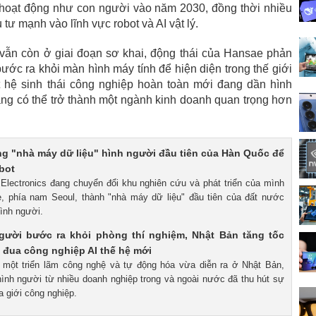
g hoạt động như con người vào năm 2030, đồng thời nhiều
tư mạnh vào lĩnh vực robot và AI vật lý.
 vẫn còn ở giai đoạn sơ khai, động thái của Hansae phản
ước ra khỏi màn hình máy tính để hiện diện trong thế giới
t hệ sinh thái công nghiệp hoàn toàn mới đang dần hình
trang có thể trở thành một ngành kinh doanh quan trọng hơn
g "nhà máy dữ liệu" hình người đầu tiên của Hàn Quốc để
bot
 Electronics đang chuyển đổi khu nghiên cứu và phát triển của mình
e, phía nam Seoul, thành "nhà máy dữ liệu" đầu tiên của đất nước
hình người.
gười bước ra khỏi phòng thí nghiệm, Nhật Bản tăng tốc
 đua công nghiệp AI thế hệ mới
i một triển lãm công nghệ và tự động hóa vừa diễn ra ở Nhật Bản,
 hình người từ nhiều doanh nghiệp trong và ngoài nước đã thu hút sự
 giới công nghiệp.