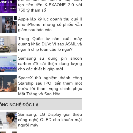
tạo tiên tiến K-EXAONE 2.0 với
750 tỷ tham số
Apple lập kỷ lục doanh thu quý II
nhờ iPhone, nhưng cổ phiếu vẫn
giảm sau báo cáo
Trung Quốc tự sản xuất máy
quang khắc DUV: Vì sao ASML và
ngành chip toàn cầu lo ngại?
Samsung sử dụng pin silicon
carbon để cải thiện dung lượng
cho các thiết bị gập mới
SpaceX thử nghiệm thành công
Starship sau IPO, tiến thêm một
bước tới tham vọng chinh phục
Mặt Trăng và Sao Hỏa
ÔNG NGHỆ ĐỘC LẠ
Samsung, LG Display giới thiệu
công nghệ OLED cho khuôn mặt
người máy