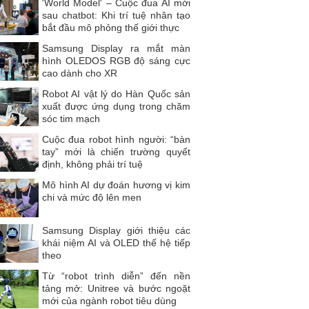
'World Model' – Cuộc đua AI mới
sau chatbot: Khi trí tuệ nhân tạo
bắt đầu mô phỏng thế giới thực
Samsung Display ra mắt màn
hình OLEDOS RGB độ sáng cực
cao dành cho XR
Robot AI vật lý do Hàn Quốc sản
xuất được ứng dụng trong chăm
sóc tim mạch
Cuộc đua robot hình người: “bàn
tay” mới là chiến trường quyết
định, không phải trí tuệ
Mô hình AI dự đoán hương vị kim
chi và mức độ lên men
Samsung Display giới thiệu các
khái niệm AI và OLED thế hệ tiếp
theo
Từ “robot trình diễn” đến nền
tảng mở: Unitree và bước ngoặt
mới của ngành robot tiêu dùng