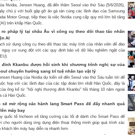
ủa Nvidia, Jensen Huang, đã đến thăm Seoul vào thứ Sáu (5/6/2026),
gây chú ý với buổi gặp gỡ ăn gà rán cùng các lãnh đạo của Samsung
dai Motor Group, tiếp theo là việc Nvidia cung cấp quy mô lớn bộ tăng
 (AI) trên khắp Hàn Quốc.
i ro pháp lý tại châu Âu vì công cụ theo dõi thao tác nhân
ện AI
ạch sử dụng công cụ theo dõi thao tác máy tính của nhân viên để đào
ện nguy cơ xung đột với các quy định bảo vệ dữ liệu nghiêm ngặt của
(EU).
 đỉnh Kkanbu được hồi sinh khi chương trình nghị sự của
oul chuyển hướng sang trí tuệ nhân tạo vật lý
nsen Huang của Nvidia dự kiến ​​sẽ đến Seoul vào thứ Sáu tuần tới để
uộc họp với các lãnh đạo của các tập đoàn lớn nhất Hàn Quốc, đây là
n của ông kể từ "hội nghị thượng đỉnh Kkanbu" hồi tháng 10 năm ngoái
ủa cả Hàn Quốc.
n sẽ mở rộng các hành lang Smart Pass để đẩy nhanh quá
c lên máy bay
ay quốc tế Incheon sẽ tăng cường các lối đi dành cho Smart Pass để
ợi cho người dùng ứng dụng điện thoại thông minh giúp quá trình xác
h khách lên máy bay diễn ra nhanh hơn.