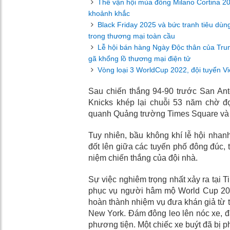
Thế vận hội mùa đông Milano Cortina 2
khoảnh khắc
Black Friday 2025 và bức tranh tiêu dùn
trong thương mại toàn cầu
Lễ hội bán hàng Ngày Độc thân của Trun
gã khổng lồ thương mại điện tử
Vòng loại 3 WorldCup 2022, đội tuyển V
Sau chiến thắng 94-90 trước San Ant
Knicks khép lại chuỗi 53 năm chờ đ
quanh Quảng trường Times Square và
Tuy nhiên, bầu không khí lễ hội nhan
đốt lên giữa các tuyến phố đông đúc, t
niệm chiến thắng của đội nhà.
Sự việc nghiêm trọng nhất xảy ra tại 
phục vụ người hâm mộ World Cup 202
hoàn thành nhiệm vụ đưa khán giả từ t
New York. Đám đông leo lên nóc xe, đ
phương tiện. Một chiếc xe buýt đã bị p