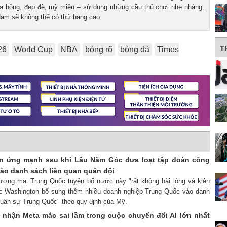
hoa hồng, đẹp đẽ, mỹ miều – sử dụng những cầu thủ chơi nhẹ nhàng,
 Nam sẽ không thể có thứ hạng cao.
T
26
World Cup
NBA
bóng rổ
bóng đá
Times
n ứng mạnh sau khi Lầu Năm Góc đưa loạt tập đoàn công
ào danh sách liên quan quân đội
ương mại Trung Quốc tuyên bố nước này "rất không hài lòng và kiên
ệc Washington bổ sung thêm nhiều doanh nghiệp Trung Quốc vào danh
quân sự Trung Quốc" theo quy định của Mỹ.
 nhận Meta mắc sai lầm trong cuộc chuyển đổi AI lớn nhất