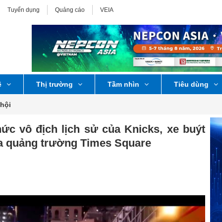
Tuyển dụng
Quảng cáo
VEIA
ệ
Thị trường
Tầm nhìn
Tiêu dùng
 hội
ức vô địch lịch sử của Knicks, xe buýt
ữa quảng trường Times Square