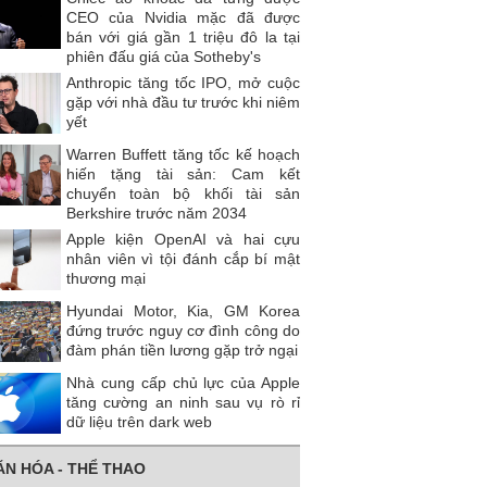
CEO của Nvidia mặc đã được
bán với giá gần 1 triệu đô la tại
phiên đấu giá của Sotheby's
Anthropic tăng tốc IPO, mở cuộc
gặp với nhà đầu tư trước khi niêm
yết
Warren Buffett tăng tốc kế hoạch
hiến tặng tài sản: Cam kết
chuyển toàn bộ khối tài sản
Berkshire trước năm 2034
Apple kiện OpenAI và hai cựu
nhân viên vì tội đánh cắp bí mật
thương mại
Hyundai Motor, Kia, GM Korea
đứng trước nguy cơ đình công do
đàm phán tiền lương gặp trở ngại
Nhà cung cấp chủ lực của Apple
tăng cường an ninh sau vụ rò rỉ
dữ liệu trên dark web
ĂN HÓA - THỂ THAO