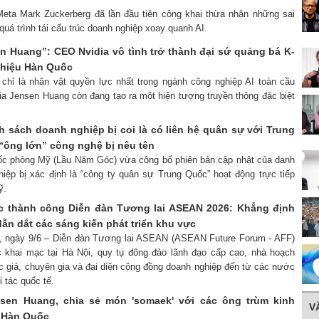
eta Mark Zuckerberg đã lần đầu tiên công khai thừa nhận những sai
 quá trình tái cấu trúc doanh nghiệp xoay quanh AI.
n Huang”: CEO Nvidia vô tình trở thành đại sứ quảng bá K-
 hiệu Hàn Quốc
 chỉ là nhân vật quyền lực nhất trong ngành công nghiệp AI toàn cầu
ia Jensen Huang còn đang tạo ra một hiện tượng truyền thông đặc biệt
 sách doanh nghiệp bị coi là có liên hệ quân sự với Trung
“ông lớn” công nghệ bị nêu tên
ốc phòng Mỹ (Lầu Năm Góc) vừa công bố phiên bản cập nhật của danh
iệp bị xác định là “công ty quân sự Trung Quốc” hoạt động trực tiếp
ỹ.
c thành công Diễn đàn Tương lai ASEAN 2026: Khẳng định
 dẫn dắt các sáng kiến phát triển khu vực
i, ngày 9/6 – Diễn đàn Tương lai ASEAN (ASEAN Future Forum - AFF)
 khai mạc tại Hà Nội, quy tụ đông đảo lãnh đạo cấp cao, nhà hoạch
c giả, chuyên gia và đại diện cộng đồng doanh nghiệp đến từ các nước
 tác quốc tế.
nsen Huang, chia sẻ món 'somaek' với các ông trùm kinh
V
 Hàn Quốc