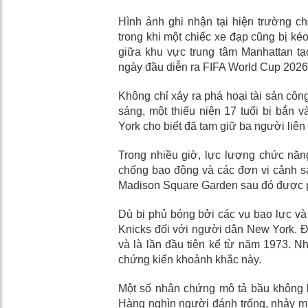
Hình ảnh ghi nhận tại hiện trường ch
trong khi một chiếc xe đạp cũng bị ké
giữa khu vực trung tâm Manhattan t
ngày đầu diễn ra FIFA World Cup 2026
Không chỉ xảy ra phá hoại tài sản cô
sáng, một thiếu niên 17 tuổi bị bắn
York cho biết đã tạm giữ ba người liên
Trong nhiều giờ, lực lượng chức năng 
chống bạo động và các đơn vị cảnh s
Madison Square Garden sau đó được p
Dù bị phủ bóng bởi các vụ bạo lực và
Knicks đối với người dân New York. Đ
và là lần đầu tiên kể từ năm 1973. 
chứng kiến khoảnh khắc này.
Một số nhân chứng mô tả bầu không 
Hàng nghìn người đánh trống, nhảy múa