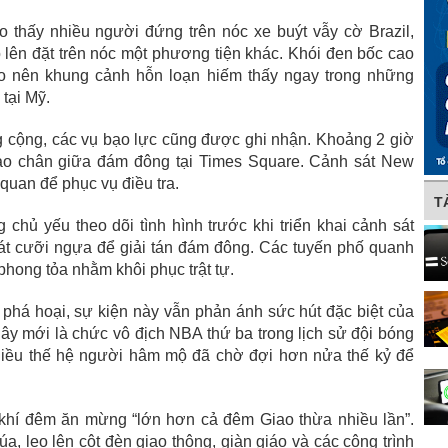
o thấy nhiều người đứng trên nóc xe buýt vẫy cờ Brazil,
o lên đặt trên nóc một phương tiện khác. Khói đen bốc cao
ạo nên khung cảnh hỗn loạn hiếm thấy ngay trong những
 tại Mỹ.
ng cộng, các vụ bạo lực cũng được ghi nhận. Khoảng 2 giờ
 vào chân giữa đám đông tại Times Square. Cảnh sát New
 quan để phục vụ điều tra.
T
chủ yếu theo dõi tình hình trước khi triển khai cảnh sát
át cưỡi ngựa để giải tán đám đông. Các tuyến phố quanh
hong tỏa nhằm khôi phục trật tự.
 phá hoại, sự kiện này vẫn phản ánh sức hút đặc biệt của
ây mới là chức vô địch NBA thứ ba trong lịch sử đội bóng
Nhiều thế hệ người hâm mộ đã chờ đợi hơn nửa thế kỷ để
khí đêm ăn mừng “lớn hơn cả đêm Giao thừa nhiều lần”.
, leo lên cột đèn giao thông, giàn giáo và các công trình