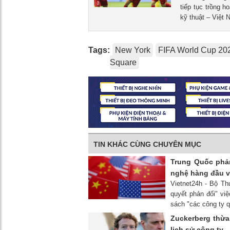
tiếp tục trồng 
kỹ thuật – Việt
Tags:
New York
FIFA World Cup 20
Square
TIN KHÁC CÙNG CHUYÊN MỤC
Trung Quốc phả
nghệ hàng đầu v
Vietnet24h - Bộ Th
quyết phản đối" vi
sách "các công ty 
Zuckerberg thừa
lịch sử công ty