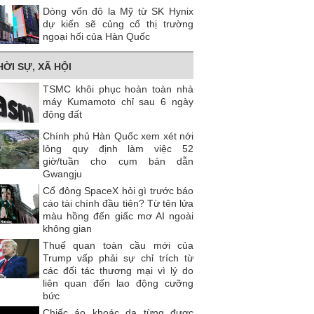
Dòng vốn đô la Mỹ từ SK Hynix
dự kiến ​​sẽ củng cố thị trường
ngoại hối của Hàn Quốc
HỜI SỰ, XÃ HỘI
TSMC khôi phục hoàn toàn nhà
máy Kumamoto chỉ sau 6 ngày
động đất
Chính phủ Hàn Quốc xem xét nới
lỏng quy định làm việc 52
giờ/tuần cho cụm bán dẫn
Gwangju
Cổ đông SpaceX hỏi gì trước báo
cáo tài chính đầu tiên? Từ tên lửa
màu hồng đến giấc mơ AI ngoài
không gian
Thuế quan toàn cầu mới của
Trump vấp phải sự chỉ trích từ
các đối tác thương mại vì lý do
liên quan đến lao động cưỡng
bức
Chiếc áo khoác da từng được