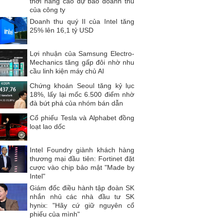
thời nâng cao dự báo doanh thu
của công ty
Doanh thu quý II của Intel tăng
25% lên 16,1 tỷ USD
Lợi nhuận của Samsung Electro-
Mechanics tăng gấp đôi nhờ nhu
cầu linh kiện máy chủ AI
Chứng khoán Seoul tăng kỷ lục
18%, lấy lại mốc 6.500 điểm nhờ
đà bứt phá của nhóm bán dẫn
Cổ phiếu Tesla và Alphabet đồng
loạt lao dốc
Intel Foundry giành khách hàng
thương mại đầu tiên: Fortinet đặt
cược vào chip bảo mật "Made by
Intel"
Giám đốc điều hành tập đoàn SK
nhắn nhủ các nhà đầu tư SK
hynix: "Hãy cứ giữ nguyên cổ
phiếu của mình"