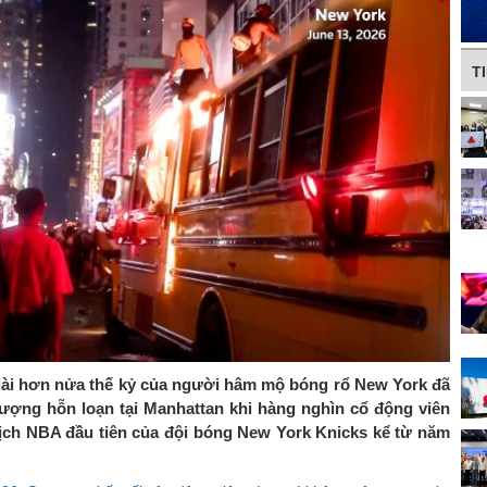
T
 dài hơn nửa thế kỷ của người hâm mộ bóng rổ New York đã
ợng hỗn loạn tại Manhattan khi hàng nghìn cổ động viên
ch NBA đầu tiên của đội bóng New York Knicks kể từ năm