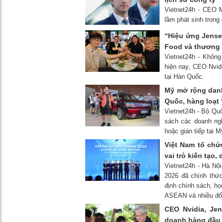
Vietnet24h - CEO M
lầm phát sinh trong
“Hiệu ứng Jense
Food và thương
Vietnet24h - Không
hiện nay, CEO Nvid
tại Hàn Quốc.
Mỹ mở rộng danh
Quốc, hàng loạt 
Vietnet24h - Bộ Qu
sách các doanh ngh
hoặc gián tiếp tại M
Việt Nam tổ chứ
vai trò kiến tạo,
Vietnet24h - Hà Nộ
2026 đã chính thức
định chính sách, họ
ASEAN và nhiều đối
CEO Nvidia, Je
doanh hàng đầu