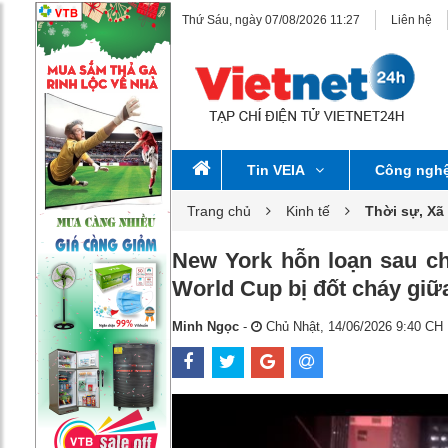
Thứ Sáu, ngày 07/08/2026 11:27
Liên hệ
Tin VEIA
Công ngh
Trang chủ
Kinh tế
Thời sự, Xã
New York hỗn loạn sau ch
World Cup bị đốt cháy gi
Minh Ngọc
-
Chủ Nhật, 14/06/2026 9:40 CH