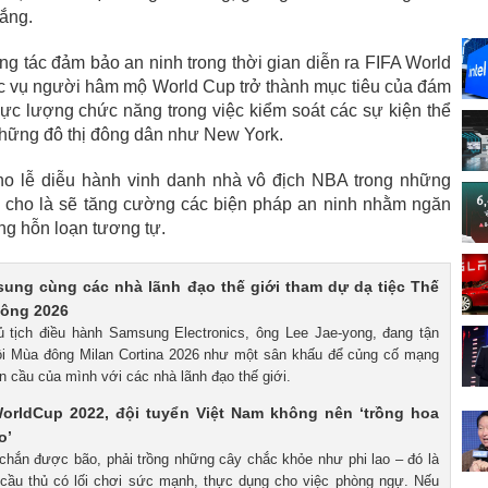
hắng.
ng tác đảm bảo an ninh trong thời gian diễn ra FIFA World
ục vụ người hâm mộ World Cup trở thành mục tiêu của đám
lực lượng chức năng trong việc kiểm soát các sự kiện thể
 những đô thị đông dân như New York.
ho lễ diễu hành vinh danh nhà vô địch NBA trong những
 cho là sẽ tăng cường các biện pháp an ninh nhằm ngăn
ng hỗn loạn tương tự.
sung cùng các nhà lãnh đạo thế giới tham dự dạ tiệc Thế
đông 2026
ủ tịch điều hành Samsung Electronics, ông Lee Jae-yong, đang tận
ội Mùa đông Milan Cortina 2026 như một sân khấu để củng cố mạng
n cầu của mình với các nhà lãnh đạo thế giới.
WorldCup 2022, đội tuyển Việt Nam không nên ‘trồng hoa
o’
 chắn được bão, phải trồng những cây chắc khỏe như phi lao – đó là
cầu thủ có lối chơi sức mạnh, thực dụng cho việc phòng ngự. Nếu