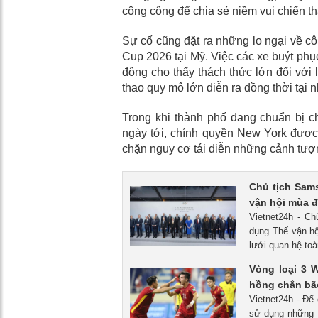
công cộng để chia sẻ niềm vui chiến t
Sự cố cũng đặt ra những lo ngại về cô
Cup 2026 tại Mỹ. Việc các xe buýt ph
đông cho thấy thách thức lớn đối với 
thao quy mô lớn diễn ra đồng thời tại
Trong khi thành phố đang chuẩn bị c
ngày tới, chính quyền New York được
chặn nguy cơ tái diễn những cảnh tượ
Chủ tịch Sam
vận hội mùa 
Vietnet24h - Ch
dụng Thế vận h
lưới quan hệ toà
Vòng loại 3 
hồng chắn bã
Vietnet24h - Để
sử dụng những 