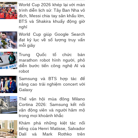
World Cup 2026 khép lại với màn
trình diễn lịch sử: Tây Ban Nha vô
địch, Messi chia tay sân khấu lớn,
BTS và Shakira khuấy động giờ
nghỉ
World Cup giúp Google Search
đạt kỷ lục về số lượng truy vấn
mỗi giây
Trung Quốc tổ chức bán
marathon robot hình người, phô
diễn bước tiến công nghệ AI và
robot
Samsung và BTS hợp tác để
nâng cao trải nghiệm concert với
Galaxy
Thế vận hội mùa đông Milano
Cortina 2026: Samsung kết nối
vận động viên và người hâm mộ
trong mọi khoảnh khắc
Khám phá những kiệt tác nổi
tiếng của Henri Matisse, Salvador
Dalí và Mark Rothko trên