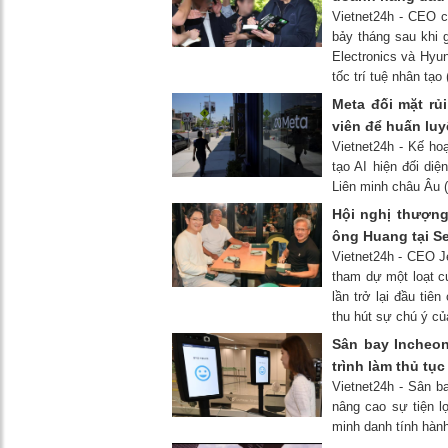
Vietnet24h - CEO c
bảy tháng sau khi 
Electronics và Hyun
tốc trí tuệ nhân tạo
Meta đối mặt rủ
viên để huấn luy
Vietnet24h - Kế ho
tạo AI hiện đối di
Liên minh châu Âu 
Hội nghị thượng
ông Huang tại Se
Vietnet24h - CEO Je
tham dự một loạt c
lần trở lại đầu tiê
thu hút sự chú ý c
Sân bay Incheo
trình làm thủ tụ
Vietnet24h - Sân b
nâng cao sự tiện l
minh danh tính hàn