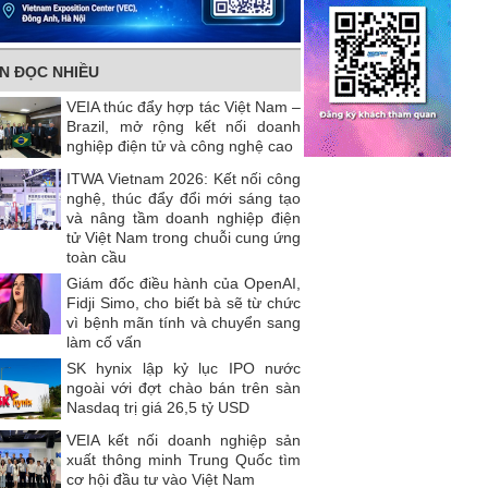
IN ĐỌC NHIỀU
VEIA thúc đẩy hợp tác Việt Nam –
Brazil, mở rộng kết nối doanh
nghiệp điện tử và công nghệ cao
ITWA Vietnam 2026: Kết nối công
nghệ, thúc đẩy đổi mới sáng tạo
và nâng tầm doanh nghiệp điện
tử Việt Nam trong chuỗi cung ứng
toàn cầu
Giám đốc điều hành của OpenAI,
Fidji Simo, cho biết bà sẽ từ chức
vì bệnh mãn tính và chuyển sang
làm cố vấn
SK hynix lập kỷ lục IPO nước
ngoài với đợt chào bán trên sàn
Nasdaq trị giá 26,5 tỷ USD
VEIA kết nối doanh nghiệp sản
xuất thông minh Trung Quốc tìm
cơ hội đầu tư vào Việt Nam