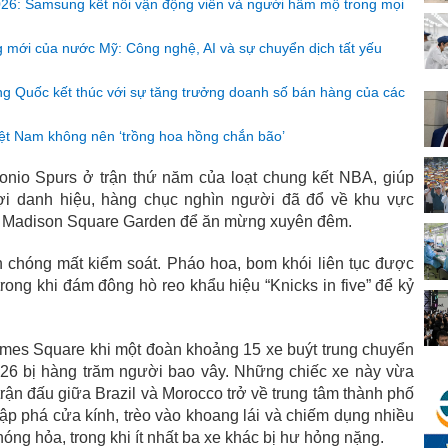
026: Samsung kết nối vận động viên và người hâm mộ trong mọi
g mới của nước Mỹ: Công nghệ, AI và sự chuyển dịch tất yếu
g Quốc kết thúc với sự tăng trưởng doanh số bán hàng của các
iệt Nam không nên ‘trồng hoa hồng chắn bão’
onio Spurs ở trận thứ năm của loạt chung kết NBA, giúp
ợi danh hiệu, hàng chục nghìn người đã đổ về khu vực
 Madison Square Garden để ăn mừng xuyên đêm.
h chóng mất kiểm soát. Pháo hoa, bom khói liên tục được
rong khi đám đông hò reo khẩu hiệu “Knicks in five” để kỷ
Times Square khi một đoàn khoảng 15 xe buýt trung chuyển
6 bị hàng trăm người bao vây. Những chiếc xe này vừa
rận đấu giữa Brazil và Morocco trở về trung tâm thành phố
ập phá cửa kính, trèo vào khoang lái và chiếm dụng nhiều
hóng hỏa, trong khi ít nhất ba xe khác bị hư hỏng nặng.