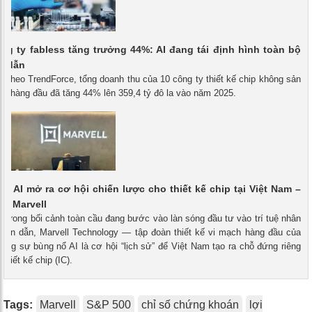
ng ty fabless tăng trưởng 44%: AI đang tái định hình toàn bộ
n dẫn
- Theo TrendForce, tổng doanh thu của 10 công ty thiết kế chip không sản
ss) hàng đầu đã tăng 44% lên 359,4 tỷ đô la vào năm 2025.
ổ AI mở ra cơ hội chiến lược cho thiết kế chip tại Việt Nam –
từ Marvell
- Trong bối cảnh toàn cầu đang bước vào làn sóng đầu tư vào trí tuệ nhân
à bán dẫn, Marvell Technology — tập đoàn thiết kế vi mạch hàng đầu của
ng sự bùng nổ AI là cơ hội “lịch sử” để Việt Nam tạo ra chỗ đứng riêng
thiết kế chip (IC).
Tags:
Marvell
S&P 500
chỉ số chứng khoán
lợi