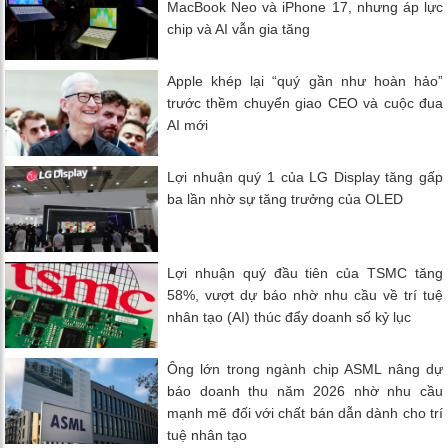
MacBook Neo và iPhone 17, nhưng áp lực
chip và AI vẫn gia tăng
Apple khép lại “quý gần như hoàn hảo”
trước thềm chuyển giao CEO và cuộc đua
AI mới
Lợi nhuận quý 1 của LG Display tăng gấp
ba lần nhờ sự tăng trưởng của OLED
Lợi nhuận quý đầu tiên của TSMC tăng
58%, vượt dự báo nhờ nhu cầu về trí tuệ
nhân tạo (AI) thúc đẩy doanh số kỷ lục
Ông lớn trong ngành chip ASML nâng dự
báo doanh thu năm 2026 nhờ nhu cầu
mạnh mẽ đối với chất bán dẫn dành cho trí
tuệ nhân tạo