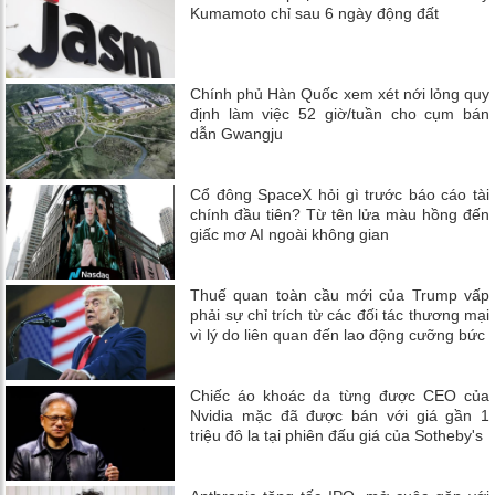
Kumamoto chỉ sau 6 ngày động đất
Chính phủ Hàn Quốc xem xét nới lỏng quy
định làm việc 52 giờ/tuần cho cụm bán
dẫn Gwangju
Cổ đông SpaceX hỏi gì trước báo cáo tài
chính đầu tiên? Từ tên lửa màu hồng đến
giấc mơ AI ngoài không gian
Thuế quan toàn cầu mới của Trump vấp
phải sự chỉ trích từ các đối tác thương mại
vì lý do liên quan đến lao động cưỡng bức
Chiếc áo khoác da từng được CEO của
Nvidia mặc đã được bán với giá gần 1
triệu đô la tại phiên đấu giá của Sotheby's