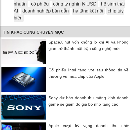
nhuận
cổ phiếu
công ty nghìn tỷ USD
hệ sinh thái
AI
doanh nghiệp bán dẫn
hạ tầng kết nối
chip tùy
biến
TIN KHÁC CÙNG CHUYÊN MỤC
SpaceX hút vốn khổng lồ khi AI và không
gian trở thành mặt trận công nghệ mới
Cổ phiếu Intel tăng vọt sau thông tin về
thương vụ mua chip của Apple
Sony dự báo doanh thu mảng kinh doanh
game sẽ giảm do giá bộ nhớ tăng cao
Apple vượt kỳ vọng doanh thu nhờ