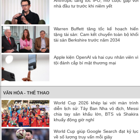
Anthropic tăng tốc IPO, mở cuộc gặp với
nhà đầu tư trước khi niêm yết
Warren Buffett tăng tốc kế hoạch hiến
tặng tài sản: Cam kết chuyển toàn bộ khối
tài sản Berkshire trước năm 2034
Apple kiện OpenAI và hai cựu nhân viên vì
tội đánh cắp bí mật thương mại
VĂN HÓA - THỂ THAO
World Cup 2026 khép lại với màn trình
diễn lịch sử: Tây Ban Nha vô địch, Messi
chia tay sân khấu lớn, BTS và Shakira
khuấy động giờ nghỉ
World Cup giúp Google Search đạt kỷ lục
về số lượng truy vấn mỗi giây