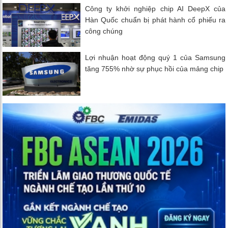
Công ty khởi nghiệp chip AI DeepX của
Hàn Quốc chuẩn bị phát hành cổ phiếu ra
công chúng
Lợi nhuận hoạt động quý 1 của Samsung
tăng 755% nhờ sự phục hồi của mảng chip