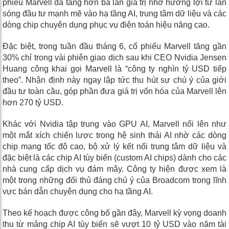
phiếu Marvell đã tăng hơn ba lần giá trị nhờ hưởng lợi từ làn
sóng đầu tư mạnh mẽ vào hạ tầng AI, trung tâm dữ liệu và các
dòng chip chuyên dụng phục vụ điện toán hiệu năng cao.
Đặc biệt, trong tuần đầu tháng 6, cổ phiếu Marvell tăng gần
30% chỉ trong vài phiên giao dịch sau khi CEO Nvidia Jensen
Huang công khai gọi Marvell là “công ty nghìn tỷ USD tiếp
theo”. Nhận định này ngay lập tức thu hút sự chú ý của giới
đầu tư toàn cầu, góp phần đưa giá trị vốn hóa của Marvell lên
hơn 270 tỷ USD.
Khác với Nvidia tập trung vào GPU AI, Marvell nổi lên như
một mắt xích chiến lược trong hệ sinh thái AI nhờ các dòng
chip mạng tốc độ cao, bộ xử lý kết nối trung tâm dữ liệu và
đặc biệt là các chip AI tùy biến (custom AI chips) dành cho các
nhà cung cấp dịch vụ đám mây. Công ty hiện được xem là
một trong những đối thủ đáng chú ý của Broadcom trong lĩnh
vực bán dẫn chuyên dụng cho hạ tầng AI.
Theo kế hoạch được công bố gần đây, Marvell kỳ vọng doanh
thu từ mảng chip AI tùy biến sẽ vượt 10 tỷ USD vào năm tài