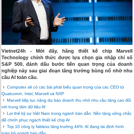
Vietnet24h - Mới đây, hãng thiết kế chip Marvell
Technology chính thức được lựa chọn gia nhập chỉ số
S&P 500, đánh dấu bước tiến quan trọng của doanh
nghiệp này sau giai đoạn tăng trưởng bùng nổ nhờ nhu
cầu AI toàn cầu.
Computex sẽ có các bài phát biểu quan trọng của các CEO từ
Qualcomm, Intel, Marvell và NXP
Marvell tiếp tục nâng dự báo doanh thu nhờ nhu cầu tăng cao đối
với trung tâm dữ liệu AI
Lợi thế kỹ sư Việt Nam trong ngành bán dẫn: Nền tảng vững chắc
để chinh phục ngách thiết kế chip AI
Top 10 công ty fabless tăng trưởng 44%: AI đang tái định hình
toàn bộ ngành bán dẫn