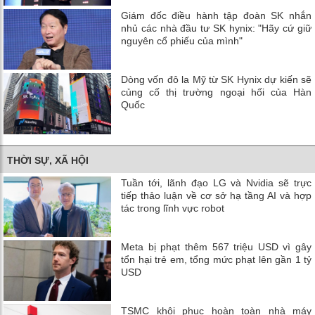
Giám đốc điều hành tập đoàn SK nhắn
nhủ các nhà đầu tư SK hynix: "Hãy cứ giữ
nguyên cổ phiếu của mình"
Dòng vốn đô la Mỹ từ SK Hynix dự kiến ​​sẽ
củng cố thị trường ngoại hối của Hàn
Quốc
THỜI SỰ, XÃ HỘI
Tuần tới, lãnh đạo LG và Nvidia sẽ trực
tiếp thảo luận về cơ sở hạ tầng AI và hợp
tác trong lĩnh vực robot
Meta bị phạt thêm 567 triệu USD vì gây
tổn hại trẻ em, tổng mức phạt lên gần 1 tỷ
USD
TSMC khôi phục hoàn toàn nhà máy