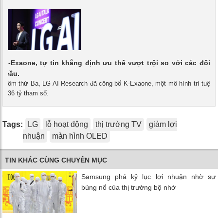
 K-Exaone, tự tin khẳng định ưu thế vượt trội so với các đối
n cầu.
 - Hôm thứ Ba, LG AI Research đã công bố K-Exaone, một mô hình trí tuệ
i 236 tỷ tham số.
Tags:
LG
lỗ hoạt động
thị trường TV
giảm lợi
nhuận
màn hình OLED
TIN KHÁC CÙNG CHUYÊN MỤC
Samsung phá kỷ lục lợi nhuận nhờ sự
bùng nổ của thị trường bộ nhớ