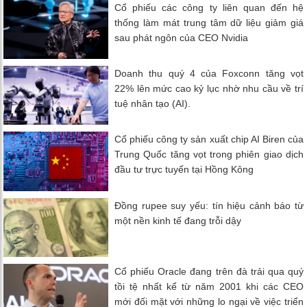
Cổ phiếu các công ty liên quan đến hệ
thống làm mát trung tâm dữ liệu giảm giá
sau phát ngôn của CEO Nvidia
Doanh thu quý 4 của Foxconn tăng vọt
22% lên mức cao kỷ lục nhờ nhu cầu về trí
tuệ nhân tạo (AI).
Cổ phiếu công ty sản xuất chip AI Biren của
Trung Quốc tăng vọt trong phiên giao dịch
đầu tư trực tuyến tại Hồng Kông
Đồng rupee suy yếu: tín hiệu cảnh báo từ
một nền kinh tế đang trỗi dậy
Cổ phiếu Oracle đang trên đà trải qua quý
tồi tệ nhất kể từ năm 2001 khi các CEO
mới đối mặt với những lo ngại về việc triển