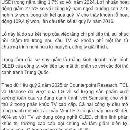
USD) trong năm, tăng 1,7% so với năm 2024. Lợi nhuận hoạt
động giảm 27,5% so với cùng kỳ năm ngoái xuống còn 2,48
nghìn tỷ won, trong khi kết quả quý IV cho thấy khoản lỗ hoạt
động 109,4 tỷ won, lần đầu tiên kể từ quý IV năm 2016.
Lỗ này là do sự kết hợp của việc tăng chi phí tiếp thị, sự phục
hồi chậm trễ trong nhu cầu TV và khoản phí một lần từ
chương trình nghỉ hưu tự nguyện, công ty giải thích.
Trọng tâm của sự suy giảm là mảng kinh doanh màn hình
OLED của công ty, vốn tiếp tục mất thị phần so với các đối thủ
cạnh tranh Trung Quốc.
Theo dữ liệu quý 2 năm 2025 từ Counterpoint Research, TCL
và Hisense đã vượt qua LG về số lượng sản phẩm xuất
xưởng toàn cầu và đang cạnh tranh với Samsung cho vị trí
thứ 2 trong phân khúc TV cao cấp. Cả hai công ty đều mở
rộng mạnh mẽ với các mẫu Mini-LED có giá thấp hơn 30 đến
40% so với TV sử dụng công nghệ OLED, chiếm lĩnh phân
khúc thị trường cao cấp đại chúng và làm giảm biên lợi
nhuận của LG trong mảng sản phẩm cốt lõi.