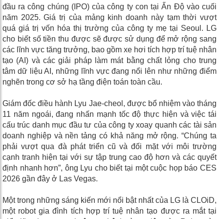
đầu ra công chúng (IPO) của công ty con tại Ấn Độ vào cuối
năm 2025. Giá trị của mảng kinh doanh này tạm thời vượt
quá giá trị vốn hóa thị trường của công ty mẹ tại Seoul. LG
cho biết số tiền thu được sẽ được sử dụng để mở rộng sang
các lĩnh vực tăng trưởng, bao gồm xe hơi tích hợp trí tuệ nhân
tạo (AI) và các giải pháp làm mát bằng chất lỏng cho trung
tâm dữ liệu AI, những lĩnh vực đang nổi lên như những điểm
nghẽn trong cơ sở hạ tầng điện toán toàn cầu.
Giám đốc điều hành Lyu Jae-cheol, được bổ nhiệm vào tháng
11 năm ngoái, đang nhấn mạnh tốc độ thực hiện và việc tái
cấu trúc danh mục đầu tư của công ty xoay quanh các tài sản
doanh nghiệp và nền tảng có khả năng mở rộng. “Chúng ta
phải vượt qua đà phát triển cũ và đối mặt với môi trường
cạnh tranh hiện tại với sự tập trung cao độ hơn và các quyết
định nhanh hơn”, ông Lyu cho biết tại một cuộc họp báo CES
2026 gần đây ở Las Vegas.
Một trong những sáng kiến ​​mới nổi bật nhất của LG là CLOiD,
một robot gia đình tích hợp trí tuệ nhân tạo được ra mắt tại