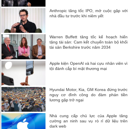
Anthropic tăng tốc IPO, mở cuộc gặp với
nhà đầu tư trước khi niêm yết
Warren Buffett tăng tốc kế hoạch hiến
tặng tài sản: Cam kết chuyển toàn bộ khối
tài sản Berkshire trước năm 2034
Apple kiện OpenAI và hai cựu nhân viên vì
tội đánh cắp bí mật thương mại
Hyundai Motor, Kia, GM Korea đứng trước
nguy cơ đình công do đàm phán tiền
lương gặp trở ngại
Nhà cung cấp chủ lực của Apple tăng
cường an ninh sau vụ rò rỉ dữ liệu trên
dark web