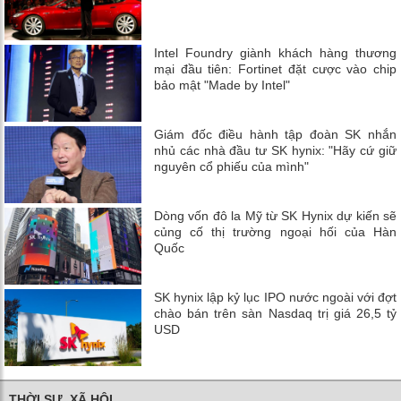
Intel Foundry giành khách hàng thương
mại đầu tiên: Fortinet đặt cược vào chip
bảo mật "Made by Intel"
Giám đốc điều hành tập đoàn SK nhắn
nhủ các nhà đầu tư SK hynix: "Hãy cứ giữ
nguyên cổ phiếu của mình"
Dòng vốn đô la Mỹ từ SK Hynix dự kiến ​​sẽ
củng cố thị trường ngoại hối của Hàn
Quốc
SK hynix lập kỷ lục IPO nước ngoài với đợt
chào bán trên sàn Nasdaq trị giá 26,5 tỷ
USD
THỜI SỰ, XÃ HỘI