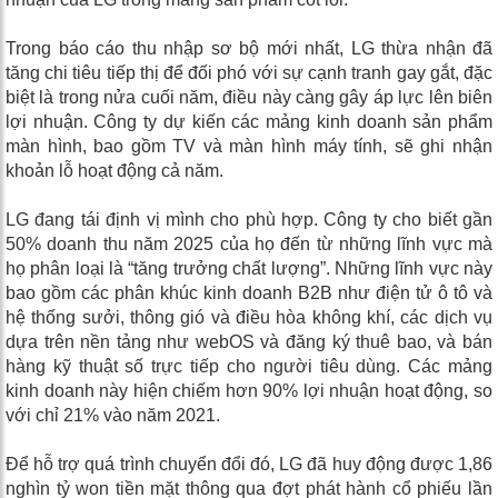
Trong báo cáo thu nhập sơ bộ mới nhất, LG thừa nhận đã
tăng chi tiêu tiếp thị để đối phó với sự cạnh tranh gay gắt, đặc
biệt là trong nửa cuối năm, điều này càng gây áp lực lên biên
lợi nhuận. Công ty dự kiến ​​các mảng kinh doanh sản phẩm
màn hình, bao gồm TV và màn hình máy tính, sẽ ghi nhận
khoản lỗ hoạt động cả năm.
LG đang tái định vị mình cho phù hợp. Công ty cho biết gần
50% doanh thu năm 2025 của họ đến từ những lĩnh vực mà
họ phân loại là “tăng trưởng chất lượng”. Những lĩnh vực này
bao gồm các phân khúc kinh doanh B2B như điện tử ô tô và
hệ thống sưởi, thông gió và điều hòa không khí, các dịch vụ
dựa trên nền tảng như webOS và đăng ký thuê bao, và bán
hàng kỹ thuật số trực tiếp cho người tiêu dùng. Các mảng
kinh doanh này hiện chiếm hơn 90% lợi nhuận hoạt động, so
với chỉ 21% vào năm 2021.
Để hỗ trợ quá trình chuyển đổi đó, LG đã huy động được 1,86
nghìn tỷ won tiền mặt thông qua đợt phát hành cổ phiếu lần