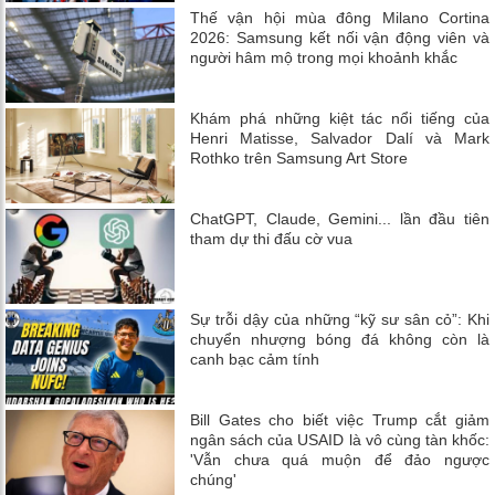
Thế vận hội mùa đông Milano Cortina
2026: Samsung kết nối vận động viên và
người hâm mộ trong mọi khoảnh khắc
Khám phá những kiệt tác nổi tiếng của
Henri Matisse, Salvador Dalí và Mark
Rothko trên Samsung Art Store
ChatGPT, Claude, Gemini... lần đầu tiên
tham dự thi đấu cờ vua
Sự trỗi dậy của những “kỹ sư sân cỏ”: Khi
chuyển nhượng bóng đá không còn là
canh bạc cảm tính
Bill Gates cho biết việc Trump cắt giảm
ngân sách của USAID là vô cùng tàn khốc:
'Vẫn chưa quá muộn để đảo ngược
chúng'