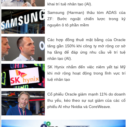
khai trí tuệ nhân tạo (AI).
Samsung (Harman) thâu tóm ADAS của
ZF: Bước ngoặt chiến lược trong kỷ
nguyên ô tô phần mềm
Các hợp đồng thuê mặt bằng của Oracle
tăng gần 150% khi công ty mở rộng cơ sở
hạ tầng để đáp ứng nhu cầu về trí tuệ
nhân tạo (AI).
SK Hynix nhắm đến việc niêm yết tại Mỹ
khi mở rộng hoạt động trong lĩnh vực trí
tuệ nhân tạo
Cổ phiếu Oracle giảm mạnh 11% do doanh
thu yếu, kéo theo sự sụt giảm của các cổ
phiếu AI như Nvidia và CoreWeave.