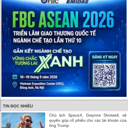
TIN ĐỌC NHIỀU
Chủ tịch SpaceX, Gwynne Shotwell, sẽ
quyên góp cổ phiếu cho các tài khoản của
ông Trump