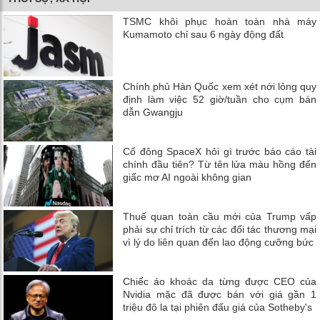
TSMC khôi phục hoàn toàn nhà máy
Kumamoto chỉ sau 6 ngày động đất
Chính phủ Hàn Quốc xem xét nới lỏng quy
định làm việc 52 giờ/tuần cho cụm bán
dẫn Gwangju
Cổ đông SpaceX hỏi gì trước báo cáo tài
chính đầu tiên? Từ tên lửa màu hồng đến
giấc mơ AI ngoài không gian
Thuế quan toàn cầu mới của Trump vấp
phải sự chỉ trích từ các đối tác thương mại
vì lý do liên quan đến lao động cưỡng bức
Chiếc áo khoác da từng được CEO của
Nvidia mặc đã được bán với giá gần 1
triệu đô la tại phiên đấu giá của Sotheby's