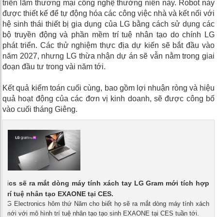
triển lãm thương mại công nghệ thường niên này. Robot này
được thiết kế để tự động hóa các công việc nhà và kết nối với
hệ sinh thái thiết bị gia dụng của LG bằng cách sử dụng các
bộ truyền động và phần mềm trí tuệ nhân tạo do chính LG
phát triển. Các thử nghiệm thực địa dự kiến ​​sẽ bắt đầu vào
năm 2027, nhưng LG thừa nhận dự án sẽ vẫn nằm trong giai
đoạn đầu tư trong vài năm tới.
Kết quả kiểm toán cuối cùng, bao gồm lợi nhuận ròng và hiệu
quả hoạt động của các đơn vị kinh doanh, sẽ được công bố
vào cuối tháng Giêng.
onics sẽ ra mắt dòng máy tính xách tay LG Gram mới tích hợp
 trí tuệ nhân tạo EXAONE tại CES.
 - LG Electronics hôm thứ Năm cho biết họ sẽ ra mắt dòng máy tính xách
 mới với mô hình trí tuệ nhân tạo tạo sinh EXAONE tại CES tuần tới.