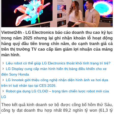
Vietnet24h - LG Electronics báo cáo doanh thu cao kỷ lục
trong năm 2025 nhưng lại ghi nhận khoản lỗ hoạt động
hàng quý đầu tiên trong chín năm, do cạnh tranh giá cả
trên thị trường TV cao cấp làm giảm lợi nhuận của mảng
màn hình.
Liệu robot có thể giúp LG Electronics thoát khỏi tình trạng trì trệ?
LG Display cung cấp màn hình hiển thị bảng điều khiển cho xe
điện Sony Honda
LG Innotek giới thiệu công nghệ nhận diện hình ảnh xe hơi dựa
trên trí tuệ nhân tạo tại CES 2026.
Robot gia dụng LG CLOiD – trọng tâm chiến lược robot mới của
LG
Theo kết quả kinh doanh sơ bộ được công bố hôm thứ Sáu,
công ty đạt doanh thu hợp nhất 89,2 nghìn tỷ won (61,3 tỷ