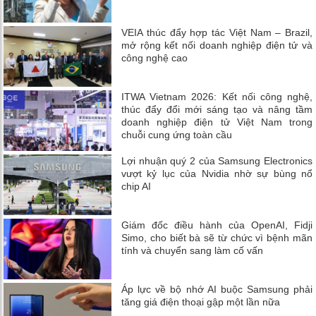
VEIA thúc đẩy hợp tác Việt Nam – Brazil,
mở rộng kết nối doanh nghiệp điện tử và
công nghệ cao
ITWA Vietnam 2026: Kết nối công nghệ,
thúc đẩy đổi mới sáng tạo và nâng tầm
doanh nghiệp điện tử Việt Nam trong
chuỗi cung ứng toàn cầu
Lợi nhuận quý 2 của Samsung Electronics
vượt kỷ lục của Nvidia nhờ sự bùng nổ
chip AI
Giám đốc điều hành của OpenAI, Fidji
Simo, cho biết bà sẽ từ chức vì bệnh mãn
tính và chuyển sang làm cố vấn
Áp lực về bộ nhớ AI buộc Samsung phải
tăng giá điện thoại gập một lần nữa