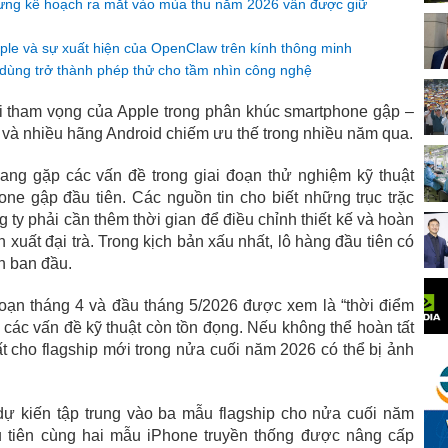
nhưng kế hoạch ra mắt vào mùa thu năm 2026 vẫn được giữ
e và sự xuất hiện của OpenClaw trên kính thông minh
dùng trở thành phép thử cho tầm nhìn công nghệ
i tham vọng của Apple trong phân khúc smartphone gập –
 và nhiều hãng Android chiếm ưu thế trong nhiều năm qua.
ang gặp các vấn đề trong giai đoạn thử nghiệm kỹ thuật
one gập đầu tiên. Các nguồn tin cho biết những trục trặc
 ty phải cần thêm thời gian để điều chỉnh thiết kế và hoàn
xuất đại trà. Trong kịch bản xấu nhất, lô hàng đầu tiên có
ch ban đầu.
 đoạn tháng 4 và đầu tháng 5/2026 được xem là “thời điểm
 các vấn đề kỹ thuật còn tồn đọng. Nếu không thể hoàn tất
uất cho flagship mới trong nửa cuối năm 2026 có thể bị ảnh
dự kiến tập trung vào ba mẫu flagship cho nửa cuối năm
 tiên cùng hai mẫu iPhone truyền thống được nâng cấp