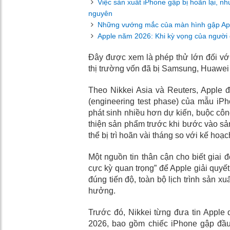
Việc sản xuất iPhone gập bị hoãn lại, 
nguyên
Những vướng mắc của màn hình gập Appl
Apple năm 2026: Khi kỳ vọng của người 
Đây được xem là phép thử lớn đối vớ
thị trường vốn đã bị Samsung, Huawei
Theo Nikkei Asia và Reuters, Apple đ
(engineering test phase) của mẫu iPh
phát sinh nhiều hơn dự kiến, buộc công
thiện sản phẩm trước khi bước vào sản 
thể bị trì hoãn vài tháng so với kế hoạ
Một nguồn tin thân cận cho biết giai
cực kỳ quan trọng” để Apple giải quyết
đúng tiến độ, toàn bộ lịch trình sản x
hưởng.
Trước đó, Nikkei từng đưa tin Apple 
2026, bao gồm chiếc iPhone gập đầu