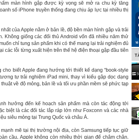
hẩm màn hình gập được kỳ vọng sẽ mở ra chu kỳ tăng
anh số iPhone truyền thống đang chịu áp lực tại nhiều thị
 nhất của Apple nằm ở bản lề, độ bền màn hình gập và trải
. Không giống các đối thủ Android vốn đã nhiều năm thử
muốn chỉ tung sản phẩm khi có thể mang lại trải nghiệm đủ
ại các lỗi từng xuất hiện trên thế hệ điện thoại gập đầu tiên
T
 cho biết Apple đang hướng tới thiết kế dạng “book-style
tương tự trải nghiệm iPad mini, thay vì kiểu gập dọc dạng
 thuật về độ mỏng, bản lề và tối ưu phần mềm sẽ phức tạp
ỉ ảnh hưởng đến kế hoạch sản phẩm mà còn tác động tới
c biệt là các đối tác lắp ráp lớn như Foxconn và các nhà
liệu siêu mỏng tại Trung Quốc và châu Á.
mạnh mẽ tại thị trường nội địa, còn Samsung tiếp tục giữ
toàn cầu, Apple không còn nhiều thời gian để chậm chân.