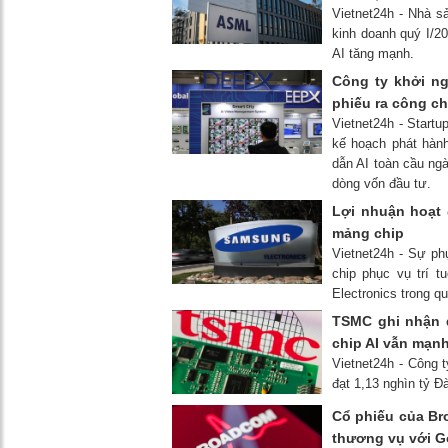
Vietnet24h - Nhà s
kinh doanh quý I/2
AI tăng mạnh.
Công ty khởi n
phiếu ra công c
Vietnet24h - Start
kế hoạch phát hành
dẫn AI toàn cầu ng
dòng vốn đầu tư.
Lợi nhuận hoạt
mảng chip
Vietnet24h - Sự ph
chip phục vụ trí 
Electronics trong q
TSMC ghi nhận 
chip AI vẫn mạn
Vietnet24h - Công 
đạt 1,13 nghìn tỷ Đ
Cổ phiếu của Br
thương vụ với G