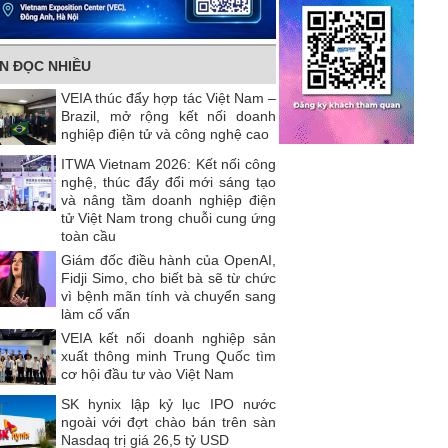
IN ĐỌC NHIỀU
VEIA thúc đẩy hợp tác Việt Nam –
Brazil, mở rộng kết nối doanh
nghiệp điện tử và công nghệ cao
ITWA Vietnam 2026: Kết nối công
nghệ, thúc đẩy đổi mới sáng tạo
và nâng tầm doanh nghiệp điện
tử Việt Nam trong chuỗi cung ứng
toàn cầu
Giám đốc điều hành của OpenAI,
Fidji Simo, cho biết bà sẽ từ chức
vì bệnh mãn tính và chuyển sang
làm cố vấn
VEIA kết nối doanh nghiệp sản
xuất thông minh Trung Quốc tìm
cơ hội đầu tư vào Việt Nam
SK hynix lập kỷ lục IPO nước
ngoài với đợt chào bán trên sàn
Nasdaq trị giá 26,5 tỷ USD