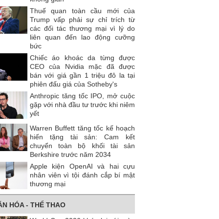
Thuế quan toàn cầu mới của
Trump vấp phải sự chỉ trích từ
các đối tác thương mại vì lý do
liên quan đến lao động cưỡng
bức
Chiếc áo khoác da từng được
CEO của Nvidia mặc đã được
bán với giá gần 1 triệu đô la tại
phiên đấu giá của Sotheby's
Anthropic tăng tốc IPO, mở cuộc
gặp với nhà đầu tư trước khi niêm
yết
Warren Buffett tăng tốc kế hoạch
hiến tặng tài sản: Cam kết
chuyển toàn bộ khối tài sản
Berkshire trước năm 2034
Apple kiện OpenAI và hai cựu
nhân viên vì tội đánh cắp bí mật
thương mại
ĂN HÓA - THỂ THAO