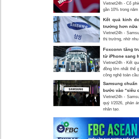
Vietnet24h - Cổ ph
gần 10% trong năm 
Kết quả kinh d
trưởng hơn nữa 
Vietnet24h - Samsu
thị trường, nhờ nhu 
Foxconn tăng tr
từ iPhone sang h
Vietnet24h - Kết q
đồng lớn nhất thế
công nghệ toàn cầu:
Samsung chuẩn b
bước vào “siêu 
Vietnet24h - Samsu
quý I/2026, phản á
nhân tạo.