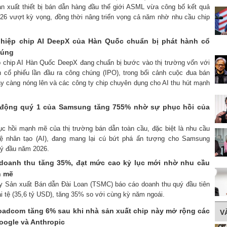
ản xuất thiết bị bán dẫn hàng đầu thế giới ASML vừa công bố kết quả
026 vượt kỳ vọng, đồng thời nâng triển vọng cả năm nhờ nhu cầu chip
ghiệp chip AI DeepX của Hàn Quốc chuẩn bị phát hành cổ
húng
up chip AI Hàn Quốc DeepX đang chuẩn bị bước vào thị trường vốn với
 cổ phiếu lần đầu ra công chúng (IPO), trong bối cảnh cuộc đua bán
ày càng nóng lên và các công ty chip chuyên dụng cho AI thu hút mạnh
 động quý 1 của Samsung tăng 755% nhờ sự phục hồi của
ục hồi mạnh mẽ của thị trường bán dẫn toàn cầu, đặc biệt là nhu cầu
tuệ nhân tạo (AI), đang mang lại cú bứt phá ấn tượng cho Samsung
uý đầu năm 2026.
doanh thu tăng 35%, đạt mức cao kỷ lục mới nhờ nhu cầu
h mẽ
ty Sản xuất Bán dẫn Đài Loan (TSMC) báo cáo doanh thu quý đầu tiên
ài tệ (35,6 tỷ USD), tăng 35% so với cùng kỳ năm ngoái.
oadcom tăng 6% sau khi nhà sản xuất chip này mở rộng các
V
oogle và Anthropic