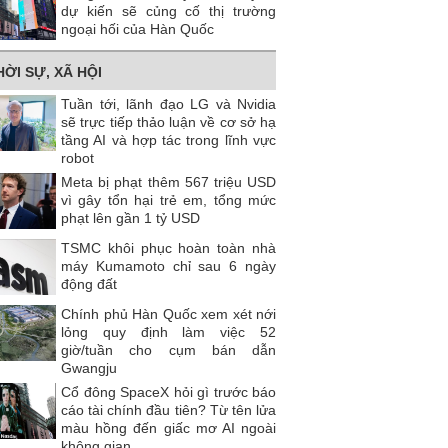
dự kiến ​​sẽ củng cố thị trường
ngoại hối của Hàn Quốc
HỜI SỰ, XÃ HỘI
Tuần tới, lãnh đạo LG và Nvidia
sẽ trực tiếp thảo luận về cơ sở hạ
tầng AI và hợp tác trong lĩnh vực
robot
Meta bị phạt thêm 567 triệu USD
vì gây tổn hại trẻ em, tổng mức
phạt lên gần 1 tỷ USD
TSMC khôi phục hoàn toàn nhà
máy Kumamoto chỉ sau 6 ngày
động đất
Chính phủ Hàn Quốc xem xét nới
lỏng quy định làm việc 52
giờ/tuần cho cụm bán dẫn
Gwangju
Cổ đông SpaceX hỏi gì trước báo
cáo tài chính đầu tiên? Từ tên lửa
màu hồng đến giấc mơ AI ngoài
không gian