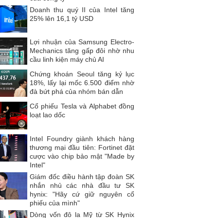
Doanh thu quý II của Intel tăng
25% lên 16,1 tỷ USD
Lợi nhuận của Samsung Electro-
Mechanics tăng gấp đôi nhờ nhu
cầu linh kiện máy chủ AI
Chứng khoán Seoul tăng kỷ lục
18%, lấy lại mốc 6.500 điểm nhờ
đà bứt phá của nhóm bán dẫn
Cổ phiếu Tesla và Alphabet đồng
loạt lao dốc
Intel Foundry giành khách hàng
thương mại đầu tiên: Fortinet đặt
cược vào chip bảo mật "Made by
Intel"
Giám đốc điều hành tập đoàn SK
nhắn nhủ các nhà đầu tư SK
hynix: "Hãy cứ giữ nguyên cổ
phiếu của mình"
Dòng vốn đô la Mỹ từ SK Hynix