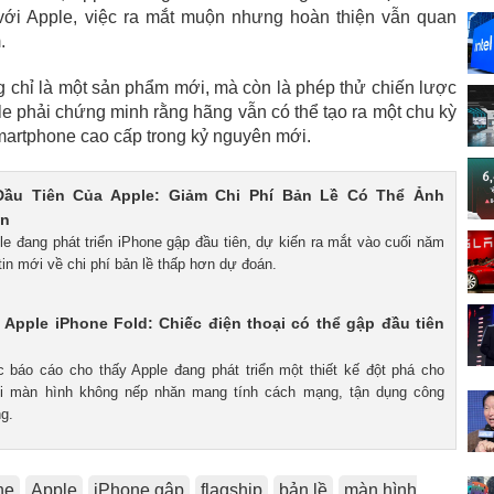
 với Apple, việc ra mắt muộn nhưng hoàn thiện vẫn quan
.
g chỉ là một sản phẩm mới, mà còn là phép thử chiến lược
e phải chứng minh rằng hãng vẫn có thể tạo ra một chu kỳ
smartphone cao cấp trong kỷ nguyên mới.
Đầu Tiên Của Apple: Giảm Chi Phí Bản Lề Có Thể Ảnh
án
le đang phát triển iPhone gập đầu tiên, dự kiến ra mắt vào cuối năm
tin mới về chi phí bản lề thấp hơn dự đoán.
Apple iPhone Fold: Chiếc điện thoại có thể gập đầu tiên
c báo cáo cho thấy Apple đang phát triển một thiết kế đột phá cho
ới màn hình không nếp nhăn mang tính cách mạng, tận dụng công
ng.
ne
Apple
iPhone gập
flagship
bản lề
màn hình