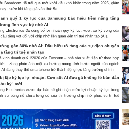
iếu Broadcom đã trải qua một khởi đầu khó khăn trong năm 2025, giảm
nay trước khi tăng giá vào thứ Ba.
oanh quý 1 kỷ lục của Samsung báo hiệu tiềm năng tăng
trong lĩnh vực bộ nhớ AI
ng Electronics đã công bố lợi nhuận quý kỷ lục, vượt xa kỳ vọng của
cầu tăng vọt đối với chip nhớ liên quan đến trí tuệ nhân tạo (AI).
ưởng gần 30% nhờ AI: Dấu hiệu rõ ràng của sự dịch chuyển
ạ tầng trí tuệ nhân tạo
uả kinh doanh quý I/2026 của Foxconn – nhà sản xuất điện tử theo hợp
 giới – đang phản ánh một xu hướng mang tính bước ngoặt của ngành
 AI đang thay thế smartphone trở thành động lực tăng trưởng chính.
ị lập kỷ lục lợi nhuận: Cơn sốt AI đưa gã khổng lồ bán dẫn
chu kỳ” mới
ng Electronics được dự báo sẽ ghi nhận mức lợi nhuận kỷ lục trong
nh sự bùng nổ chưa từng có của thị trường chip nhớ phục vụ trí tuệ