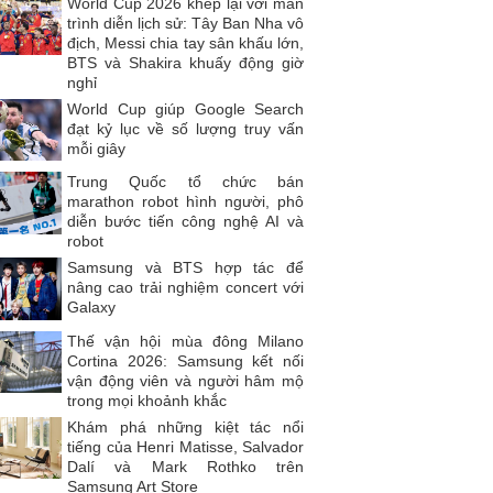
World Cup 2026 khép lại với màn
trình diễn lịch sử: Tây Ban Nha vô
địch, Messi chia tay sân khấu lớn,
BTS và Shakira khuấy động giờ
nghỉ
World Cup giúp Google Search
đạt kỷ lục về số lượng truy vấn
mỗi giây
Trung Quốc tổ chức bán
marathon robot hình người, phô
diễn bước tiến công nghệ AI và
robot
Samsung và BTS hợp tác để
nâng cao trải nghiệm concert với
Galaxy
Thế vận hội mùa đông Milano
Cortina 2026: Samsung kết nối
vận động viên và người hâm mộ
trong mọi khoảnh khắc
Khám phá những kiệt tác nổi
tiếng của Henri Matisse, Salvador
Dalí và Mark Rothko trên
Samsung Art Store