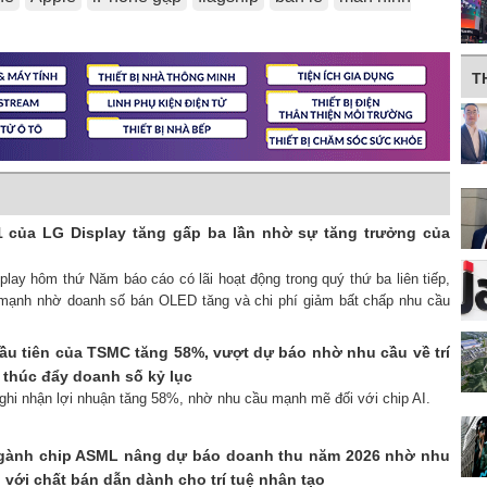
T
 của LG Display tăng gấp ba lần nhờ sự tăng trưởng của
play hôm thứ Năm báo cáo có lãi hoạt động trong quý thứ ba liên tiếp,
 mạnh nhờ doanh số bán OLED tăng và chi phí giảm bất chấp nhu cầu
ầu tiên của TSMC tăng 58%, vượt dự báo nhờ nhu cầu về trí
) thúc đẩy doanh số kỷ lục
ghi nhận lợi nhuận tăng 58%, nhờ nhu cầu mạnh mẽ đối với chip AI.
ngành chip ASML nâng dự báo doanh thu năm 2026 nhờ nhu
với chất bán dẫn dành cho trí tuệ nhân tạo