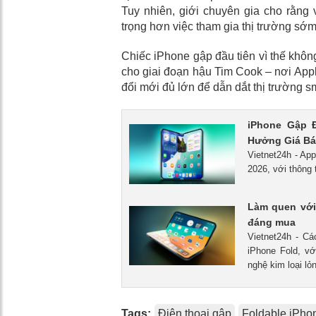
Tuy nhiên, giới chuyên gia cho rằng
trọng hơn việc tham gia thị trường sớm
Chiếc iPhone gập đầu tiên vì thế khôn
cho giai đoạn hậu Tim Cook – nơi Appl
đổi mới đủ lớn để dẫn dắt thị trường 
iPhone Gập 
Hưởng Giá B
Vietnet24h - App
2026, với thông 
Làm quen với 
đáng mua
Vietnet24h - Cá
iPhone Fold, v
nghệ kim loại lỏ
Tags:
Điện thoại gập
Foldable iPho