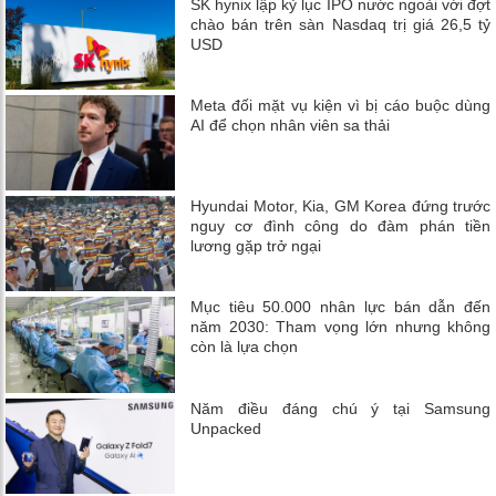
SK hynix lập kỷ lục IPO nước ngoài với đợt
chào bán trên sàn Nasdaq trị giá 26,5 tỷ
USD
Meta đối mặt vụ kiện vì bị cáo buộc dùng
AI để chọn nhân viên sa thải
Hyundai Motor, Kia, GM Korea đứng trước
nguy cơ đình công do đàm phán tiền
lương gặp trở ngại
Mục tiêu 50.000 nhân lực bán dẫn đến
năm 2030: Tham vọng lớn nhưng không
còn là lựa chọn
Năm điều đáng chú ý tại Samsung
Unpacked