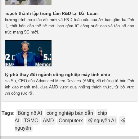
ế hoạch thành lập trung tâm R&D tại Đài Loan
 - Chương trình hợp tác đổi mới và R&D toàn cầu của A+ bao gồm ba lĩnh
– AI, chất bán dẫn thế hệ mới bao gồm IC công suất cao và tần số cao
ấu trúc mạng 5G mới.
nữ tỷ phú thay đổi ngành công nghiệp máy tính chip
 - Lisa Su, CEO của Advanced Micro Devices (AMD), đã chứng tỏ bản lĩnh
n lãnh đạo mạnh mẽ, đưa AMD vượt qua những thách thức, từ bờ vực
thành công rực rỡ.
Tags:
Bùng nổ AI
công nghiệp bán dẫn
chip
AI
TSMC
AMD
Computerx
kỷ nguyên AI
kỷ
nguyên