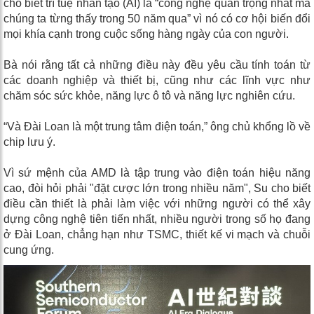
cho biết trí tuệ nhân tạo (AI) là “công nghệ quan trọng nhất mà
chúng ta từng thấy trong 50 năm qua” vì nó có cơ hội biến đổi
mọi khía cạnh trong cuộc sống hàng ngày của con người.
Bà nói rằng tất cả những điều này đều yêu cầu tính toán từ
các doanh nghiệp và thiết bị, cũng như các lĩnh vực như
chăm sóc sức khỏe, năng lực ô tô và năng lực nghiên cứu.
“Và Đài Loan là một trung tâm điện toán,” ông chủ khổng lồ về
chip lưu ý.
Vì sứ mệnh của AMD là tập trung vào điện toán hiệu năng
cao, đòi hỏi phải "đặt cược lớn trong nhiều năm", Su cho biết
điều cần thiết là phải làm việc với những người có thể xây
dựng công nghệ tiên tiến nhất, nhiều người trong số họ đang
ở Đài Loan, chẳng hạn như TSMC, thiết kế vi mạch và chuỗi
cung ứng.