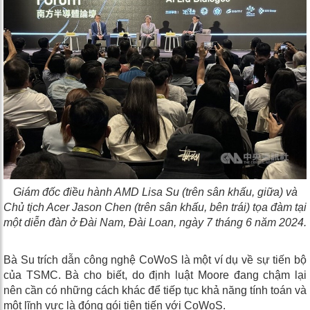
Giám đốc điều hành AMD Lisa Su (trên sân khấu, giữa) và
Chủ tịch Acer Jason Chen (trên sân khấu, bên trái) tọa đàm tại
một diễn đàn ở Đài Nam, Đài Loan, ngày 7 tháng 6 năm 2024.
Bà Su trích dẫn công nghệ CoWoS là một ví dụ về sự tiến bộ
của TSMC. Bà cho biết, do định luật Moore đang chậm lại
nên cần có những cách khác để tiếp tục khả năng tính toán và
một lĩnh vực là đóng gói tiên tiến với CoWoS.