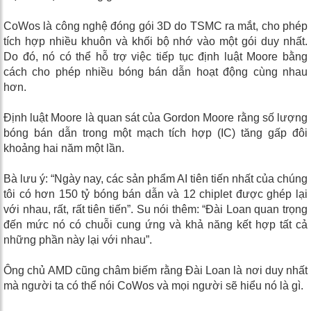
CoWos là công nghệ đóng gói 3D do TSMC ra mắt, cho phép
tích hợp nhiều khuôn và khối bộ nhớ vào một gói duy nhất.
Do đó, nó có thể hỗ trợ việc tiếp tục định luật Moore bằng
cách cho phép nhiều bóng bán dẫn hoạt động cùng nhau
hơn.
Định luật Moore là quan sát của Gordon Moore rằng số lượng
bóng bán dẫn trong một mạch tích hợp (IC) tăng gấp đôi
khoảng hai năm một lần.
Bà lưu ý: “Ngày nay, các sản phẩm AI tiên tiến nhất của chúng
tôi có hơn 150 tỷ bóng bán dẫn và 12 chiplet được ghép lại
với nhau, rất, rất tiên tiến”. Su nói thêm: “Đài Loan quan trọng
đến mức nó có chuỗi cung ứng và khả năng kết hợp tất cả
những phần này lại với nhau”.
Ông chủ AMD cũng châm biếm rằng Đài Loan là nơi duy nhất
mà người ta có thể nói CoWos và mọi người sẽ hiểu nó là gì.