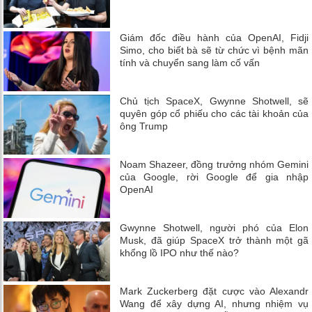
Giám đốc điều hành của OpenAI, Fidji
Simo, cho biết bà sẽ từ chức vì bệnh mãn
tính và chuyển sang làm cố vấn
Chủ tịch SpaceX, Gwynne Shotwell, sẽ
quyên góp cổ phiếu cho các tài khoản của
ông Trump
Noam Shazeer, đồng trưởng nhóm Gemini
của Google, rời Google để gia nhập
OpenAI
Gwynne Shotwell, người phó của Elon
Musk, đã giúp SpaceX trở thành một gã
khổng lồ IPO như thế nào?
Mark Zuckerberg đặt cược vào Alexandr
Wang để xây dựng AI, nhưng nhiệm vụ