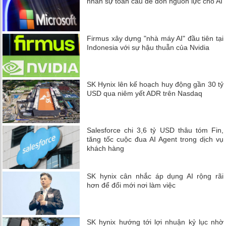
nhân sự toàn cầu để dồn nguồn lực cho AI
Firmus xây dựng "nhà máy AI" đầu tiên tại
Indonesia với sự hậu thuẫn của Nvidia
SK Hynix lên kế hoạch huy động gần 30 tỷ
USD qua niêm yết ADR trên Nasdaq
Salesforce chi 3,6 tỷ USD thâu tóm Fin,
tăng tốc cuộc đua AI Agent trong dịch vụ
khách hàng
SK hynix cân nhắc áp dụng AI rộng rãi
hơn để đổi mới nơi làm việc
SK hynix hướng tới lợi nhuận kỷ lục nhờ