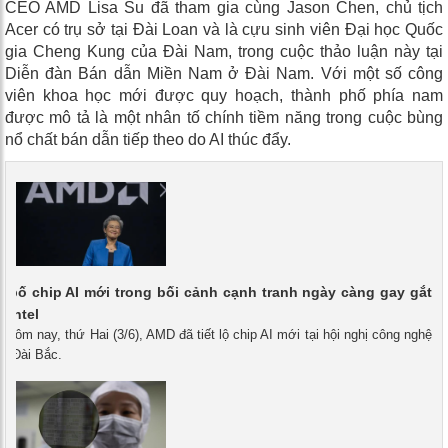
CEO AMD Lisa Su đã tham gia cùng Jason Chen, chủ tịch
Acer có trụ sở tại Đài Loan và là cựu sinh viên Đại học Quốc
gia Cheng Kung của Đài Nam, trong cuộc thảo luận này tại
Diễn đàn Bán dẫn Miền Nam ở Đài Nam. Với một số công
viên khoa học mới được quy hoạch, thành phố phía nam
được mô tả là một nhân tố chính tiềm năng trong cuộc bùng
nổ chất bán dẫn tiếp theo do AI thúc đẩy.
bố chip AI mới trong bối cảnh cạnh tranh ngày càng gay gắt
, Intel
- Hôm nay, thứ Hai (3/6), AMD đã tiết lộ chip AI mới tại hội nghị công nghệ
ở Đài Bắc.