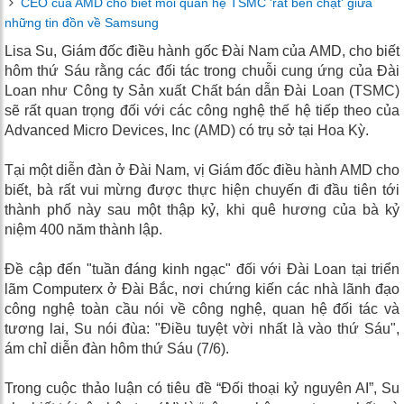
CEO của AMD cho biết mối quan hệ TSMC 'rất bền chặt' giữa
những tin đồn về Samsung
Lisa Su, Giám đốc điều hành gốc Đài Nam của AMD, cho biết
hôm thứ Sáu rằng các đối tác trong chuỗi cung ứng của Đài
Loan như Công ty Sản xuất Chất bán dẫn Đài Loan (TSMC)
sẽ rất quan trọng đối với các công nghệ thế hệ tiếp theo của
Advanced Micro Devices, Inc (AMD) có trụ sở tại Hoa Kỳ.
Tại một diễn đàn ở Đài Nam, vị Giám đốc điều hành AMD cho
biết, bà rất vui mừng được thực hiện chuyến đi đầu tiên tới
thành phố này sau một thập kỷ, khi quê hương của bà kỷ
niệm 400 năm thành lập.
Đề cập đến "tuần đáng kinh ngạc" đối với Đài Loan tại triển
lãm Computerx ở Đài Bắc, nơi chứng kiến ​​các nhà lãnh đạo
công nghệ toàn cầu nói về công nghệ, quan hệ đối tác và
tương lai, Su nói đùa: "Điều tuyệt vời nhất là vào thứ Sáu",
ám chỉ diễn đàn hôm thứ Sáu (7/6).
Trong cuộc thảo luận có tiêu đề “Đối thoại kỷ nguyên AI”, Su