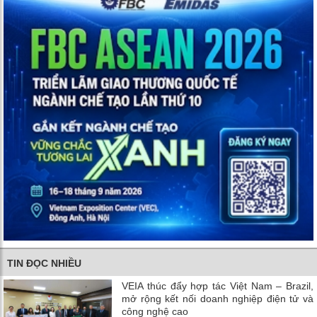
TIN ĐỌC NHIỀU
VEIA thúc đẩy hợp tác Việt Nam – Brazil,
mở rộng kết nối doanh nghiệp điện tử và
công nghệ cao