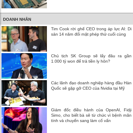
DOANH NHÂN
Tim Cook rời ghế CEO trong áp lực AI: Di
sản 14 năm đối mặt phép thử cuối cùng
Chủ tịch SK Group sẽ lấy đâu ra gần
1.000 tỷ won để trả tiền ly hôn?
Các lãnh đạo doanh nghiệp hàng đầu Hàn
Quốc sẽ gặp gỡ CEO của Nvidia tại Mỹ
Giám đốc điều hành của OpenAI, Fidji
Simo, cho biết bà sẽ từ chức vì bệnh mãn
tính và chuyển sang làm cố vấn