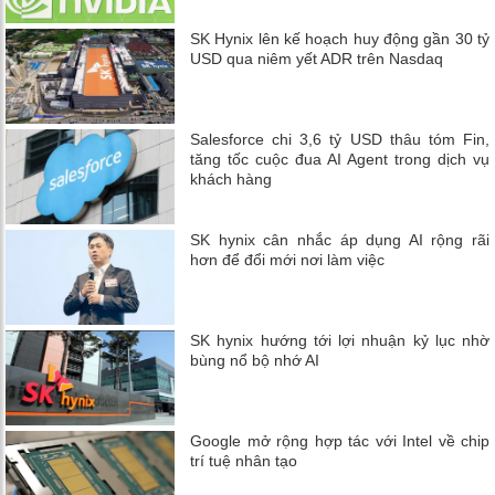
SK Hynix lên kế hoạch huy động gần 30 tỷ
USD qua niêm yết ADR trên Nasdaq
Salesforce chi 3,6 tỷ USD thâu tóm Fin,
tăng tốc cuộc đua AI Agent trong dịch vụ
khách hàng
SK hynix cân nhắc áp dụng AI rộng rãi
hơn để đổi mới nơi làm việc
SK hynix hướng tới lợi nhuận kỷ lục nhờ
bùng nổ bộ nhớ AI
Google mở rộng hợp tác với Intel về chip
trí tuệ nhân tạo