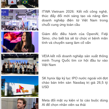
ITWA Vietnam 2026: Kết nối công nghệ,
thúc đẩy đổi mới sáng tạo và nâng tầm
doanh nghiệp điện tử Việt Nam trong
chuỗi cung ứng toàn cầu
Giám đốc điều hành của OpenAI, Fidji
Simo, cho biết bà sẽ từ chức vì bệnh mãn
tính và chuyển sang làm cố vấn
VEIA kết nối doanh nghiệp sản xuất thông
minh Trung Quốc tìm cơ hội đầu tư vào
Việt Nam
SK hynix lập kỷ lục IPO nước ngoài với đợt
chào bán trên sàn Nasdaq trị giá 26,5 tỷ
USD
Meta đối mặt vụ kiện vì bị cáo buộc dùng
AI để chọn nhân viên sa thải