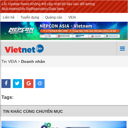
Lỗi: Update News:Không thể cập nhật dữ liệu vào đối tượng
Null:vietnet24h.SqlRepository.Data.New
Liên hệ
Tuyển dụng
Quảng cáo
VEIA
Tin VEIA
Doanh nhân
Tags:
TIN KHÁC CÙNG CHUYÊN MỤC