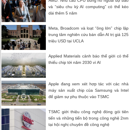
AMD: Nhu cầu CPU bùng nổ ngoài dự báo
và “siêu chu kỳ AI computing” có thể kéo
dài thêm 5 năm
Meta, Broadcom và loạt “ông lớn” chip lập
trung tâm nghiên cứu bán dẫn AI trị giá 125
triệu USD tại UCLA
Applied Materials cảnh báo thế giới có thể
thiếu chip tới năm 2030 vì AI
Apple đang xem xét hợp tác với các nhà
máy sản xuất chip của Samsung và Intel
để giảm sự phụ thuộc vào TSMC
TSMC giới thiệu công nghệ đóng gói tiên
tiến và những tiến bộ trong công nghệ 2nm
tại hội nghị chuyên đề công nghệ