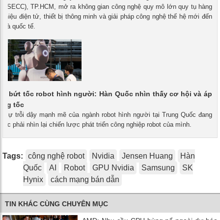
n (SECC), TP.HCM, mở ra không gian công nghệ quy mô lớn quy tụ hàng
 hiệu điện tử, thiết bị thông minh và giải pháp công nghệ thế hệ mới đến
 và quốc tế.
c bứt tốc robot hình người: Hàn Quốc nhìn thấy cơ hội và áp
tăng tốc
 - Sự trỗi dậy mạnh mẽ của ngành robot hình người tại Trung Quốc đang
ốc phải nhìn lại chiến lược phát triển công nghiệp robot của mình.
Tags:
công nghệ robot
Nvidia
Jensen Huang
Hàn
Quốc
AI
Robot
GPU Nvidia
Samsung
SK
Hynix
cách mạng bán dẫn
TIN KHÁC CÙNG CHUYÊN MỤC