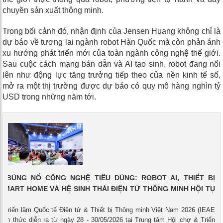
chuyền sản xuất thông minh.
Trong bối cảnh đó, nhận định của Jensen Huang không chỉ là
dự báo về tương lai ngành robot Hàn Quốc mà còn phản ánh
xu hướng phát triển mới của toàn ngành công nghệ thế giới.
Sau cuộc cách mạng bán dẫn và AI tạo sinh, robot đang nổi
lên như động lực tăng trưởng tiếp theo của nền kinh tế số,
mở ra một thị trường được dự báo có quy mô hàng nghìn tỷ
USD trong những năm tới.
26 BÙNG NỔ CÔNG NGHỆ TIÊU DÙNG: ROBOT AI, THIẾT BỊ
SMART HOME VÀ HỆ SINH THÁI ĐIỆN TỬ THÔNG MINH HỘI TỤ
CM
 - Triển lãm Quốc tế Điện tử & Thiết bị Thông minh Việt Nam 2026 (IEAE
ính thức diễn ra từ ngày 28 - 30/05/2026 tại Trung tâm Hội chợ & Triển