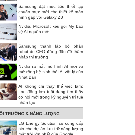
Samsung đặt mục tiêu thiết lập
chuẩn mực mới cho thiết kế màn
hình gập với Galaxy Z8
Nvidia, Microsoft kêu gọi Mỹ bảo
vệ AI nguồn mở
Samsung thành lập bộ phận
robot do CEO đứng đầu để thâm
nhập thị trường
Nvidia ra mắt mô hình AI mới và
mở rộng hệ sinh thái AI vật lý của
Nhật Bản
AI không chỉ thay thế việc làm:
Lao động lớn tuổi đang tìm thấy
cơ hội mới trong kỷ nguyên trí tuệ
nhân tạo
ÔI TRƯỜNG & NĂNG LƯỢNG
LG Energy Solution sẽ cung cấp
pin cho dự án lưu trữ năng lượng
mặt trời lớn nhất của Google