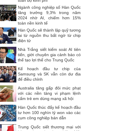
toàn bộ kinh phí
Ngành công nghiệp số Hàn Quốc
tăng trưởng 9,3% trong năm
2024 nhờ AI, chiếm hơn 15%
toàn nền kinh tế
Hàn Quốc sẽ thành lập quỹ tương
lai từ nguồn thu bất ngờ từ chip
điện tử
Nhà Trắng siết kiểm soát AI tiên
tiến, giới chuyên gia cảnh báo có
thể tạo lợi thế cho Trung Quốc
Kế hoạch đầu tư chip của
Samsung và SK vẫn còn dư địa
để điều chỉnh
Australia tăng gấp đôi mức phạt
với các nền tảng vi phạm lệnh
cấm trẻ em dùng mạng xã hội
Hàn Quốc thúc đẩy kế hoạch đầu
tư hơn 100 nghìn tỷ won vào các
cụm công nghiệp bán dẫn
Trung Quốc siết thương mại với