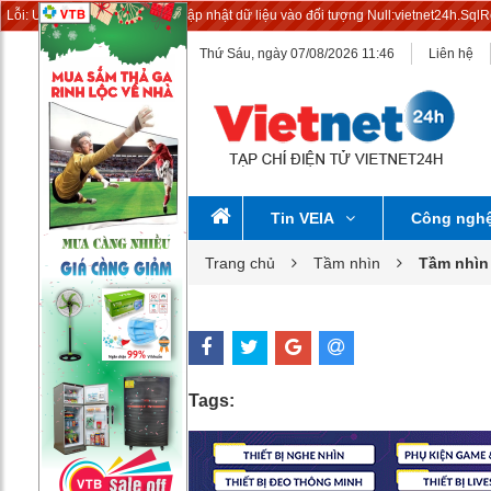
Lỗi: Update News:Không thể cập nhật dữ liệu vào đối tượng Null:vietnet24h.Sql
Thứ Sáu, ngày 07/08/2026 11:46
Liên hệ
Tin VEIA
Công ngh
Trang chủ
Tầm nhìn
Tầm nhìn
Tags: