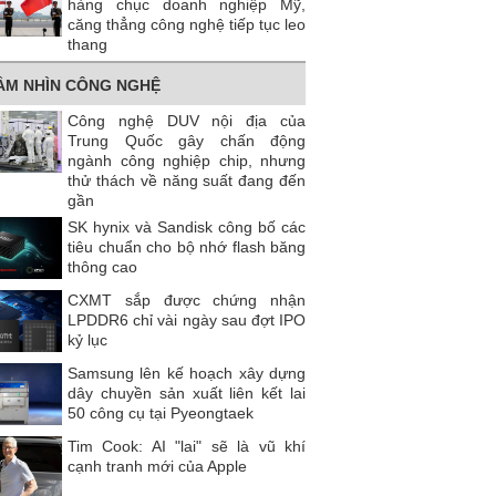
hàng chục doanh nghiệp Mỹ,
căng thẳng công nghệ tiếp tục leo
thang
ẦM NHÌN CÔNG NGHỆ
Công nghệ DUV nội địa của
Trung Quốc gây chấn động
ngành công nghiệp chip, nhưng
thử thách về năng suất đang đến
gần
SK hynix và Sandisk công bố các
tiêu chuẩn cho bộ nhớ flash băng
thông cao
CXMT sắp được chứng nhận
LPDDR6 chỉ vài ngày sau đợt IPO
kỷ lục
Samsung lên kế hoạch xây dựng
dây chuyền sản xuất liên kết lai
50 công cụ tại Pyeongtaek
Tim Cook: AI "lai" sẽ là vũ khí
cạnh tranh mới của Apple