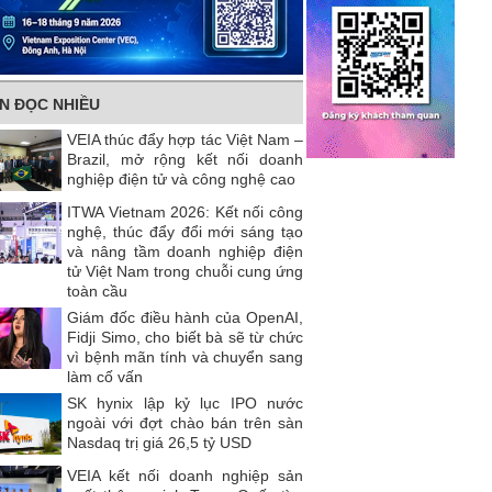
IN ĐỌC NHIỀU
VEIA thúc đẩy hợp tác Việt Nam –
Brazil, mở rộng kết nối doanh
nghiệp điện tử và công nghệ cao
ITWA Vietnam 2026: Kết nối công
nghệ, thúc đẩy đổi mới sáng tạo
và nâng tầm doanh nghiệp điện
tử Việt Nam trong chuỗi cung ứng
toàn cầu
Giám đốc điều hành của OpenAI,
Fidji Simo, cho biết bà sẽ từ chức
vì bệnh mãn tính và chuyển sang
làm cố vấn
SK hynix lập kỷ lục IPO nước
ngoài với đợt chào bán trên sàn
Nasdaq trị giá 26,5 tỷ USD
VEIA kết nối doanh nghiệp sản