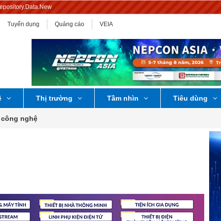
Repository.Data.New
Tuyển dụng
Quảng cáo
VEIA
ệ
Thị trường
Tầm nhìn
Tiêu dùng
 công nghệ