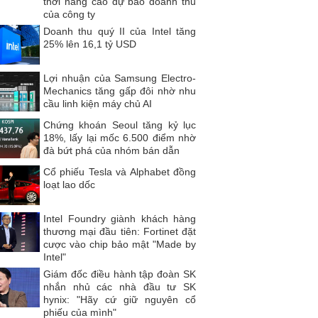
thời nâng cao dự báo doanh thu
của công ty
Doanh thu quý II của Intel tăng
25% lên 16,1 tỷ USD
Lợi nhuận của Samsung Electro-
Mechanics tăng gấp đôi nhờ nhu
cầu linh kiện máy chủ AI
Chứng khoán Seoul tăng kỷ lục
18%, lấy lại mốc 6.500 điểm nhờ
đà bứt phá của nhóm bán dẫn
Cổ phiếu Tesla và Alphabet đồng
loạt lao dốc
Intel Foundry giành khách hàng
thương mại đầu tiên: Fortinet đặt
cược vào chip bảo mật "Made by
Intel"
Giám đốc điều hành tập đoàn SK
nhắn nhủ các nhà đầu tư SK
hynix: "Hãy cứ giữ nguyên cổ
phiếu của mình"