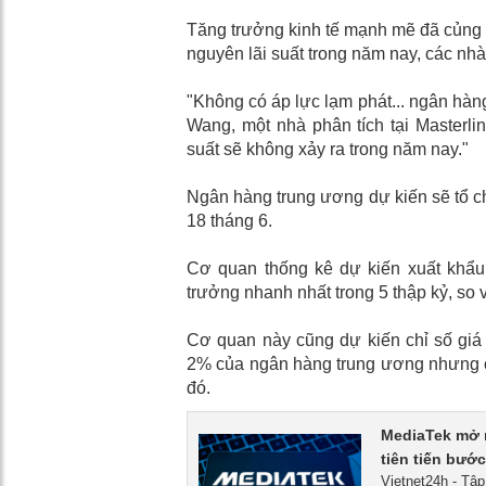
Tăng trưởng kinh tế mạnh mẽ đã củng 
nguyên lãi suất trong năm nay, các nhà 
"Không có áp lực lạm phát... ngân hàn
Wang, một nhà phân tích tại Masterlin
suất sẽ không xảy ra trong năm nay."
Ngân hàng trung ương dự kiến ​​sẽ tổ c
18 tháng 6.
Cơ quan thống kê dự kiến ​​xuất kh
trưởng nhanh nhất trong 5 thập kỷ, so 
Cơ quan này cũng dự kiến ​​chỉ số gi
2% của ngân hàng trung ương nhưng c
đó.
MediaTek mở r
tiên tiến bướ
Vietnet24h - Tập