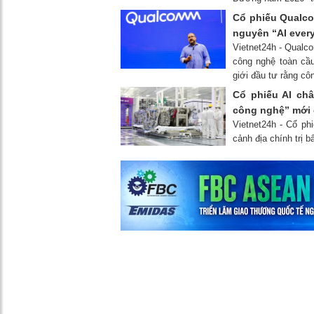
Cổ phiếu Qualco
nguyên “AI ever
Vietnet24h - Qualco
công nghệ toàn cầu
giới đầu tư rằng côn
Cổ phiếu AI ch
công nghệ” mới c
Vietnet24h - Cổ ph
cảnh địa chính trị b