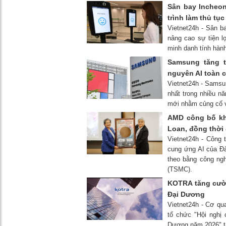
Sân bay Incheo
trình làm thủ tụ
Vietnet24h - Sân b
nâng cao sự tiện l
minh danh tính hàn
Samsung tăng t
nguyên AI toàn 
Vietnet24h - Samsun
nhất trong nhiều 
mới nhằm củng cố vị
AMD công bố kho
Loan, đồng thời
Vietnet24h - Công
cung ứng AI của Đà
theo bằng công ngh
(TSMC).
KOTRA tăng cườ
Đại Dương
Vietnet24h - Cơ q
tổ chức "Hội nghị
Dương năm 2026" tạ