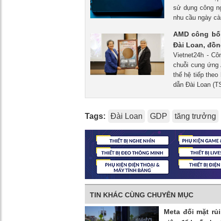
sử dụng công ng
nhu cầu ngày càn
AMD công bố k
Đài Loan, đồ
Vietnet24h - C
chuỗi cung ứng 
thế hệ tiếp the
dẫn Đài Loan (T
Tags:
Đài Loan
GDP
tăng trưởng
TIN KHÁC CÙNG CHUYÊN MỤC
Meta đối mặt rủ