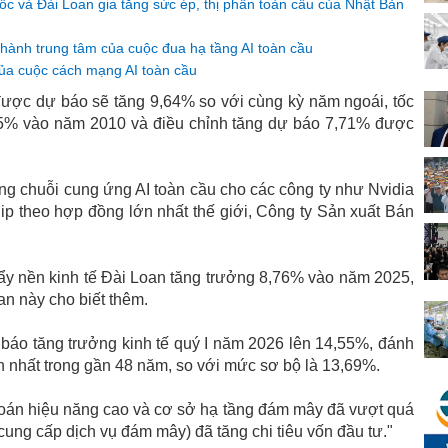
ốc và Đài Loan gia tăng sức ép, thị phần toàn cầu của Nhật Bản
thành trung tâm của cuộc đua hạ tầng AI toàn cầu
của cuộc cách mạng AI toàn cầu
ược dự báo sẽ tăng 9,64% so với cùng kỳ năm ngoái, tốc
25% vào năm 2010 và điều chỉnh tăng dự báo 7,71% được
ong chuỗi cung ứng AI toàn cầu cho các công ty như Nvidia
ip theo hợp đồng lớn nhất thế giới, Công ty Sản xuất Bán
ẩy nền kinh tế Đài Loan tăng trưởng 8,76% vào năm 2025,
an này cho biết thêm.
báo tăng trưởng kinh tế quý I năm 2026 lên 14,55%, đánh
 nhất trong gần 48 năm, so với mức sơ bộ là 13,69%.
n toán hiệu năng cao và cơ sở hạ tầng đám mây đã vượt quá
 cung cấp dịch vụ đám mây) đã tăng chi tiêu vốn đầu tư."