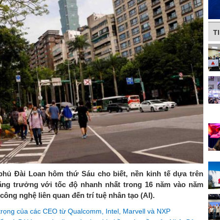
T
phủ Đài Loan hôm thứ Sáu cho biết, nền kinh tế dựa trên
tăng trưởng với tốc độ nhanh nhất trong 16 năm vào năm
ông nghệ liên quan đến trí tuệ nhân tạo (AI).
trọng của các CEO từ Qualcomm, Intel, Marvell và NXP