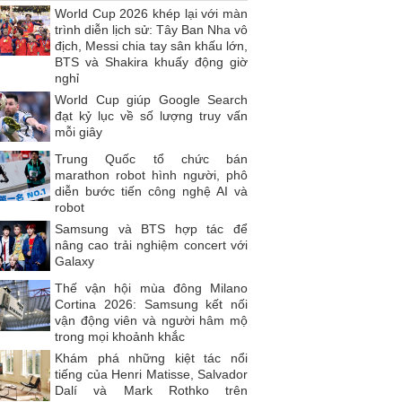
World Cup 2026 khép lại với màn
trình diễn lịch sử: Tây Ban Nha vô
địch, Messi chia tay sân khấu lớn,
BTS và Shakira khuấy động giờ
nghỉ
World Cup giúp Google Search
đạt kỷ lục về số lượng truy vấn
mỗi giây
Trung Quốc tổ chức bán
marathon robot hình người, phô
diễn bước tiến công nghệ AI và
robot
Samsung và BTS hợp tác để
nâng cao trải nghiệm concert với
Galaxy
Thế vận hội mùa đông Milano
Cortina 2026: Samsung kết nối
vận động viên và người hâm mộ
trong mọi khoảnh khắc
Khám phá những kiệt tác nổi
tiếng của Henri Matisse, Salvador
Dalí và Mark Rothko trên