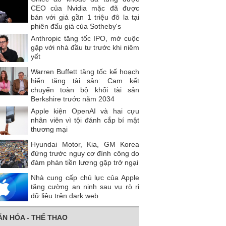
CEO của Nvidia mặc đã được
bán với giá gần 1 triệu đô la tại
phiên đấu giá của Sotheby's
Anthropic tăng tốc IPO, mở cuộc
gặp với nhà đầu tư trước khi niêm
yết
Warren Buffett tăng tốc kế hoạch
hiến tặng tài sản: Cam kết
chuyển toàn bộ khối tài sản
Berkshire trước năm 2034
Apple kiện OpenAI và hai cựu
nhân viên vì tội đánh cắp bí mật
thương mại
Hyundai Motor, Kia, GM Korea
đứng trước nguy cơ đình công do
đàm phán tiền lương gặp trở ngại
Nhà cung cấp chủ lực của Apple
tăng cường an ninh sau vụ rò rỉ
dữ liệu trên dark web
ĂN HÓA - THỂ THAO