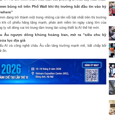
mm bùng nổ trên Phố Wall khi thị trường bắt đầu tin vào kỷ
ywhere”
mm đang trở thành một trong những cái tên nổi bật nhất trên thị trường
 khi cổ phiếu hãng tăng mạnh, phản ánh niềm tin ngày càng lớn của
g ty sẽ đóng vai trò trung tâm trong làn sóng thiết bị AI thế hệ mới.
âu Âu ngược dòng khủng hoảng Iran, mở ra “siêu chu kỳ
ủa lục địa già
iếu AI và công nghệ châu Âu vẫn tăng trưởng mạnh mẽ, bất chấp bối
ất ổn.