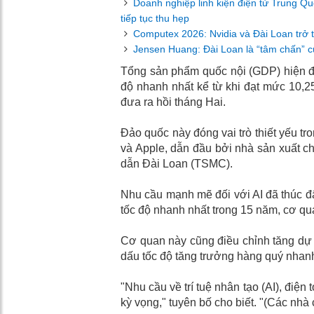
Doanh nghiệp linh kiện điện tử Trung Qu
tiếp tục thu hẹp
Computex 2026: Nvidia và Đài Loan trở 
Jensen Huang: Đài Loan là “tâm chấn” 
Tổng sản phẩm quốc nội (GDP) hiện đ
độ nhanh nhất kể từ khi đạt mức 10,
đưa ra hồi tháng Hai.
Đảo quốc này đóng vai trò thiết yếu tr
và Apple, dẫn đầu bởi nhà sản xuất ch
dẫn Đài Loan (TSMC).
Nhu cầu mạnh mẽ đối với AI đã thúc đ
tốc độ nhanh nhất trong 15 năm, cơ qu
Cơ quan này cũng điều chỉnh tăng dự 
dấu tốc độ tăng trưởng hàng quý nhanh
"Nhu cầu về trí tuệ nhân tạo (AI), điệ
kỳ vọng," tuyên bố cho biết. "(Các nhà