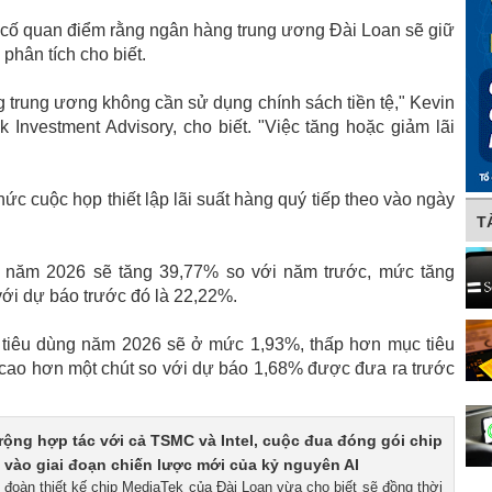
cố quan điểm rằng ngân hàng trung ương Đài Loan sẽ giữ
phân tích cho biết.
g trung ương không cần sử dụng chính sách tiền tệ," Kevin
k Investment Advisory, cho biết. "Việc tăng hoặc giảm lãi
hức cuộc họp thiết lập lãi suất hàng quý tiếp theo vào ngày
T
ẩu năm 2026 sẽ tăng 39,77% so với năm trước, mức tăng
với dự báo trước đó là 22,22%.
á tiêu dùng năm 2026 sẽ ở mức 1,93%, thấp hơn mục tiêu
ao hơn một chút so với dự báo 1,68% được đưa ra trước
ộng hợp tác với cả TSMC và Intel, cuộc đua đóng gói chip
c vào giai đoạn chiến lược mới của kỷ nguyên AI
 đoàn thiết kế chip MediaTek của Đài Loan vừa cho biết sẽ đồng thời