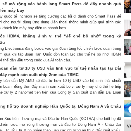
n sẽ mở rộng các hành lang Smart Pass để đẩy nhanh quá
c lên máy bay
ay quốc tế Incheon sẽ tăng cường các lối đi dành cho Smart Pass để
ợi cho người dùng ứng dụng điện thoại thông minh giúp quá trình xác
h khách lên máy bay diễn ra nhanh hơn.
ốc HBM4, khẳng định vị thế “đế chế bộ nhớ” trong kỷ
cầu
g Electronics đang bước vào giai đoạn tăng tốc chiến lược quan trọng
năm qua khi tập đoàn Hàn Quốc dồn toàn lực cho thế hệ bộ nhớ HBM4
 thế dẫn đầu trong cuộc đua AI toàn cầu.
ản đầu tư 10 tỷ USD vào lĩnh vực trí tuệ nhân tạo tại Đài
 đẩy mạnh sản xuất chip 2nm của TSMC
 ty bán dẫn Mỹ AMD sẽ đầu tư hơn 10 tỷ USD vào hệ sinh thái chuỗi
i Loan, đồng thời đẩy mạnh sản xuất bộ vi xử lý máy chủ thế hệ tiếp
ệ xử lý 2 nanomet tiên tiến của Công ty Sản xuất Bán dẫn Đài Loan
ng hỗ trợ doanh nghiệp Hàn Quốc tại Đông Nam Á và Châu
uan Xúc tiến Thương mại và Đầu tư Hàn Quốc (KOTRA) cho biết họ đã
 chiến lược mở rộng thương mại và đầu tư Đông Nam Á - Châu Đại
V
i TP. Hồ Chí Minh nhằm thảo luận các phương án thúc đẩy xuất khẩu.