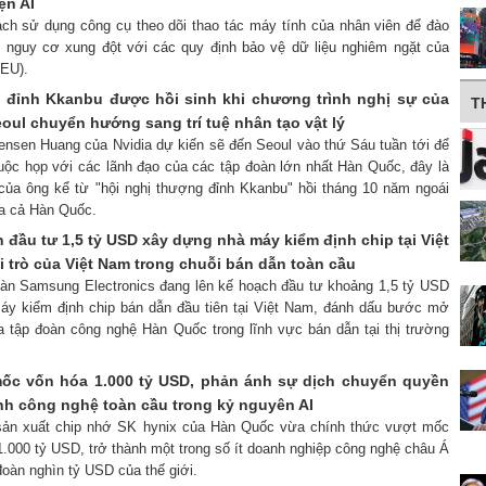
ện AI
ạch sử dụng công cụ theo dõi thao tác máy tính của nhân viên để đào
ện nguy cơ xung đột với các quy định bảo vệ dữ liệu nghiêm ngặt của
(EU).
 đỉnh Kkanbu được hồi sinh khi chương trình nghị sự của
T
oul chuyển hướng sang trí tuệ nhân tạo vật lý
nsen Huang của Nvidia dự kiến ​​sẽ đến Seoul vào thứ Sáu tuần tới để
uộc họp với các lãnh đạo của các tập đoàn lớn nhất Hàn Quốc, đây là
n của ông kể từ "hội nghị thượng đỉnh Kkanbu" hồi tháng 10 năm ngoái
ủa cả Hàn Quốc.
đầu tư 1,5 tỷ USD xây dựng nhà máy kiểm định chip tại Việt
 trò của Việt Nam trong chuỗi bán dẫn toàn cầu
oàn Samsung Electronics đang lên kế hoạch đầu tư khoảng 1,5 tỷ USD
áy kiểm định chip bán dẫn đầu tiên tại Việt Nam, đánh dấu bước mở
a tập đoàn công nghệ Hàn Quốc trong lĩnh vực bán dẫn tại thị trường
ốc vốn hóa 1.000 tỷ USD, phản ánh sự dịch chuyển quyền
nh công nghệ toàn cầu trong kỷ nguyên AI
 sản xuất chip nhớ SK hynix của Hàn Quốc vừa chính thức vượt mốc
1.000 tỷ USD, trở thành một trong số ít doanh nghiệp công nghệ châu Á
oàn nghìn tỷ USD của thế giới.