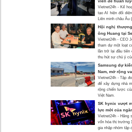
viên để huấn luy
Vietnet24h - Kế ho
tạo AI hiện đối di
Liên minh châu Âu 
Hội nghị thượng
ông Huang tại Se
Vietnet24h - CEO Je
tham dự một loạt c
lần trở lại đầu tiê
thu hút sự chú ý c
Samsung dự kiến 
Nam, mở rộng vai
Vietnet24h - Tập đ
để xây dựng nhà m
rộng chiến lược củ
Việt Nam.
SK hynix vượt m
lực mới của ngà
Vietnet24h - Hãng
vốn hóa thị trường 
gia nhập nhóm tập đ