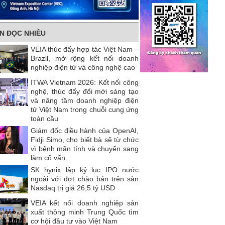
IN ĐỌC NHIỀU
VEIA thúc đẩy hợp tác Việt Nam –
Brazil, mở rộng kết nối doanh
nghiệp điện tử và công nghệ cao
ITWA Vietnam 2026: Kết nối công
nghệ, thúc đẩy đổi mới sáng tạo
và nâng tầm doanh nghiệp điện
tử Việt Nam trong chuỗi cung ứng
toàn cầu
Giám đốc điều hành của OpenAI,
Fidji Simo, cho biết bà sẽ từ chức
vì bệnh mãn tính và chuyển sang
làm cố vấn
SK hynix lập kỷ lục IPO nước
ngoài với đợt chào bán trên sàn
Nasdaq trị giá 26,5 tỷ USD
VEIA kết nối doanh nghiệp sản
xuất thông minh Trung Quốc tìm
cơ hội đầu tư vào Việt Nam