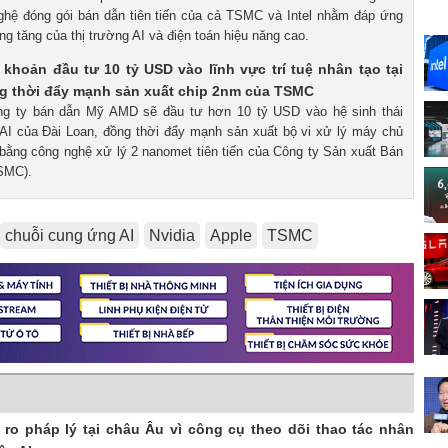
hệ đóng gói bán dẫn tiên tiến của cả TSMC và Intel nhằm đáp ứng
g tăng của thị trường AI và điện toán hiệu năng cao.
hoản đầu tư 10 tỷ USD vào lĩnh vực trí tuệ nhân tạo tại
ng thời đẩy mạnh sản xuất chip 2nm của TSMC
ông ty bán dẫn Mỹ AMD sẽ đầu tư hơn 10 tỷ USD vào hệ sinh thái
AI của Đài Loan, đồng thời đẩy mạnh sản xuất bộ vi xử lý máy chủ
o bằng công nghệ xử lý 2 nanomet tiên tiến của Công ty Sản xuất Bán
SMC).
chuỗi cung ứng AI
Nvidia
Apple
TSMC
i ro pháp lý tại châu Âu vì công cụ theo dõi thao tác nhân