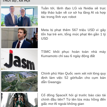
THỜI SỰ, XÃ HỘI
Tuần tới, lãnh đạo LG và Nvidia sẽ trực
tiếp thảo luận về cơ sở hạ tầng AI và hợp
tác trong lĩnh vực robot
Meta bị phạt thêm 567 triệu USD vì gây
tổn hại trẻ em, tổng mức phạt lên gần 1 tỷ
USD
TSMC khôi phục hoàn toàn nhà máy
Kumamoto chỉ sau 6 ngày động đất
Chính phủ Hàn Quốc xem xét nới lỏng quy
định làm việc 52 giờ/tuần cho cụm bán
dẫn Gwangju
Cổ đông SpaceX hỏi gì trước báo cáo tài
chính đầu tiên? Từ tên lửa màu hồng đến
giấc mơ AI ngoài không gian