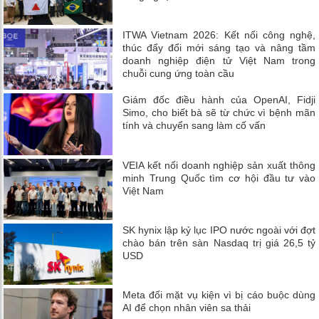
ITWA Vietnam 2026: Kết nối công nghệ,
thúc đẩy đổi mới sáng tạo và nâng tầm
doanh nghiệp điện tử Việt Nam trong
chuỗi cung ứng toàn cầu
Giám đốc điều hành của OpenAI, Fidji
Simo, cho biết bà sẽ từ chức vì bệnh mãn
tính và chuyển sang làm cố vấn
VEIA kết nối doanh nghiệp sản xuất thông
minh Trung Quốc tìm cơ hội đầu tư vào
Việt Nam
SK hynix lập kỷ lục IPO nước ngoài với đợt
chào bán trên sàn Nasdaq trị giá 26,5 tỷ
USD
Meta đối mặt vụ kiện vì bị cáo buộc dùng
AI để chọn nhân viên sa thải