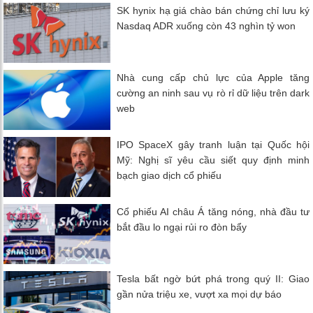
SK hynix hạ giá chào bán chứng chỉ lưu ký
Nasdaq ADR xuống còn 43 nghìn tỷ won
Nhà cung cấp chủ lực của Apple tăng
cường an ninh sau vụ rò rỉ dữ liệu trên dark
web
IPO SpaceX gây tranh luận tại Quốc hội
Mỹ: Nghị sĩ yêu cầu siết quy định minh
bạch giao dịch cổ phiếu
Cổ phiếu AI châu Á tăng nóng, nhà đầu tư
bắt đầu lo ngại rủi ro đòn bẩy
Tesla bất ngờ bứt phá trong quý II: Giao
gần nửa triệu xe, vượt xa mọi dự báo