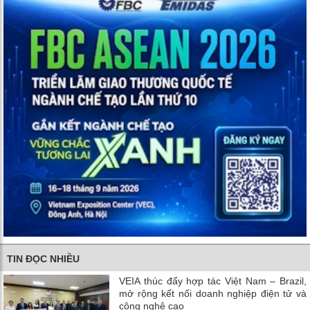
TIN ĐỌC NHIỀU
VEIA thúc đẩy hợp tác Việt Nam – Brazil,
mở rộng kết nối doanh nghiệp điện tử và
công nghệ cao