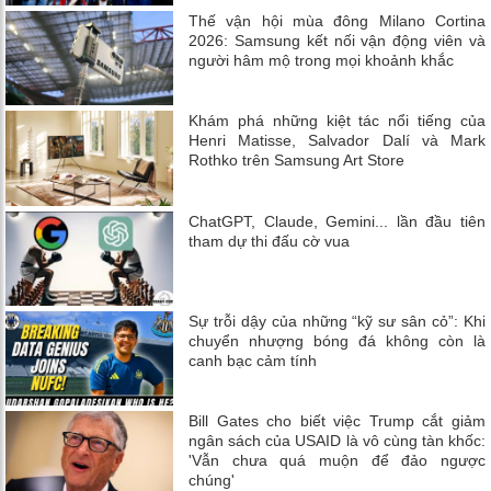
Thế vận hội mùa đông Milano Cortina
2026: Samsung kết nối vận động viên và
người hâm mộ trong mọi khoảnh khắc
Khám phá những kiệt tác nổi tiếng của
Henri Matisse, Salvador Dalí và Mark
Rothko trên Samsung Art Store
ChatGPT, Claude, Gemini... lần đầu tiên
tham dự thi đấu cờ vua
Sự trỗi dậy của những “kỹ sư sân cỏ”: Khi
chuyển nhượng bóng đá không còn là
canh bạc cảm tính
Bill Gates cho biết việc Trump cắt giảm
ngân sách của USAID là vô cùng tàn khốc:
'Vẫn chưa quá muộn để đảo ngược
chúng'