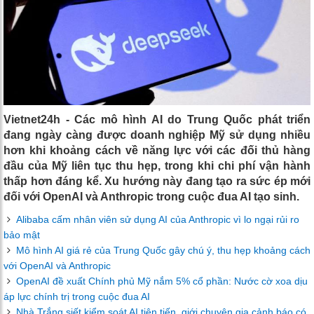
Vietnet24h - Các mô hình AI do Trung Quốc phát triển
đang ngày càng được doanh nghiệp Mỹ sử dụng nhiều
hơn khi khoảng cách về năng lực với các đối thủ hàng
đầu của Mỹ liên tục thu hẹp, trong khi chi phí vận hành
thấp hơn đáng kể. Xu hướng này đang tạo ra sức ép mới
đối với OpenAI và Anthropic trong cuộc đua AI tạo sinh.
Alibaba cấm nhân viên sử dụng AI của Anthropic vì lo ngại rủi ro
bảo mật
Mô hình AI giá rẻ của Trung Quốc gây chú ý, thu hẹp khoảng cách
với OpenAI và Anthropic
OpenAI đề xuất Chính phủ Mỹ nắm 5% cổ phần: Nước cờ xoa dịu
áp lực chính trị trong cuộc đua AI
Nhà Trắng siết kiểm soát AI tiên tiến, giới chuyên gia cảnh báo có