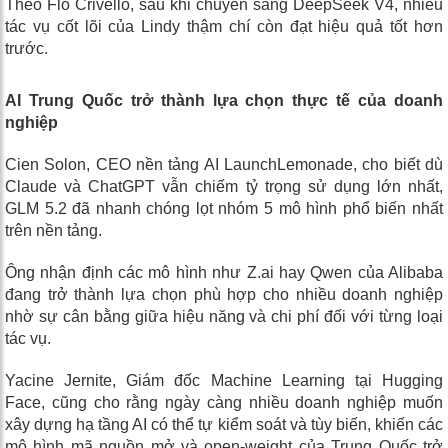
Theo Flo Crivello, sau khi chuyển sang DeepSeek V4, nhiều
tác vụ cốt lõi của Lindy thậm chí còn đạt hiệu quả tốt hơn
trước.
AI Trung Quốc trở thành lựa chọn thực tế của doanh
nghiệp
Cien Solon, CEO nền tảng AI LaunchLemonade, cho biết dù
Claude và ChatGPT vẫn chiếm tỷ trọng sử dụng lớn nhất,
GLM 5.2 đã nhanh chóng lọt nhóm 5 mô hình phổ biến nhất
trên nền tảng.
Ông nhận định các mô hình như Z.ai hay Qwen của Alibaba
đang trở thành lựa chọn phù hợp cho nhiều doanh nghiệp
nhờ sự cân bằng giữa hiệu năng và chi phí đối với từng loại
tác vụ.
Yacine Jernite, Giám đốc Machine Learning tại Hugging
Face, cũng cho rằng ngày càng nhiều doanh nghiệp muốn
xây dựng hạ tầng AI có thể tự kiểm soát và tùy biến, khiến các
mô hình mã nguồn mở và open-weight của Trung Quốc trở