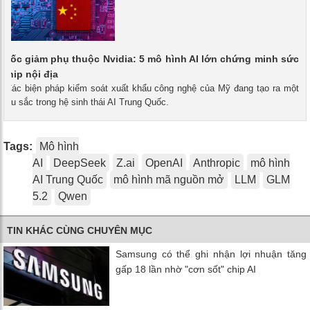
Quốc giảm phụ thuộc Nvidia: 5 mô hình AI lớn chứng minh sức
chip nội địa
 - Các biện pháp kiểm soát xuất khẩu công nghệ của Mỹ đang tạo ra một
 sâu sắc trong hệ sinh thái AI Trung Quốc.
Tags:
Mô hình
AI
DeepSeek
Z.ai
OpenAI
Anthropic
mô hình
AI Trung Quốc
mô hình mã nguồn mở
LLM
GLM
5.2
Qwen
TIN KHÁC CÙNG CHUYÊN MỤC
Samsung có thể ghi nhận lợi nhuận tăng
gấp 18 lần nhờ "cơn sốt" chip AI