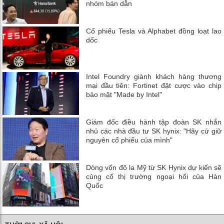
nhóm bán dẫn
Cổ phiếu Tesla và Alphabet đồng loạt lao
dốc
Intel Foundry giành khách hàng thương
mại đầu tiên: Fortinet đặt cược vào chip
bảo mật "Made by Intel"
Giám đốc điều hành tập đoàn SK nhắn
nhủ các nhà đầu tư SK hynix: "Hãy cứ giữ
nguyên cổ phiếu của mình"
Dòng vốn đô la Mỹ từ SK Hynix dự kiến ​​sẽ
củng cố thị trường ngoại hối của Hàn
Quốc