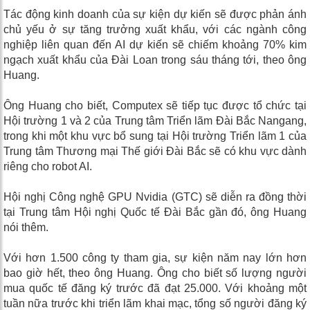
Tác động kinh doanh của sự kiện dự kiến ​​sẽ được phản ánh
chủ yếu ở sự tăng trưởng xuất khẩu, với các ngành công
nghiệp liên quan đến AI dự kiến ​​sẽ chiếm khoảng 70% kim
ngạch xuất khẩu của Đài Loan trong sáu tháng tới, theo ông
Huang.
Ông Huang cho biết, Computex sẽ tiếp tục được tổ chức tại
Hội trường 1 và 2 của Trung tâm Triển lãm Đài Bắc Nangang,
trong khi một khu vực bổ sung tại Hội trường Triển lãm 1 của
Trung tâm Thương mại Thế giới Đài Bắc sẽ có khu vực dành
riêng cho robot AI.
Hội nghị Công nghệ GPU Nvidia (GTC) sẽ diễn ra đồng thời
tại Trung tâm Hội nghị Quốc tế Đài Bắc gần đó, ông Huang
nói thêm.
Với hơn 1.500 công ty tham gia, sự kiện năm nay lớn hơn
bao giờ hết, theo ông Huang. Ông cho biết số lượng người
mua quốc tế đăng ký trước đã đạt 25.000. Với khoảng một
tuần nữa trước khi triển lãm khai mạc, tổng số người đăng ký