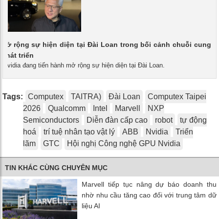
 mở rộng sự hiện diện tại Đài Loan trong bối cảnh chuỗi cung
phát triển
- Nvidia đang tiến hành mở rộng sự hiện diện tại Đài Loan.
Tags:
Computex
TAITRA)
Đài Loan
Computex Taipei
2026
Qualcomm
Intel
Marvell
NXP
Semiconductors
Diễn đàn cấp cao
robot
tự động
hoá
trí tuệ nhân tạo vật lý
ABB
Nvidia
Triển
lãm
GTC
Hội nghị Công nghệ GPU Nvidia
TIN KHÁC CÙNG CHUYÊN MỤC
Marvell tiếp tục nâng dự báo doanh thu
nhờ nhu cầu tăng cao đối với trung tâm dữ
liệu AI