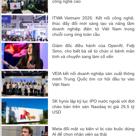
công nghệ cao
ITWA Vietnam 2026: Kết nối công nghệ,
thúc đẩy đổi mới sáng tạo và nâng tầm
doanh nghiệp điện tử Việt Nam trong
chuỗi cung ứng toàn cầu
Giám đốc điều hành của OpenAI, Fidji
Simo, cho biết bà sẽ từ chức vì bệnh mãn
tính và chuyển sang làm cố vấn
VEIA kết nối doanh nghiệp sản xuất thông
minh Trung Quốc tìm cơ hội đầu tư vào
Việt Nam
SK hynix lập kỷ lục IPO nước ngoài với đợt
chào bán trên sàn Nasdaq trị giá 26,5 tỷ
USD
Meta đối mặt vụ kiện vì bị cáo buộc dùng
AI để chọn nhân viên sa thải