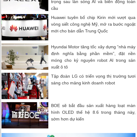
trọng sau làn sóng AI và biến động toàn
cầu
Huawei tuyên bố chip Kirin mới vượt qua
vòng siết công nghệ Mỹ, mở ra bước ngoặt
mới cho bán dẫn Trung Quốc
Hyundai Motor tăng tốc xây dựng “nhà máy
định nghĩa bằng phần mềm”, đặt nền
móng cho kỷ nguyên robot AI trong sản
xuất ô tô
Tập đoàn LG có triển vọng thị trường tươi
sáng cho mảng kinh doanh robot
BOE sẽ bắt đầu sản xuất hàng loạt màn
hình OLED thế hệ 8.6 trong tháng này,
sớm hơn dự kiến