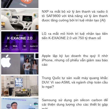
NXP ra mắt bộ xử lý âm thanh và radio ô
tô SAF9800 với khả năng xử lý âm thanh
được tăng cường bởi trí tuệ nhân tạo (AI)
LG ra mắt mô hình trí tuệ nhân tạo tiên
tiến K-EXAONE 2.0 với 750 tỷ tham số
Apple lập kỷ lục doanh thu quý II nhờ
iPhone, nhưng cổ phiếu vẫn giảm sau báo
cáo
Trung Quốc tự sản xuất máy quang khắc
DUV: Vì sao ASML và ngành chip toàn cầu
lo ngại?
Samsung sử dụng pin silicon carbon để
cải thiện dung lượng cho các thiết bị gập
mới