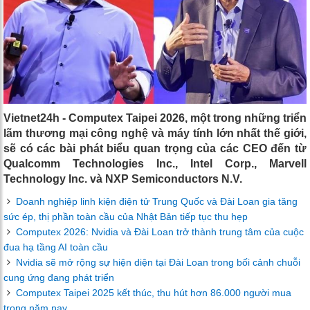
Vietnet24h - Computex Taipei 2026, một trong những triển
lãm thương mại công nghệ và máy tính lớn nhất thế giới,
sẽ có các bài phát biểu quan trọng của các CEO đến từ
Qualcomm Technologies Inc., Intel Corp., Marvell
Technology Inc. và NXP Semiconductors N.V.
Doanh nghiệp linh kiện điện tử Trung Quốc và Đài Loan gia tăng
sức ép, thị phần toàn cầu của Nhật Bản tiếp tục thu hẹp
Computex 2026: Nvidia và Đài Loan trở thành trung tâm của cuộc
đua hạ tầng AI toàn cầu
Nvidia sẽ mở rộng sự hiện diện tại Đài Loan trong bối cảnh chuỗi
cung ứng đang phát triển
Computex Taipei 2025 kết thúc, thu hút hơn 86.000 người mua
trong năm nay