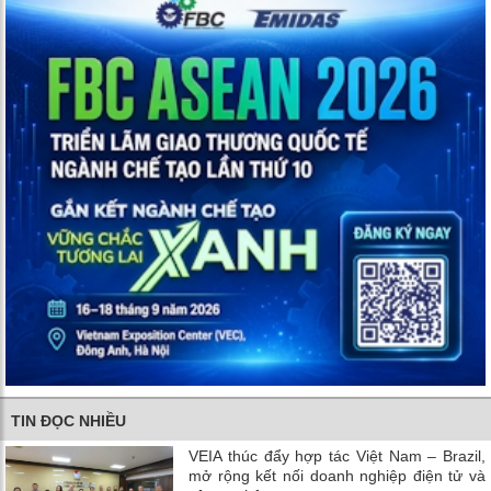
TIN ĐỌC NHIỀU
VEIA thúc đẩy hợp tác Việt Nam – Brazil,
mở rộng kết nối doanh nghiệp điện tử và