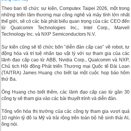
Theo ban tổ chức sự kiện, Computex Taipei 2026, một trong
những triển lãm thương mại công nghệ và máy tính lớn nhất
thế giới, sẽ có các bài phát biểu quan trọng của các CEO đến
từ Qualcomm Technologies Inc., Intel Corp., Marvell
Technology Inc. và NXP Semiconductors N.V.
Sự kiện cũng sẽ tổ chức bốn "diễn đàn cấp cao" về robot, tự
động hóa và trí tuệ nhân tạo vật lý với sự tham gia của các
lãnh đạo cấp cao từ ABB, Nvidia Corp., Qualcomm và NXP,
Chủ tịch Hội đồng Phát triển Thương mại Quốc tế Đài Loan
(TAITRA) James Huang cho biết tại một cuộc họp báo hôm
thứ Ba.
Ông Huang cho biết thêm, các lãnh đạo cấp cao từ gần 30
công ty sẽ tham gia vào các bài thuyết trình và diễn đàn.
Tổng vốn hóa thị trường của các công ty tham gia vượt quá
10 nghìn tỷ đô la Mỹ và trải rộng trên toàn bộ hệ sinh thái AI,
ông nói.