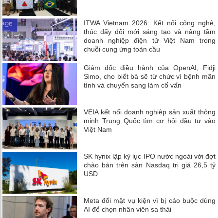
ITWA Vietnam 2026: Kết nối công nghệ,
thúc đẩy đổi mới sáng tạo và nâng tầm
doanh nghiệp điện tử Việt Nam trong
chuỗi cung ứng toàn cầu
Giám đốc điều hành của OpenAI, Fidji
Simo, cho biết bà sẽ từ chức vì bệnh mãn
tính và chuyển sang làm cố vấn
VEIA kết nối doanh nghiệp sản xuất thông
minh Trung Quốc tìm cơ hội đầu tư vào
Việt Nam
SK hynix lập kỷ lục IPO nước ngoài với đợt
chào bán trên sàn Nasdaq trị giá 26,5 tỷ
USD
Meta đối mặt vụ kiện vì bị cáo buộc dùng
AI để chọn nhân viên sa thải