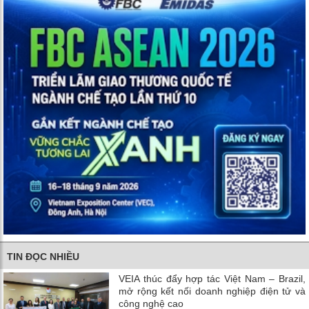
TIN ĐỌC NHIỀU
VEIA thúc đẩy hợp tác Việt Nam – Brazil,
mở rộng kết nối doanh nghiệp điện tử và
công nghệ cao