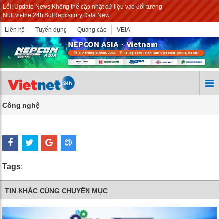
Lỗi: Update News:Không thể cập nhật dữ liệu vào đối tượng
Null:vietnet24h.SqlRepository.Data.New
Liên hệ
Tuyển dụng
Quảng cáo
VEIA
Công nghệ
Tags:
TIN KHÁC CÙNG CHUYÊN MỤC