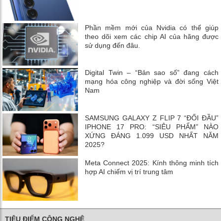
Phần mềm mới của Nvidia có thể giúp
theo dõi xem các chip AI của hãng được
sử dụng đến đâu.
Digital Twin – “Bản sao số” đang cách
mạng hóa công nghiệp và đời sống Việt
Nam
SAMSUNG GALAXY Z FLIP 7 “ĐỐI ĐẦU”
IPHONE 17 PRO: “SIÊU PHẨM” NÀO
XỨNG ĐÁNG 1.099 USD NHẤT NĂM
2025?
Meta Connect 2025: Kính thông minh tích
hợp AI chiếm vị trí trung tâm
TIÊU ĐIỂM CÔNG NGHỆ