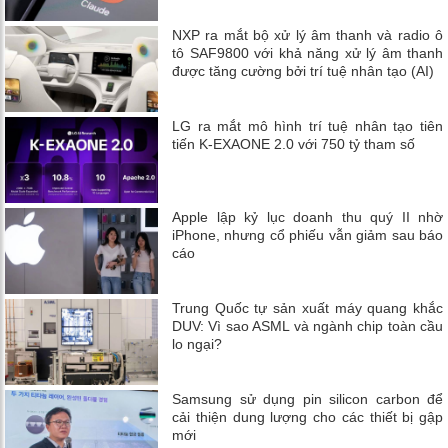
NXP ra mắt bộ xử lý âm thanh và radio ô
tô SAF9800 với khả năng xử lý âm thanh
được tăng cường bởi trí tuệ nhân tạo (AI)
LG ra mắt mô hình trí tuệ nhân tạo tiên
tiến K-EXAONE 2.0 với 750 tỷ tham số
Apple lập kỷ lục doanh thu quý II nhờ
iPhone, nhưng cổ phiếu vẫn giảm sau báo
cáo
Trung Quốc tự sản xuất máy quang khắc
DUV: Vì sao ASML và ngành chip toàn cầu
lo ngại?
Samsung sử dụng pin silicon carbon để
cải thiện dung lượng cho các thiết bị gập
mới