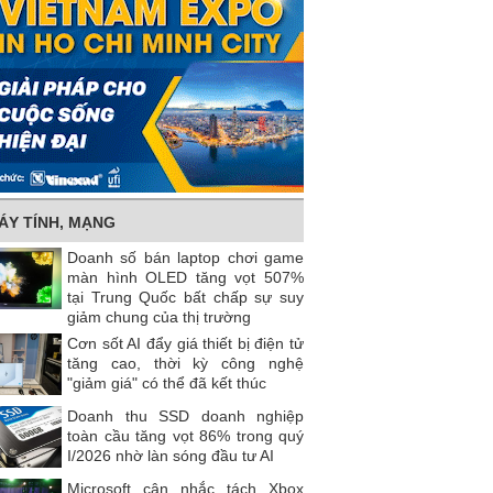
ÁY TÍNH, MẠNG
Doanh số bán laptop chơi game
màn hình OLED tăng vọt 507%
tại Trung Quốc bất chấp sự suy
giảm chung của thị trường
Cơn sốt AI đẩy giá thiết bị điện tử
tăng cao, thời kỳ công nghệ
"giảm giá" có thể đã kết thúc
Doanh thu SSD doanh nghiệp
toàn cầu tăng vọt 86% trong quý
I/2026 nhờ làn sóng đầu tư AI
Microsoft cân nhắc tách Xbox