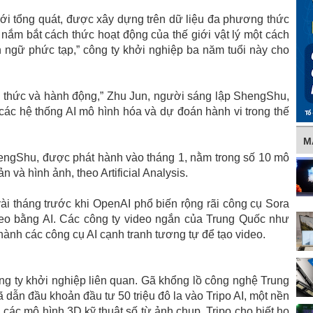
iới tổng quát, được xây dựng trên dữ liệu đa phương thức
 nắm bắt cách thức hoạt động của thế giới vật lý một cách
 ngữ phức tạp,” công ty khởi nghiệp ba năm tuổi này cho
ận thức và hành động,” Zhu Jun, người sáng lập ShengShu,
 các hệ thống AI mô hình hóa và dự đoán hành vi trong thế
M
engShu, được phát hành vào tháng 1, nằm trong số 10 mô
 và hình ảnh, theo Artificial Analysis.
vài tháng trước khi OpenAI phổ biến rộng rãi công cụ Sora
deo bằng AI. Các công ty video ngắn của Trung Quốc như
nh các công cụ AI cạnh tranh tương tự để tạo video.
ng ty khởi nghiệp liên quan. Gã khổng lồ công nghệ Trung
dẫn đầu khoản đầu tư 50 triệu đô la vào Tripo AI, một nền
các mô hình 3D kỹ thuật số từ ảnh chụp. Tripo cho biết họ