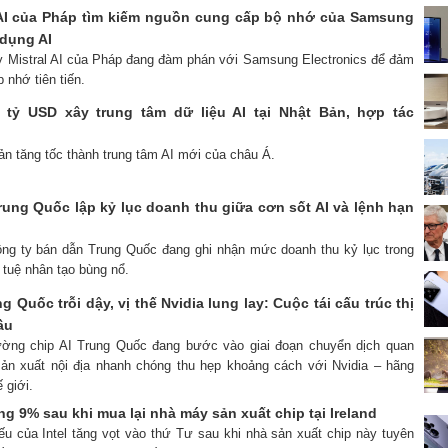
 AI của Pháp tìm kiếm nguồn cung cấp bộ nhớ của Samsung
dụng AI
ty Mistral AI của Pháp đang đàm phán với Samsung Electronics để đảm
 nhớ tiên tiến.
0 tỷ USD xây trung tâm dữ liệu AI tại Nhật Bản, hợp tác
ản tăng tốc thành trung tâm AI mới của châu Á.
rung Quốc lập kỷ lục doanh thu giữa cơn sốt AI và lệnh hạn
ông ty bán dẫn Trung Quốc đang ghi nhận mức doanh thu kỷ lục trong
í tuệ nhân tạo bùng nổ.
g Quốc trỗi dậy, vị thế Nvidia lung lay: Cuộc tái cấu trúc thị
ầu
rường chip AI Trung Quốc đang bước vào giai đoạn chuyển dịch quan
sản xuất nội địa nhanh chóng thu hẹp khoảng cách với Nvidia – hãng
 giới.
ăng 9% sau khi mua lại nhà máy sản xuất chip tại Ireland
ếu của Intel tăng vọt vào thứ Tư sau khi nhà sản xuất chip này tuyên