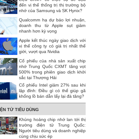
đến vị thế thống trị thị trường bộ
nhớ của Samsung và SK Hynix?
Qualcomm hạ dự báo lợi nhuận,
doanh thu từ Apple sụt giảm
nhanh hơn kỳ vọng
Apple kết thúc ngày giao dịch với
vị thế công ty có giá trị nhất thế
giới, vượt qua Nvidia
Cổ phiếu của nhà sản xuất chip
nhớ Trung Quốc CXMT tăng vọt
500% trong phiên giao dịch khởi
sắc tại Thượng Hải
Cổ phiếu Intel giảm 27% sau khi
lập đỉnh: Điều gì có thể giúp gã
khổng lồ bán dẫn lấy lại đà tăng?
IỆN TỬ TIÊU DÙNG
Khủng hoảng chip nhớ lan tới thị
trường điện tử Trung Quốc:
Người tiêu dùng và doanh nghiệp
cùng chịu sức ép