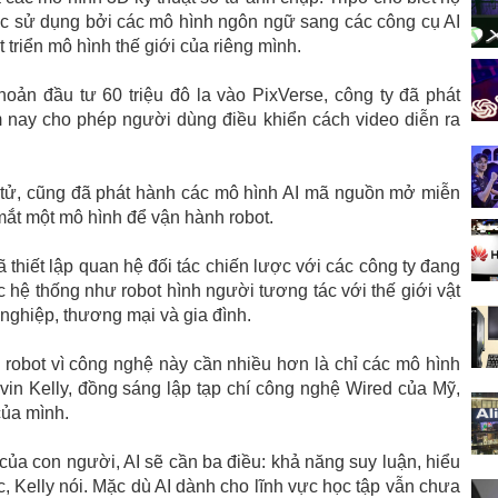
c sử dụng bởi các mô hình ngôn ngữ sang các công cụ AI
 triển mô hình thế giới của riêng mình.
oản đầu tư 60 triệu đô la vào PixVerse, công ty đã phát
 nay cho phép người dùng điều khiển cách video diễn ra
 tử, cũng đã phát hành các mô hình AI mã nguồn mở miễn
 mắt một mô hình để vận hành robot.
thiết lập quan hệ đối tác chiến lược với các công ty đang
các hệ thống như robot hình người tương tác với thế giới vật
 nghiệp, thương mại và gia đình.
i robot vì công nghệ này cần nhiều hơn là chỉ các mô hình
in Kelly, đồng sáng lập tạp chí công nghệ Wired của Mỹ,
của mình.
của con người, AI sẽ cần ba điều: khả năng suy luận, hiểu
tục, Kelly nói. Mặc dù AI dành cho lĩnh vực học tập vẫn chưa