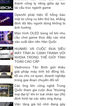
thành công ty riêng giữa áp lực
tái cấu trúc ngành game
OpenAI phát hiện lỗ hổng bảo
mật từ công cụ bên thứ ba, khẳng
định dữ liệu người dùng không bị
ảnh hưởng
Màn hình OLED bùng nổ khi nhu
cầu chơi game thúc đẩy các nhà
sản xuất tấm nền Hàn Quốc
HUAWEI VÀ CUỘC ĐUA SIÊU
MÁY TÍNH AI: CẠNH TRANH VỚI
NVIDIA TRONG THẾ GIỚI TÍNH
TOÁN CAO CẤP
Viettronics Tân Bình giới thiệu
giải pháp máy tính bộ đồng bộ,
tối ưu cho cơ quan, doanh nghiệp
trong giai đoạn chuyển đổi số
Các ông lớn công nghệ Trung
Quốc tham gia cuộc đua "thương
mại đại lý" khi trí tuệ nhân tạo (AI)
định hình lại các siêu ứng dụng.
Việc tăng giá bộ nhớ đang gây