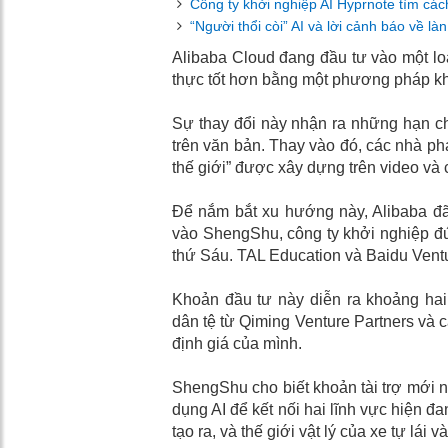
Công ty khởi nghiệp AI Hyprnote tìm cách
“Người thổi còi” AI và lời cảnh báo về l
Alibaba Cloud đang đầu tư vào một loạ
thực tốt hơn bằng một phương pháp k
Sự thay đổi này nhận ra những hạn c
trên văn bản. Thay vào đó, các nhà phá
thế giới” được xây dựng trên video và c
Để nắm bắt xu hướng này, Alibaba đã 
vào ShengShu, công ty khởi nghiệp đứ
thứ Sáu. TAL Education và Baidu Ventu
Khoản đầu tư này diễn ra khoảng ha
dân tệ từ Qiming Venture Partners và c
định giá của mình.
ShengShu cho biết khoản tài trợ mới nh
dụng AI để kết nối hai lĩnh vực hiện đan
tạo ra, và thế giới vật lý của xe tự lái và