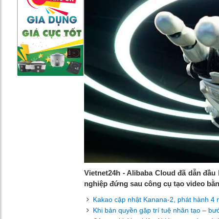
Vietnet24h - Alibaba Cloud đã dẫn đầu
nghiệp đứng sau công cụ tạo video bằng
Kakao cập nhật Kanana-2, phát hành 4
Khi bản quyền gặp trí tuệ nhân tạo – bư