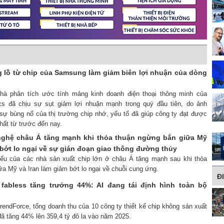
 lồ từ chip của Samsung làm giảm biên lợi nhuận của dòng
nhà phân tích ước tính mảng kinh doanh điện thoại thông minh của
cs đã chịu sự sụt giảm lợi nhuận mạnh trong quý đầu tiên, do ảnh
sự bùng nổ của thị trường chip nhớ, yếu tố đã giúp công ty đạt được
ất từ ​​trước đến nay.
nghệ châu Á tăng mạnh khi thỏa thuận ngừng bắn giữa Mỹ
 bớt lo ngại về sự gián đoạn giao thông đường thủy
iếu của các nhà sản xuất chip lớn ở châu Á tăng mạnh sau khi thỏa
a Mỹ và Iran làm giảm bớt lo ngại về chuỗi cung ứng.
Đ
fabless tăng trưởng 44%: AI đang tái định hình toàn bộ
rendForce, tổng doanh thu của 10 công ty thiết kế chip không sản xuất
đã tăng 44% lên 359,4 tỷ đô la vào năm 2025.