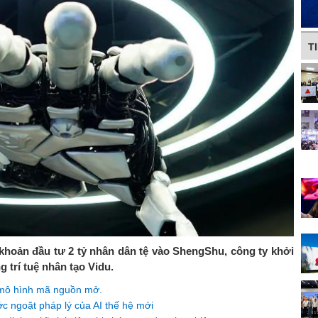
T
 khoản đầu tư 2 tỷ nhân dân tệ vào ShengShu, công ty khởi
 trí tuệ nhân tạo Vidu.
 mô hình mã nguồn mở.
ớc ngoặt pháp lý của AI thế hệ mới