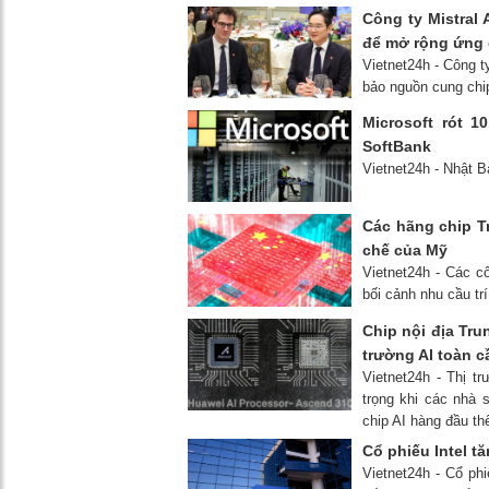
Công ty Mistral
để mở rộng ứng 
Vietnet24h - Công 
bảo nguồn cung chip
Microsoft rót 1
SoftBank
Vietnet24h - Nhật B
Các hãng chip T
chế của Mỹ
Vietnet24h - Các c
bối cảnh nhu cầu tr
Chip nội địa Trun
trường AI toàn c
Vietnet24h - Thị t
trọng khi các nhà 
chip AI hàng đầu thế
Cổ phiếu Intel t
Vietnet24h - Cổ phi