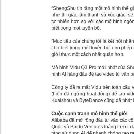
“ShengShu tin rằng một mô hình thế g
như thị giác, âm thanh và xúc giác, sẽ
tự nhiên hơn so với các mô hình ngôn
biết trong một tuyên bố.
“Mục tiêu của chúng tôi là kết nối nh
cho biết trong một tuyên bố, cho phép
giới thực một cách nhất quán hơn.
Mô hình Vidu Q3 Pro mới nhất của Sh
hình AI hàng đầu để tạo video từ văn bản
Công ty đã ra mắt Vidu trên toàn cầu 
(hiện đã ngừng hoạt động) để tạo vi
Kuaishou và ByteDance cũng đã phát hà
Cuộc cạnh tranh mô hình thế giới
Alibaba đã mở rộng đầu tư vào các cô
Quốc và Baidu Ventures tháng trước đã 
tảng sử dụng AI để nhanh chóng tạo ra 