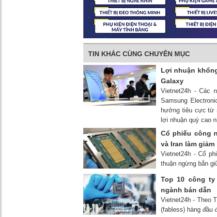
TIN KHÁC CÙNG CHUYÊN MỤC
Lợi nhuận khổng
Galaxy
Vietnet24h - Các 
Samsung Electroni
hưởng tiêu cực từ 
lợi nhuận quý cao nh
Cổ phiếu công 
và Iran làm giảm
Vietnet24h - Cổ ph
thuận ngừng bắn giữ
Top 10 công ty 
ngành bán dẫn
Vietnet24h - Theo T
(fabless) hàng đầu 