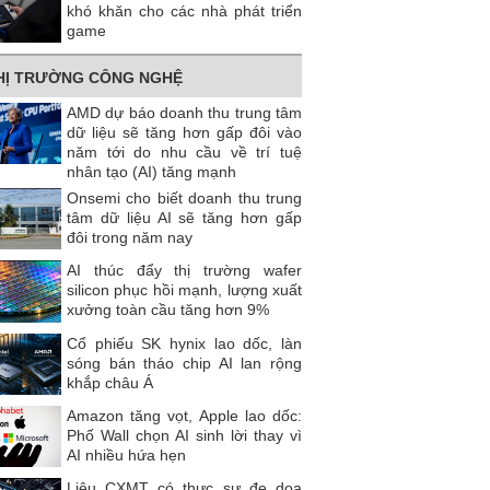
khó khăn cho các nhà phát triển
game
HỊ TRƯỜNG CÔNG NGHỆ
AMD dự báo doanh thu trung tâm
dữ liệu sẽ tăng hơn gấp đôi vào
năm tới do nhu cầu về trí tuệ
nhân tạo (AI) tăng mạnh
Onsemi cho biết doanh thu trung
tâm dữ liệu AI sẽ tăng hơn gấp
đôi trong năm nay
AI thúc đẩy thị trường wafer
silicon phục hồi mạnh, lượng xuất
xưởng toàn cầu tăng hơn 9%
Cổ phiếu SK hynix lao dốc, làn
sóng bán tháo chip AI lan rộng
khắp châu Á
Amazon tăng vọt, Apple lao dốc:
Phố Wall chọn AI sinh lời thay vì
AI nhiều hứa hẹn
Liệu CXMT có thực sự đe dọa