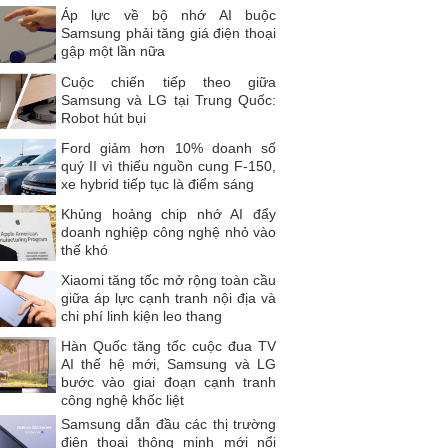
Áp lực về bộ nhớ AI buộc
Samsung phải tăng giá điện thoại
gập một lần nữa
Cuộc chiến tiếp theo giữa
Samsung và LG tại Trung Quốc:
Robot hút bụi
Ford giảm hơn 10% doanh số
quý II vì thiếu nguồn cung F-150,
xe hybrid tiếp tục là điểm sáng
Khủng hoảng chip nhớ AI đẩy
doanh nghiệp công nghệ nhỏ vào
thế khó
Xiaomi tăng tốc mở rộng toàn cầu
giữa áp lực cạnh tranh nội địa và
chi phí linh kiện leo thang
Hàn Quốc tăng tốc cuộc đua TV
AI thế hệ mới, Samsung và LG
bước vào giai đoạn cạnh tranh
công nghệ khốc liệt
Samsung dẫn đầu các thị trường
điện thoại thông minh mới nổi