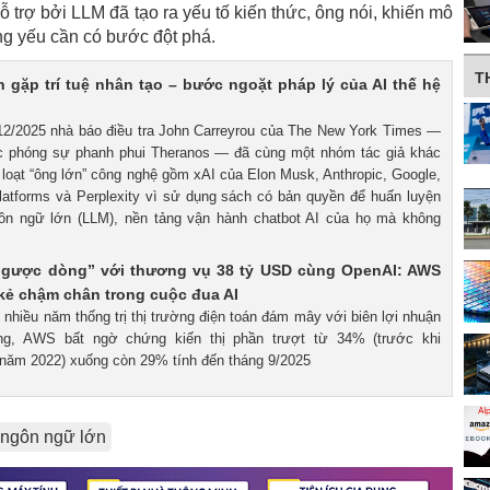
trợ bởi LLM đã tạo ra yếu tố kiến ​​thức, ông nói, khiến mô
ọng yếu cần có bước đột phá.
T
 gặp trí tuệ nhân tạo – bước ngoặt pháp lý của AI thế hệ
/12/2025 nhà báo điều tra John Carreyrou của The New York Times —
ác phóng sự phanh phui Theranos — đã cùng một nhóm tác giả khác
 loạt “ông lớn” công nghệ gồm xAI của Elon Musk, Anthropic, Google,
atforms và Perplexity vì sử dụng sách có bản quyền để huấn luyện
ôn ngữ lớn (LLM), nền tảng vận hành chatbot AI của họ mà không
ngược dòng” với thương vụ 38 tỷ USD cùng OpenAI: AWS
kẻ chậm chân trong cuộc đua AI
 nhiều năm thống trị thị trường điện toán đám mây với biên lợi nhuận
ng, AWS bất ngờ chứng kiến thị phần trượt từ 34% (trước khi
năm 2022) xuống còn 29% tính đến tháng 9/2025
 ngôn ngữ lớn