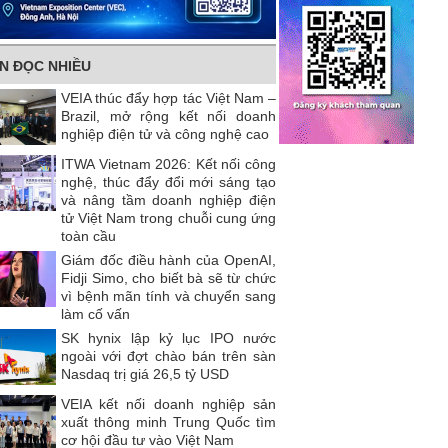
IN ĐỌC NHIỀU
VEIA thúc đẩy hợp tác Việt Nam –
Brazil, mở rộng kết nối doanh
nghiệp điện tử và công nghệ cao
ITWA Vietnam 2026: Kết nối công
nghệ, thúc đẩy đổi mới sáng tạo
và nâng tầm doanh nghiệp điện
tử Việt Nam trong chuỗi cung ứng
toàn cầu
Giám đốc điều hành của OpenAI,
Fidji Simo, cho biết bà sẽ từ chức
vì bệnh mãn tính và chuyển sang
làm cố vấn
SK hynix lập kỷ lục IPO nước
ngoài với đợt chào bán trên sàn
Nasdaq trị giá 26,5 tỷ USD
VEIA kết nối doanh nghiệp sản
xuất thông minh Trung Quốc tìm
cơ hội đầu tư vào Việt Nam