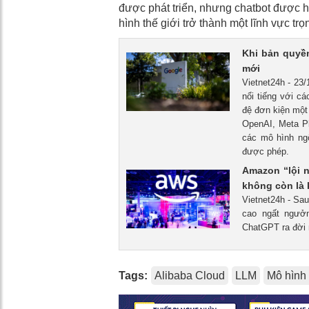
được phát triển, nhưng chatbot được hỗ 
hình thế giới trở thành một lĩnh vực tr
Khi bản quyền
mới
Vietnet24h - 23
nổi tiếng với c
đệ đơn kiện một
OpenAI, Meta Pl
các mô hình ng
được phép.
Amazon “lội 
không còn là 
Vietnet24h - Sau
cao ngất ngưở
ChatGPT ra đời 
Tags:
Alibaba Cloud
LLM
Mô hình