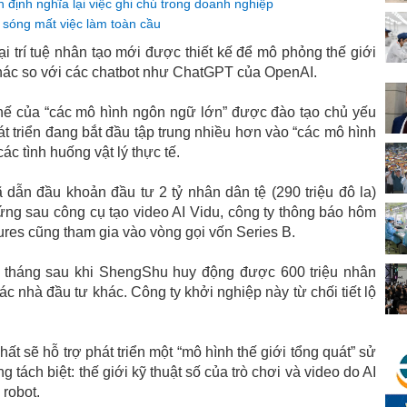
 định nghĩa lại việc ghi chú trong doanh nghiệp
àn sóng mất việc làm toàn cầu
i trí tuệ nhân tạo mới được thiết kế để mô phỏng thế giới
hác so với các chatbot như ChatGPT của OpenAI.
hế của “các mô hình ngôn ngữ lớn” được đào tạo chủ yếu
t triển đang bắt đầu tập trung nhiều hơn vào “các mô hình
ác tình huống vật lý thực tế.
dẫn đầu khoản đầu tư 2 tỷ nhân dân tệ (290 triệu đô la)
ng sau công cụ tạo video AI Vidu, công ty thông báo hôm
res cũng tham gia vào vòng gọi vốn Series B.
i tháng sau khi ShengShu huy động được 600 triệu nhân
ác nhà đầu tư khác. Công ty khởi nghiệp này từ chối tiết lộ
ất sẽ hỗ trợ phát triển một “mô hình thế giới tổng quát” sử
g tách biệt: thế giới kỹ thuật số của trò chơi và video do AI
 robot.