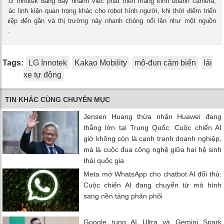
 - LG Innotek đang đẩy nhanh việc phát triển mảng kinh doanh camera,
 các linh kiện quan trọng khác cho robot hình người, khi thời điểm triển
nghiệp đến gần và thị trường này nhanh chóng nổi lên như một nguồn
mới.
Tags:
LG Innotek
Kakao Mobility
mô-đun cảm biến
lái
xe tự động
TIN KHÁC CÙNG CHUYÊN MỤC
Jensen Huang thừa nhận Huawei đang
thắng lớn tại Trung Quốc: Cuộc chiến AI
giờ không còn là cạnh tranh doanh nghiệp,
mà là cuộc đua công nghệ giữa hai hệ sinh
thái quốc gia
Meta mở WhatsApp cho chatbot AI đối thủ:
Cuộc chiến AI đang chuyển từ mô hình
sang nền tảng phân phối
Google tung AI Ultra và Gemini Spark