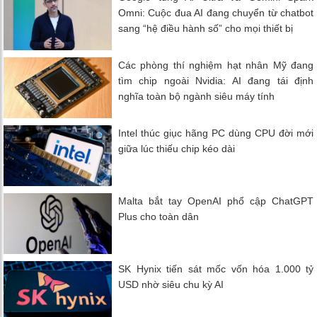
Omni: Cuộc đua AI đang chuyển từ chatbot
sang “hệ điều hành số” cho mọi thiết bị
Các phòng thí nghiệm hạt nhân Mỹ đang
tìm chip ngoài Nvidia: AI đang tái định
nghĩa toàn bộ ngành siêu máy tính
Intel thúc giục hãng PC dùng CPU đời mới
giữa lúc thiếu chip kéo dài
Malta bắt tay OpenAI phổ cập ChatGPT
Plus cho toàn dân
SK Hynix tiến sát mốc vốn hóa 1.000 tỷ
USD nhờ siêu chu kỳ AI