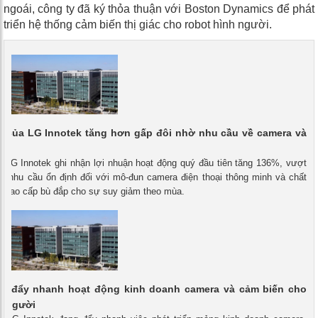
ngoái, công ty đã ký thỏa thuận với Boston Dynamics để phát
triển hệ thống cảm biến thị giác cho robot hình người.
n của LG Innotek tăng hơn gấp đôi nhờ nhu cầu về camera và
- LG Innotek ghi nhận lợi nhuận hoạt động quý đầu tiên tăng 136%, vượt
ờ nhu cầu ổn định đối với mô-đun camera điện thoại thông minh và chất
n cao cấp bù đắp cho sự suy giảm theo mùa.
ek đẩy nhanh hoạt động kinh doanh camera và cảm biến cho
h người