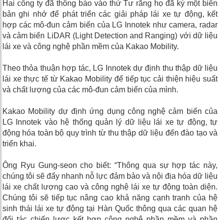
Hai công ty đã thông báo vào thứ Tư rằng họ đã ký một biên
bản ghi nhớ để phát triển các giải pháp lái xe tự động, kết
hợp các mô-đun cảm biến của LG Innotek như camera, radar
và cảm biến LiDAR (Light Detection and Ranging) với dữ liệu
lái xe và công nghệ phần mềm của Kakao Mobility.
Theo thỏa thuận hợp tác, LG Innotek dự định thu thập dữ liệu
lái xe thực tế từ Kakao Mobility để tiếp tục cải thiện hiệu suất
và chất lượng của các mô-đun cảm biến của mình.
Kakao Mobility dự định ứng dụng công nghệ cảm biến của
LG Innotek vào hệ thống quản lý dữ liệu lái xe tự động, tự
động hóa toàn bộ quy trình từ thu thập dữ liệu đến đào tạo và
triển khai.
Ông Ryu Gung-seon cho biết: “Thông qua sự hợp tác này,
chúng tôi sẽ đẩy nhanh nỗ lực đảm bảo và nội địa hóa dữ liệu
lái xe chất lượng cao và công nghệ lái xe tự động toàn diện.
Chúng tôi sẽ tiếp tục nâng cao khả năng cạnh tranh của hệ
sinh thái lái xe tự động tại Hàn Quốc thông qua các quan hệ
đối tác chiến lược kết hợp công nghệ phần mềm và phần