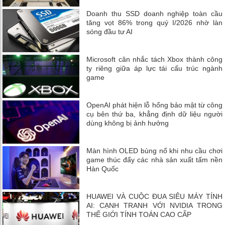
Doanh thu SSD doanh nghiệp toàn cầu
tăng vọt 86% trong quý I/2026 nhờ làn
sóng đầu tư AI
Microsoft cân nhắc tách Xbox thành công
ty riêng giữa áp lực tái cấu trúc ngành
game
OpenAI phát hiện lỗ hổng bảo mật từ công
cụ bên thứ ba, khẳng định dữ liệu người
dùng không bị ảnh hưởng
Màn hình OLED bùng nổ khi nhu cầu chơi
game thúc đẩy các nhà sản xuất tấm nền
Hàn Quốc
HUAWEI VÀ CUỘC ĐUA SIÊU MÁY TÍNH
AI: CẠNH TRANH VỚI NVIDIA TRONG
THẾ GIỚI TÍNH TOÁN CAO CẤP