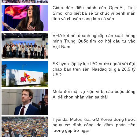
Giám đốc điều hành của OpenAI, Fidji
Simo, cho biết bà sẽ từ chức vì bệnh mãn
tính và chuyển sang làm cố vấn
VEIA kết nối doanh nghiệp sản xuất thông
minh Trung Quốc tìm cơ hội đầu tư vào
Việt Nam
SK hynix lập kỷ lục IPO nước ngoài với đợt
chào bán trên sàn Nasdaq trị giá 26,5 tỷ
USD
Meta đối mặt vụ kiện vì bị cáo buộc dùng
AI để chọn nhân viên sa thải
Hyundai Motor, Kia, GM Korea đứng trước
nguy cơ đình công do đàm phán tiền
lương gặp trở ngại