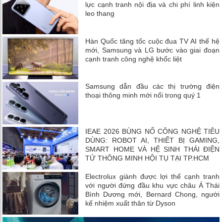
lực cạnh tranh nội địa và chi phí linh kiện
leo thang
Hàn Quốc tăng tốc cuộc đua TV AI thế hệ
mới, Samsung và LG bước vào giai đoạn
cạnh tranh công nghệ khốc liệt
Samsung dẫn đầu các thị trường điện
thoại thông minh mới nổi trong quý 1
IEAE 2026 BÙNG NỔ CÔNG NGHỆ TIÊU
DÙNG: ROBOT AI, THIẾT BỊ GAMING,
SMART HOME VÀ HỆ SINH THÁI ĐIỆN
TỬ THÔNG MINH HỘI TỤ TẠI TP.HCM
Electrolux giành được lợi thế cạnh tranh
với người đứng đầu khu vực châu Á Thái
Bình Dương mới, Bernard Chong, người
kế nhiệm xuất thân từ Dyson