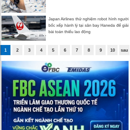
Japan Airlines thử nghiệm robot hình người
bốc xếp hành lý tại sân bay Haneda để giải
bài toán thiếu lao động
1
2
3
4
5
6
7
8
9
10
sau