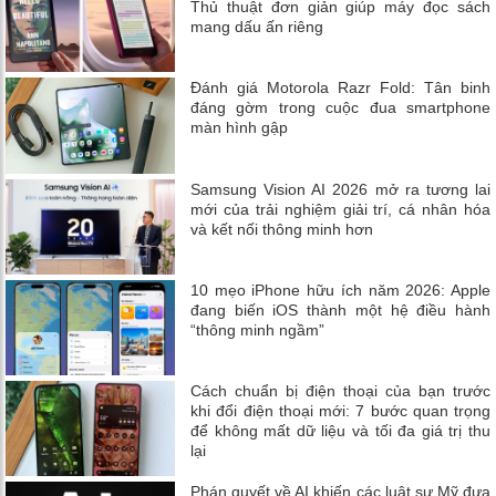
Thủ thuật đơn giản giúp máy đọc sách
mang dấu ấn riêng
Đánh giá Motorola Razr Fold: Tân binh
đáng gờm trong cuộc đua smartphone
màn hình gập
Samsung Vision AI 2026 mở ra tương lai
mới của trải nghiệm giải trí, cá nhân hóa
và kết nối thông minh hơn
10 mẹo iPhone hữu ích năm 2026: Apple
đang biến iOS thành một hệ điều hành
“thông minh ngầm”
Cách chuẩn bị điện thoại của bạn trước
khi đổi điện thoại mới: 7 bước quan trọng
để không mất dữ liệu và tối đa giá trị thu
lại
Phán quyết về AI khiến các luật sư Mỹ đưa