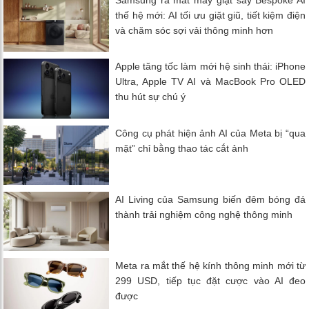
Samsung ra mắt máy giặt sấy Bespoke AI
thế hệ mới: AI tối ưu giặt giũ, tiết kiệm điện
và chăm sóc sợi vải thông minh hơn
Apple tăng tốc làm mới hệ sinh thái: iPhone
Ultra, Apple TV AI và MacBook Pro OLED
thu hút sự chú ý
Công cụ phát hiện ảnh AI của Meta bị “qua
mặt” chỉ bằng thao tác cắt ảnh
AI Living của Samsung biến đêm bóng đá
thành trải nghiệm công nghệ thông minh
Meta ra mắt thế hệ kính thông minh mới từ
299 USD, tiếp tục đặt cược vào AI đeo
được