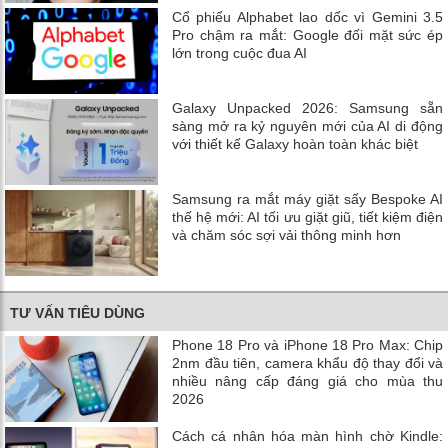
Cổ phiếu Alphabet lao dốc vì Gemini 3.5
Pro chậm ra mắt: Google đối mặt sức ép
lớn trong cuộc đua AI
Galaxy Unpacked 2026: Samsung sẵn
sàng mở ra kỷ nguyên mới của AI di động
với thiết kế Galaxy hoàn toàn khác biệt
Samsung ra mắt máy giặt sấy Bespoke AI
thế hệ mới: AI tối ưu giặt giũ, tiết kiệm điện
và chăm sóc sợi vải thông minh hơn
TƯ VẤN TIÊU DÙNG
Phone 18 Pro và iPhone 18 Pro Max: Chip
2nm đầu tiên, camera khẩu độ thay đổi và
nhiều nâng cấp đáng giá cho mùa thu
2026
Cách cá nhân hóa màn hình chờ Kindle: