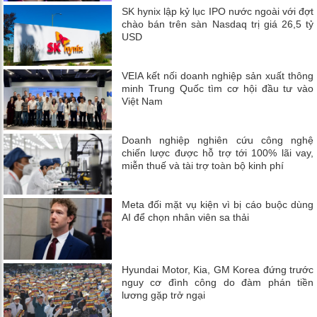
SK hynix lập kỷ lục IPO nước ngoài với đợt
chào bán trên sàn Nasdaq trị giá 26,5 tỷ
USD
VEIA kết nối doanh nghiệp sản xuất thông
minh Trung Quốc tìm cơ hội đầu tư vào
Việt Nam
Doanh nghiệp nghiên cứu công nghệ
chiến lược được hỗ trợ tới 100% lãi vay,
miễn thuế và tài trợ toàn bộ kinh phí
Meta đối mặt vụ kiện vì bị cáo buộc dùng
AI để chọn nhân viên sa thải
Hyundai Motor, Kia, GM Korea đứng trước
nguy cơ đình công do đàm phán tiền
lương gặp trở ngại