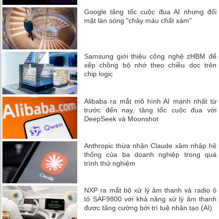
Google tăng tốc cuộc đua AI nhưng đối
mặt làn sóng "chảy máu chất xám"
Samsung giới thiệu công nghệ zHBM để
xếp chồng bộ nhớ theo chiều dọc trên
chip logic
Alibaba ra mắt mô hình AI mạnh nhất từ
trước đến nay, tăng tốc cuộc đua với
DeepSeek và Moonshot
Anthropic thừa nhận Claude xâm nhập hệ
thống của ba doanh nghiệp trong quá
trình thử nghiệm
NXP ra mắt bộ xử lý âm thanh và radio ô
tô SAF9800 với khả năng xử lý âm thanh
được tăng cường bởi trí tuệ nhân tạo (AI)