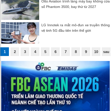
Otto Aviation trình làng máy bay không cửa
sổ Phantom 3500, bay thử từ 2027
LG Innotek ra mắt mô-đun xe truyền thông
vệ tinh 5G đầu tiên trên thế giới
1
2
3
4
5
6
7
8
9
10
sau