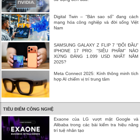
Digital Twin – “Bản sao số” đang cách
mạng hóa công nghiệp và đời sống Việt
Nam
SAMSUNG GALAXY Z FLIP 7 “ĐỐI ĐẦU”
IPHONE 17 PRO: “SIÊU PHẨM” NÀO
XỨNG ĐÁNG 1.099 USD NHẤT NĂM
2025?
Meta Connect 2025: Kính thông minh tích
hợp AI chiếm vị trí trung tâm
TIÊU ĐIỂM CÔNG NGHỆ
Exaone của LG vượt mặt Google và
Alibaba trong các bài kiểm tra hiệu năng
trí tuệ nhân tạo