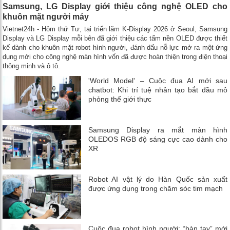
Samsung, LG Display giới thiệu công nghệ OLED cho
khuôn mặt người máy
Vietnet24h - Hôm thứ Tư, tại triển lãm K-Display 2026 ở Seoul, Samsung
Display và LG Display mỗi bên đã giới thiệu các tấm nền OLED được thiết
kế dành cho khuôn mặt robot hình người, đánh dấu nỗ lực mở ra một ứng
dụng mới cho công nghệ màn hình vốn đã được hoàn thiện trong điện thoại
thông minh và ô tô.
'World Model' – Cuộc đua AI mới sau
chatbot: Khi trí tuệ nhân tạo bắt đầu mô
phỏng thế giới thực
Samsung Display ra mắt màn hình
OLEDOS RGB độ sáng cực cao dành cho
XR
Robot AI vật lý do Hàn Quốc sản xuất
được ứng dụng trong chăm sóc tim mạch
Cuộc đua robot hình người: “bàn tay” mới