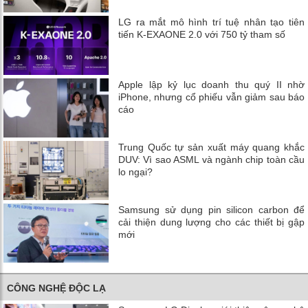
LG ra mắt mô hình trí tuệ nhân tạo tiên
tiến K-EXAONE 2.0 với 750 tỷ tham số
Apple lập kỷ lục doanh thu quý II nhờ
iPhone, nhưng cổ phiếu vẫn giảm sau báo
cáo
Trung Quốc tự sản xuất máy quang khắc
DUV: Vì sao ASML và ngành chip toàn cầu
lo ngại?
Samsung sử dụng pin silicon carbon để
cải thiện dung lượng cho các thiết bị gập
mới
CÔNG NGHỆ ĐỘC LẠ