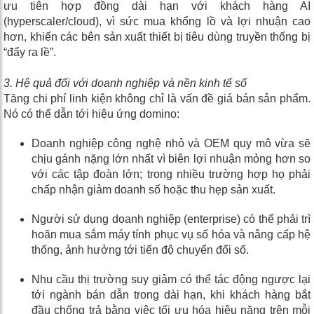
ưu tiên hợp đồng dài hạn với khách hàng AI
(hyperscaler/cloud), vì sức mua khổng lồ và lợi nhuận cao
hơn, khiến các bên sản xuất thiết bị tiêu dùng truyền thống bị
“đẩy ra lề”.
3. Hệ quả đối với doanh nghiệp và nền kinh tế số
Tăng chi phí linh kiện không chỉ là vấn đề giá bán sản phẩm.
Nó có thể dẫn tới hiệu ứng domino:
Doanh nghiệp công nghệ nhỏ và OEM quy mô vừa sẽ
chịu gánh nặng lớn nhất vì biên lợi nhuận mỏng hơn so
với các tập đoàn lớn; trong nhiều trường hợp họ phải
chấp nhận giảm doanh số hoặc thu hẹp sản xuất.
Người sử dụng doanh nghiệp (enterprise) có thể phải trì
hoãn mua sắm máy tính phục vụ số hóa và nâng cấp hệ
thống, ảnh hưởng tới tiến độ chuyển đổi số.
Nhu cầu thị trường suy giảm có thể tác động ngược lại
tới ngành bán dẫn trong dài hạn, khi khách hàng bắt
đầu chống trả bằng việc tối ưu hóa hiệu năng trên mỗi