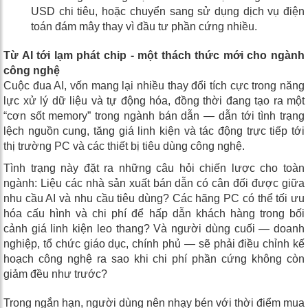
USD chi tiêu, hoặc chuyển sang sử dụng dịch vụ điện
toán đám mây thay vì đầu tư phần cứng nhiều.
Từ AI tới lạm phát chip - một thách thức mới cho ngành
công nghệ
Cuộc đua AI, vốn mang lại nhiều thay đổi tích cực trong năng
lực xử lý dữ liệu và tự động hóa, đồng thời đang tạo ra một
“cơn sốt memory” trong ngành bán dẫn — dẫn tới tình trạng
lệch nguồn cung, tăng giá linh kiện và tác động trực tiếp tới
thị trường PC và các thiết bị tiêu dùng công nghệ.
Tình trạng này đặt ra những câu hỏi chiến lược cho toàn
ngành: Liệu các nhà sản xuất bán dẫn có cân đối được giữa
nhu cầu AI và nhu cầu tiêu dùng? Các hãng PC có thể tối ưu
hóa cấu hình và chi phí để hấp dẫn khách hàng trong bối
cảnh giá linh kiện leo thang? Và người dùng cuối — doanh
nghiệp, tổ chức giáo dục, chính phủ — sẽ phải điều chỉnh kế
hoạch công nghệ ra sao khi chi phí phần cứng không còn
giảm đều như trước?
Trong ngắn hạn, người dùng nên nhạy bén với thời điểm mua