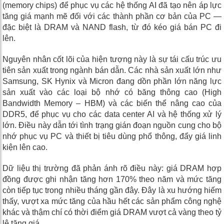
(memory chips) để phục vụ các hệ thống AI đã tạo nên áp lực
tăng giá mạnh mẽ đối với các thành phần cơ bản của PC —
đặc biệt là DRAM và NAND flash, từ đó kéo giá bán PC đi
lên.
Nguyên nhân cốt lõi của hiện tượng này là sự tái cấu trúc ưu
tiên sản xuất trong ngành bán dẫn. Các nhà sản xuất lớn như
Samsung, SK Hynix và Micron đang dồn phần lớn năng lực
sản xuất vào các loại bộ nhớ có băng thông cao (High
Bandwidth Memory – HBM) và các biến thể nâng cao của
DDR5, để phục vụ cho các data center AI và hệ thống xử lý
lớn. Điều này dẫn tới tình trạng gián đoạn nguồn cung cho bộ
nhớ phục vụ PC và thiết bị tiêu dùng phổ thông, đẩy giá linh
kiện lên cao.
Dữ liệu thị trường đã phản ánh rõ điều này: giá DRAM hợp
đồng được ghi nhận tăng hơn 170% theo năm và mức tăng
còn tiếp tục trong nhiều tháng gần đây. Đây là xu hướng hiếm
thấy, vượt xa mức tăng của hầu hết các sản phẩm công nghệ
khác và thậm chí có thời điểm giá DRAM vượt cả vàng theo tỷ
lệ tăng giá.