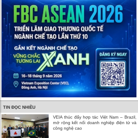
TIN ĐỌC NHIỀU
VEIA thúc đẩy hợp tác Việt Nam – Brazil,
mở rộng kết nối doanh nghiệp điện tử và
công nghệ cao