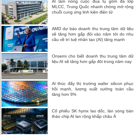
AI làm nóng cuộc đua tụ gốm đa lớp
MLCC, Trung Quốc nhanh chóng mở rộng
chuỗi cung ứng linh kiện điện tử
AMD dự báo doanh thu trung tâm dữ liệu
sẽ tăng hơn gấp đôi vào năm tới do nhu
cầu về trí tuệ nhân tạo (AI) tăng mạnh
Onsemi cho biết doanh thu trung tâm dữ
liệu AI sẽ tăng hơn gấp đôi trong năm nay
AI thúc đẩy thị trường wafer silicon phục
hồi mạnh, lượng xuất xưởng toàn cầu
tăng hơn 9%
Cổ phiếu SK hynix lao dốc, làn sóng bán
tháo chip AI lan rộng khắp châu Á