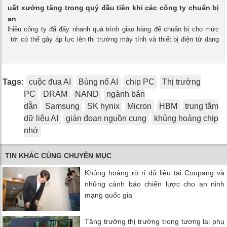
xuất xưởng tăng trong quý đầu tiên khi các công ty chuẩn bị
 quan
 - Nhiều công ty đã đẩy nhanh quá trình giao hàng để chuẩn bị cho mức
ắp tới có thể gây áp lực lên thị trường máy tính và thiết bị điện tử đang
Tags:
cuộc đua AI
Bùng nổ AI
chip PC
Thị trường
PC
DRAM
NAND
ngành bán
dẫn
Samsung
SK hynix
Micron
HBM
trung tâm
dữ liệu AI
gián đoạn nguồn cung
khủng hoảng chip
nhớ
TIN KHÁC CÙNG CHUYÊN MỤC
Khủng hoảng rò rỉ dữ liệu tại Coupang và
những cảnh báo chiến lược cho an ninh
mạng quốc gia
Tăng trưởng thị trường trong tương lai phụ