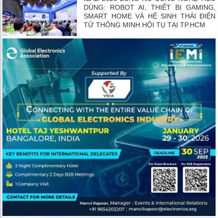
DÙNG: ROBOT AI, THIẾT BỊ GAMING,
SMART HOME VÀ HỆ SINH THÁI ĐIỆN
TỬ THÔNG MINH HỘI TỤ TẠI TP.HCM