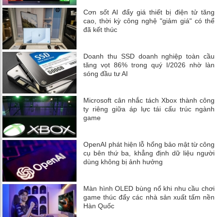
Cơn sốt AI đẩy giá thiết bị điện tử tăng
cao, thời kỳ công nghệ "giảm giá" có thể
đã kết thúc
Doanh thu SSD doanh nghiệp toàn cầu
tăng vọt 86% trong quý I/2026 nhờ làn
sóng đầu tư AI
Microsoft cân nhắc tách Xbox thành công
ty riêng giữa áp lực tái cấu trúc ngành
game
OpenAI phát hiện lỗ hổng bảo mật từ công
cụ bên thứ ba, khẳng định dữ liệu người
dùng không bị ảnh hưởng
Màn hình OLED bùng nổ khi nhu cầu chơi
game thúc đẩy các nhà sản xuất tấm nền
Hàn Quốc