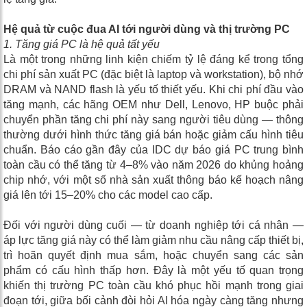
Hệ quả từ cuộc đua AI tới người dùng và thị trường PC
1. Tăng giá PC là hệ quả tất yếu
Là một trong những linh kiện chiếm tỷ lệ đáng kể trong tổng
chi phí sản xuất PC (đặc biệt là laptop và workstation), bộ nhớ
DRAM và NAND flash là yếu tố thiết yếu. Khi chi phí đầu vào
tăng mạnh, các hãng OEM như Dell, Lenovo, HP buộc phải
chuyển phần tăng chi phí này sang người tiêu dùng — thông
thường dưới hình thức tăng giá bán hoặc giảm cấu hình tiêu
chuẩn. Báo cáo gần đây của IDC dự báo giá PC trung bình
toàn cầu có thể tăng từ 4–8% vào năm 2026 do khủng hoảng
chip nhớ, với một số nhà sản xuất thông báo kế hoạch nâng
giá lên tới 15–20% cho các model cao cấp.
Đối với người dùng cuối — từ doanh nghiệp tới cá nhân —
áp lực tăng giá này có thể làm giảm nhu cầu nâng cấp thiết bị,
trì hoãn quyết định mua sắm, hoặc chuyển sang các sản
phẩm có cấu hình thấp hơn. Đây là một yếu tố quan trọng
khiến thị trường PC toàn cầu khó phục hồi mạnh trong giai
đoạn tới, giữa bối cảnh đòi hỏi AI hóa ngày càng tăng nhưng