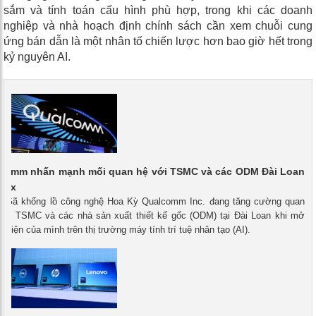
sắm và tính toán cấu hình phù hợp, trong khi các doanh
nghiệp và nhà hoạch định chính sách cần xem chuỗi cung
ứng bán dẫn là một nhân tố chiến lược hơn bao giờ hết trong
kỷ nguyên AI.
comm nhấn mạnh mối quan hệ với TSMC và các ODM Đài Loan
utex
 - Gã khổng lồ công nghệ Hoa Kỳ Qualcomm Inc. đang tăng cường quan
 với TSMC và các nhà sản xuất thiết kế gốc (ODM) tại Đài Loan khi mở
n diện của mình trên thị trường máy tính trí tuệ nhân tạo (AI).