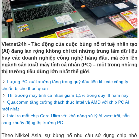
Vietnet24h - Tác động của cuộc bùng nổ trí tuệ nhân tạo
(AI) đang lan rộng không chỉ tới những trung tâm dữ liệu
hay các doanh nghiệp công nghệ hàng đầu, mà còn lên
ngành sản xuất máy tính cá nhân (PC) – một trong những
thị trường tiêu dùng lớn nhất thế giới.
Lượng PC xuất xưởng tăng trong quý đầu tiên khi các công ty
chuẩn bị cho thuế quan
Thị trường máy tính cá nhân giảm 1,3% trong quý III năm nay
Qualcomm tăng cường thách thức Intel và AMD với chip PC AI
mới nhất
Intel ra mắt chip Core Ultra với khả năng xử lý AI vượt trội, sẵn
sàng khuấy động thị trường PC
Theo Nikkei Asia, sự bùng nổ nhu cầu sử dụng chip nhớ