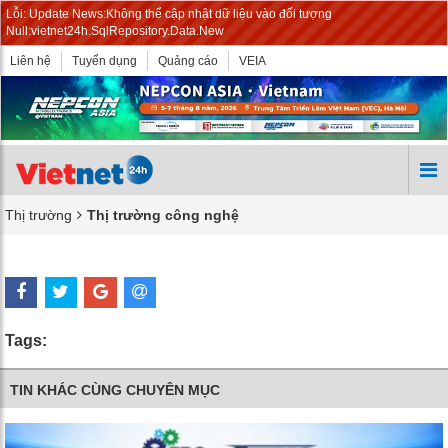
Lỗi: Update News:Không thể cập nhật dữ liệu vào đối tượng
Null:vietnet24h.SqlRepository.Data.New
Liên hệ
Tuyển dụng
Quảng cáo
VEIA
Thị trường
Thị trường công nghệ
Tags:
TIN KHÁC CÙNG CHUYÊN MỤC