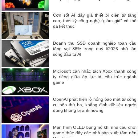
Cơn sốt AI đẩy giá thiết bị điện tử tăng
cao, thời kỳ công nghệ "giảm giá" có thể
đã kết thúc
Doanh thu SSD doanh nghiệp toàn cầu
tăng vọt 86% trong quý I/2026 nhờ làn
sóng đầu tư AI
Microsoft cân nhắc tách Xbox thành công
ty riêng giữa áp lực tái cấu trúc ngành
game
OpenAI phát hiện lỗ hổng bảo mật từ công
cụ bên thứ ba, khẳng định dữ liệu người
dùng không bị ảnh hưởng
Màn hình OLED bùng nổ khi nhu cầu chơi
game thúc đẩy các nhà sản xuất tấm nền