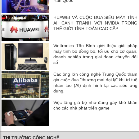
Hàn Quốc
HUAWEI VÀ CUỘC ĐUA SIÊU MÁY TÍNH
AI: CẠNH TRANH VỚI NVIDIA TRONG
THẾ GIỚI TÍNH TOÁN CAO CẤP
Viettronics Tân Bình giới thiệu giải pháp
máy tính bộ đồng bộ, tối ưu cho cơ quan,
doanh nghiệp trong giai đoạn chuyển đổi
số
Các ông lớn công nghệ Trung Quốc tham
gia cuộc đua "thương mại đại lý" khi trí tuệ
nhân tạo (AI) định hình lại các siêu ứng
dụng.
Việc tăng giá bộ nhớ đang gây khó khăn
cho các nhà phát triển game
THỊ TRƯỜNG CÔNG NGHỆ