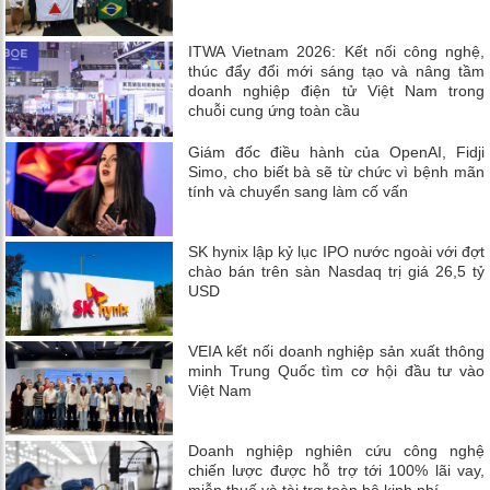
ITWA Vietnam 2026: Kết nối công nghệ,
thúc đẩy đổi mới sáng tạo và nâng tầm
doanh nghiệp điện tử Việt Nam trong
chuỗi cung ứng toàn cầu
Giám đốc điều hành của OpenAI, Fidji
Simo, cho biết bà sẽ từ chức vì bệnh mãn
tính và chuyển sang làm cố vấn
SK hynix lập kỷ lục IPO nước ngoài với đợt
chào bán trên sàn Nasdaq trị giá 26,5 tỷ
USD
VEIA kết nối doanh nghiệp sản xuất thông
minh Trung Quốc tìm cơ hội đầu tư vào
Việt Nam
Doanh nghiệp nghiên cứu công nghệ
chiến lược được hỗ trợ tới 100% lãi vay,
miễn thuế và tài trợ toàn bộ kinh phí