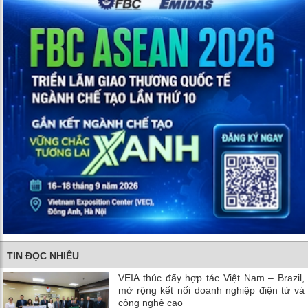
TIN ĐỌC NHIỀU
VEIA thúc đẩy hợp tác Việt Nam – Brazil,
mở rộng kết nối doanh nghiệp điện tử và
công nghệ cao