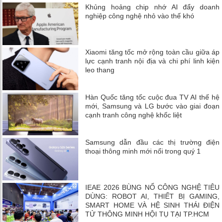
Khủng hoảng chip nhớ AI đẩy doanh
nghiệp công nghệ nhỏ vào thế khó
Xiaomi tăng tốc mở rộng toàn cầu giữa áp
lực cạnh tranh nội địa và chi phí linh kiện
leo thang
Hàn Quốc tăng tốc cuộc đua TV AI thế hệ
mới, Samsung và LG bước vào giai đoạn
cạnh tranh công nghệ khốc liệt
Samsung dẫn đầu các thị trường điện
thoại thông minh mới nổi trong quý 1
IEAE 2026 BÙNG NỔ CÔNG NGHỆ TIÊU
DÙNG: ROBOT AI, THIẾT BỊ GAMING,
SMART HOME VÀ HỆ SINH THÁI ĐIỆN
TỬ THÔNG MINH HỘI TỤ TẠI TP.HCM