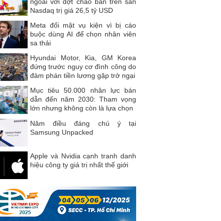
ngoài với đợt chào bán trên sàn
Nasdaq trị giá 26,5 tỷ USD
Meta đối mặt vụ kiện vì bị cáo
buộc dùng AI để chọn nhân viên
sa thải
Hyundai Motor, Kia, GM Korea
đứng trước nguy cơ đình công do
đàm phán tiền lương gặp trở ngại
Mục tiêu 50.000 nhân lực bán
dẫn đến năm 2030: Tham vọng
lớn nhưng không còn là lựa chọn
Năm điều đáng chú ý tại
Samsung Unpacked
Apple và Nvidia cạnh tranh danh
hiệu công ty giá trị nhất thế giới