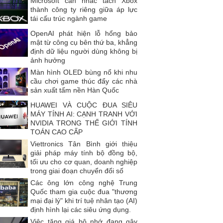
Microsoft cân nhắc tách Xbox
thành công ty riêng giữa áp lực
tái cấu trúc ngành game
OpenAI phát hiện lỗ hổng bảo
mật từ công cụ bên thứ ba, khẳng
định dữ liệu người dùng không bị
ảnh hưởng
Màn hình OLED bùng nổ khi nhu
cầu chơi game thúc đẩy các nhà
sản xuất tấm nền Hàn Quốc
HUAWEI VÀ CUỘC ĐUA SIÊU
MÁY TÍNH AI: CẠNH TRANH VỚI
NVIDIA TRONG THẾ GIỚI TÍNH
TOÁN CAO CẤP
Viettronics Tân Bình giới thiệu
giải pháp máy tính bộ đồng bộ,
tối ưu cho cơ quan, doanh nghiệp
trong giai đoạn chuyển đổi số
Các ông lớn công nghệ Trung
Quốc tham gia cuộc đua "thương
mại đại lý" khi trí tuệ nhân tạo (AI)
định hình lại các siêu ứng dụng.
Việc tăng giá bộ nhớ đang gây