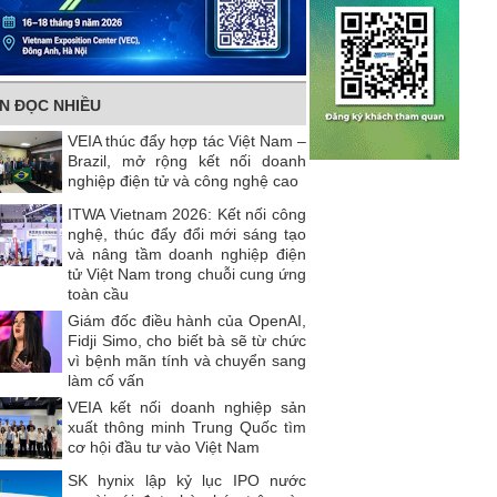
IN ĐỌC NHIỀU
VEIA thúc đẩy hợp tác Việt Nam –
Brazil, mở rộng kết nối doanh
nghiệp điện tử và công nghệ cao
ITWA Vietnam 2026: Kết nối công
nghệ, thúc đẩy đổi mới sáng tạo
và nâng tầm doanh nghiệp điện
tử Việt Nam trong chuỗi cung ứng
toàn cầu
Giám đốc điều hành của OpenAI,
Fidji Simo, cho biết bà sẽ từ chức
vì bệnh mãn tính và chuyển sang
làm cố vấn
VEIA kết nối doanh nghiệp sản
xuất thông minh Trung Quốc tìm
cơ hội đầu tư vào Việt Nam
SK hynix lập kỷ lục IPO nước