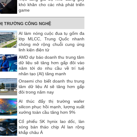
khó khăn cho các nhà phát triển
game
HỊ TRƯỜNG CÔNG NGHỆ
AI làm nóng cuộc đua tụ gốm đa
lớp MLCC, Trung Quốc nhanh
chóng mở rộng chuỗi cung ứng
linh kiện điện tử
AMD dự báo doanh thu trung tâm
dữ liệu sẽ tăng hơn gấp đôi vào
năm tới do nhu cầu về trí tuệ
nhân tạo (AI) tăng mạnh
Onsemi cho biết doanh thu trung
tâm dữ liệu AI sẽ tăng hơn gấp
đôi trong năm nay
AI thúc đẩy thị trường wafer
silicon phục hồi mạnh, lượng xuất
xưởng toàn cầu tăng hơn 9%
Cổ phiếu SK hynix lao dốc, làn
sóng bán tháo chip AI lan rộng
khắp châu Á