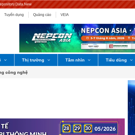
Repository.Data.New
Tuyển dụng
Quảng cáo
VEIA
ệ
Thị trường
Tầm nhìn
Tiêu dùng
ờng công nghệ