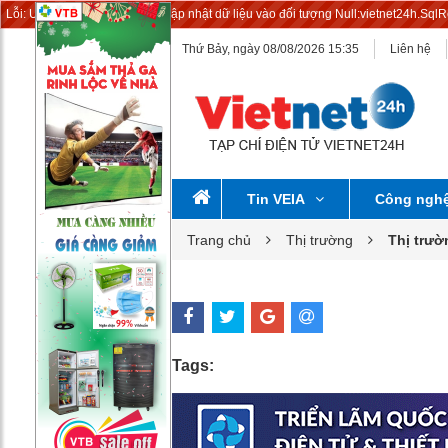
Lỗi: Update News:Không thể cập nhật dữ liệu vào đối tượng Null:vietnet24h.Sql
Thứ Bảy, ngày 08/08/2026 15:35
Liên hệ
Tin VEIA
Công ngh
Trang chủ
Thị trường
Thị trư
Tags: