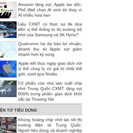
Amazon tăng vọt, Apple lao dốc:
Phố Wall chọn AI sinh lời thay vì
AI nhiều hứa hẹn
Liệu CXMT có thực sự đe dọa
đến vị thế thống trị thị trường bộ
nhớ của Samsung và SK Hynix?
Qualcomm hạ dự báo lợi nhuận,
doanh thu từ Apple sụt giảm
nhanh hơn kỳ vọng
Apple kết thúc ngày giao dịch với
vị thế công ty có giá trị nhất thế
giới, vượt qua Nvidia
Cổ phiếu của nhà sản xuất chip
nhớ Trung Quốc CXMT tăng vọt
500% trong phiên giao dịch khởi
sắc tại Thượng Hải
IỆN TỬ TIÊU DÙNG
Khủng hoảng chip nhớ lan tới thị
trường điện tử Trung Quốc:
Người tiêu dùng và doanh nghiệp