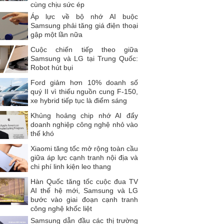
cùng chịu sức ép
Áp lực về bộ nhớ AI buộc
Samsung phải tăng giá điện thoại
gập một lần nữa
Cuộc chiến tiếp theo giữa
Samsung và LG tại Trung Quốc:
Robot hút bụi
Ford giảm hơn 10% doanh số
quý II vì thiếu nguồn cung F-150,
xe hybrid tiếp tục là điểm sáng
Khủng hoảng chip nhớ AI đẩy
doanh nghiệp công nghệ nhỏ vào
thế khó
Xiaomi tăng tốc mở rộng toàn cầu
giữa áp lực cạnh tranh nội địa và
chi phí linh kiện leo thang
Hàn Quốc tăng tốc cuộc đua TV
AI thế hệ mới, Samsung và LG
bước vào giai đoạn cạnh tranh
công nghệ khốc liệt
Samsung dẫn đầu các thị trường