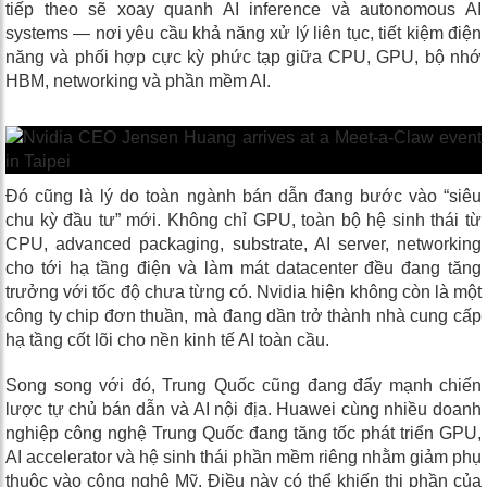
tiếp theo sẽ xoay quanh AI inference và autonomous AI
systems — nơi yêu cầu khả năng xử lý liên tục, tiết kiệm điện
năng và phối hợp cực kỳ phức tạp giữa CPU, GPU, bộ nhớ
HBM, networking và phần mềm AI.
Đó cũng là lý do toàn ngành bán dẫn đang bước vào “siêu
chu kỳ đầu tư” mới. Không chỉ GPU, toàn bộ hệ sinh thái từ
CPU, advanced packaging, substrate, AI server, networking
cho tới hạ tầng điện và làm mát datacenter đều đang tăng
trưởng với tốc độ chưa từng có. Nvidia hiện không còn là một
công ty chip đơn thuần, mà đang dần trở thành nhà cung cấp
hạ tầng cốt lõi cho nền kinh tế AI toàn cầu.
Song song với đó, Trung Quốc cũng đang đẩy mạnh chiến
lược tự chủ bán dẫn và AI nội địa. Huawei cùng nhiều doanh
nghiệp công nghệ Trung Quốc đang tăng tốc phát triển GPU,
AI accelerator và hệ sinh thái phần mềm riêng nhằm giảm phụ
thuộc vào công nghệ Mỹ. Điều này có thể khiến thị phần của