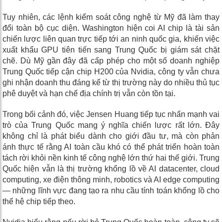
Tuy nhiên, các lệnh kiểm soát công nghệ từ Mỹ đã làm thay
đổi toàn bộ cục diện. Washington hiện coi AI chip là tài sản
chiến lược liên quan trực tiếp tới an ninh quốc gia, khiến việc
xuất khẩu GPU tiên tiến sang Trung Quốc bị giám sát chặt
chẽ. Dù Mỹ gần đây đã cấp phép cho một số doanh nghiệp
Trung Quốc tiếp cận chip H200 của Nvidia, công ty vẫn chưa
ghi nhận doanh thu đáng kể từ thị trường này do nhiều thủ tục
phê duyệt và hạn chế địa chính trị vẫn còn tồn tại.
Trong bối cảnh đó, việc Jensen Huang tiếp tục nhấn mạnh vai
trò của Trung Quốc mang ý nghĩa chiến lược rất lớn. Đây
không chỉ là phát biểu dành cho giới đầu tư, mà còn phản
ánh thực tế rằng AI toàn cầu khó có thể phát triển hoàn toàn
tách rời khỏi nền kinh tế công nghệ lớn thứ hai thế giới. Trung
Quốc hiện vẫn là thị trường khổng lồ về AI datacenter, cloud
computing, xe điện thông minh, robotics và AI edge computing
— những lĩnh vực đang tạo ra nhu cầu tính toán khổng lồ cho
thế hệ chip tiếp theo.