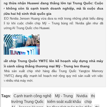
uang thừa nhận Huawei đang thắng lớn tại Trung Quốc: Cuộc
 giờ không còn là cạnh tranh doanh nghiệp, mà là cuộc đua
 giữa hai hệ sinh thái quốc gia
 - CEO Nvidia Jensen Huang vừa đưa ra một trong những phát biểu đáng
 kể từ khi cuộc chiến chip Mỹ – Trung bùng nổ: Nvidia gần như đã
hị trường AI Trung Quốc cho Huawei.
 xuất chip Trung Quốc YMTC lên kế hoạch xây dựng nhà máy
 bối cảnh căng thẳng thương mại Mỹ - Trung leo thang
h - Nhà sản xuất chip nhớ hàng đầu Trung Quốc Yangtze Memory
es (YMTC) đang đẩy mạnh kế hoạch mở rộng quy mô sản xuất với việc
hêm nhiều nhà máy mới.
Tags:
Cạnh tranh công nghệ
Mỹ - Trung
Nvidia
thị
trường Trung Quốc
kiếm soát xuất khẩu
chip