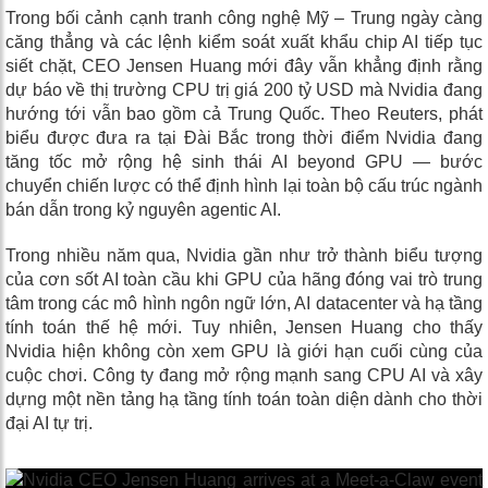
Trong bối cảnh cạnh tranh công nghệ Mỹ – Trung ngày càng
căng thẳng và các lệnh kiểm soát xuất khẩu chip AI tiếp tục
siết chặt, CEO Jensen Huang mới đây vẫn khẳng định rằng
dự báo về thị trường CPU trị giá 200 tỷ USD mà Nvidia đang
hướng tới vẫn bao gồm cả Trung Quốc. Theo Reuters, phát
biểu được đưa ra tại Đài Bắc trong thời điểm Nvidia đang
tăng tốc mở rộng hệ sinh thái AI beyond GPU — bước
chuyển chiến lược có thể định hình lại toàn bộ cấu trúc ngành
bán dẫn trong kỷ nguyên agentic AI.
Trong nhiều năm qua, Nvidia gần như trở thành biểu tượng
của cơn sốt AI toàn cầu khi GPU của hãng đóng vai trò trung
tâm trong các mô hình ngôn ngữ lớn, AI datacenter và hạ tầng
tính toán thế hệ mới. Tuy nhiên, Jensen Huang cho thấy
Nvidia hiện không còn xem GPU là giới hạn cuối cùng của
cuộc chơi. Công ty đang mở rộng mạnh sang CPU AI và xây
dựng một nền tảng hạ tầng tính toán toàn diện dành cho thời
đại AI tự trị.