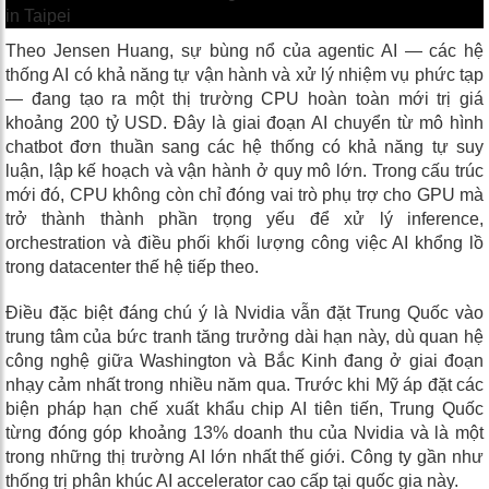
Theo Jensen Huang, sự bùng nổ của agentic AI — các hệ
thống AI có khả năng tự vận hành và xử lý nhiệm vụ phức tạp
— đang tạo ra một thị trường CPU hoàn toàn mới trị giá
khoảng 200 tỷ USD. Đây là giai đoạn AI chuyển từ mô hình
chatbot đơn thuần sang các hệ thống có khả năng tự suy
luận, lập kế hoạch và vận hành ở quy mô lớn. Trong cấu trúc
mới đó, CPU không còn chỉ đóng vai trò phụ trợ cho GPU mà
trở thành thành phần trọng yếu để xử lý inference,
orchestration và điều phối khối lượng công việc AI khổng lồ
trong datacenter thế hệ tiếp theo.
Điều đặc biệt đáng chú ý là Nvidia vẫn đặt Trung Quốc vào
trung tâm của bức tranh tăng trưởng dài hạn này, dù quan hệ
công nghệ giữa Washington và Bắc Kinh đang ở giai đoạn
nhạy cảm nhất trong nhiều năm qua. Trước khi Mỹ áp đặt các
biện pháp hạn chế xuất khẩu chip AI tiên tiến, Trung Quốc
từng đóng góp khoảng 13% doanh thu của Nvidia và là một
trong những thị trường AI lớn nhất thế giới. Công ty gần như
thống trị phân khúc AI accelerator cao cấp tại quốc gia này.