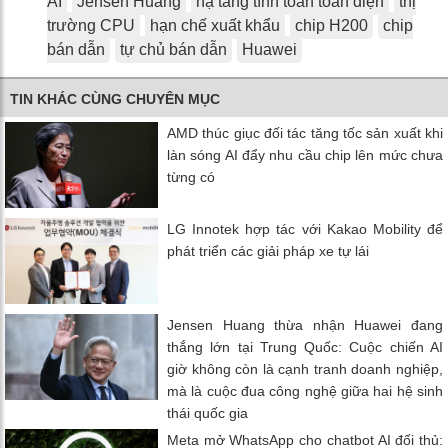
AI
Jensen Huang
hạ tầng tính toán toàn diện
thị
trường CPU
hạn chế xuất khẩu
chip H200
chip
bán dẫn
tự chủ bán dẫn
Huawei
TIN KHÁC CÙNG CHUYÊN MỤC
AMD thúc giục đối tác tăng tốc sản xuất khi
làn sóng AI đẩy nhu cầu chip lên mức chưa
từng có
LG Innotek hợp tác với Kakao Mobility để
phát triển các giải pháp xe tự lái
Jensen Huang thừa nhận Huawei đang
thắng lớn tại Trung Quốc: Cuộc chiến AI
giờ không còn là cạnh tranh doanh nghiệp,
mà là cuộc đua công nghệ giữa hai hệ sinh
thái quốc gia
Meta mở WhatsApp cho chatbot AI đối thủ: