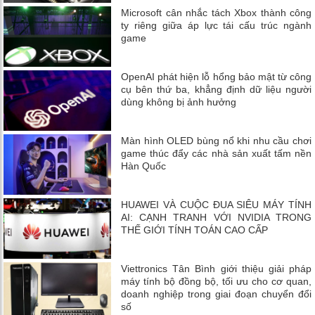
Microsoft cân nhắc tách Xbox thành công
ty riêng giữa áp lực tái cấu trúc ngành
game
OpenAI phát hiện lỗ hổng bảo mật từ công
cụ bên thứ ba, khẳng định dữ liệu người
dùng không bị ảnh hưởng
Màn hình OLED bùng nổ khi nhu cầu chơi
game thúc đẩy các nhà sản xuất tấm nền
Hàn Quốc
HUAWEI VÀ CUỘC ĐUA SIÊU MÁY TÍNH
AI: CẠNH TRANH VỚI NVIDIA TRONG
THẾ GIỚI TÍNH TOÁN CAO CẤP
Viettronics Tân Bình giới thiệu giải pháp
máy tính bộ đồng bộ, tối ưu cho cơ quan,
doanh nghiệp trong giai đoạn chuyển đổi
số