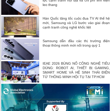
lực cạnh tranh nội địa và chi phí linh kiện
leo thang
Hàn Quốc tăng tốc cuộc đua TV AI thế hệ
mới, Samsung và LG bước vào giai đoạn
cạnh tranh công nghệ khốc liệt
Samsung dẫn đầu các thị trường điện
thoại thông minh mới nổi trong quý 1
IEAE 2026 BÙNG NỔ CÔNG NGHỆ TIÊU
DÙNG: ROBOT AI, THIẾT BỊ GAMING,
SMART HOME VÀ HỆ SINH THÁI ĐIỆN
TỬ THÔNG MINH HỘI TỤ TẠI TP.HCM