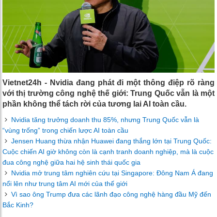
Vietnet24h - Nvidia đang phát đi một thông điệp rõ ràng
với thị trường công nghệ thế giới: Trung Quốc vẫn là một
phần không thể tách rời của tương lai AI toàn cầu.
Nvidia tăng trưởng doanh thu 85%, nhưng Trung Quốc vẫn là
“vùng trống” trong chiến lược AI toàn cầu
Jensen Huang thừa nhận Huawei đang thắng lớn tại Trung Quốc:
Cuộc chiến AI giờ không còn là cạnh tranh doanh nghiệp, mà là cuộc
đua công nghệ giữa hai hệ sinh thái quốc gia
Nvidia mở trung tâm nghiên cứu tại Singapore: Đông Nam Á đang
nổi lên như trung tâm AI mới của thế giới
Vì sao ông Trump đưa các lãnh đạo công nghệ hàng đầu Mỹ đến
Bắc Kinh?