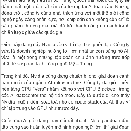
Nvidia hiểu rằng nếu rời bỏ Trung Quốc hoàn toàn, công ty sẽ
đánh mất một phần rất lớn của tương lai AI toàn cầu. Nhưng
đồng thời, công ty cũng phải thích ứng với một thế giới công
nghệ ngày càng phân cực, nơi chip bán dẫn không còn chỉ là
sản phẩm thương mại mà đã trở thành công cụ cạnh tranh
chiến lược giữa các quốc gia.
Điều này đang đẩy Nvidia vào vị trí đặc biệt phức tạp. Công ty
vừa là doanh nghiệp hưởng lợi lớn nhất từ cơn bùng nổ AI,
vừa là một trong những tập đoàn chịu ảnh hưởng trực tiếp
nhất từ sự phân tách công nghệ Mỹ – Trung.
Trong khi đó, Nvidia cũng đang chuẩn bị cho giai đoạn cạnh
tranh mới của ngành AI infrastructure. Công ty đã giới thiệu
nền tảng CPU “Vera” nhằm kết hợp với GPU Blackwell trong
các AI datacenter thế hệ tiếp theo. Đây là bước đi cho thấy
Nvidia muốn kiểm soát toàn bộ compute stack của AI, thay vì
chỉ tập trung vào GPU như trước đây.
Cuộc đua AI giờ đang thay đổi rất nhanh. Nếu giai đoạn đầu
tập trung vào huấn luyện mô hình ngôn ngữ lớn, thì giai đoạn