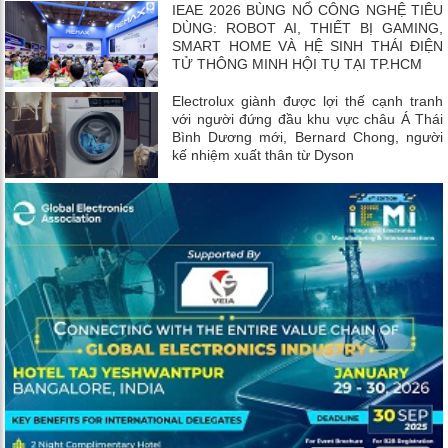
IEAE 2026 BÙNG NỔ CÔNG NGHỆ TIÊU
DÙNG: ROBOT AI, THIẾT BỊ GAMING,
SMART HOME VÀ HỆ SINH THÁI ĐIỆN
TỬ THÔNG MINH HỘI TỤ TẠI TP.HCM
Electrolux giành được lợi thế cạnh tranh
với người đứng đầu khu vực châu Á Thái
Bình Dương mới, Bernard Chong, người
kế nhiệm xuất thân từ Dyson