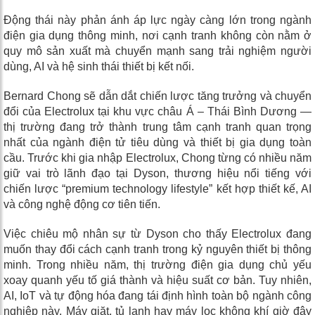
Động thái này phản ánh áp lực ngày càng lớn trong ngành
điện gia dụng thông minh, nơi cạnh tranh không còn nằm ở
quy mô sản xuất mà chuyển mạnh sang trải nghiệm người
dùng, AI và hệ sinh thái thiết bị kết nối.
Bernard Chong sẽ dẫn dắt chiến lược tăng trưởng và chuyển
đổi của Electrolux tại khu vực châu Á – Thái Bình Dương —
thị trường đang trở thành trung tâm cạnh tranh quan trọng
nhất của ngành điện tử tiêu dùng và thiết bị gia dụng toàn
cầu. Trước khi gia nhập Electrolux, Chong từng có nhiều năm
giữ vai trò lãnh đạo tại Dyson, thương hiệu nổi tiếng với
chiến lược “premium technology lifestyle” kết hợp thiết kế, AI
và công nghệ động cơ tiên tiến.
Việc chiêu mộ nhân sự từ Dyson cho thấy Electrolux đang
muốn thay đổi cách cạnh tranh trong kỷ nguyên thiết bị thông
minh. Trong nhiều năm, thị trường điện gia dụng chủ yếu
xoay quanh yếu tố giá thành và hiệu suất cơ bản. Tuy nhiên,
AI, IoT và tự động hóa đang tái định hình toàn bộ ngành công
nghiệp này. Máy giặt, tủ lạnh hay máy lọc không khí giờ đây