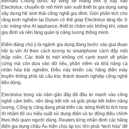
Bernard Chong được kỳ vọng sẽ mang triết lý này vào
Electrolux: chuyển từ mô hình sản xuất thiết bị gia dụng sang
xây dựng hệ sinh thái công nghệ gia đình. Giới phân tích cho
rằng kinh nghiệm tại Dyson có thể giúp Electrolux tăng tốc ở
các mảng như AI appliance, thiết bị chăm sóc không khí, robot
gia đình và nền tảng quản lý năng lượng thông minh.
Điểm đáng chú ý là ngành gia dụng đang bước vào giai đoạn
hội tụ với AI theo cách tương tự smartphone cách đây một
thập niên. Các thiết bị mới không chỉ cạnh tranh về phần
cứng mà còn dựa vào dữ liệu, phần mềm và khả năng cá
nhân hóa trải nghiệm. Điều này khiến các hãng điện máy
truyền thống phải tái cấu trúc thành doanh nghiệp công nghệ
tiêu dùng.
Electrolux trong vài năm gần đây đã đầu tư mạnh vào công
nghệ cảm biến, nền tảng kết nối và giải pháp tiết kiệm năng
lượng. Công ty cũng đang phát triển các dòng thiết bị tích hợp
AI nhằm tối ưu hiệu suất sử dụng điện và tự động điều chỉnh
theo thói quen người dùng. Reuters từng nhận định các hãng
điện gia dụng châu Âu hiện chịu áp lực lớn phải “tech hóa” để