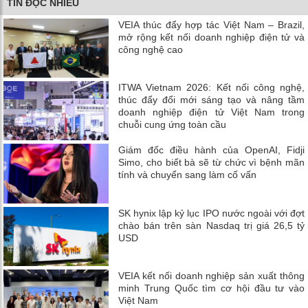
TIN ĐỌC NHIỀU
VEIA thúc đẩy hợp tác Việt Nam – Brazil,
mở rộng kết nối doanh nghiệp điện tử và
công nghệ cao
ITWA Vietnam 2026: Kết nối công nghệ,
thúc đẩy đổi mới sáng tạo và nâng tầm
doanh nghiệp điện tử Việt Nam trong
chuỗi cung ứng toàn cầu
Giám đốc điều hành của OpenAI, Fidji
Simo, cho biết bà sẽ từ chức vì bệnh mãn
tính và chuyển sang làm cố vấn
SK hynix lập kỷ lục IPO nước ngoài với đợt
chào bán trên sàn Nasdaq trị giá 26,5 tỷ
USD
VEIA kết nối doanh nghiệp sản xuất thông
minh Trung Quốc tìm cơ hội đầu tư vào
Việt Nam