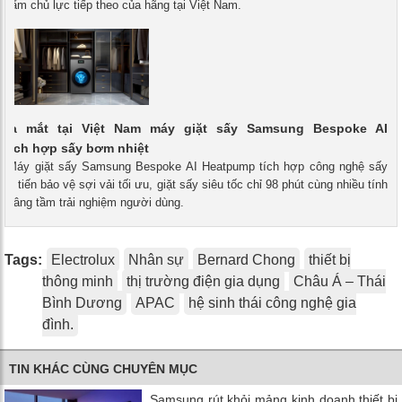
hẩm chủ lực tiếp theo của hãng tại Việt Nam.
ra mắt tại Việt Nam máy giặt sấy Samsung Bespoke AI
tích hợp sấy bơm nhiệt
 - Máy giặt sấy Samsung Bespoke AI Heatpump tích hợp công nghệ sấy
iên tiến bảo vệ sợi vải tối ưu, giặt sấy siêu tốc chỉ 98 phút cùng nhiều tính
p nâng tầm trải nghiệm người dùng.
Tags:
Electrolux
Nhân sự
Bernard Chong
thiết bị
thông minh
thị trường điện gia dụng
Châu Á – Thái
Bình Dương
APAC
hệ sinh thái công nghệ gia
đình.
TIN KHÁC CÙNG CHUYÊN MỤC
Samsung rút khỏi mảng kinh doanh thiết bị