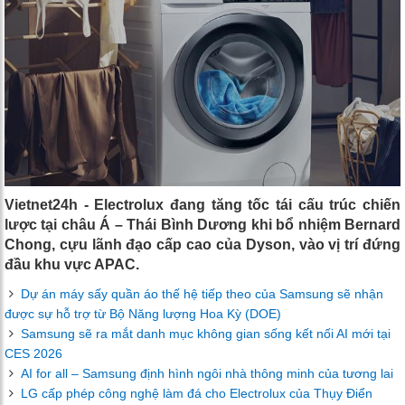
Vietnet24h - Electrolux đang tăng tốc tái cấu trúc chiến
lược tại châu Á – Thái Bình Dương khi bổ nhiệm Bernard
Chong, cựu lãnh đạo cấp cao của Dyson, vào vị trí đứng
đầu khu vực APAC.
Dự án máy sấy quần áo thế hệ tiếp theo của Samsung sẽ nhận
được sự hỗ trợ từ Bộ Năng lượng Hoa Kỳ (DOE)
Samsung sẽ ra mắt danh mục không gian sống kết nối AI mới tại
CES 2026
AI for all – Samsung định hình ngôi nhà thông minh của tương lai
LG cấp phép công nghệ làm đá cho Electrolux của Thụy Điển