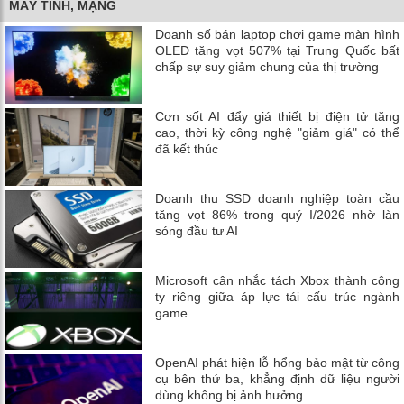
MÁY TÍNH, MẠNG
Doanh số bán laptop chơi game màn hình
OLED tăng vọt 507% tại Trung Quốc bất
chấp sự suy giảm chung của thị trường
Cơn sốt AI đẩy giá thiết bị điện tử tăng
cao, thời kỳ công nghệ "giảm giá" có thể
đã kết thúc
Doanh thu SSD doanh nghiệp toàn cầu
tăng vọt 86% trong quý I/2026 nhờ làn
sóng đầu tư AI
Microsoft cân nhắc tách Xbox thành công
ty riêng giữa áp lực tái cấu trúc ngành
game
OpenAI phát hiện lỗ hổng bảo mật từ công
cụ bên thứ ba, khẳng định dữ liệu người
dùng không bị ảnh hưởng