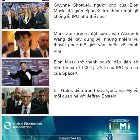
Gwynne Shotwell, người phó của Elon
Musk, đã giúp SpaceX trở thành một gã
khổng lồ IPO như thế nào?
Mark Zuckerberg đặt cược vào Alexandr
Wang để xây dựng AI, nhưng nhiệm vụ
thuyết phục thế giới vẫn thuộc về chính
ông
Elon Musk trở thành người đầu tiên sở
hữu tài sản 1.000 tỷ USD sau IPO lịch sử
của SpaceX
Bill Gates điều trần trước Quốc hội Mỹ về
mối quan hệ với Jeffrey Epstein