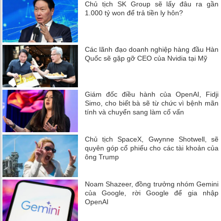
Chủ tịch SK Group sẽ lấy đâu ra gần
1.000 tỷ won để trả tiền ly hôn?
Các lãnh đạo doanh nghiệp hàng đầu Hàn
Quốc sẽ gặp gỡ CEO của Nvidia tại Mỹ
Giám đốc điều hành của OpenAI, Fidji
Simo, cho biết bà sẽ từ chức vì bệnh mãn
tính và chuyển sang làm cố vấn
Chủ tịch SpaceX, Gwynne Shotwell, sẽ
quyên góp cổ phiếu cho các tài khoản của
ông Trump
Noam Shazeer, đồng trưởng nhóm Gemini
của Google, rời Google để gia nhập
OpenAI