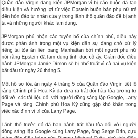
Quần đảo Virgin đang kiện JPMorgan vì bị cáo buộc đã tạo
điều kiện và hưởng lợi từ việc Epstein buôn bán phụ nữ trẻ
đến hòn đảo tư nhân của y trong lãnh thổ quần đảo để bị anh
ta và những người khác lạm dụng.
JPMorgan phủ nhận các tuyên bố của chính phủ, điều này
được phản ánh trong một vụ kiện dân sự đang chờ xử lý
riêng tại tòa án liên bang Manhattan bởi một người phụ nữ
nói rằng Epstein đã lạm dụng tình dục cô ấy. Giám đốc điều
hành JPMorgan Jamie Dimon sẽ bị phế truất vì cả hai vụ kiện
bắt đầu từ ngày 26 tháng 5.
Một hồ sơ tòa án ngày 4 tháng 5 của Quần đảo Virgin tiết lộ
rằng Chính phủ Hoa Kỳ đã đưa ra trát đòi hầu tòa tương tự
đối với các tài liệu đối với người đồng sáng lập Google, Larry
Page và rằng, Chính phủ Hoa Kỳ cũng gặp khó khăn trong
việc xác định vị trí của Larry Page.
Lãnh thổ trước đó đã ban hành trát hầu tòa đối với người
đồng sáng lập Google cùng Larry Page, ông Serge Brin, cựu