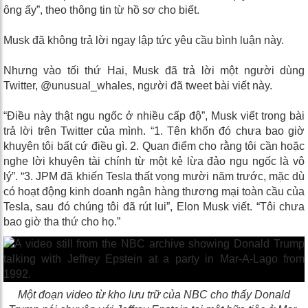
ông ấy”, theo thông tin từ hồ sơ cho biết.
Musk đã không trả lời ngay lập tức yêu cầu bình luận này.
Nhưng vào tối thứ Hai, Musk đã trả lời một người dùng
Twitter, @unusual_whales, người đã tweet bài viết này.
“Điều này thật ngu ngốc ở nhiều cấp độ”, Musk viết trong bài
trả lời trên Twitter của mình. “1. Tên khốn đó chưa bao giờ
khuyên tôi bất cứ điều gì. 2. Quan điểm cho rằng tôi cần hoặc
nghe lời khuyên tài chính từ một kẻ lừa đảo ngu ngốc là vô
lý”. “3. JPM đã khiến Tesla thất vọng mười năm trước, mặc dù
có hoạt động kinh doanh ngân hàng thương mại toàn cầu của
Tesla, sau đó chúng tôi đã rút lui”, Elon Musk viết. “Tôi chưa
bao giờ tha thứ cho họ.”
Một đoạn video từ kho lưu trữ của NBC cho thấy Donald