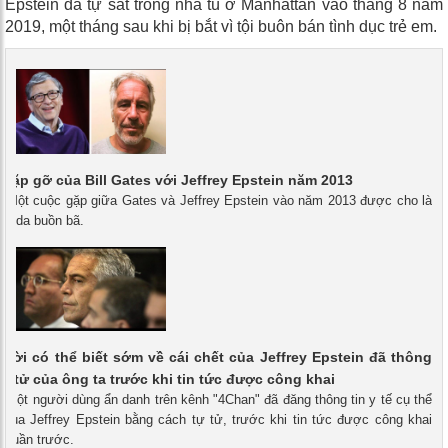
Epstein đã tự sát trong nhà tù ở Manhattan vào tháng 8 năm
2019, một tháng sau khi bị bắt vì tội buôn bán tình dục trẻ em.
c gặp gỡ của Bill Gates với Jeffrey Epstein năm 2013
 - Một cuộc gặp giữa Gates và Jeffrey Epstein vào năm 2013 được cho là
linda buồn bã.
ười có thể biết sớm về cái chết của Jeffrey Epstein đã thông
 tự tử của ông ta trước khi tin tức được công khai
- Một người dùng ẩn danh trên kênh "4Chan" đã đăng thông tin y tế cụ thể
 của Jeffrey Epstein bằng cách tự tử, trước khi tin tức được công khai
 tuần trước.