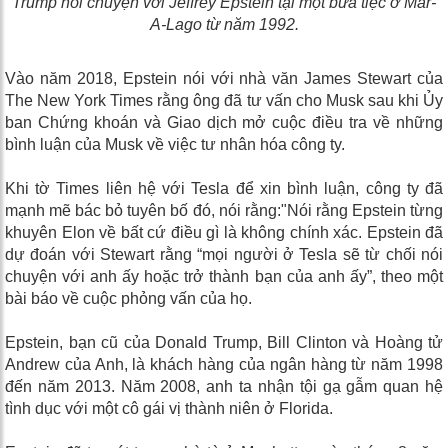
Trump nói chuyện với Jeffrey Epstein tại một bữa tiệc ở Mar-
A-Lago từ năm 1992.
Vào năm 2018, Epstein nói với nhà văn James Stewart của
The New York Times rằng ông đã tư vấn cho Musk sau khi Ủy
ban Chứng khoán và Giao dịch mở cuộc điều tra về những
bình luận của Musk về việc tư nhân hóa công ty.
Khi tờ Times liên hệ với Tesla để xin bình luận, công ty đã
mạnh mẽ bác bỏ tuyên bố đó, nói rằng:"Nói rằng Epstein từng
khuyên Elon về bất cứ điều gì là không chính xác. Epstein đã
dự đoán với Stewart rằng “mọi người ở Tesla sẽ từ chối nói
chuyện với anh ấy hoặc trở thành bạn của anh ấy”, theo một
bài báo về cuộc phỏng vấn của họ.
Epstein, bạn cũ của Donald Trump, Bill Clinton và Hoàng tử
Andrew của Anh, là khách hàng của ngân hàng từ năm 1998
đến năm 2013. Năm 2008, anh ta nhận tội gạ gẫm quan hệ
tình dục với một cô gái vị thành niên ở Florida.