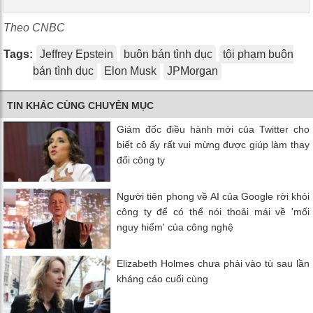
Theo CNBC
Tags:
Jeffrey Epstein
buôn bán tình dục
tội phạm buôn
bán tình dục
Elon Musk
JPMorgan
TIN KHÁC CÙNG CHUYÊN MỤC
Giám đốc điều hành mới của Twitter cho
biết cô ấy rất vui mừng được giúp làm thay
đổi công ty
Người tiên phong về AI của Google rời khỏi
công ty để có thể nói thoải mái về 'mối
nguy hiểm' của công nghệ
Elizabeth Holmes chưa phải vào tù sau lần
kháng cáo cuối cùng