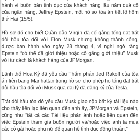
hành vi buôn bán tình dục của khách hàng lâu năm quá cố
của ngân hàng, Jeffrey Epstein, một hồ sơ tòa án tiết lộ hôm
thứ Hai (15/5).
Hồ sơ đó cho biết Quần đảo Virgin đã cố gắng tống đạt trát
đòi hầu tòa đối với Elon Musk nhưng không thành công,
được ban hành vào ngày 28 tháng 4, vì nghi ngờ rằng
Epstein “có thể đã giới thiệu hoặc cố gắng giới thiệu” Musk
với tư cách là khách hàng của JPMorgan.
Lãnh thổ Hoa Kỳ đã yêu cầu Thẩm phán Jed Rakoff của tòa
án liên bang Manhattan trong hồ sơ cho phép họ tống đạt trát
đòi hầu tòa đối với Musk qua đại lý đã đăng ký của Tesla.
Trát đòi hầu tòa đó yêu cầu Musk giao nộp bất kỳ tài liệu nào
cho thấy liên lạc liên quan đến anh ấy, JPMorgan và Epstein,
cũng như “tất cả các Tài liệu phản ánh hoặc liên quan đến
việc Epstein tham gia buôn người và/hoặc việc anh ta mua
các cô gái hoặc phụ nữ để quan hệ tình dục đồng thuận.”