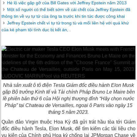
Hé lộ việc gặp gỡ của Bill Gates với Jeffrey Epstein năm 2013
Một số người có thể biết sớm về cái chết của Jeffrey Epstein đã
thông tin về vụ tự tử của ông ta trước khi tin tức được công khai
Jeffrey Epstein chết vì tự tử trong tù và mối liên hệ với quá khứ
của kẻ phạm tội tình dục bị kết án, .
Nhà sản xuất ô tô điện Tesla Giám đốc điều hành Elon Musk
gặp Bộ trưởng Kinh tế và Tài chính Pháp Bruno Le Maire bên
lề phiên bản thứ 6 của Hội nghị thượng đỉnh “Hãy chọn nước
Pháp” tại Chateau de Versailles, ngoại ô Paris vào ngày 15
tháng 5 năm 2023.
Quần đảo Virgin thuộc Hoa Kỳ đã gửi trát hầu tòa tới Giám
đốc điều hành Tesla, Elon Musk, để tìm kiếm các tài liệu cho
vụ kiện của Chính phủ Hoa kỳ chống lại JPMorgan Chase về