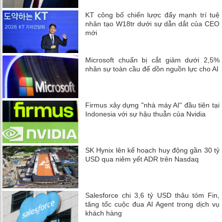
KT công bố chiến lược đẩy mạnh trí tuệ
nhân tạo W18tr dưới sự dẫn dắt của CEO
mới
Microsoft chuẩn bị cắt giảm dưới 2,5%
nhân sự toàn cầu để dồn nguồn lực cho AI
Firmus xây dựng "nhà máy AI" đầu tiên tại
Indonesia với sự hậu thuẫn của Nvidia
SK Hynix lên kế hoạch huy động gần 30 tỷ
USD qua niêm yết ADR trên Nasdaq
Salesforce chi 3,6 tỷ USD thâu tóm Fin,
tăng tốc cuộc đua AI Agent trong dịch vụ
khách hàng