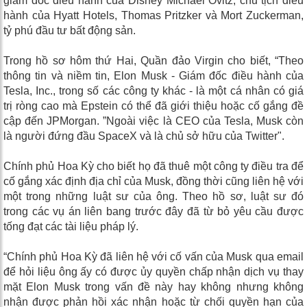
giám đốc điều hành của Disney Michael Ovitz, chủ tịch điều
hành của Hyatt Hotels, Thomas Pritzker và Mort Zuckerman,
tỷ phú đầu tư bất động sản.
Trong hồ sơ hôm thứ Hai, Quần đảo Virgin cho biết, “Theo
thông tin và niềm tin, Elon Musk - Giám đốc điều hành của
Tesla, Inc., trong số các công ty khác - là một cá nhân có giá
trị ròng cao mà Epstein có thể đã giới thiệu hoặc cố gắng đề
cập đến JPMorgan. ”Ngoài việc là CEO của Tesla, Musk còn
là người đứng đầu SpaceX và là chủ sở hữu của Twitter".
Chính phủ Hoa Kỳ cho biết họ đã thuê một công ty điều tra để
cố gắng xác định địa chỉ của Musk, đồng thời cũng liên hệ với
một trong những luật sư của ông. Theo hồ sơ, luật sư đó
trong các vụ án liên bang trước đây đã từ bỏ yêu cầu được
tống đạt các tài liệu pháp lý.
“Chính phủ Hoa Kỳ đã liên hệ với cố vấn của Musk qua email
để hỏi liệu ông ấy có được ủy quyền chấp nhận dịch vụ thay
mặt Elon Musk trong vấn đề này hay không nhưng không
nhận được phản hồi xác nhận hoặc từ chối quyền hạn của