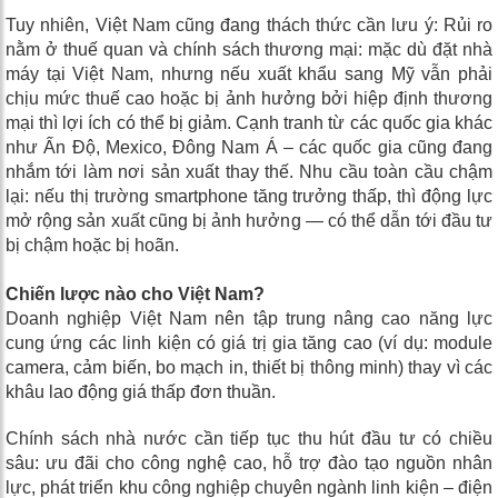
Tuy nhiên, Việt Nam cũng đang thách thức cần lưu ý:
Rủi ro
nằm ở
thuế quan và chính sách thương mại
: mặc dù đặt nhà
máy tại Việt Nam, nhưng nếu xuất khẩu sang Mỹ vẫn phải
chịu mức thuế cao hoặc bị ảnh hưởng bởi hiệp định thương
mại thì lợi ích có thể bị giảm.
Cạnh tranh từ các quốc gia khác
như Ấn Độ, Mexico, Đông Nam Á – các quốc gia cũng đang
nhắm tới làm nơi sản xuất thay thế. Nhu cầu toàn cầu chậm
lại: nếu thị trường smartphone tăng trưởng thấp, thì động lực
mở rộng sản xuất cũng bị ảnh hưởng — có thể dẫn tới đầu tư
bị chậm hoặc bị hoãn.
Chiến lược nào cho Việt Nam?
Doanh nghiệp Việt Nam nên tập trung nâng cao năng lực
cung ứng các linh kiện có giá trị gia tăng cao (ví dụ: module
camera, cảm biến, bo mạch in, thiết bị thông minh) thay vì các
khâu lao động giá thấp đơn thuần.
Chính sách nhà nước cần tiếp tục thu hút đầu tư có chiều
sâu: ưu đãi cho công nghệ cao, hỗ trợ đào tạo nguồn nhân
lực, phát triển khu công nghiệp chuyên ngành linh kiện – điện