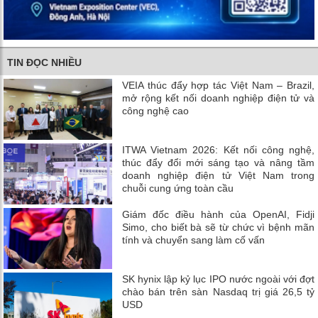
TIN ĐỌC NHIỀU
VEIA thúc đẩy hợp tác Việt Nam – Brazil,
mở rộng kết nối doanh nghiệp điện tử và
công nghệ cao
ITWA Vietnam 2026: Kết nối công nghệ,
thúc đẩy đổi mới sáng tạo và nâng tầm
doanh nghiệp điện tử Việt Nam trong
chuỗi cung ứng toàn cầu
Giám đốc điều hành của OpenAI, Fidji
Simo, cho biết bà sẽ từ chức vì bệnh mãn
tính và chuyển sang làm cố vấn
SK hynix lập kỷ lục IPO nước ngoài với đợt
chào bán trên sàn Nasdaq trị giá 26,5 tỷ
USD