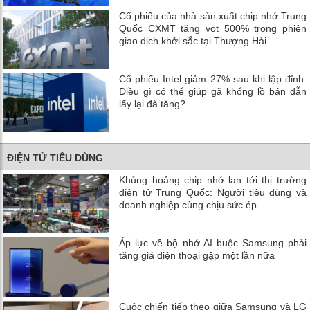
Cổ phiếu của nhà sản xuất chip nhớ Trung
Quốc CXMT tăng vọt 500% trong phiên
giao dịch khởi sắc tại Thượng Hải
Cổ phiếu Intel giảm 27% sau khi lập đỉnh:
Điều gì có thể giúp gã khổng lồ bán dẫn
lấy lại đà tăng?
ĐIỆN TỬ TIÊU DÙNG
Khủng hoảng chip nhớ lan tới thị trường
điện tử Trung Quốc: Người tiêu dùng và
doanh nghiệp cùng chịu sức ép
Áp lực về bộ nhớ AI buộc Samsung phải
tăng giá điện thoại gập một lần nữa
Cuộc chiến tiếp theo giữa Samsung và LG