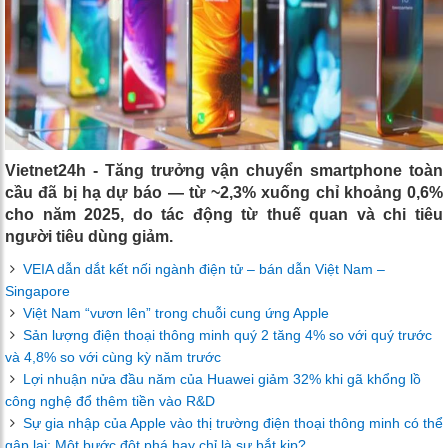
Vietnet24h - Tăng trưởng vận chuyển smartphone toàn
cầu đã bị hạ dự báo — từ ~2,3% xuống chỉ khoảng 0,6%
cho năm 2025, do tác động từ thuế quan và chi tiêu
người tiêu dùng giảm.
VEIA dẫn dắt kết nối ngành điện tử – bán dẫn Việt Nam –
Singapore
Việt Nam “vươn lên” trong chuỗi cung ứng Apple
Sản lượng điện thoại thông minh quý 2 tăng 4% so với quý trước
và 4,8% so với cùng kỳ năm trước
Lợi nhuận nửa đầu năm của Huawei giảm 32% khi gã khổng lồ
công nghệ đổ thêm tiền vào R&D
Sự gia nhập của Apple vào thị trường điện thoại thông minh có thể
gập lại: Một bước đột phá hay chỉ là sự bắt kịp?