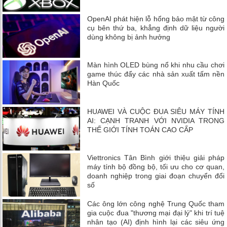
OpenAI phát hiện lỗ hổng bảo mật từ công
cụ bên thứ ba, khẳng định dữ liệu người
dùng không bị ảnh hưởng
Màn hình OLED bùng nổ khi nhu cầu chơi
game thúc đẩy các nhà sản xuất tấm nền
Hàn Quốc
HUAWEI VÀ CUỘC ĐUA SIÊU MÁY TÍNH
AI: CẠNH TRANH VỚI NVIDIA TRONG
THẾ GIỚI TÍNH TOÁN CAO CẤP
Viettronics Tân Bình giới thiệu giải pháp
máy tính bộ đồng bộ, tối ưu cho cơ quan,
doanh nghiệp trong giai đoạn chuyển đổi
số
Các ông lớn công nghệ Trung Quốc tham
gia cuộc đua "thương mại đại lý" khi trí tuệ
nhân tạo (AI) định hình lại các siêu ứng