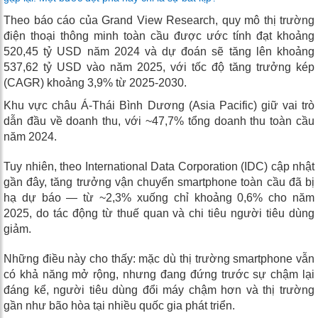
Theo báo cáo của Grand View Research, quy mô thị trường
điện thoại thông minh toàn cầu được ước tính đạt khoảng
520,45 tỷ USD
năm 2024 và dự đoán sẽ tăng lên khoảng
537,62 tỷ USD
vào năm 2025, với tốc độ tăng trưởng kép
(CAGR) khoảng
3,9%
từ 2025-2030.
Khu vực châu Á-Thái Bình Dương (Asia Pacific) giữ vai trò
dẫn đầu về doanh thu, với ~47,7% tổng doanh thu toàn cầu
năm 2024.
Tuy nhiên, theo International Data Corporation (IDC) cập nhật
gần đây, tăng trưởng vận chuyển smartphone toàn cầu đã bị
hạ dự báo — từ ~2,3% xuống chỉ khoảng
0,6%
cho năm
2025, do tác động từ thuế quan và chi tiêu người tiêu dùng
giảm.
Những điều này cho thấy: mặc dù thị trường smartphone vẫn
có khả năng mở rộng, nhưng đang đứng trước sự chậm lại
đáng kể, người tiêu dùng đổi máy chậm hơn và thị trường
gần như bão hòa tại nhiều quốc gia phát triển.