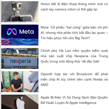
Honor tiết lộ điện thoại thông minh mới có
cánh tay camera robot có thể gập lại
Meta: Cổ phiếu “kẹt cứng” giữa bão chi phí
AI, nhưng nhà phân tích bắt đầu lạc quan –
Tín hiệu phục hồi cho Big Tech?
Chính phủ Hà Lan nắm quyền kiểm soát
nhà sản xuất chip Nexperia của Trung
Quốc trong một động thái 'rất đặc biệt'
OpenAI hợp tác với Broadcom để phát
triển chip AI tùy chỉnh bên cạnh Nvidia và
AMD
Apple Bị Kiện Vì Sử Dụng Sách Bản Quyền
Để Huấn Luyện AI Apple Intelligence