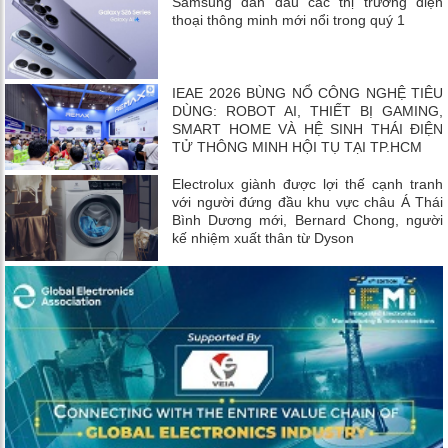
Samsung dẫn đầu các thị trường điện
thoại thông minh mới nổi trong quý 1
IEAE 2026 BÙNG NỔ CÔNG NGHỆ TIÊU
DÙNG: ROBOT AI, THIẾT BỊ GAMING,
SMART HOME VÀ HỆ SINH THÁI ĐIỆN
TỬ THÔNG MINH HỘI TỤ TẠI TP.HCM
Electrolux giành được lợi thế cạnh tranh
với người đứng đầu khu vực châu Á Thái
Bình Dương mới, Bernard Chong, người
kế nhiệm xuất thân từ Dyson