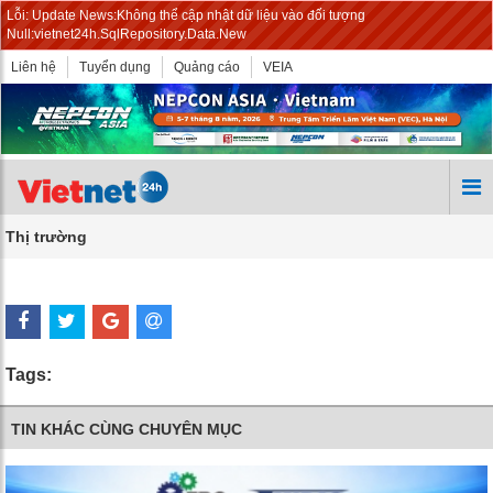
Lỗi: Update News:Không thể cập nhật dữ liệu vào đối tượng
Null:vietnet24h.SqlRepository.Data.New
Liên hệ
Tuyển dụng
Quảng cáo
VEIA
Thị trường
Tags:
TIN KHÁC CÙNG CHUYÊN MỤC