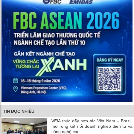
TIN ĐỌC NHIỀU
VEIA thúc đẩy hợp tác Việt Nam – Brazil,
mở rộng kết nối doanh nghiệp điện tử và
công nghệ cao