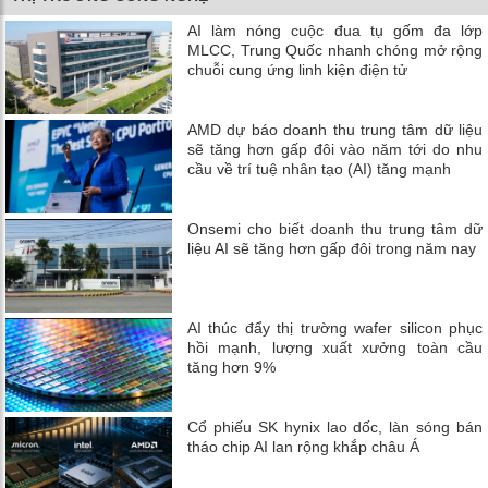
AI làm nóng cuộc đua tụ gốm đa lớp
MLCC, Trung Quốc nhanh chóng mở rộng
chuỗi cung ứng linh kiện điện tử
AMD dự báo doanh thu trung tâm dữ liệu
sẽ tăng hơn gấp đôi vào năm tới do nhu
cầu về trí tuệ nhân tạo (AI) tăng mạnh
Onsemi cho biết doanh thu trung tâm dữ
liệu AI sẽ tăng hơn gấp đôi trong năm nay
AI thúc đẩy thị trường wafer silicon phục
hồi mạnh, lượng xuất xưởng toàn cầu
tăng hơn 9%
Cổ phiếu SK hynix lao dốc, làn sóng bán
tháo chip AI lan rộng khắp châu Á