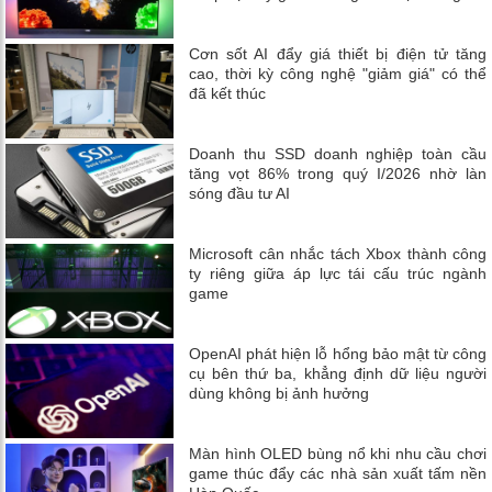
Cơn sốt AI đẩy giá thiết bị điện tử tăng
cao, thời kỳ công nghệ "giảm giá" có thể
đã kết thúc
Doanh thu SSD doanh nghiệp toàn cầu
tăng vọt 86% trong quý I/2026 nhờ làn
sóng đầu tư AI
Microsoft cân nhắc tách Xbox thành công
ty riêng giữa áp lực tái cấu trúc ngành
game
OpenAI phát hiện lỗ hổng bảo mật từ công
cụ bên thứ ba, khẳng định dữ liệu người
dùng không bị ảnh hưởng
Màn hình OLED bùng nổ khi nhu cầu chơi
game thúc đẩy các nhà sản xuất tấm nền