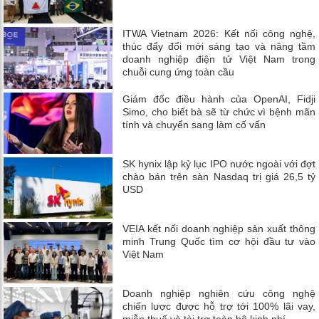
ITWA Vietnam 2026: Kết nối công nghệ,
thúc đẩy đổi mới sáng tạo và nâng tầm
doanh nghiệp điện tử Việt Nam trong
chuỗi cung ứng toàn cầu
Giám đốc điều hành của OpenAI, Fidji
Simo, cho biết bà sẽ từ chức vì bệnh mãn
tính và chuyển sang làm cố vấn
SK hynix lập kỷ lục IPO nước ngoài với đợt
chào bán trên sàn Nasdaq trị giá 26,5 tỷ
USD
VEIA kết nối doanh nghiệp sản xuất thông
minh Trung Quốc tìm cơ hội đầu tư vào
Việt Nam
Doanh nghiệp nghiên cứu công nghệ
chiến lược được hỗ trợ tới 100% lãi vay,
miễn thuế và tài trợ toàn bộ kinh phí