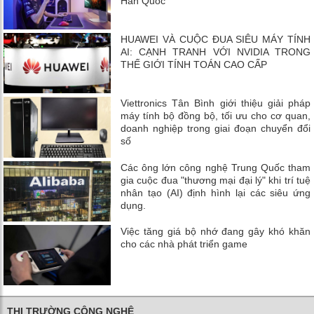
Hàn Quốc
HUAWEI VÀ CUỘC ĐUA SIÊU MÁY TÍNH
AI: CẠNH TRANH VỚI NVIDIA TRONG
THẾ GIỚI TÍNH TOÁN CAO CẤP
Viettronics Tân Bình giới thiệu giải pháp
máy tính bộ đồng bộ, tối ưu cho cơ quan,
doanh nghiệp trong giai đoạn chuyển đổi
số
Các ông lớn công nghệ Trung Quốc tham
gia cuộc đua "thương mại đại lý" khi trí tuệ
nhân tạo (AI) định hình lại các siêu ứng
dụng.
Việc tăng giá bộ nhớ đang gây khó khăn
cho các nhà phát triển game
THỊ TRƯỜNG CÔNG NGHỆ