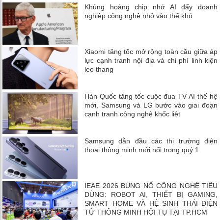
Khủng hoảng chip nhớ AI đẩy doanh
nghiệp công nghệ nhỏ vào thế khó
Xiaomi tăng tốc mở rộng toàn cầu giữa áp
lực cạnh tranh nội địa và chi phí linh kiện
leo thang
Hàn Quốc tăng tốc cuộc đua TV AI thế hệ
mới, Samsung và LG bước vào giai đoạn
cạnh tranh công nghệ khốc liệt
Samsung dẫn đầu các thị trường điện
thoại thông minh mới nổi trong quý 1
IEAE 2026 BÙNG NỔ CÔNG NGHỆ TIÊU
DÙNG: ROBOT AI, THIẾT BỊ GAMING,
SMART HOME VÀ HỆ SINH THÁI ĐIỆN
TỬ THÔNG MINH HỘI TỤ TẠI TP.HCM