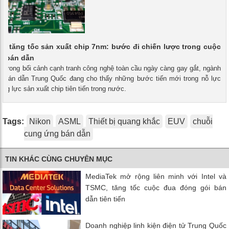
c tăng tốc sản xuất chip 7nm: bước đi chiến lược trong cuộc
ủ bán dẫn
- Trong bối cảnh cạnh tranh công nghệ toàn cầu ngày càng gay gắt, ngành
p bán dẫn Trung Quốc đang cho thấy những bước tiến mới trong nỗ lực
ng lực sản xuất chip tiên tiến trong nước.
Tags:
Nikon
ASML
Thiết bị quang khắc
EUV
chuỗi
cung ứng bán dẫn
TIN KHÁC CÙNG CHUYÊN MỤC
MediaTek mở rộng liên minh với Intel và
TSMC, tăng tốc cuộc đua đóng gói bán
dẫn tiên tiến
Doanh nghiệp linh kiện điện tử Trung Quốc