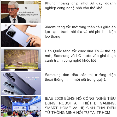
Khủng hoảng chip nhớ AI đẩy doanh
nghiệp công nghệ nhỏ vào thế khó
Xiaomi tăng tốc mở rộng toàn cầu giữa áp
lực cạnh tranh nội địa và chi phí linh kiện
leo thang
Hàn Quốc tăng tốc cuộc đua TV AI thế hệ
mới, Samsung và LG bước vào giai đoạn
cạnh tranh công nghệ khốc liệt
Samsung dẫn đầu các thị trường điện
thoại thông minh mới nổi trong quý 1
IEAE 2026 BÙNG NỔ CÔNG NGHỆ TIÊU
DÙNG: ROBOT AI, THIẾT BỊ GAMING,
SMART HOME VÀ HỆ SINH THÁI ĐIỆN
TỬ THÔNG MINH HỘI TỤ TẠI TP.HCM