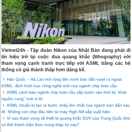
Vietnet24h - Tập đoàn Nikon của Nhật Bản đang phát đi
tín hiệu trở lại cuộc đua quang khắc (lithography) với
tham vọng cạnh tranh trực tiếp với ASML bằng các hệ
thống có giá thành thấp hơn đáng kể.
Hàn Quốc – Hà Lan mở rộng liên minh bán dẫn vượt ra ngoài
ASML, định hình trục công nghệ mới của ngành chip toàn cầu
ASML cảnh báo ngành chip toàn cầu sắp bước vào thời kỳ “khát
nguồn cung” mới vì AI
ASML chuẩn bị tạo ra bước nhảy lớn nhất của ngành bán dẫn sau
AI: Những con chip đầu tiên từ máy High-NA sắp xuất hiện
Vì sao tham vọng về thiết bị quang khắc EUV của Trung Quốc khó
có thể thành hiện thực trong thập kỷ này?