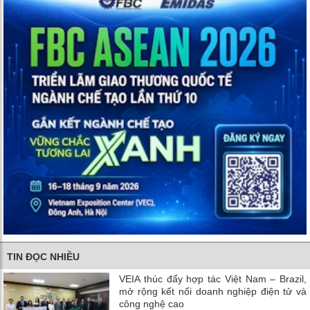
TIN ĐỌC NHIỀU
VEIA thúc đẩy hợp tác Việt Nam – Brazil,
mở rộng kết nối doanh nghiệp điện tử và
công nghệ cao