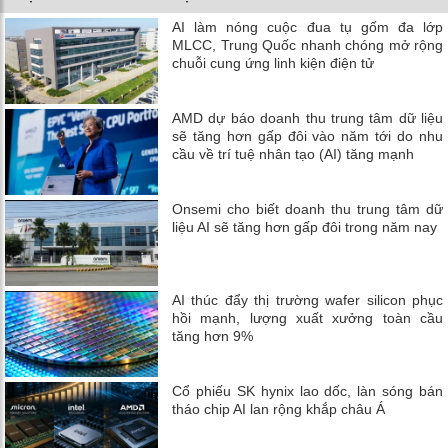
AI làm nóng cuộc đua tụ gốm đa lớp
MLCC, Trung Quốc nhanh chóng mở rộng
chuỗi cung ứng linh kiện điện tử
AMD dự báo doanh thu trung tâm dữ liệu
sẽ tăng hơn gấp đôi vào năm tới do nhu
cầu về trí tuệ nhân tạo (AI) tăng mạnh
Onsemi cho biết doanh thu trung tâm dữ
liệu AI sẽ tăng hơn gấp đôi trong năm nay
AI thúc đẩy thị trường wafer silicon phục
hồi mạnh, lượng xuất xưởng toàn cầu
tăng hơn 9%
Cổ phiếu SK hynix lao dốc, làn sóng bán
tháo chip AI lan rộng khắp châu Á