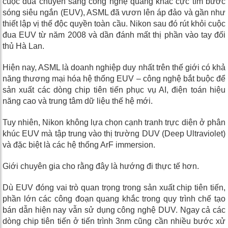
cuộc đua chuyển sang công nghệ quang khắc cực tím bước
sóng siêu ngắn (EUV), ASML đã vươn lên áp đảo và gần như
thiết lập vị thế độc quyền toàn cầu. Nikon sau đó rút khỏi cuộc
đua EUV từ năm 2008 và dần đánh mất thị phần vào tay đối
thủ Hà Lan.
Hiện nay, ASML là doanh nghiệp duy nhất trên thế giới có khả
năng thương mại hóa hệ thống EUV – công nghệ bắt buộc để
sản xuất các dòng chip tiên tiến phục vụ AI, điện toán hiệu
năng cao và trung tâm dữ liệu thế hệ mới.
Tuy nhiên, Nikon không lựa chọn cạnh tranh trực diện ở phân
khúc EUV mà tập trung vào thị trường DUV (Deep Ultraviolet)
và đặc biệt là các hệ thống ArF immersion.
Giới chuyên gia cho rằng đây là hướng đi thực tế hơn.
Dù EUV đóng vai trò quan trọng trong sản xuất chip tiên tiến,
phần lớn các công đoạn quang khắc trong quy trình chế tạo
bán dẫn hiện nay vẫn sử dụng công nghệ DUV. Ngay cả các
dòng chip tiên tiến ở tiến trình 3nm cũng cần nhiều bước xử