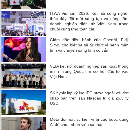
ITWA Vietnam 2026: Kết nối công nghệ,
thúc đẩy đổi mới sáng tạo và nâng tầm
doanh nghiệp điện tử Việt Nam trong
chuỗi cung ứng toàn cầu
Giám đốc điều hành của OpenAI, Fidji
Simo, cho biết bà sẽ từ chức vì bệnh mãn
tính và chuyển sang làm cố vấn
VEIA kết nối doanh nghiệp sản xuất thông
minh Trung Quốc tìm cơ hội đầu tư vào
Việt Nam
SK hynix lập kỷ lục IPO nước ngoài với đợt
chào bán trên sàn Nasdaq trị giá 26,5 tỷ
USD
Meta đối mặt vụ kiện vì bị cáo buộc dùng
AI để chọn nhân viên sa thải