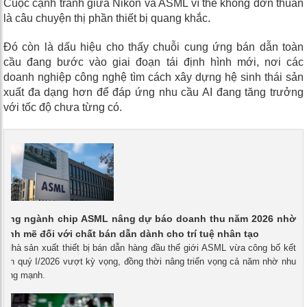
Cuộc cạnh tranh giữa Nikon và ASML vì thế không đơn thuần
là câu chuyện thị phần thiết bị quang khắc.
Đó còn là dấu hiệu cho thấy chuỗi cung ứng bán dẫn toàn
cầu đang bước vào giai đoạn tái định hình mới, nơi các
doanh nghiệp công nghệ tìm cách xây dựng hệ sinh thái sản
xuất đa dạng hơn để đáp ứng nhu cầu AI đang tăng trưởng
với tốc độ chưa từng có.
trong ngành chip ASML nâng dự báo doanh thu năm 2026 nhờ
ạnh mẽ đối với chất bán dẫn dành cho trí tuệ nhân tạo
- Nhà sản xuất thiết bị bán dẫn hàng đầu thế giới ASML vừa công bố kết
oanh quý I/2026 vượt kỳ vọng, đồng thời nâng triển vọng cả năm nhờ nhu
 tăng mạnh.