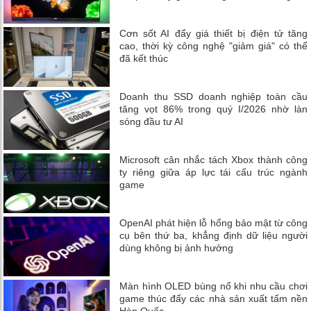
Cơn sốt AI đẩy giá thiết bị điện tử tăng
cao, thời kỳ công nghệ "giảm giá" có thể
đã kết thúc
Doanh thu SSD doanh nghiệp toàn cầu
tăng vọt 86% trong quý I/2026 nhờ làn
sóng đầu tư AI
Microsoft cân nhắc tách Xbox thành công
ty riêng giữa áp lực tái cấu trúc ngành
game
OpenAI phát hiện lỗ hổng bảo mật từ công
cụ bên thứ ba, khẳng định dữ liệu người
dùng không bị ảnh hưởng
Màn hình OLED bùng nổ khi nhu cầu chơi
game thúc đẩy các nhà sản xuất tấm nền