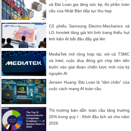
và Đài Loan gia tăng sức ép, thị phần toàn
cầu của Nhật Bản tiếp tục thu hẹp
Cổ phiếu Samsung Electro-Mechanics và
LG Innotek tăng giá khi tình trạng thiếu hụt
linh kiện AI bắt đầu đẩy giá lên
MediaTek mở rộng hợp tác với cả TSMC
và Intel, cuộc đua đóng gói chip tiên tiến
bước vào giai đoạn chiến lược mới của kỷ
nguyên AI
Jensen Huang: Đài Loan là “tâm chấn” của
cuộc cách mạng AI toàn cầu
Thị trường bán dẫn toàn cầu tăng trưởng
25% trong quý I - Khởi đầu lịch sử cho năm
2026