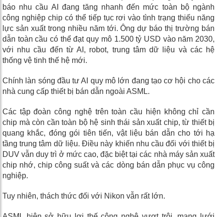
báo nhu cầu AI đang tăng nhanh đến mức toàn bộ ngành
công nghiệp chip có thể tiếp tục rơi vào tình trạng thiếu năng
lực sản xuất trong nhiều năm tới. Ông dự báo thị trường bán
dẫn toàn cầu có thể đạt quy mô 1.500 tỷ USD vào năm 2030,
với nhu cầu đến từ AI, robot, trung tâm dữ liệu và các hệ
thống vệ tinh thế hệ mới.
Chính làn sóng đầu tư AI quy mô lớn đang tạo cơ hội cho các
nhà cung cấp thiết bị bán dẫn ngoài ASML.
Các tập đoàn công nghệ trên toàn cầu hiện không chỉ cần
chip mà còn cần toàn bộ hệ sinh thái sản xuất chip, từ thiết bị
quang khắc, đóng gói tiên tiến, vật liệu bán dẫn cho tới hạ
tầng trung tâm dữ liệu. Điều này khiến nhu cầu đối với thiết bị
DUV vẫn duy trì ở mức cao, đặc biệt tại các nhà máy sản xuất
chip nhớ, chip công suất và các dòng bán dẫn phục vụ công
nghiệp.
Tuy nhiên, thách thức đối với Nikon vẫn rất lớn.
ASML hiện sở hữu lợi thế công nghệ vượt trội, mạng lưới