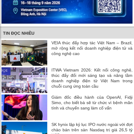
TIN ĐỌC NHIỀU
VEIA thúc đẩy hợp tác Việt Nam – Brazil,
mở rộng kết nối doanh nghiệp điện tử và
công nghệ cao
ITWA Vietnam 2026: Kết nối công nghệ,
thúc đẩy đổi mới sáng tạo và nâng tầm
doanh nghiệp điện tử Việt Nam trong
chuỗi cung ứng toàn cầu
Giám đốc điều hành của OpenAI, Fidji
Simo, cho biết bà sẽ từ chức vì bệnh mãn
tính và chuyển sang làm cố vấn
SK hynix lập kỷ lục IPO nước ngoài với đợt
chào bán trên sàn Nasdaq trị giá 26,5 tỷ