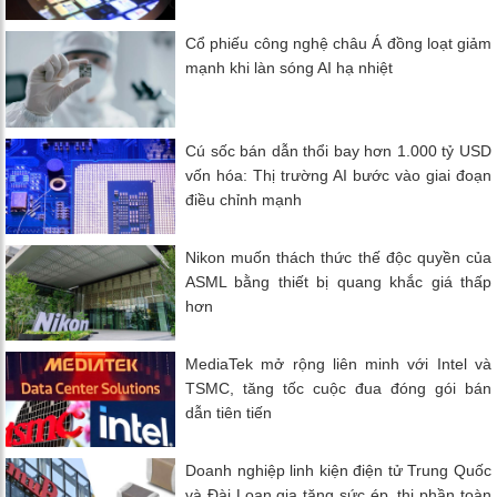
Cổ phiếu công nghệ châu Á đồng loạt giảm
mạnh khi làn sóng AI hạ nhiệt
Cú sốc bán dẫn thổi bay hơn 1.000 tỷ USD
vốn hóa: Thị trường AI bước vào giai đoạn
điều chỉnh mạnh
Nikon muốn thách thức thế độc quyền của
ASML bằng thiết bị quang khắc giá thấp
hơn
MediaTek mở rộng liên minh với Intel và
TSMC, tăng tốc cuộc đua đóng gói bán
dẫn tiên tiến
Doanh nghiệp linh kiện điện tử Trung Quốc
và Đài Loan gia tăng sức ép, thị phần toàn