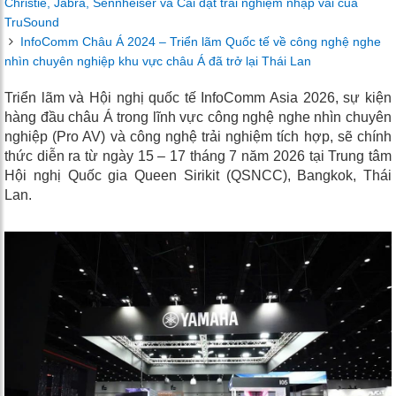
Christie, Jabra, Sennheiser và Cài đặt trải nghiệm nhập vai của
TruSound
InfoComm Châu Á 2024 – Triển lãm Quốc tế về công nghệ nghe
nhìn chuyên nghiệp khu vực châu Á đã trở lại Thái Lan
Triển lãm và Hội nghị quốc tế InfoComm Asia 2026, sự kiện
hàng đầu châu Á trong lĩnh vực công nghệ nghe nhìn chuyên
nghiệp (Pro AV) và công nghệ trải nghiệm tích hợp, sẽ chính
thức diễn ra từ ngày 15 – 17 tháng 7 năm 2026 tại Trung tâm
Hội nghị Quốc gia Queen Sirikit (QSNCC), Bangkok, Thái
Lan.