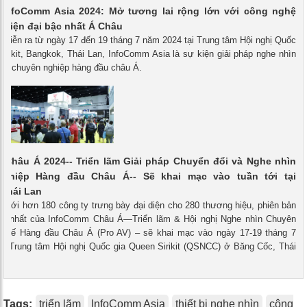
m InfoComm Asia 2024: Mở tương lai rộng lớn với công nghệ
 hiện đại bậc nhất Á Châu
- Diễn ra từ ngày 17 đến 19 tháng 7 năm 2024 tại Trung tâm Hội nghị Quốc
irikit, Bangkok, Thái Lan, InfoComm Asia là sự kiện giải pháp nghe nhìn
đổi chuyên nghiệp hàng đầu châu Á.
 Châu Á 2024-- Triển lãm Giải pháp Chuyển đổi và Nghe nhìn
ghiệp Hàng đầu Châu Á-- Sẽ khai mạc vào tuần tới tại
 Thái Lan
- Với hơn 180 công ty trưng bày đại diện cho 280 thương hiệu, phiên bản
ớn nhất của InfoComm Châu Á—Triển lãm & Hội nghị Nghe nhìn Chuyên
c tế Hàng đầu Châu Á (Pro AV) – sẽ khai mạc vào ngày 17-19 tháng 7
ại Trung tâm Hội nghị Quốc gia Queen Sirikit (QSNCC) ở Băng Cốc, Thái
Tags:
triển lãm
InfoComm Asia
thiết bị nghe nhìn
công