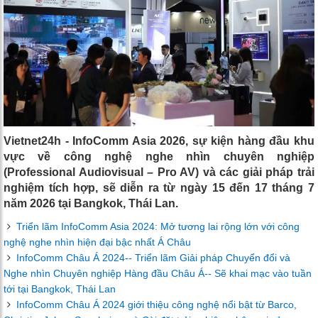
Vietnet24h - InfoComm Asia 2026, sự kiện hàng đầu khu
vực về công nghệ nghe nhìn chuyên nghiệp
(Professional Audiovisual – Pro AV) và các giải pháp trải
nghiệm tích hợp, sẽ diễn ra từ ngày 15 đến 17 tháng 7
năm 2026 tại Bangkok, Thái Lan.
Triển lãm InfoComm Asia 2024: Mở tương lai rộng lớn với công
nghệ nghe nhìn hiện đại bậc nhất Á Châu
InfoComm Châu Á 2024-- Triển lãm Giải pháp Chuyển đổi và
Nghe nhìn Chuyên nghiệp Hàng đầu Châu Á-- Sẽ khai mạc vào tuần
tới tại Bangkok, Thái Lan
InfoComm Châu Á 2024 giới thiệu công nghệ nổi bật từ Barco,