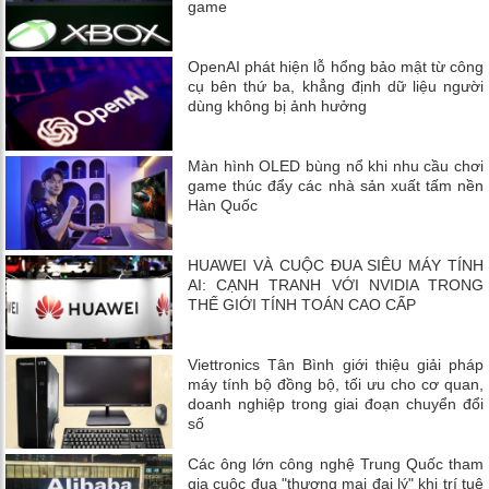
game
OpenAI phát hiện lỗ hổng bảo mật từ công
cụ bên thứ ba, khẳng định dữ liệu người
dùng không bị ảnh hưởng
Màn hình OLED bùng nổ khi nhu cầu chơi
game thúc đẩy các nhà sản xuất tấm nền
Hàn Quốc
HUAWEI VÀ CUỘC ĐUA SIÊU MÁY TÍNH
AI: CẠNH TRANH VỚI NVIDIA TRONG
THẾ GIỚI TÍNH TOÁN CAO CẤP
Viettronics Tân Bình giới thiệu giải pháp
máy tính bộ đồng bộ, tối ưu cho cơ quan,
doanh nghiệp trong giai đoạn chuyển đổi
số
Các ông lớn công nghệ Trung Quốc tham
gia cuộc đua "thương mại đại lý" khi trí tuệ